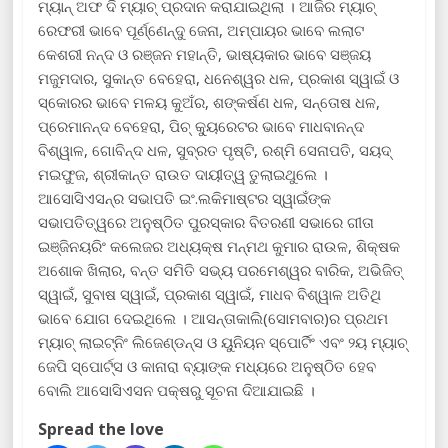
ମ୍ୟାନ୍ ଅଫ ଦି ମ୍ୟାଚ୍ ପ୍ରଦାନ କରାଯାଇଥିଲା । ଆଜିର ମ୍ୟାଚ୍
ରେଫରୀ ଭାବେ ପୂର୍ଣ୍ଣେନ୍ଦୁ ଜେନା, ଅମ୍ପାୟର ଭାବେ ଲଲାଟ
କେଶରୀ ନନ୍ଦ ଓ ରଞ୍ଜନ ମହାନ୍ତି, ଭାଷ୍ୟକାର ଭାବେ ସଞ୍ଜୟ
ମଜୁମଦାର, ସୁକାନ୍ତ ବେହେରା, ଧନେଶ୍ୱର ଧଳ, ପ୍ରକାଶ ସ୍ୱାଇଁ ଓ
ସ୍କୋରର ଭାବେ ମଳୟ କୁଅଁର, ଶଙ୍କର୍ଷଣ ଧଳ, ସନ୍ତୋଷ ଧଳ,
ପ୍ରେମାନନ୍ଦ ବେହେରା, ପିଚ୍ କ୍ୟୁରେଟର ଭାବେ ମାଧବାନନ୍ଦ
ବିଶ୍ୱାଳ, ଗୋବିନ୍ଦ ଧଳ, ସୁବ୍ରତ ପୃଷ୍ଟି, ରଶ୍ମି ସେନାପତି, ସୟଦ୍
ମଇଫୁଜ, ଶ୍ରୀକାନ୍ତ ରାଉତ ଦାୟୀତ୍ୱ ତୁଲାଇଥୁଲେ ।
ଆସୋସିଏସନ୍‌ର ସଭାପତି ଇଂ.ଲକିମାଷ୍ଟର ସ୍ୱାଇଁଙ୍କ
ସଭାପତିତ୍ୱରେ ଅନୁଷ୍ଠିତ ପୁରସ୍କାର ବିତରଣୀ ସଭାରେ ଗୀତା
ଇଞ୍ଜିନୟରିଂ କଲେଜର ଅଧ୍ୟକ୍ଷ ମନ୍ମଥ କୁମାର ରାଉଳ, ଶିକ୍ଷକ
ଅଶୋକ ଖିଲାର, ବନ୍ତ ସମିତି ସଭ୍ୟ ପରମେଶ୍ୱର ବାରିକ, ଅଭିଜିତ୍
ସ୍ୱାଇଁ, ସୁବାଷ ସ୍ୱାଇଁ, ପ୍ରକାଶ ସ୍ୱାଇଁ, ମାଧବ ବିଶ୍ୱାଳ ଅତିଥି
ଭାବେ ଯୋଗ ଦେଇଥିଲେ । ଆସନ୍ତାକାଲି(ସୋମବାର)ର ପ୍ରଥମ
ମ୍ୟାଚ୍ ଲାଇଟ୍‌ନିଂ ଲିଜେଣ୍ଡନ୍ସ ଓ ୟୁନିୟନ ସ୍ପୋର୍ଟିଂ ଏବଂ ୨ୟ ମ୍ୟାଚ୍
ଜେପି ସ୍ପୋର୍ଟ୍ସ ଓ କାନାରା ବ୍ୟାଙ୍କ ମଧ୍ୟରେ ଅନୁଷ୍ଠିତ ହେବ
ବୋଲି ଆସୋସିଏସନ ପକ୍ଷରୁ ସୂଚନା ଦିଆଯାଇଛି ।
Spread the love