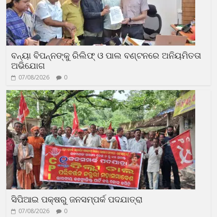
ବନ୍ୟା ବିପନ୍ନଙ୍କୁ ରିଲିଫ୍‌ ଓ ପାଲ ବଣ୍ଟନରେ ଅନିୟମିତତା
ଅଭିଯୋଗ
07/08/2026
0
ସିପିଆଇ ପକ୍ଷରୁ ଜନସମ୍ପର୍କ ପଦଯାତ୍ରା
07/08/2026
0