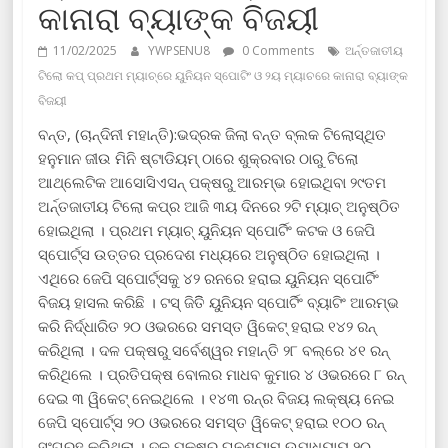
କାନାରା ବ୍ୟାଙ୍କ ବିଜୟୀ
11/02/2025
YWPSENU8
0 Comments
ଅର୍ନ୍ତଜାତୀୟ
ଟିଲୋ କପ୍‌ ପ୍ରଥମ ମ୍ୟାଚ୍‌ରେ ୟୁନିୟନ ସ୍ପୋଟିଂ ଓ ୨ୟ ମ୍ୟାଚରେ କାନାରା ବ୍ୟାଙ୍କ
ବିଜୟୀ
ବନ୍ତ, (ଚାନ୍ଦିନୀ ମହାନ୍ତି):ଭଦ୍ରକ ଜିଲା ବନ୍ତ ବ୍ଲକ ଟିଲୋସ୍ଥିତ
ହନୁମାନ ଜୀଉ ମିନି ଷ୍ଟାଡିୟମ୍ ଠାରେ ଶୁକ୍ରବାର ଠାରୁ ଟିଲୋ
ଆଥ୍‌ଲେଟିକ ଆସୋସିଏସନ୍ ପକ୍ଷରୁ ଆରମ୍ଭ ହୋଇଥିବା ୨୯ତମ
ଅର୍ନ୍ତଜାତୀୟ ଟିଲୋ କପ୍‌ର ଆଜି ୩ୟ ଦିନରେ ୨ଟି ମ୍ୟାଚ୍ ଅନୁଷ୍ଠିତ
ହୋଇଥିଲା । ପ୍ରଥମ ମ୍ୟାଚ୍ ୟୁନିୟନ ସ୍ପୋର୍ଟିଂ କଟକ ଓ ଜେପି
ସ୍ପୋର୍ଟ୍ସ ଉତ୍ତର ପ୍ରଦେଶ ମଧ୍ୟରେ ଅନୁଷ୍ଠିତ ହୋଇଥିଲା ।
ଏଥିରେ ଜେପି ସ୍ପୋର୍ଟ୍ସକୁ ୪୨ ରନରେ ହରାଇ ୟୁନିୟନ ସ୍ପୋର୍ଟିଂ
ବିଜୟ ହାସଲ କରିଛି । ଟସ୍ ଜିତିି ୟୁନିୟନ ସ୍ପୋର୍ଟିଂ ବ୍ୟାଟିଂ ଆରମ୍ଭ
କରି ନିର୍ଦ୍ଧାରିତ ୨୦ ଓଭରରେ ସମସ୍ତ ୱିକେଟ୍ ହରାଇ ୧୪୨ ରନ୍
କରିଥିଲା । ଦଳ ପକ୍ଷରୁ ସର୍ବେଶ୍ୱର ମହାନ୍ତି ୨୮ ବଲ୍‌ରେ ୪୧ ରନ୍
କରିଥିଲେ । ପ୍ରତିପକ୍ଷ ବୋଲର ମାଧବ କୁମାର ୪ ଓଭରରେ ୮ ରନ୍
ଦେଇ ୩ ୱିକେଟ୍ ନେଇଥିଲେ । ୧୪୩ ରନ୍‌ର ବିଜୟ ଲକ୍ଷ୍ୟ ନେଇ
ଜେପି ସ୍ପୋର୍ଟ୍ସ ୨୦ ଓଭରରେ ସମସ୍ତ ୱିକେଟ୍ ହରାଇ ୧୦୦ ରନ୍
ସଂଗ୍ରହ କରିଥିଲା । ଦଳ ପକ୍ଷରୁ ଘନଶ୍ୟାମ ଉପାଧ୍ୟାୟ ୨୦