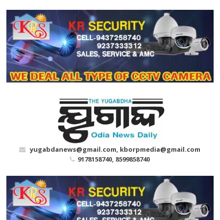
Skip
to
content
yugabdanews@gmail.com, kborpmedia@gmail.com
9178158740, 8599858740