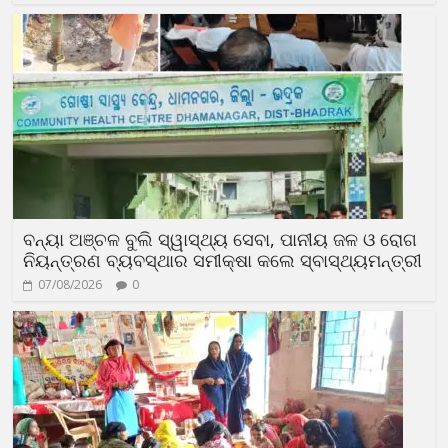
ବନ୍ୟା ଅଞ୍ଚଳ ବୁଲି ସ୍ୱାସ୍ଥ୍ୟ ସେବା, ପାନୀୟ ଜଳ ଓ ରୋଗ
ନିୟନ୍ତ୍ରଣ ବ୍ୟବସ୍ଥାର ସମୀକ୍ଷା କଲେ ସ୍ବାସ୍ଥ୍ୟମନ୍ତ୍ରୀ
07/08/2026
0