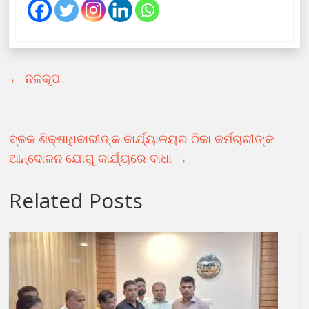
←
ନଳକୂପ
ବ୍ଳକ ଶିକ୍ଷାଧିକାରୀଙ୍କ କାର୍ଯ୍ୟାଳୟର ଠିକା କର୍ମଚାରୀଙ୍କ
ଆନ୍ଦୋଳନ ଯୋଗୁ କାର୍ଯ୍ୟରେ ବାଧା
→
Related Posts