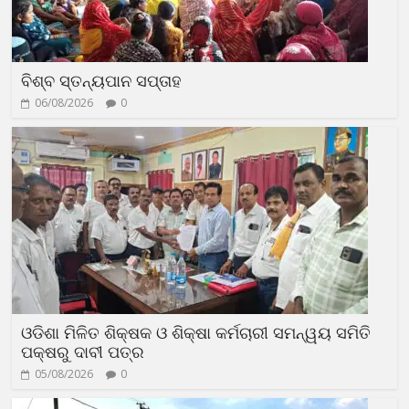
ବିଶ୍ବ ସ୍ତନ୍ୟପାନ ସପ୍ତାହ
06/08/2026
0
ଓଡିଶା ମିଳିତ ଶିକ୍ଷକ ଓ ଶିକ୍ଷା କର୍ମଚାରୀ ସମନ୍ୱୟ ସମିତି
ପକ୍ଷରୁ ଦାବୀ ପତ୍ର
05/08/2026
0