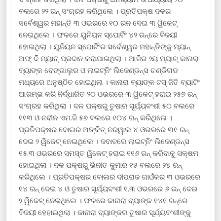
ବଲରେ ୨୨ ରନ୍ ସଂଗ୍ରହ କରିଥିଲେ । ପ୍ରତିପକ୍ଷ ଦଳର
ସର୍ବେଶ୍ୱର ମହାନ୍ତି ୩ ଓଭରରେ ୧୦ ରନ ଦେଇ ୩ ୱିକେଟ୍
ନେଇଥିଲେ । ଫଳରେ ୟୁନିୟନ ସ୍ପୋର୍ଟିଂ ୪୨ ରନ୍‌ରେ ବିଜୟୀ
ହୋଇଥିଲା । ୟୁନିୟନ ସ୍ପୋର୍ଟିଂର ସର୍ବେଶ୍ୱର ମହାନ୍ତିଙ୍କୁ ମ୍ୟାନ୍
ଅଫ୍ ଦି ମ୍ୟାଚ୍ ପ୍ରଦାନ କରାଯାଇଥିଲା । ଆଜିର ୨ୟ ମ୍ୟାଚ୍ କାନାରା
ବ୍ୟାଙ୍କ ବେଙ୍ଗାଲୁର ଓ ଲାଇଟ୍‌ନିଂ ଲିଜେଣ୍ଡନ୍ସ ଚଣ୍ଡିଗଡ
ମଧ୍ୟରେ ଅନୁଷ୍ଠିତ ହୋଇଥିଲା । କାନାରା ବ୍ୟାଙ୍କ ଟସ୍ ଜିତି ବ୍ୟାଟିଂ
ଆରମ୍ଭ କରି ନିର୍ଦ୍ଧାରିତ ୨୦ ଓଭରରେ ୩ ୱିକେଟ୍ ହରାଇ ୨୫୭ ରନ୍
ସଂଗ୍ରହ କରିଥିଲା । ଦଳ ପକ୍ଷରୁ ତୁଷାର ସୂର୍ଯ୍ୟବଂଶୀ ୫୦ ବଲରେ
୧୧୩ ଓ ନବୀନ ଏମ.ଜି ୫୭ ବଲରେ ୧୦୪ ରନ୍ କରିଥିଲେ ।
ପ୍ରତିପକ୍ଷର ବୋଲର ଅଙ୍କିତ୍ ନରୱାଲ ୪ ଓଭରରେ ୩୧ ରନ୍
ଦେଇ ୨ ୱିକେଟ୍ ନେଇଥିଲେ । ଜବାବରେ ଲାଇଟ୍‌ନିଂ ଲିଜେଣ୍ଡନ୍ସ
୧୫.୩ ଓଭରରେ ସମସ୍ତ ୱିକେଟ୍ ହରାଇ ୧୧୬ ରନ୍ କରିବାକୁ ସକ୍ଷମ
ହୋଇଥିଲା । ଦଳ ପକ୍ଷରୁ ଭିନୀତ କୁମାର ୧୫ ବଲରେ ୨୪ ରନ୍
କରିଥିଲେ । ପ୍ରତିପକ୍ଷର ବୋଲର ଦୀପରାଜ ଗାଓଁକର ୩ ଓଭରରେ
୧୪ ରନ୍ ଦେଇ ୪ ଓ ତୁଷାର ସୂର୍ଯ୍ୟବଂଶୀ ୧.୩ ଓଭରରେ ୬ ରନ୍ ଦେଇ
୨ ୱିକେଟ୍ ନେଇଥିଲେ । ଫଳରେ କାନାରା ବ୍ୟାଙ୍କ ୧୪୧ ରନ୍‌ରେ
ବିଜୟୀ ହେହାଇଥିଲା । କାନାରା ବ୍ୟାଙ୍କର ତୁଷାର ସୂର୍ଯ୍ୟବଂଶୀଙ୍କୁ