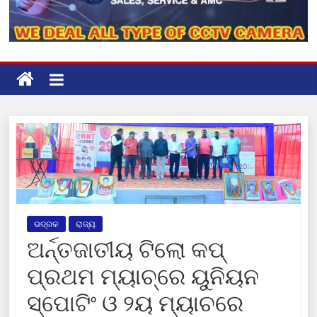
ଭଦ୍ରକ
ରାଜ୍ୟ
ଅର୍ନ୍ତଜାତୀୟ ଟିଲୋ କପ୍‌
ପ୍ରଥମ ମ୍ୟାଚ୍‌ରେ ୟୁନିୟନ
ସ୍ପୋଟିଂ ଓ ୨ୟ ମ୍ୟାଚରେ