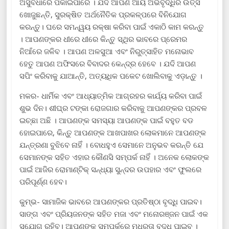
ଅସୁବିଧାରେ ପକାଇପାରେ । ଯଦି ଆପଣ ଆୟ ଅଭିବୃଦ୍ଧିର ଉତ୍ସ
ଖୋଜୁଛନ୍ତି, ସୁରକ୍ଷିତ ଅର୍ଥନୈତିକ ପ୍ରକଳ୍ପରେ ବିନିଯୋଗ
କରନ୍ତୁ। ଘରେ ସମନ୍ୱୟ ରକ୍ଷା କରିବା ପାଇଁ ଏକାଠି କାମ କରନ୍ତୁ
। ଆପଣଙ୍କର ଧୀରେ ଧୀରେ କିନ୍ତୁ ସ୍ଥିର ଭାବରେ ପ୍ରେମର
ନିଆଁରେ ଜଳିବ । ଆପଣ ଅଳସୁଆ ଏବଂ ନିରୁତ୍ସାହିତ ମନୋଭାବ
ହେତୁ ଆପଣ ଅଫିସରେ ବିବାଦର କେନ୍ଦ୍ର ହେବେ । ଯଦି ଆପଣ
ସପିଂ କରିବାକୁ ଯାଆନ୍ତି, ଅତ୍ୟଧିକ ପକେଟ ଖୋଲିବାକୁ ଏଡ଼ାନ୍ତୁ ।
ମକର- ଧାର୍ମିକ ଏବଂ ଆଧ୍ୟାତ୍ମିକ ଆଗ୍ରହର କାର୍ଯ୍ୟ କରିବା ପାଇଁ
ଶୁଭ ଦିନ। ଶୀଘ୍ର ଟଙ୍କା ରୋଜଗାର କରିବାକୁ ଆପଣଙ୍କର ପ୍ରବଳ
ଇଚ୍ଛା ଅଛି । ଆପଣଙ୍କ ସମସ୍ୟା ଆପଣଙ୍କ ପାଇଁ ବହୁତ ବଡ
ହୋଇପାରେ, କିନ୍ତୁ ଆପଣଙ୍କ ଆଖପାଖର ଲୋକମାନେ ଆପଣଙ୍କ
ଯନ୍ତ୍ରଣା ବୁଝିବେ ନାହିଁ । ବୋଧହୁଏ ସେମାନେ ଅନୁଭବ କରନ୍ତି ଯେ
ସେମାନଙ୍କ ସହିତ ଏହାର କୌଣସି ସମ୍ପର୍କ ନାହିଁ । ଅନେକ ଲୋକଙ୍କ
ପାଇଁ ଆଜିର ରୋମାଣ୍ଟିକ୍ ସନ୍ଧ୍ୟା ସୁନ୍ଦର ଉପହାର ଏବଂ ଫୁଲରେ
ପରିପୂର୍ଣ୍ଣ ହେବ।
କୁମ୍ଭ- ସାମାଜିକ ଭାବରେ ଆପଣଙ୍କର ପ୍ରତିଷ୍ଠା ବୃଦ୍ଧି ପାଇବ।
ସାଙ୍ଗ ଏବଂ ପ୍ରିୟଜନଙ୍କ ସହିତ ମଜା ଏବଂ ମନୋରଞ୍ଜନ ପାଇଁ ଏକ
ସୁଯୋଗ ରହିବ। ଆପଣଙ୍କ ସମ୍ପର୍କରେ ମଧୁରତା ବୃଦ୍ଧି ପାଇବ ।