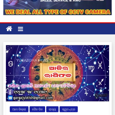
ଆମ ଜିଲ୍ଲା
ଦୈନ ଦିନ
ରାଜ୍ୟ
ସ୍ୱତନ୍ତ୍ର