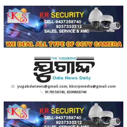
Skip
to
content
yugabdanews@gmail.com, kborpmedia@gmail.com
9178158740, 8599858740