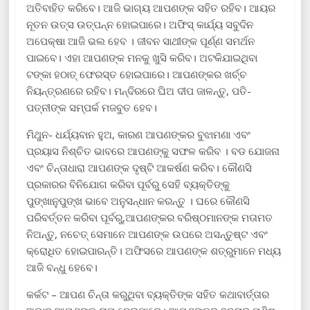
ଅତିବାହିତ କରିବେ। ଆଜି ଭାଗ୍ୟ ଆପଣଙ୍କ ସହିତ ରହିବ। ଆୟର
ନୂତନ ଉତ୍ସ ଉତ୍ପନ୍ନ ହୋଇପାରେ। ଅଫିସ୍ କାର୍ଯ୍ୟ ସବୁଦିନ
ଅପେକ୍ଷା ଆଜି ଭଲ ହେବ । ଜୀବନ ସାଥୀଙ୍କ ପୂର୍ଣ୍ଣ ସମର୍ଥନ
ପାଇବେ। ଏହା ଆପଣଙ୍କ ମନକୁ ଖୁସି କରିବ। ଅଟକିଯାଇଥିବା
ଟଙ୍କା ହଠାତ୍ ଫେରସ୍ତ ହୋଇପାରେ। ଆପଣଙ୍କର ଖର୍ଚ୍ଚ
ନିୟନ୍ତ୍ରଣରେ ରହିବ। ମନ୍ଦିରରେ ଘିଅ ଦୀପ ଜାଳନ୍ତୁ, ପତି-
ପତ୍ନୀଙ୍କ ସମ୍ପର୍କ ମଜବୁତ ହେବ।
ମିଥୁନ- ଧର୍ଯ୍ୟବାନ ହୁଅ, କାରଣ ଆପଣଙ୍କର ବୁଝାମଣା ଏବଂ
ପ୍ରୟାସ ନିଶ୍ଚିତ ଭାବରେ ଆପଣଙ୍କୁ ସଫଳ କରିବ । ବଡ ଯୋଜନା
ଏବଂ ଚିନ୍ତାଧାରା ଆପଣଙ୍କ ଦୃଷ୍ଟି ଆକର୍ଷଣ କରିବ। କୌଣସି
ପ୍ରକାରର ବିନିଯୋଗ କରିବା ପୂର୍ବରୁ ସେହି ବ୍ୟକ୍ତିଙ୍କୁ
ପୁଙ୍ଖାନୁପୁଙ୍ଖ ଭାବେ ଅନୁସନ୍ଧାନ କରନ୍ତୁ । ଘରେ କୌଣସି
ପରିବର୍ତ୍ତନ କରିବା ପୂର୍ବରୁ,ଆପଣଙ୍କର ବରିଷ୍ଠମାନଙ୍କ ମତାମତ
ନିଅନ୍ତୁ, ନଚେତ୍ ସେମାନେ ଆପଣଙ୍କ ଉପରେ ଅସନ୍ତୁଷ୍ଟ ଏବଂ
କ୍ରୋଧିତ ହୋଇପାରନ୍ତି। ଅଫିସରେ ଆପଣଙ୍କ ଶତ୍ରୁମାନେ ମଧ୍ୟ
ଆଜି ବନ୍ଧୁ ହେବେ।
କର୍କଟ – ଆପଣ ଚିନ୍ତା କରୁଥିବା ବ୍ୟକ୍ତିଙ୍କ ସହିତ କଥାବାର୍ତ୍ତାର