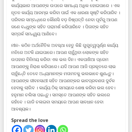
କାର୍ଯ୍ୟଭାର ଆପଣଙ୍କ ଉପରେ ସାମାନ୍ୟ ଅଧିକ ହୋଇପାରେ । ଏକ
ନୂତନ କାର୍ଯ୍ୟ ଆରମ୍ଭ କରିବା ପାଇଁ ଏକ ଧାରଣା ସୃଷ୍ଟି କରିପାରିବ ।
ପରିବାର ସମ୍ବନ୍ଧରେ କୌଣସି ବଡ଼ ନିଷ୍ପତ୍ତି ନେବା ପୂର୍ବରୁ ଆପଣ
ଜଣେ ବନ୍ଧୁଙ୍କ ସହିତ ପରାମର୍ଶ କରିପାରିବେ । ପିତାଙ୍କ ସହିତ
ସମ୍ପର୍କ ସମନ୍ୱୟ ଆଣିବେ।
ମୀନ- କଠିନ ଅର୍ଥନୈତିକ ଅବସ୍ଥା ହେତୁ କିଛି ଗୁରୁତ୍ୱପୂର୍ଣ୍ଣ କାର୍ଯ୍ୟ
ମଝିରେ ଅଟକି ଯାଇପାରେ। ଆପଣ ଚାହୁଁଥିବା ଲୋକଙ୍କ ସହିତ
ଉପହାର ବିନିମୟ କରିବା ଏକ ଭଲ ଦିନ। ଏକପାଖିଆ ପ୍ରେମ
ଆପଣଙ୍କୁ ନିରାଶ କରିପାରେ। ଯଦି ଆପଣ ଆଜି ପ୍ରକୃତରେ ଲାଭ
ଚାହୁଁଛନ୍ତି ତେବେ ଅନ୍ୟମାନଙ୍କ ମତାମତକୁ ଭଲଭାବେ ଶୁଣନ୍ତୁ।
ଆପଣଙ୍କ ଜୀବନସାଥୀ ସହିତ ଆପଣଙ୍କର ଭାବପ୍ରବଣତା ଦୁର୍ବଳ
ହେବାକୁ ଲାଗିବ । କାର୍ଯ୍ୟ ଠିକ୍ ସମୟରେ ଶେଷ କରିବା ଭଲ ହେବ।
ହନୁମାନ ଚଲିସା ପଢନ୍ତୁ। ସମସ୍ତେ ଆପଣଙ୍କ ସହିତ ଭଲରେ
ରହିବେ । ଗାଡି ଚଳାଇବା ସମୟରେ ଆପଣ ସାବଧାନ ହେବା
ଆବଶ୍ୟକ।
Spread the love