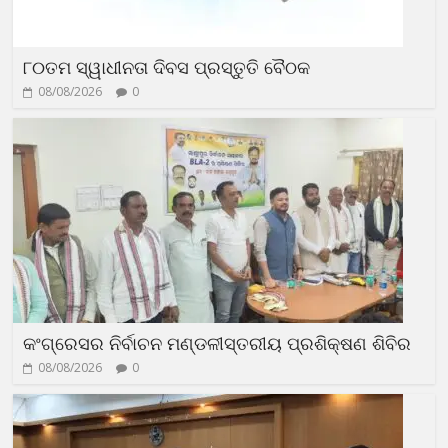
୮୦ତମ ସ୍ୱାଧୀନତା ଦିବସ ପ୍ରସ୍ତୁତି ବୈଠକ
08/08/2026
0
କଂଗ୍ରେସର ନିର୍ବାଚନ ମଣ୍ଡଳୀସ୍ତରୀୟ ପ୍ରଶିକ୍ଷଣ ଶିବିର
08/08/2026
0