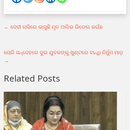
←
ଦେବୀ ନାସିରେ ଭାସୁଛି ମୃତ ଅଲିଭ ରିଡେଲ କଇଁଛ
ଚୋରି ସନ୍ଦେହରେ ଦୁଇ ଯୁବକଙ୍କୁ ଖୁଣ୍ଟରେ ବାନ୍ଧି ନିର୍ଧୁମ ମାଡ଼
→
Related Posts