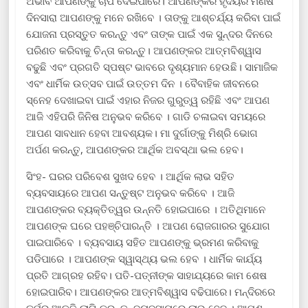
ଅଭାବ ଆପଣଙ୍କୁ ଚାପ ଦେଇପାରେ। ଆପଣଙ୍କର ହୃଦୟର ମଣିଷ
ଦିନସାରା ଆପଣଙ୍କୁ ମନେ ରଖିବେ । ତାଙ୍କୁ ଆଶ୍ଚର୍ଯ୍ୟ କରିବା ପାଇଁ
ଯୋଜନା ପ୍ରସ୍ତୁତ କରନ୍ତୁ ଏବଂ ତାଙ୍କ ପାଇଁ ଏକ ସୁନ୍ଦର ଦିନରେ
ପରିଣତ କରିବାକୁ ଚିନ୍ତା କରନ୍ତୁ। ଆପଣଙ୍କର ଆତ୍ମବିଶ୍ୱାସ
ବଢୁଛି ଏବଂ ପ୍ରଗତି ସ୍ପଷ୍ଟ ଭାବରେ ଦୃଶ୍ୟମାନ ହେଉଛି। ସାମାଜିକ
ଏବଂ ଧାର୍ମିକ ଉତ୍ସବ ପାଇଁ ଉତ୍ତମ ଦିନ । ବୈବାହିକ ଜୀବନରେ
ସ୍ନେହ ଦେଖାଇବା ପାଇଁ ଏହାର ନିଜର ଗୁରୁତ୍ୱ ରହିଛି ଏବଂ ଆପଣ
ଆଜି ଏହିପରି ଜିନିଷ ଅନୁଭବ କରିବେ । ଗାଡି ଚଳାଇବା ସମୟରେ
ଆପଣ ସାବଧାନ ହେବା ଆବଶ୍ୟକ। ମା ଦୁର୍ଗାଙ୍କୁ ମିଶ୍ରି ଭୋଗ
ଅର୍ପଣ କରନ୍ତୁ, ଆପଣଙ୍କର ଆର୍ଥିକ ଅବସ୍ଥା ଭଲ ହେବ।
ସିଂହ- ଘରର ପରିବେଶ ସୁଖଦ ହେବ । ଆର୍ଥିକ ଲାଭ ସହିତ
ବ୍ୟବସାୟରେ ଆପଣ ସନ୍ତୁଷ୍ଟ ଅନୁଭବ କରିବେ । ଆଜି
ଆପଣଙ୍କର ବ୍ୟକ୍ତିତ୍ୱର ଉନ୍ନତି ହୋଇପାରେ । ଅତିଥିମାନେ
ଆପଣଙ୍କ ଘରେ ପହଞ୍ଚିପାରନ୍ତି । ଆପଣ ରୋଜଗାରର ସୁଯୋଗ
ପାଇପାରିବେ । ବ୍ୟବସାୟ ସହିତ ଆପଣଙ୍କୁ ଭ୍ରମଣ କରିବାକୁ
ପଡିପାରେ । ଆପଣଙ୍କ ସ୍ୱାସ୍ଥ୍ୟ ଭଲ ହେବ । ଧାର୍ମିକ କାର୍ଯ୍ୟ
ପ୍ରତି ଆଗ୍ରହ ରହିବ। ପତି-ପତ୍ନୀଙ୍କ ସାହାଯ୍ୟରେ କାମ ଶେଷ
ହୋଇପାରିବ। ଆପଣଙ୍କର ଆତ୍ମବିଶ୍ୱାସ ବଢିପାରେ। ମନ୍ଦିରରେ