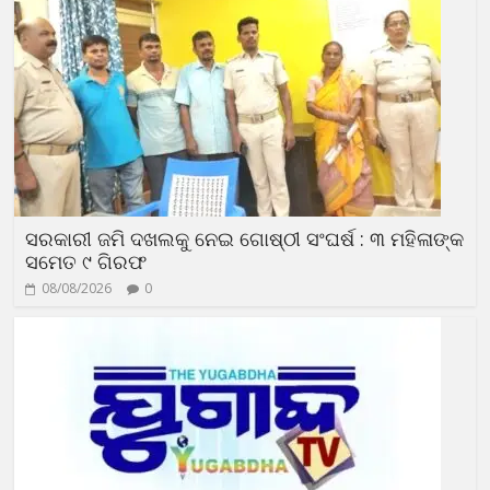
ସରକାରୀ ଜମି ଦଖଲକୁ ନେଇ ଗୋଷ୍ଠୀ ସଂଘର୍ଷ : ୩ ମହିଳାଙ୍କ
ସମେତ ୯ ଗିରଫ
08/08/2026
0