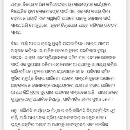
ଥଣ୍ଡା ଦିନରେ ଗରମ କରିଦେଇପାରେ। ସୃଜନାତ୍ମକ କାର୍ଯ୍ୟରେ
ନିୟୋଜିତ ଥିବା ଲୋକମାନଙ୍କ ପାଇଁ ଏହା ଏକ ସଫଳତାର ଦିନ।
ସେମାନେ ଖ୍ୟାତି ଏବଂ ସ୍ୱୀକୃତି ପାଇବେ ଯାହାକୁ ସେମାନେ ଦୀର୍ଘ
ସମୟ ଧରି ଖୋଜୁଥିଲେ। ନୂତନ ଚିନ୍ତାଧାରା ଯାଞ୍ଚ କରିବାର ଉତ୍ତମ
ସମୟ।
ବିଛା- ଆଜି ଆପଣ ଚାପରୁ ମୁକ୍ତି ପାଇପାରିବେ। ଆପଣ ଆରାମ
ଅନୁଭବ କରିବେ। ସାମାଜିକ ଭାବରେ ତୁମର ପ୍ରତିଷ୍ଠା ବୃଦ୍ଧି
ପାଇବ। ସାଙ୍ଗ ଏବଂ ପ୍ରିୟଜନଙ୍କ ସହିତ ମଜା ଏବଂ ମନୋରଞ୍ଜନ
ପାଇଁ ଏକ ସୁଯୋଗ ରହିବ। ଲୋକମାନେ ଆପଣଙ୍କୁ ସାହାଯ୍ୟ କରିବା
ଜାରି ରଖିବେ। ତୁମର ଯାତ୍ରା ଲାଭଦାୟକ ହେବ। ପରିବାର ସହିତ
ଖୁସିର ମୁହୂର୍ତ୍ତ ବିତାଇ ପାରିବେ। ପ୍ରେମ-ସମ୍ପର୍କ ଦୃଢହୋଇପାରେ।
ଛାତ୍ରମାନେ ସେମାନଙ୍କ ଅଧ୍ୟୟନରେ ଆଗ୍ରହ ବଢାଇ ପାରିବେ।
ଆପଣ କିଛି ନୂତନ ସୁଯୋଗ ପାଇବାର ସମ୍ଭାବନା ଅଛି। ଆପଣଙ୍କର
ଗୁରୁଙ୍କଠାରୁ ଆଶୀର୍ବାଦ ନିଅନ୍ତୁ, ପାରିବାରିକ ଜୀବନ ସୁଖଦ ହେବ ।
ଧନୁ- କୌଣସି କାର୍ଯ୍ୟରେ ଚିନ୍ତା ନ କରି କୌଣସି ନିଷ୍ପତ୍ତି ନିଅନ୍ତୁ
ନାହିଁ, ଆଜି ଆପଣଙ୍କ ପ୍ରିୟ ଲୋକଙ୍କଠାରୁ ଉପକୃତ ହେବ।
ଇଚ୍ଛାଶକ୍ତିର ଅଭାବ ଆପଣଙ୍କୁ ଭାବପ୍ରବଣ ଏବଂ ମାନସିକ