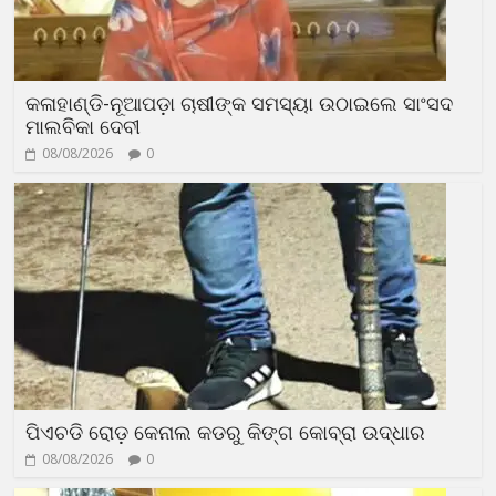
କଳାହାଣ୍ଡି-ନୂଆପଡ଼ା ଚାଷୀଙ୍କ ସମସ୍ୟା ଉଠାଇଲେ ସାଂସଦ
ମାଲବିକା ଦେବୀ
08/08/2026
0
ପିଏଚଡି ରୋଡ଼ କେନାଲ କଡରୁ କିଙ୍ଗ କୋବ୍ରା ଉଦ୍ଧାର
08/08/2026
0