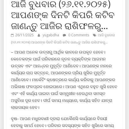
ଆଜି ବୁଧବାର (୨୬.୧୧.୨୦୨୫)
ଆପଣଙ୍କ ଦିନଟି କିପରି କଟିବ
ଜାଣନ୍ତୁ ଆଜିର ରାଶିଫଳରୁ…
26/11/2025
yugabdha
0 Comments
ଆଜି ବୁଧବାର
(୨୬.୧୧.୨୦୨୫) ଆପଣଙ୍କ ଦିନଟି କିପରି କଟିବ ଜାଣନ୍ତୁ ଆଜିର ରାଶିଫଳରୁ…
– ଆପଣ ଅନେକ ଉତ୍ସରୁ ଆର୍ଥିକ ଭାବରେ ଉପକୃତ ହେବେ।
କେତେକଙ୍କ ପାଇଁ ପରିବାରରେ ନୂତନ ବ୍ୟକ୍ତିଙ୍କ ଆଗମନ
ଉତ୍ସବ ଏବଂ ଆନନ୍ଦର ମୁହୂର୍ତ୍ତ ଆଣିଦେବ। ଆପଣଙ୍କ ମନରେ
କାର୍ଯ୍ୟର ଚାପ ସତ୍ତ୍ବେ, ଆପଣଙ୍କର ପ୍ରିୟ ଖୁସିର ମୁହୂର୍ତ୍ତ
ଆଣିଦେବେ। ମାର୍କେଟିଂ କ୍ଷେତ୍ରରେ କାର୍ଯ୍ୟ କରିବାକୁ ଆପଣଙ୍କର
ଅଭିଳାଷ ଫଳପ୍ରଦ ହୋଇପାରେ। ଆପଣ ଏଥିରେ ବହୁତ ଖୁସି ହେବେ
ଏବଂ ଏହି କାର୍ଯ୍ୟ ପାଇବା ପାଇଁ ସମ୍ମୁଖୀନ ହେଉଥିବା ସମସ୍ତ
ଅସୁବିଧା ଦୂର ହେବ। ଦୀର୍ଘ ସମୟ ମଧ୍ୟରେ, କାର୍ଯ୍ୟ ସହିତ ଯାତ୍ରା
ଲାଭଦାୟକ ହେବ।
ବୃଷ- ଆପଣ ମଧୁରବାଣୀ ଦ୍ବାରା ଯେକୈଣସି କାର୍ଯ୍ୟରେ ବିଜୟୀ
ହେବାକୁ ସମର୍ଥ ହେବେ। ପରିବାର ସଦସ୍ୟଙ୍କ ସହିତ ଖୁସିରେ ସମୟ