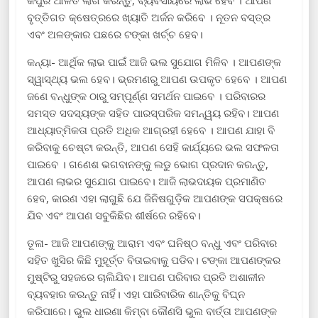
କର୍ପୁର ଆଳତି ଲାଗି କରନ୍ତୁ, ବ୍ୟବସାୟରେ ଲାଭ ହେବ । ଆପଣ
ବୃତ୍ତିଗତ କ୍ଷେତ୍ରରେ ଖ୍ୟାତି ଅର୍ଜନ କରିବେ । ନୂତନ ବସ୍ତ୍ର
ଏବଂ ଅଳଙ୍କାର ପଛରେ ଟଙ୍କା ଖର୍ଚ୍ଚ ହେବ।
କନ୍ୟା- ଆର୍ଥିକ ଲାଭ ପାଇଁ ଆଜି ଭଲ ସୁଯୋଗ ମିଳିବ । ଆପଣଙ୍କ
ସ୍ୱାସ୍ଥ୍ୟ ଭଲ ହେବ। ଭ୍ରମଣରୁ ଆପଣ ଉପକୃତ ହେବେ । ଆପଣ
ଜଣେ ବନ୍ଧୁଙ୍କ ଠାରୁ ସମ୍ପୂର୍ଣ୍ଣ ସମର୍ଥନ ପାଇବେ । ପରିବାରର
ସମସ୍ତ ସଦସ୍ୟଙ୍କ ସହିତ ପାରସ୍ପରିକ ସମନ୍ୱୟ ରହିବ। ଆପଣ
ଆଧ୍ୟାତ୍ମିକତା ପ୍ରତି ଅଧିକ ଆଗ୍ରହୀ ହେବେ । ଆପଣ ଯାହା ବି
କରିବାକୁ ଚେଷ୍ଟା କରନ୍ତି, ଆପଣ ସେହି କାର୍ଯ୍ୟରେ ଭଲ ସଫଳତା
ପାଇବେ । ଗଣେଶ ଭଗବାନଙ୍କୁ ଲଡୁ ଭୋଗ ପ୍ରଦାନ କରନ୍ତୁ,
ଆପଣ ଲାଭର ସୁଯୋଗ ପାଇବେ। ଆଜି ଲାଭଦାୟକ ପ୍ରମାଣିତ
ହେବ, କାରଣ ଏହା ଲାଗୁଛି ଯେ ଜିନିଷଗୁଡ଼ିକ ଆପଣଙ୍କ ସପକ୍ଷରେ
ଯିବ ଏବଂ ଆପଣ ସବୁକିଛିର ଶୀର୍ଷରେ ରହିବେ।
ତୂଳା- ଆଜି ଆପଣଙ୍କୁ ଆରାମ ଏବଂ ଘନିଷ୍ଠ ବନ୍ଧୁ ଏବଂ ପରିବାର
ସହିତ ଖୁସିର କିଛି ମୁହୂର୍ତ୍ତ ବିତାଇବାକୁ ପଡିବ। ଟଙ୍କା ଆପଣଙ୍କର
ମୁଷ୍ଟିରୁ ସହଜରେ ଚାଲିଯିବ। ଆପଣ ପରିବାର ପ୍ରତି ଅଶାଳୀନ
ବ୍ୟବହାର କରନ୍ତୁ ନାହିଁ। ଏହା ପାରିବାରିକ ଶାନ୍ତିକୁ ବିଘ୍ନ
କରିପାରେ। ଭୁଲ ଧାରଣା କିମ୍ବା କୌଣସି ଭୁଲ ବାର୍ତ୍ତା ଆପଣଙ୍କ