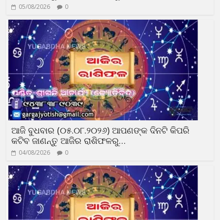
05/08/2026
0
ଆଜି ବୁଧବାର (୦୫.୦୮.୨୦୨୬) ଆପଣଙ୍କ ଦିନଟି କିପରି
କଟିବ ଜାଣନ୍ତୁ ଆଜିର ରାଶିଫଳରୁ…
04/08/2026
0