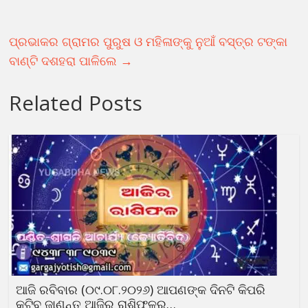
ପ୍ରଭାକର ଗ୍ରାମର ପୁରୁଷ ଓ ମହିଳାଙ୍କୁ ନୁଆଁ ବସ୍ତ୍ର ଟଙ୍କା
ବାଣ୍ଟି ଦଶହରା ପାଳିଲେ
→
Related Posts
ଆଜି ରବିବାର (୦୯.୦୮.୨୦୨୬) ଆପଣଙ୍କ ଦିନଟି କିପରି
କଟିବ ଜାଣନ୍ତୁ ଆଜିର ରାଶିଫଳରୁ…