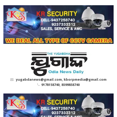
Skip
to
content
yugabdanews@gmail.com, kborpmedia@gmail.com
9178158740, 8599858740