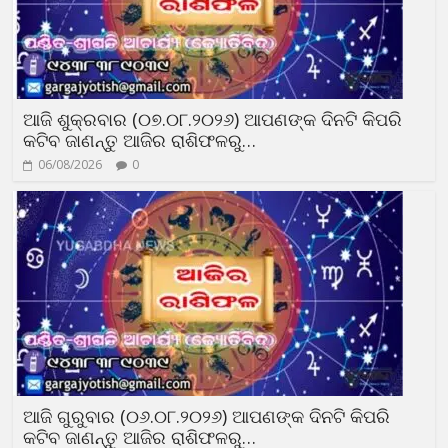
ଆଜି ଶୁକ୍ରବାର (୦୭.୦୮.୨୦୨୬) ଆପଣଙ୍କ ଦିନଟି କିପରି
କଟିବ ଜାଣନ୍ତୁ ଆଜିର ରାଶିଫଳରୁ…
06/08/2026
0
ଆଜି ଗୁରୁବାର (୦୬.୦୮.୨୦୨୬) ଆପଣଙ୍କ ଦିନଟି କିପରି
କଟିବ ଜାଣନ୍ତୁ ଆଜିର ରାଶିଫଳରୁ…