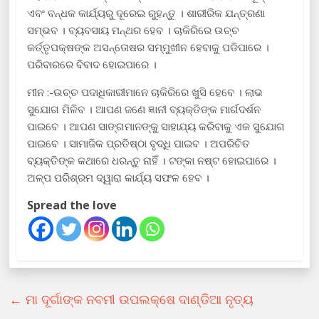
ଏବଂ ବନ୍ଧକ କାର୍ଯ୍ୟରୁ ଦୂରେଇ ରୁହନ୍ତୁ । ଶାରୀରିକ ଯନ୍ତ୍ରଣା
ସମ୍ଭବ । ବ୍ୟବସାୟ ମନ୍ଥର ହେବ । ଚାକିରିରେ ଉଚ୍ଚ
କର୍ତ୍ତୃପକ୍ଷଙ୍କ ଅସନ୍ତୋଷର ସମ୍ମୁଖୀନ ହେବାକୁ ପଡିପାରେ ।
ପରିବାରରେ ବିବାଦ ହୋଇପାରେ ।
ମୀନ :-ଉଚ୍ଚ ପଦାଧିକାରୀମାନେ ଚାକିରିରେ ଖୁସି ହେବେ । ଲାଭ
ସୁଯୋଗ ମିଳିବ । ଆପଣ ଜଣେ ଜ୍ଞାନୀ ବ୍ୟକ୍ତିଙ୍କ ମାର୍ଗଦର୍ଶନ
ପାଇବେ । ଆପଣ ସାଙ୍ଗମାନଙ୍କୁ ସାହାଯ୍ୟ କରିବାକୁ ଏକ ସୁଯୋଗ
ପାଇବେ । ସାମାଜିକ ପ୍ରତିଷ୍ଠା ବୃଦ୍ଧି ପାଇବ । ଅପରିଚିତ
ବ୍ୟକ୍ତିଙ୍କ କଥାରେ ଧରନ୍ତୁ ନାହିଁ । ଟଙ୍କା ନଷ୍ଟ ହୋଇପାରେ ।
ଅଳ୍ପ ପରିଶ୍ରମ ଦ୍ୱାରା କାର୍ଯ୍ୟ ସଫଳ ହେବ ।
Spread the love
←
ମା ଦୂର୍ଗାଙ୍କ ନବମୀ ଉପଲକ୍ଷେ ଦାଣ୍ଡିଆ ନୃତ୍ୟ