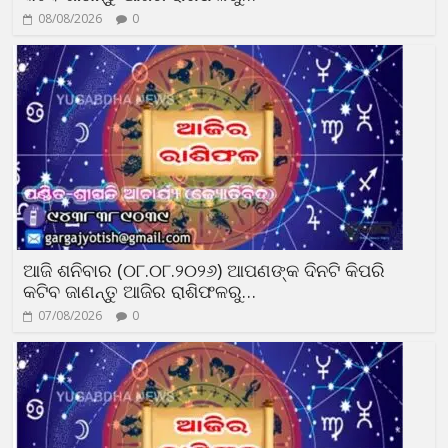
08/08/2026
0
ଆଜି ଶନିବାର (୦୮.୦୮.୨୦୨୬) ଆପଣଙ୍କ ଦିନଟି କିପରି
କଟିବ ଜାଣନ୍ତୁ ଆଜିର ରାଶିଫଳରୁ…
07/08/2026
0