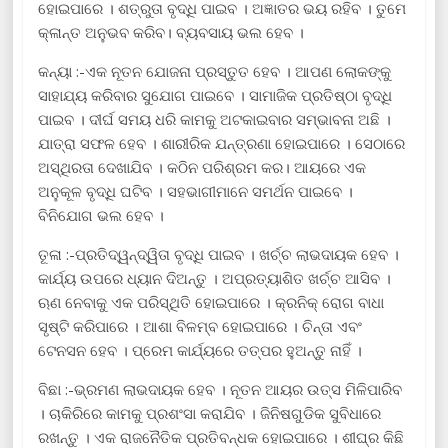
ହୋଇପାରେ । ଶତ୍ରୁତା ବୃଦ୍ଧି ପାଇବ । ଅଜ୍ଞାତର ଭୟ ରହିବ । ତୁମେ
କ୍ଳାନ୍ତ ଅନୁଭବ କରିବ। ବ୍ୟବସାୟ ଭଲ ହେବ ।
କନ୍ୟା :-ଏକ ନୂତନ ଯୋଜନା ପ୍ରସ୍ତୁତ ହେବ । ଆପଣ ଲୋକଙ୍କୁ
ସାହାଯ୍ୟ କରିବାର ସୁଯୋଗ ପାଇବେ । ସାମାଜିକ ପ୍ରତିଷ୍ଠା ବୃଦ୍ଧି
ପାଇବ । ଦୀର୍ଘ ସମୟ ଧରି କାମକୁ ଅଟକାଇବାର ସମ୍ଭାବନା ଅଛି ।
ଯାତ୍ରା ସଫଳ ହେବ । ଶାରୀରିକ ଯନ୍ତ୍ରଣା ହୋଇପାରେ । ସେଠାରେ
ଅସ୍ଥିରତା ଦେଖାଯିବ । କଠିନ ପରିଶ୍ରମ କର। ଆୟରେ ଏକ
ଅନୁକୂଳ ବୃଦ୍ଧି ଘଟିବ । ସହଭାଗୀମାନେ ସମର୍ଥନ ପାଇବେ ।
ବିନିଯୋଗ ଭଲ ହେବ ।
ତୂଳା :-ପ୍ରତିଦ୍ୱନ୍ଦ୍ୱିତା ବୃଦ୍ଧି ପାଇବ । ଖର୍ଚ୍ଚ ଲାଭଦାୟକ ହେବ ।
କାର୍ଯ୍ୟ ଉପରେ ଧ୍ୟାନ ଦିଅନ୍ତୁ । ଅପ୍ରତ୍ୟାଶିତ ଖର୍ଚ୍ଚ ଆସିବ ।
ଋଣ ନେବାକୁ ଏକ ପରିସ୍ଥିତି ହୋଇପାରେ । କ୍ରନିକ୍ ରୋଗ ବାଧା
ସୃଷ୍ଟି କରିପାରେ । ଆଶା ବିଳମ୍ବ ହୋଇପାରେ । ଚିନ୍ତା ଏବଂ
ଟେନସନ ହେବ । ପ୍ରେମ କାର୍ଯ୍ୟରେ ତତ୍ପର ହୁଅନ୍ତୁ ନାହିଁ ।
ବିଛା :-ଭ୍ରମଣ ଲାଭଦାୟକ ହେବ । ନୂତନ ଆୟର ଉତ୍ସ ମିଳିପାରିବ
। ଚାକିରିରେ କାମକୁ ପ୍ରଶଂସା କରାଯିବ । ଜିନିଷଗୁଡିକ ସୁବିଧାରେ
ରଖନ୍ତୁ । ଏକ ରାଜନୈତିକ ପ୍ରତିବନ୍ଧକ ହୋଇପାରେ । ଶୀଘ୍ର କିଛି