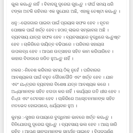
ଭୁଲ କରନ୍ତୁ ନାହିଁ । ବିବାଦରୁ ଦୂରେଇ ରୁହନ୍ତୁ । ଦୀର୍ଘ ସମୟ ଧରି
ଟଙ୍କା ଅଟକି ରହିବାର ଏକ ସୁଯୋଗ ଅଛି, ଏହାକୁ ଚେଷ୍ଟା କରନ୍ତୁ ।
ଧନୁ :-ରୋଜଗାର ପାଇବା ପାଇଁ ପ୍ରୟାସ ସଫଳ ହେବ । ନୂତନ
ପୋଷାକ ପାଇଁ ଖର୍ଚ୍ଚ ହେବ। ହଠାତ୍ ଲାଭର ସମ୍ଭାବନା ଅଛି ।
ବ୍ୟବସାୟ ଯାତ୍ରା ସଫଳ ହେବ । ବ୍ୟବସାୟରେ ବୃଦ୍ଧିରେ ସନ୍ତୁଷ୍ଟ
ହେବ । ଚାକିରିରେ ଦାୟିତ୍ବ ବଢିପାରେ । ପରିବାର ସହାୟତା
ଉପଲବ୍ଧ ହେବ । ଆପଣ ଉତ୍ସାହର ସହିତ କାମ କରିପାରିବେ ।
କାହାର ବିବାଦରେ ଜଡିତ ହୁଅନ୍ତୁ ନାହିଁ ।
ମକର :-ନିବେଶ କରିବାର ସମୟ ଠିକ୍ ନୁହେଁ । ପରିବାରର
ଆବଶ୍ୟକତା ପାଇଁ ବହୁତ ଦୌଡାଦୌଡି ଏବଂ ଖର୍ଚ୍ଚ ହେବ । ଯାନ
ଏବଂ ଯନ୍ତ୍ରର ବ୍ୟବହାର ବିଶେଷ ଯତ୍ନ ଆବଶ୍ୟକ କରେ ।
ଅନ୍ୟମାନଙ୍କ ସହିତ ଝଗଡା କର ନାହିଁ । କାର୍ଯ୍ୟର ଗତି ଧୀର ହେବ ।
ଚିନ୍ତା ଏବଂ ଟେନସନ ହେବ । ଚାକିରିରେ ଅଧସ୍ତନମାନଙ୍କ ସହିତ
ମତଭେଦ ହୋଇପାରେ, ଧର୍ଯ୍ୟବାନ ହୁଅ ।
କୁମ୍ଭ :-ସୁଖର ଉପାୟରେ ବୁଦ୍ଧିମାନ ଭାବରେ ଖର୍ଚ୍ଚ କରନ୍ତୁ ।
ବିନିଯୋଗରୁ ଦୂରେଇ ରୁହନ୍ତୁ । ବ୍ୟବସାୟ ଭଲ ହେବ । ଆୟ ଜାରି
ରହିବ । ଆପଣ ସାଙ୍ଗମାନଙ୍କ ସମର୍ଥନ ପାଇବେ । ବିପଦପୂର୍ଣ୍ଣ