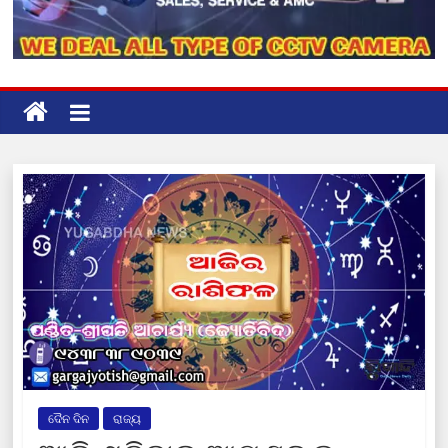
ଦୈନ ଦିନ
ରାଜ୍ୟ