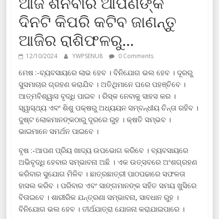
ଆଜି ଶନିବାର ଆପଣଙ୍କ
ଦିନଟି କିପରି କଟିବ ଜାଣନ୍ତୁ
ଆଜିର ରାଶିଫଳରୁ…
12/10/2024
YWPSENU8
0 Comments
ମେଷ :-ବ୍ୟବସାୟରେ ଲାଭ ହେବ । ବିନିଯୋଗ ଭଲ ହେବ । ଦୂରରୁ
ସୁସମାଚାର ଗ୍ରହଣ କରାଯିବ । ଅତିଥିମାନେ ଘରେ ପହଞ୍ଚିବେ ।
ଆତ୍ମବିଶ୍ୱାସ ବୃଦ୍ଧି ପାଇବ । ରିସ୍କ ନେବାକୁ ସାହସ କର ।
ସ୍ୱାସ୍ଥ୍ୟ ଏବଂ ଶିଶୁ ପକ୍ଷରୁ ଅଧ୍ୟୟନ ସମ୍ବନ୍ଧୀୟ ଚିନ୍ତା ରହିବ ।
ଦୁଷ୍ଟ ଲୋକମାନଙ୍କଠାରୁ ଦୂରରେ ରୁହ । କ୍ଷତି ସମ୍ଭବ ।
ଭାଇମାନେ ସମର୍ଥନ ପାଇବେ ।
ବୃଷ :-ଆପଣ ପ୍ରିୟ ଖାଦ୍ୟ ଉପଭୋଗ କରିବେ । ବ୍ୟବସାୟରେ
ଅଭିବୃଦ୍ଧି ହେବାର ସମ୍ଭାବନା ଅଛି । ଏକ ଉତ୍ସବରେ ଅଂଶଗ୍ରହଣ
କରିବାର ସୁଯୋଗ ମିଳିବ । ଛାତ୍ରଛାତ୍ରୀ ପାଠପଢାରେ ସଫଳତା
ହାସଲ କରିବ । ପରିବାର ଏବଂ ସାଙ୍ଗମାନଙ୍କ ସହିତ ସମୟ ଖୁସିରେ
ବିତାଇବେ । ଶାରୀରିକ ଯନ୍ତ୍ରଣା ସମ୍ଭାବନା, ସାବଧାନ ରୁହ ।
ବିନିଯୋଗ ଭଲ ହେବ । ତୀର୍ଥଯାତ୍ରା ଯୋଜନା କରାଯାଇପାରେ ।