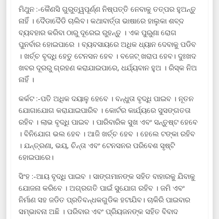
ମିଥୁନ :-କୈଣସି ଗୁରୁତ୍ୱପୂର୍ଣ୍ଣ ନିଷ୍ପତ୍ତି ନେବାକୁ ତତ୍ପର ହୁଅନ୍ତୁ
ନାହିଁ । ଦୈଡାଦୈଡି ଚାଲିବ। କଥାବାର୍ତ୍ତା ଭାଷାରେ ହାଲୁକା ଶବ୍ଦ
ବ୍ୟବହାର କରିବା ଠାରୁ ଦୂରେଇ ରୁହନ୍ତୁ । ଏକ ପୁରୁଣା ରୋଗ
ପୁନର୍ବାର ହୋଇପାରେ । ବ୍ୟବସାୟରେ ଅଧିକ ଧ୍ୟାନ ଦେବାକୁ ପଡିବ
। ଖର୍ଚ୍ଚ ବୃଦ୍ଧି ହେତୁ ଟେନସନ ହେବ । ବଜେଟ୍ ଖରାପ ହେବ। ଦୁଃଖଦ
ଖବର ଦୂରରୁ ଗ୍ରହଣ କରାଯାଇପାରେ, ଧର୍ଯ୍ୟବାନ ହୁଅ । ରିସ୍କ ନିଅ
ନାହିଁ ।
କର୍କଟ :-ପତି ଅଧିକ ଦୟାଳୁ ହେବେ । ବନ୍ଧୁତା ବୃଦ୍ଧି ପାଇବ । ନୂତନ
ଯୋଗାଯୋଗ କରାଯାଇପାରିବ । କୋର୍ଟର କାର୍ଯ୍ୟରେ ସୁସଙ୍ଗତତା
ରହିବ । ଲାଭ ବୃଦ୍ଧି ପାଇବ । ପାରିବାରିକ ସୁଖ ଏବଂ ସନ୍ତୁଷ୍ଟ ହେବେ
। ବିନିଯୋଗ ଭଲ ହେବ । ଆଜି ଖର୍ଚ୍ଚ ହେବ । ହେଲେ ଟଙ୍କା ରହିବ
। ଯନ୍ତ୍ରଣା, ଭୟ, ଚିନ୍ତା ଏବଂ ଟେନସନର ପରିବେଶ ସୃଷ୍ଟି
ହୋଇପାରେ।
ସିଂହ :-ଆୟ ବୃଦ୍ଧି ପାଇବ । ସାଙ୍ଗମାନଙ୍କ ସହିତ ବାହାରକୁ ଯିବାକୁ
ଯୋଜନା କରିବେ । ଅଗ୍ରଗତି ପାଇଁ ସୁଯୋଗ ରହିବ । ଜମି ଏବଂ
ନିର୍ମାଣ ସହ ଜଡିତ ପ୍ରତିବନ୍ଧକଗୁଡିକ ହଟାଯିବ। ଚାକିରି ପାଇବାର
ସମ୍ଭାବନା ଅଛି । ପରିବାର ଏବଂ ପ୍ରିୟଜନଙ୍କ ସହିତ ବିବାଦ