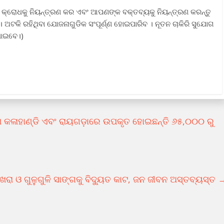
 କ୍ରୋଧକୁ ନିୟନ୍ତ୍ରଣ କର ଏବଂ ଆପଣଙ୍କ ବକ୍ତବ୍ୟକୁ ନିୟନ୍ତ୍ରଣ କରନ୍ତୁ
 ଅଟକି ରହିଥିବା ଯୋଜନାଗୁଡିକ ସଂପୂର୍ଣ୍ଣ ହୋଇପାରିବ । ନୂତନ ଚାକିରି ସୁଯୋଗ
 ପାଇବେ।)
ରା କଳାହାଣ୍ଡି ଏବଂ ରାୟଗଡ଼ାରେ ଉପକୃତ ହୋଇଛନ୍ତି ୬୫,୦୦୦ ରୁ
ରା ଓ ଗୁଳୁଗୁଳି ସାଙ୍ଗକୁ ବିଦ୍ୟୁତ କାଟ, ଜନ ଜୀବନ ଅସ୍ତବ୍ୟସ୍ତ