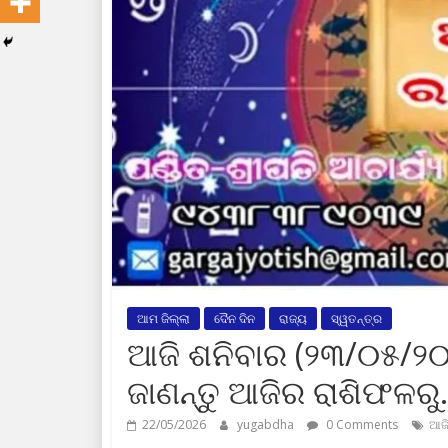
ଆମ ଜିଲ୍ଲା
ଦୈନ ଦିନ
ରାଜ୍ୟ
ସ୍ୱତନ୍ତ୍ର
ଆଜି ଶନିବାର (୨୩/୦୫/୨୦
ଜାଣନ୍ତୁ ଆଜିର ରାଶିଫଳର
22/05/2026
yugabdha
0 Comments
ଆଜି