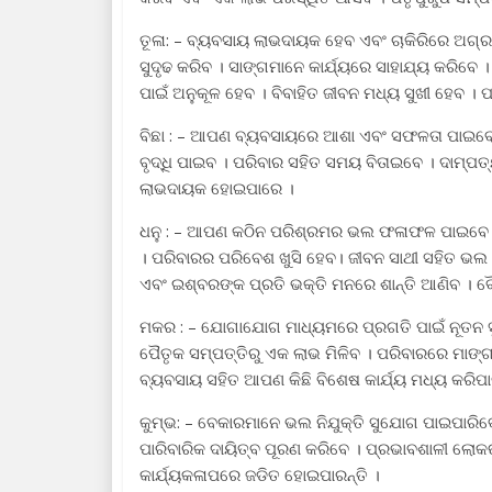
ତୂଳା: – ବ୍ୟବସାୟ ଲାଭଦାୟକ ହେବ ଏବଂ ଚାକିରିରେ ଅଗ୍ରଗ
ସୁଦୃଢ କରିବ । ସାଙ୍ଗମାନେ କାର୍ଯ୍ୟରେ ସାହାଯ୍ୟ କରିବେ
ପାଇଁ ଅନୁକୂଳ ହେବ । ବିବାହିତ ଜୀବନ ମଧ୍ୟ ସୁଖୀ ହେବ । ପ
ବିଛା : – ଆପଣ ବ୍ୟବସାୟରେ ଆଶା ଏବଂ ସଫଳତା ପାଇବେ । 
ବୃଦ୍ଧି ପାଇବ । ପରିବାର ସହିତ ସମୟ ବିତାଇବେ । ଦାମ୍ପତ
ଲାଭଦାୟକ ହୋଇପାରେ ।
ଧନୁ : – ଆପଣ କଠିନ ପରିଶ୍ରମର ଭଲ ଫଳାଫଳ ପାଇବେ 
। ପରିବାରର ପରିବେଶ ଖୁସି ହେବ। ଜୀବନ ସାଥୀ ସହିତ ଭଲ ସମନ
ଏବଂ ଇଶ୍ବରଙ୍କ ପ୍ରତି ଭକ୍ତି ମନରେ ଶାନ୍ତି ଆଣିବ । ବ
ମକର : – ଯୋଗାଯୋଗ ମାଧ୍ୟମରେ ପ୍ରଗତି ପାଇଁ ନୂତନ ସୁଯ
ପୈତୃକ ସମ୍ପତ୍ତିରୁ ଏକ ଲାଭ ମିଳିବ । ପରିବାରରେ ମାଙ୍ଗଳ
ବ୍ୟବସାୟ ସହିତ ଆପଣ କିଛି ବିଶେଷ କାର୍ଯ୍ୟ ମଧ୍ୟ କରିପା
କୁମ୍ଭ: – ବେକାରମାନେ ଭଲ ନିଯୁକ୍ତି ସୁଯୋଗ ପାଇପାରିବେ
ପାରିବାରିକ ଦାୟିତ୍ବ ପୂରଣ କରିବେ । ପ୍ରଭାବଶାଳୀ ଲୋକଙ୍
କାର୍ଯ୍ୟକଳାପରେ ଜଡିତ ହୋଇପାରନ୍ତି ।