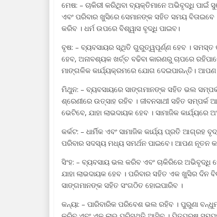
ମେଷ: – ଚାକିରୀ କରିଥିବା ବ୍ୟକ୍ତିମାନେ ଅଭିବୃଦ୍ଧି ପା
ଏବଂ ପରିବାର ଖୁସିରେ ସେମାନଙ୍କ ସହିତ ସମୟ ବିତାଇବେ । 
କରିବ । ଧର୍ମ ଉପରେ ବିଶ୍ୱାସ ବୃଦ୍ଧି ପାଇବ।
ବୃଷ: – ବ୍ୟବସାୟର ସ୍ଥିତି ଗୁରୁତ୍ୱପୂର୍ଣ୍ଣ ହେବ । ସମସ୍
ହେବ, ଅନାବଶ୍ୟକ ଖର୍ଚ୍ଚ ବଢିବା କାରଣରୁ ଚାପରେ ରହିପାର
ମାଙ୍ଗଳିକ କାର୍ଯ୍ୟକ୍ରମରେ ଯୋଗ ଦେଇପାରନ୍ତି। ଆପଣ 
ମିଥୁନ: – ବ୍ୟବସାୟରେ ସାଙ୍ଗମାନଙ୍କ ସହିତ ଭଲ ସମ୍ପର
ଶ୍ରେଣୀରେ ଉତ୍ସାହ ରହିବ । ଜୀବନସାଥୀ ସହିତ ସମ୍ପର୍କ 
ଭେଟିବେ, ଯାହା ଲାଭଦାୟକ ହେବ । ସାମାଜିକ କାର୍ଯ୍ୟରେ ଅ
କର୍କଟ: – ଧାର୍ମିକ ଏବଂ ସାମାଜିକ କାର୍ଯ୍ୟ ପ୍ରତି ଆଗ୍ରହ
ପରିବାର ସଦସ୍ୟ ମଧ୍ୟ ସମର୍ଥନ ପାଇବେ। ଆପଣ ନୂତନ କାର
ସିଂହ: – ବ୍ୟବସାୟ ଭଲ କରିବ ଏବଂ ଚାକିରିରେ ଅଭିବୃଦ୍ଧି 
ଯାହା ଲାଭଦାୟକ ହେବ । ପରିବାର ସହିତ ଏକ ଖୁସିର ଦିନ ବିତ
ସାଙ୍ଗମାନଙ୍କ ସହିତ ସଂଗଠିତ ହୋଇପାରିବ ।
କନ୍ୟା: – ପାରିବାରିକ ପରିବେଶ ଭଲ ରହିବ । ପୁରୁଣା ବନ୍
କରିବ ଏବଂ ଏକ ଲାଭ ପରିସ୍ଥିତି ଆସିବ । ପିତୃପୁରୁଷ ସମ୍