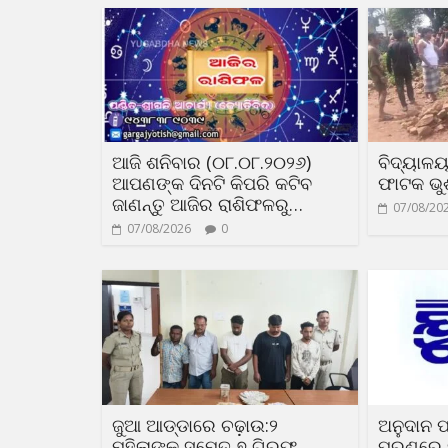
ଆଜି ଶନିବାର (୦୮.୦୮.୨୦୨୬)
ବିଦ୍ୟାଳ
ଆପଣଙ୍କ ଦିନଟି କିପରି କଟିବ
ଫାଟକ ଭୁଶ
ଜାଣନ୍ତୁ ଆଜିର ରାଶିଫଳରୁ…
07/08/20
07/08/2026
0
ଜୁଆ ଆଡ୍ଡାରେ ଚଢ଼ାଉ:୨
ଅନୁଦାନ ପ
ମହିଳାଙ୍କ ସମେତ ୭ ଗିରଫ
ପୂରଣରେ 