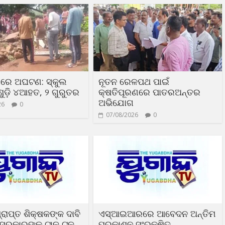
ୟରେ ଅଘଟଣ: ସ୍କୁଲ
ନୂତନ ରେଳପଥ ପାଇଁ
ୁଡ଼ି ୪ଆହତ, ୨ ଗୁରୁତର
କ୍ଷତିପୂରଣରେ ପାତରଅନ୍ତର
ଅଭିଯୋଗ
26
0
07/08/2026
0
୍ରାପ୍ତ ଶିକ୍ଷକଙ୍କ ଦାବି
ଏସ୍‌ଆଇଆରରେ ଆବେଦନ ଅନ୍ତିମ
ସରକାରଙ୍କ ଟାଳ ଟୁଳ
ପ୍ରକାଶନ ସଂରକ୍ଷିତ