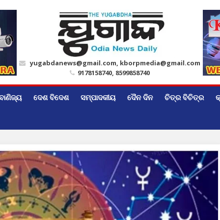
yugabdanews@gmail.com, kborpmedia@gmail.com
9178158740, 8599858740
ବାଣିଜ୍ୟ
ଦେଶ ବିଦେଶ
ସମ୍ପାଦକୀୟ
ଦୈନ ଦିନ
ଚିତ୍ର ବିଚିତ୍ର
କ