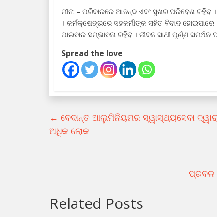
ମୀନ: – ପରିବାରରେ ଆନନ୍ଦ ଏବଂ ସୁଖର ପରିବେଶ ରହିବ ।
। କର୍ମକ୍ଷେତ୍ରରେ ସହକର୍ମୀଙ୍କ ସହିତ ବିବାଦ ହୋଇପାରେ ।
ପାଇବାର ସମ୍ଭାବନା ରହିବ । ଜୀବନ ସାଥୀ ପୂର୍ଣ୍ଣ ସମର୍ଥନ
Spread the love
←
ବେଦାନ୍ତ ଆଲୁମିନିୟମର ସ୍ୱାସ୍ଥ୍ୟସେବା ଦ୍ୱା
ଅଧିକ ଲୋକ
ପ୍ରବଳ ଖ
Related Posts