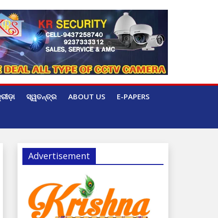
୍ରୀଡ଼ା
ସ୍ୱତନ୍ତ୍ର
ABOUT US
E-PAPERS
Advertisement