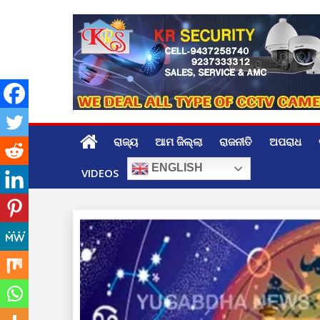
Skip
to
content
ରାଜ୍ୟ
ଆମ ଜିଲ୍ଲା
ରାଜନୀତି
ଅପରାଧ
ENGLISH
VIDEOS