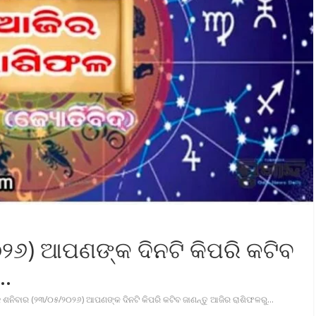
୨୬) ଆପଣଙ୍କ ଦିନଟି କିପରି କଟିବ
ୁ…
 ଶନିବାର (୨୩/୦୫/୨୦୨୬) ଆପଣଙ୍କ ଦିନଟି କିପରି କଟିବ ଜାଣନ୍ତୁ ଆଜିର ରାଶିଫଳରୁ…