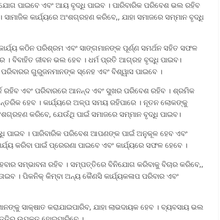
ଇଁ ସୁଯୋଗ ପାଇବେ ଏବଂ ଆୟ ବୃଦ୍ଧି ପାଇବ । ପାରିବାରିକ ପରିବେଶ ଭଲ ରହିବ
ସାମାଜିକ କାର୍ଯ୍ୟରେ ଅଂଶଗ୍ରହଣ କରିବେ,, ଯାହା ସମାଜରେ ସମ୍ମାନ ବୃଦ୍ଧି
ତ କାର୍ଯ୍ୟ କଠିନ ପରିଶ୍ରମ ଏବଂ ସାଙ୍ଗମାନଙ୍କ ପୂର୍ଣ୍ଣ ସମର୍ଥନ ସହିତ ସଫଳ
େ । ବିବାହିତ ଜୀବନ ଭଲ ହେବ । ଧର୍ମ ପ୍ରତି ଆଗ୍ରହ ବୃଦ୍ଧି ପାଇବ।
ପରିବାରର ଗୁରୁଜନମାନଙ୍କ ସ୍ନେହ ଏବଂ ବିଶ୍ୱାସ ପାଇବେ ।
୍କ ରହିବ ଏବଂ ପରିବାରରେ ଆନନ୍ଦ ଏବଂ ସୁଖର ପରିବେଶ ରହିବ । ଶ୍ରମିକ
ଆନ୍ତରିକ ହେବ । କାର୍ଯ୍ୟରେ ଅଳ୍ପ ସମୟ ରହିପାରେ । ନୂତନ ଲୋକଙ୍କୁ
ଂଶଗ୍ରହଣ କରିବେ, ଯେଉଁଥି ପାଇଁ ସମାଜରେ ସମ୍ମାନ ବୃଦ୍ଧି ପାଇବ।
 ବୃଦ୍ଧି ପାଇବ । ପାରିବାରିକ ପରିବେଶ ଆପଣଙ୍କ ପାଇଁ ଅନୁକୂଳ ହେବ ଏବଂ
୍ଯ୍ୟ କରିବା ପାଇଁ ପ୍ରେରଣା ପାଇବେ ଏବଂ କାର୍ଯ୍ୟରେ ସଫଳ ହେବେ ।
ହେବାର ସମ୍ଭାବନା ରହିବ । ସମ୍ପତ୍ତିରେ ବିନିଯୋଗ କରିବାକୁ ବିଚାର କରିବେ,,
ାଇବ । ପିକନିକ୍ କିମ୍ବା ଅନ୍ୟ କୈଣସି କାର୍ଯ୍ୟକଳାପ ପରିବାର ଏବଂ
ଧୁମାନଙ୍କୁ ସାକ୍ଷାତ କରାଯାଇପାରିବ, ଯାହା ଲାଭଦାୟକ ହେବ । ବ୍ୟବସାୟ ଭଲ
ପତ୍ତିରୁ ଉପକୃତ ହୋଇପାରିବେ ।