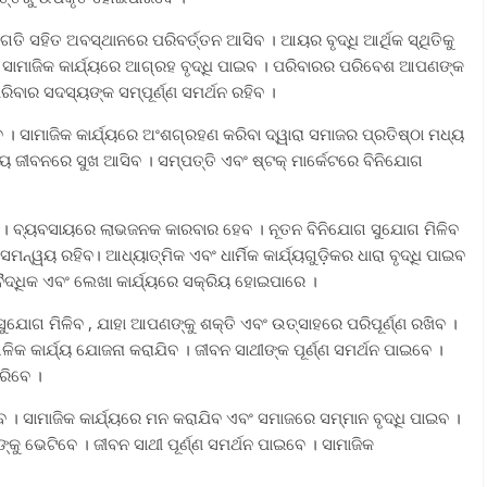
ତି ସହିତ ଅବସ୍ଥାନରେ ପରିବର୍ତ୍ତନ ଆସିବ । ଆୟର ବୃଦ୍ଧି ଆର୍ଥିକ ସ୍ଥିତିକୁ
 । ସାମାଜିକ କାର୍ଯ୍ୟରେ ଆଗ୍ରହ ବୃଦ୍ଧି ପାଇବ । ପରିବାରର ପରିବେଶ ଆପଣଙ୍କ
ରିବାର ସଦସ୍ୟଙ୍କ ସମ୍ପୂର୍ଣ୍ଣ ସମର୍ଥନ ରହିବ ।
ସାମାଜିକ କାର୍ଯ୍ୟରେ ଅଂଶଗ୍ରହଣ କରିବା ଦ୍ୱାରା ସମାଜର ପ୍ରତିଷ୍ଠା ମଧ୍ୟ
୍ୟ ଜୀବନରେ ସୁଖ ଆସିବ । ସମ୍ପତ୍ତି ଏବଂ ଷ୍ଟକ୍ ମାର୍କେଟରେ ବିନିଯୋଗ
। ବ୍ୟବସାୟରେ ଲାଭଜନକ କାରବାର ହେବ । ନୂତନ ବିନିଯୋଗ ସୁଯୋଗ ମିଳିବ
୍ୱୟ ରହିବ। ଆଧ୍ୟାତ୍ମିକ ଏବଂ ଧାର୍ମିକ କାର୍ଯ୍ୟଗୁଡ଼ିକର ଧାରା ବୃଦ୍ଧି ପାଇବ
ୈଦ୍ଧିକ ଏବଂ ଲେଖା କାର୍ଯ୍ୟରେ ସକ୍ରିୟ ହୋଇପାରେ ।
ୋଗ ମିଳିବ , ଯାହା ଆପଣଙ୍କୁ ଶକ୍ତି ଏବଂ ଉତ୍ସାହରେ ପରିପୂର୍ଣ୍ଣ ରଖିବ ।
ିକ କାର୍ଯ୍ୟ ଯୋଜନା କରାଯିବ । ଜୀବନ ସାଥୀଙ୍କ ପୂର୍ଣ୍ଣ ସମର୍ଥନ ପାଇବେ ।
ରିବେ ।
 । ସାମାଜିକ କାର୍ଯ୍ୟରେ ମନ କରାଯିବ ଏବଂ ସମାଜରେ ସମ୍ମାନ ବୃଦ୍ଧି ପାଇବ ।
କୁ ଭେଟିବେ । ଜୀବନ ସାଥୀ ପୂର୍ଣ୍ଣ ସମର୍ଥନ ପାଇବେ । ସାମାଜିକ