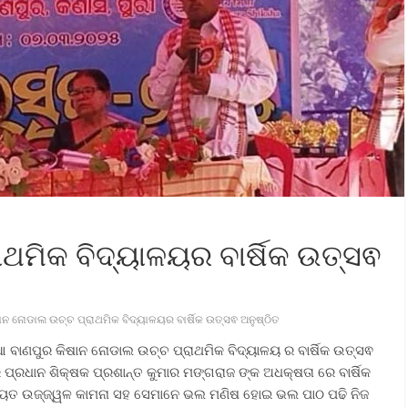
ଥମିକ ବିଦ୍ୟାଳୟର ବାର୍ଷିକ ଉତ୍ସଵ
ାନ ନୋଡାଲ ଉଚ୍ଚ ପ୍ରାଥମିକ ବିଦ୍ୟାଳୟର ବାର୍ଷିକ ଉତ୍ସଵ ଅନୁଷ୍ଠିତ
୍ଟିଆ ବାଣପୁର କିଷାନ ନୋଡାଲ ଉଚ୍ଚ ପ୍ରାଥମିକ ବିଦ୍ୟାଳୟ ର ବାର୍ଷିକ ଉତ୍ସଵ
୍ରଧାନ ଶିକ୍ଷକ ପ୍ରଶାନ୍ତ କୁମାର ମଙ୍ଗରାଜ ଙ୍କ ଅଧକ୍ଷତା ରେ ବାର୍ଷିକ
ିଷ୍ୟତ ଉଜ୍ଜ୍ୱଳ କାମନା ସହ ସେମାନେ ଭଲ ମଣିଷ ହୋଇ ଭଲ ପାଠ ପଢି ନିଜ