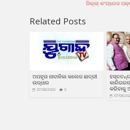
ଜିଲ୍ଲା କଂଗ୍ରେସ ପକ୍ଷ
Related Posts
ଅପହୃତା ନାବାଳିକା କଲେଜ ଛାତ୍ରୀ
ହସ୍ତତନ୍ତ
ଉଦ୍ଧାର
କାରିଗରଙ୍କ
କରିବାକୁ 
07/08/2026
0
07/08/20