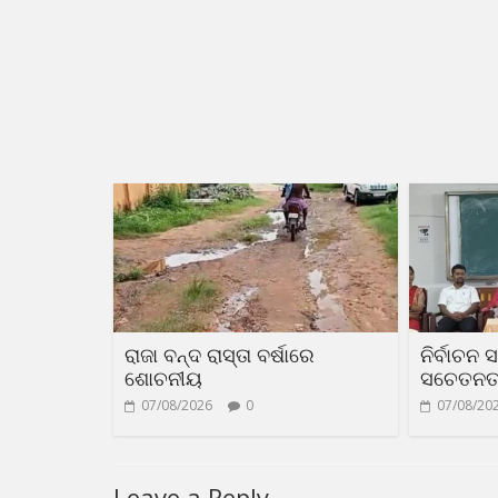
ରାଜା ବନ୍ଦ ରାସ୍ତା ବର୍ଷାରେ
ନିର୍ବାଚନ 
ଶୋଚନୀୟ
ସଚେତନତା 
07/08/2026
0
07/08/20
Leave a Reply