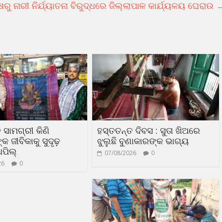
ରୁ ନାରୀ ନିର୍ଯ୍ୟାତନା ବିରୁଦ୍ଧରେ ଜିଲ୍ଲାପାଳ କାର୍ଯ୍ୟଳୟ ଘେରାଉ
 ସାମଗ୍ରୀ କିଣି
ହସ୍ତତନ୍ତ ଦିବସ : ସୁତା ଖିଅରେ
 ଜୀବିକାକୁ ସୁଦୃଢ଼
ଝୁଲୁଛି ବୁଣାକାରଙ୍କ ଭାଗ୍ୟ
ଅପିଲ୍
07/08/2026
0
26
0