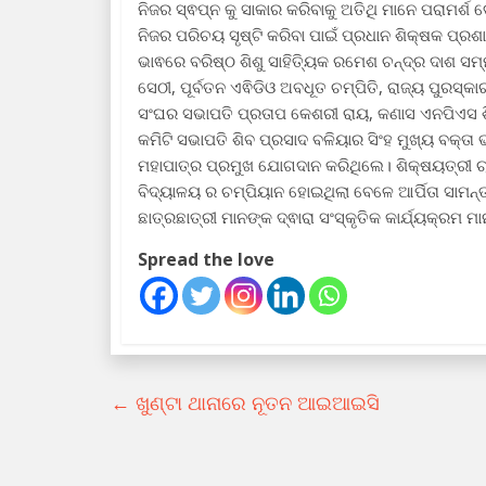
ନିଜର ସ୍ଵପ୍ନ କୁ ସାକାର କରିବାକୁ ଅତିଥି ମାନେ ପରାମର
ନିଜର ପରିଚୟ ସୃଷ୍ଟି କରିବା ପାଇଁ ପ୍ରଧାନ ଶିକ୍ଷକ ପ୍ର
ଭାଵରେ ବରିଷ୍ଠ ଶିଶୁ ସାହିତ୍ୟିକ ରମେଶ ଚନ୍ଦ୍ର ଦାଶ ସମ
ସେଠୀ, ପୂର୍ବତନ ଏଵିଡିଓ ଅବଧୂତ ଚମ୍ପିତି, ରାଜ୍ୟ ପୁରସ୍କା
ସଂଘର ସଭାପତି ପ୍ରତାପ କେଶରୀ ରାୟ, କଣାସ ଏନପିଏସ ଶି
କମିଟି ସଭାପତି ଶିବ ପ୍ରସାଦ ବଳିୟାର ସିଂହ ମୁଖ୍ୟ ବକ୍ତା ଭ
ମହାପାତ୍ର ପ୍ରମୁଖ ଯୋଗଦାନ କରିଥିଲେ। ଶିକ୍ଷୟତ୍ରୀ ଚ
ବିଦ୍ୟାଳୟ ର ଚମ୍ପିୟାନ ହୋଇଥିଲା ବେଳେ ଆର୍ପିତା ସାମ
ଛାତ୍ରଛାତ୍ରୀ ମାନଙ୍କ ଦ୍ଵାରା ସଂସ୍କୃତିକ କାର୍ଯ୍ୟକ୍ରମ ମ
Spread the love
←
ଖୁଣ୍ଟା ଥାନାରେ ନୂତନ ଆଇଆଇସି