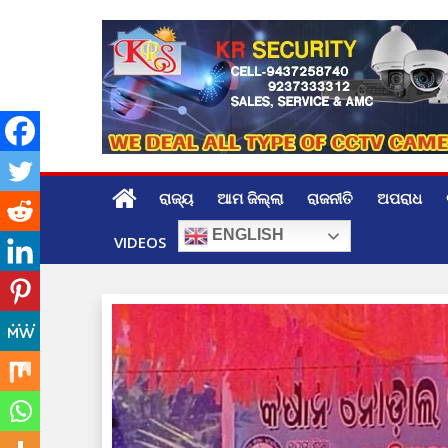
Skip
to
content
ରାଜ୍ୟ
ଆମ ଜିଲ୍ଲା
ରାଜନୀତି
ଅପରାଧ
ENGLISH
VIDEOS