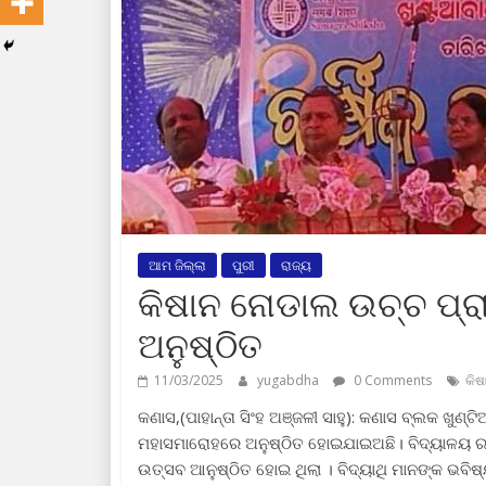
ଆମ ଜିଲ୍ଲା
ପୁରୀ
ରାଜ୍ୟ
କିଷାନ ନୋଡାଲ ଉଚ୍ଚ ପ୍ରା
ଅନୁଷ୍ଠିତ
11/03/2025
yugabdha
0 Comments
କିଷ
କଣାସ,(ପାହାନ୍ତା ସିଂହ ଅଞ୍ଜଳୀ ସାହୁ): କଣାସ ବ୍ଲକ ଖୁଣ
ମହାସମାରୋହରେ ଅନୁଷ୍ଠିତ ହୋଇଯାଇଅଛି। ବିଦ୍ୟାଳୟ ର ପ
ଉତ୍ସବ ଆନୁଷ୍ଠିତ ହୋଇ ଥିଲା । ବିଦ୍ୟାଥି ମାନଙ୍କ ଭବ