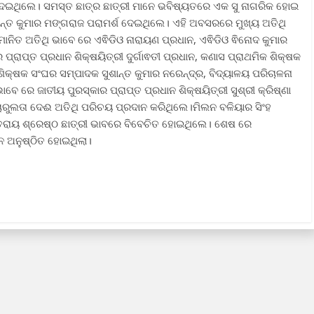
୍ଶ ଦେଇଥିଲେ। ସମସ୍ତ ଛାତ୍ର ଛାତ୍ରୀ ମାନେ ଭବିଷ୍ୟତରେ ଏକ ସୁ ନାଗରିକ ହୋଇ
ଶାନ୍ତ କୁମାର ମଙ୍ଗରାଜ ପରାମର୍ଶ ଦେଇଥିଲେ। ଏହି ଅବସରରେ ମୁଖ୍ୟ ଅତିଥି
୍ମାନିତ ଅତିଥି ଭାବେ ରେ ଏଵିଡିଓ ନାରାୟଣ ପ୍ରଧାନ, ଏଵିଡିଓ ଵିନୋଦ କୁମାର
ର ପ୍ରାପ୍ତ ପ୍ରଧାନ ଶିକ୍ଷୟିତ୍ରୀ ଦୁର୍ଗାଵତୀ ପ୍ରଧାନ, କଣାସ ପ୍ରାଥମିକ ଶିକ୍ଷକ
କ୍ଷକ ସଂଘର ସମ୍ପାଦକ ସୁଶାନ୍ତ କୁମାର ନରେନ୍ଦ୍ର, ବିଦ୍ୟାଳୟ ପରିଚାଳନା
ାବେ ରେ ଜାତୀୟ ପୁରସ୍କାର ପ୍ରାପ୍ତ ପ୍ରଧାନ ଶିକ୍ଷୟିତ୍ରୀ ସୁଶ୍ରୀ କ୍ରିଷ୍ଣା
ାରୁଲତା ଦେଈ ଅତିଥି ପରିଚୟ ପ୍ରଦାନ କରିଥିଲେ।ମିଲନ ବଳିୟାର ସିଂହ
ନ୍ତରାୟ ଶ୍ରେଷ୍ଠ ଛାତ୍ରୀ ଭାବରେ ବିବେଚିତ ହୋଇଥିଲେ। ଶେଷ ରେ
ାନ ଅନୁଷ୍ଠିତ ହୋଇଥିଲା।