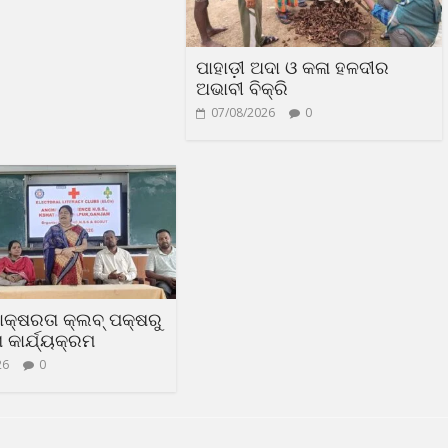
ପାହାଡ଼ୀ ଅଦା ଓ କଳା ହଳଦୀର
ଅଭାବୀ ବିକ୍ରି
07/08/2026
0
ସାକ୍ଷରତା କ୍ଲବ୍ ପକ୍ଷରୁ
କାର୍ଯ୍ୟକ୍ରମ
26
0