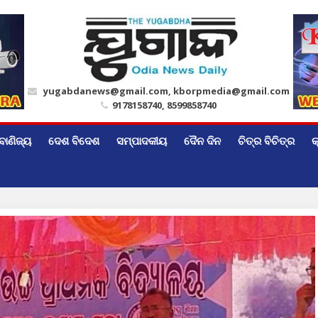
yugabdanews@gmail.com, kborpmedia@gmail.com
9178158740, 8599858740
ବାଣିଜ୍ୟ
ଦେଶ ବିଦେଶ
ସମ୍ପାଦକୀୟ
ଦୈନ ଦିନ
ଚିତ୍ର ବିଚିତ୍ର
କ