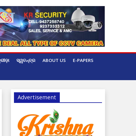
୍ରୀଡ଼ା
ସ୍ୱତନ୍ତ୍ର
ABOUT US
E-PAPERS
Advertisement