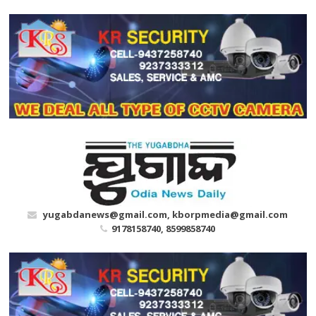
Skip
to
content
yugabdanews@gmail.com, kborpmedia@gmail.com
9178158740, 8599858740