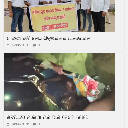
୪ ଦଫା ଦାବି ନେଇ ଶିକ୍ଷକଙ୍କ ଆନ୍ଦୋଳନ
05/08/2026
0
ଖଟିଆରେ ଭାଲିଆ ନାଳ ପାର ହେଲେ ରୋଗୀ
04/08/2026
0