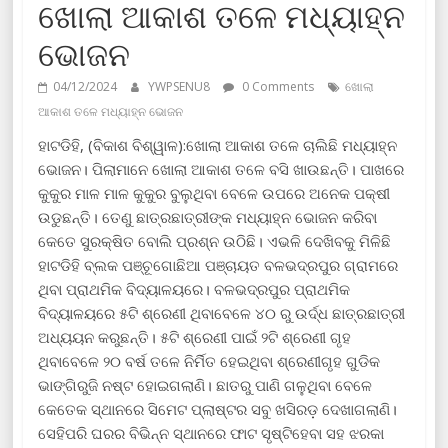
ଖୋଲା ଆକାଶ ତଳେ ମଧ୍ୟାହ୍ନ
ଭୋଜନ
04/12/2024
YWPSENU8
0 Comments
ଖୋଲା
ଆକାଶ ତଳେ ମଧ୍ୟାହ୍ନ ଭୋଜନ
ହାଟଡିହି, (ବିକାଶ ବିଶ୍ୱାଳ):ଖୋଲା ଆକାଶ ତଳେ ଚାଲିଛି ମଧ୍ୟାହ୍ନ
ଭୋଜନ। ପିଲାମାନେ ଖୋଲା ଆକାଶ ତଳେ ବସି ଖାଉଛନ୍ତି। ପାଖରେ
କୁକୁର ମାଳ ମାଳ କୁକୁର ବୁଲୁଥିବା ବେଳେ ଉପରେ ଅନେକ ପକ୍ଷୀ
ଉଡୁଛନ୍ତି। ତେଣୁ ଛାତ୍ରଛାତ୍ରୀଙ୍କ ମଧ୍ୟାହ୍ନ ଭୋଜନ କରିବା
କେତେ ସୁରକ୍ଷିତ ବୋଲି ପ୍ରଶ୍ନ ଉଠିଛି। ଏଭଳି ଦେଖିବକୁ ମିଳିଛି
ହାଟଡିହି ବ୍ଲକ ପଞ୍ଚୂଗୋଛିଆ ପଞ୍ଚାୟତ ବଳଭଦ୍ରପୁର ଗ୍ରାମରେ
ଥିବା ପ୍ରାଥମିକ ବିଦ୍ୟାଳୟରେ। ବଳଭଦ୍ରପୁର ପ୍ରାଥମିକ
ବିଦ୍ୟାଳୟରେ ୫ଟି ଶ୍ରେଣୀ ଥିବାବେଳେ ୪୦ ରୁ ଉର୍ଦ୍ଧ ଛାତ୍ରଛାତ୍ରୀ
ଅଧ୍ୟୟନ କରୁଛନ୍ତି। ୫ଟି ଶ୍ରେଣୀ ପାଇଁ ୨ଟି ଶ୍ରେଣୀ ଗୃହ
ଥିବାବେଳେ ୨୦ ବର୍ଷ ତଳେ ନିର୍ମିତ ହେଇଥିବା ଶ୍ରେଣୀଗୃହ ଗୁଡିକ
ଭାଙ୍ଗିରୁଜି ନଷ୍ଟ ହୋଇଗଲାଣି। ଛାତରୁ ପାଣି ଗଳୁଥିବା ବେଳେ
କେତେକ ସ୍ଥାନରେ ସିମେଟ ପ୍ଲାଷ୍ଟର ସବୁ ଖସିରଡ଼ ଦେଖାଗଲାଣି।
ସେହିପରି ଘରର ବିଭିନ୍ନ ସ୍ଥାନରେ ଫାଟ ସୃଷ୍ଟିହେବା ସହ ଝରକା