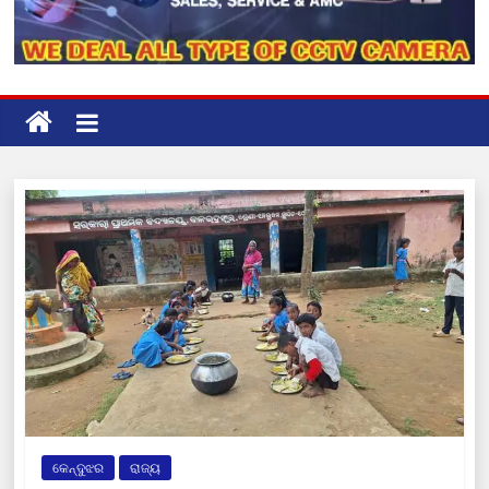
କେନ୍ଦୁଝର
ରାଜ୍ୟ