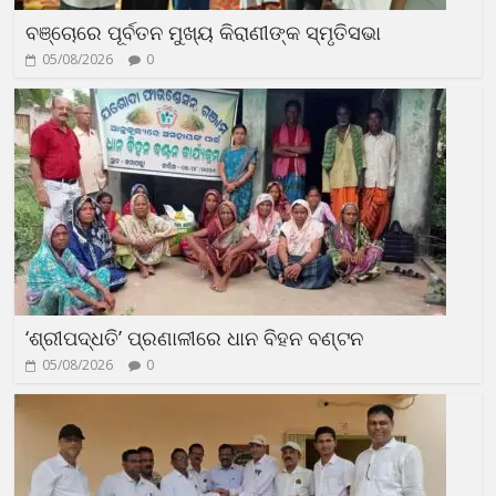
ବଞ୍ଚୋରେ ପୂର୍ବତନ ମୁଖ୍ୟ କିରାଣୀଙ୍କ ସ୍ମୃତିସଭା
05/08/2026
0
‘ଶ୍ରୀପଦ୍ଧତି’ ପ୍ରଣାଳୀରେ ଧାନ ବିହନ ବଣ୍ଟନ
05/08/2026
0