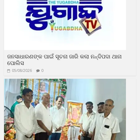
ଜନସାଧାରଣଙ୍କ ପାଇଁ ସୂଚନା ଜାରି କଲା ନନ୍ଦିପଦା ଥାନା
ପୋଲିସ
05/08/2026
0