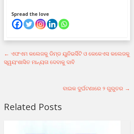
Spread the love
←
ଏଫଏମ କଲେଜକୁ ଡିମ୍‌ଡ ୟୁନିଭର୍ସିଟି ଓ କେକେଏସ କଲେଜକୁ
ସ୍ୱୟଂଶାସିତ ମାନ୍ୟତା ଦେବାକୁ ଦାବି
ବାଇକ ଦୁର୍ଘଟଣାରେ ୨ ଗୁରୁତର
→
Related Posts