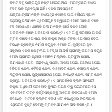
କବାଟ ସବୁ ଭାଙ୍ଗିରୁଜି ନଷ୍ଟ ହୋଇଗଲାଣି। ବାରଣ୍ଡାରେ ମଧ୍ଯ
ବସିବ ଭଳି ବ୍ୟବସ୍ଥା ନାହିଁ। ଏପରି ଅବସ୍ଥାରେ
ଛାତ୍ରଛାତ୍ରୀମାନଙ୍କ ମଧ୍ୟାହ୍ନ ଭୋଜନ ପାଇଁ କୌଣସି ସ୍ଥାନ
ନଥିବାରୁ ପିଲାମାନେ ଶ୍ରେଣୀଗୃହ ସମ୍ମୁଖରେ ଖୋଲା ଆକାଶ ତଳେ
ବସି ଖାଉଛନ୍ତି। ଯାହାକି ପିଲା ମାନଙ୍କ ପାଇଁ ବିପଦ ବୋଲି
ଅଭିଭାବକ ମାନେ ଅଭିଯୋଗ କରିଛନ୍ତି। ଏହି ଗାଁକୁ ସରକାର ଆଦର୍ଶ
ଗ୍ରାମ ଭାବେ ଘୋଷଣା କରି ଲକ୍ଷ ଲକ୍ଷ ଟଙ୍କା ଯୋଗାଇ ଦେଇ
ବିଭିନ୍ନ ପ୍ରକଳ୍ପ ନିର୍ମାଣ କରୁଥିବା ବେଳେ ଗାଁ ମୁଣ୍ଡରେ ଥିବା
ସ୍କୁଲର ଏପରି ଶୋଚ଼ନୀୟ ଅବସ୍ଥା ଆଦର୍ଶ ଗ୍ରାମକୁ ଉପହାସ କରୁଛି
ବୋଲି ଗ୍ରାମର ପ୍ୟାରୀ ମୋହନ ମଲ୍ଲିକ, ପ୍ରଫୁଲ ଯେନା,
ଉମାକାନ୍ତ ଯେନା, ଦୀନବନ୍ଧୁ ପଣ୍ଡା, ଅଜୟ ଯେନା, ଅଲେଖ ଯେନା,
କୈଳାଶ ଯେନା, ଚୈତନ ଯେନା, ଦାମୋଦର ଯେନା, ଗୋପାଳ ଯେନା,
ଲିଟୁରାମ ଯେନା, ରୁଦ୍ରନାରାୟଣ ଯେନା, କାଳନ୍ଦୀ ଯେନା, ସମିର ଯେନା
ପ୍ରମୁଖ ଅଭିଯୋଗ କରିଛନ୍ତି। ଏ ସମ୍ପର୍କରେ ବ୍ଲକ ସହକାରୀ
ଶିକ୍ଷା ଅଧିକାରୀ ପ୍ରମୋଦ କୁମାର ନାୟକ ଙ୍କୁ ପଚାରିବାରେ ସେ
ଏବାବଦରେ ଉଚ୍ଚ କର୍ତ୍ତପକ୍ଷଙ୍କୁ ଅବଗତ କରାଇଛନ୍ତି ବୋଲି
କହିଛନ୍ତି। ହାଟଡିହି ବ୍ଲକର ବିଡିଓ ଏବଂ କେନ୍ଦୁଝର ଜିଲ୍ଲାପାଳ
ଏଥିପ୍ରତି ଦୃଷ୍ଟି ଦେବାକୁ ଗ୍ରାମବାସୀ ମାନେ ଦାବି କରିଛନ୍ତି ।