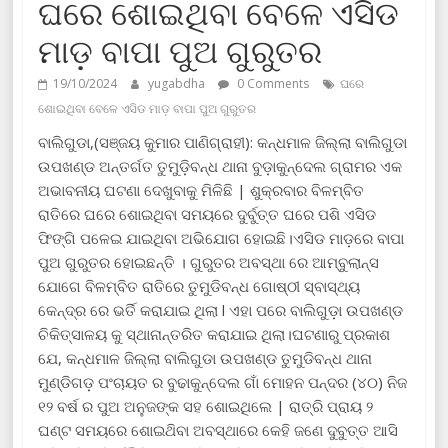
ଘରେ ଶୋଇଥିବା ବେଳେ ଏସିଡ
ମାଡ଼ ବାପା ପୁଅ ଗୁରୁତର
19/10/2024
yugabdha
0 Comments
ଘରେ
ଶୋଇଥିବା ବେଳେ ଏସିଡ ମାଡ଼ ବାପା ପୁଅ ଗୁରୁତର
ବାଲିଗୁଡା,(ସଞ୍ଜୟ କୁମାର ପାଣିଗ୍ରାହୀ): କନ୍ଧମାଳ ଜିଲ୍ଲା ବାଲିଗୁଡା
ଉପଖଣ୍ଡ ଅନ୍ତର୍ଗତ ତୁମୁଡ଼ିବନ୍ଧ ଥାନା ବୁଡ଼ାକୁନ୍ଦେଲ ଗ୍ରାମର ଏକ
ଅଭାବନୀୟ ଘଟଣା ଦେଖୁବାକୁ ମିଳିଛି | ଶୁକ୍ରବାର ବିଳମ୍ବିତ
ରାତିରେ ଘରେ ଶୋଇଥିବା ସମୟରେ ଦୁର୍ବୁତ୍ତ ଘରେ ପଶି ଏସିଡ
ଫିଙ୍ଗି ପଳେଇ ଯାଇଥିବା ଅଭିଯୋଗ ହୋଇଛି।ଏସିଡ ମାଡ଼ରେ ବାପା
ପୁଅ ଗୁରୁତର ହୋଇଛନ୍ତି । ଗୁରୁତର ଅବସ୍ଥା ରେ ଆମ୍ବୁଲାନ୍ସ
ଯୋଗେ ବିଳମ୍ବିତ ରାତିରେ ତୁମୁଡିବନ୍ଧ ଗୋଷ୍ଠୀ ସ୍ବାସ୍ଥ୍ୟ
କେନ୍ଦ୍ର ରେ ଭର୍ତି କରାଯାଇ ଥିଲା l ଏହା ପରେ ବାଲିଗୁଡ଼ା ଉପଖଣ୍ଡ
ଚିକିତ୍ସାଳୟ କୁ ସ୍ଥାନାନ୍ତରିତ କରାଯାଇ ଥିଲା।ଘଟଣାରୁ ପ୍ରକାଶ
ଯେ, କନ୍ଧମାଳ ଜିଲ୍ଲା ବାଲିଗୁଡା ଉପଖଣ୍ଡ ତୁମୁଡିବନ୍ଧ ଥାନା
ମୁଣ୍ଡିଗଡ଼ ପଂଚାୟତ ର ବୁଢାକୁନ୍ଦେଲ ଗାଁ ମୋହନ ପନ୍ଦର (୪୦) ନିଜ
୧୨ ବର୍ଷ ର ପୁଅ ଅନୁଜଙ୍କ ସହ ଶୋଇଥିଲେ | ରାତ୍ରି ପ୍ରାୟ ୨
ଘଣ୍ଟ ସମୟରେ ଶୋଇଥ‌ିବା ଅବସ୍ଥାରେ କେହି ଜଣେ ଦୁବୁତ୍ତ ଆସି