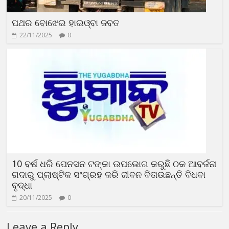
ପଥର ବୋଝେଇ ହାଇଓ୍ବା ଜବତ
22/11/2025
0
10 ବର୍ଷ ଧରି ପେନସନ ଟଙ୍କା ଉପଭୋଗ କରୁଛି ଠକ ଆବର୍ଜନା
ଗଦାରୁ ପ୍ଲାଷ୍ଟିକ ସଂଗ୍ରହ କରି ଜୀବନ ବିତାଉଛନ୍ତି ବିଧବା
ବୃଦ୍ଧା
20/11/2025
0
Leave a Reply