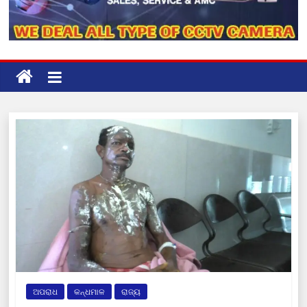
ଅପରାଧ
କନ୍ଧମାଳ
ରାଜ୍ୟ