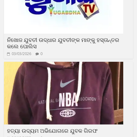
ନିଖୋଜ ଯୁବତୀ ଉଦ୍ଧାର ଯୁବତୀଙ୍କ ମାଙ୍କୁ ହସ୍ତାନ୍ତର
କଲେ ପୋଲିସ
03/03/2026
0
ହତ୍ୟା ଉଦ୍ୟମ ଅଭିଯୋଗରେ ଯୁବକ ଗିରଫ