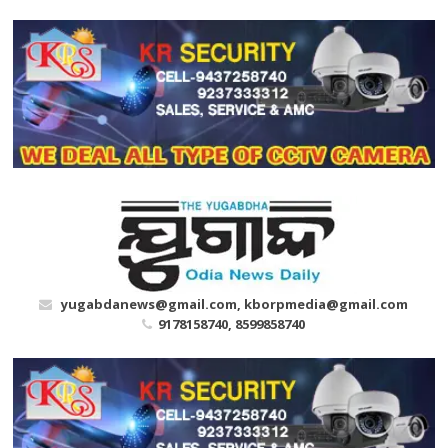
Skip
to
content
yugabdanews@gmail.com, kborpmedia@gmail.com
9178158740, 8599858740