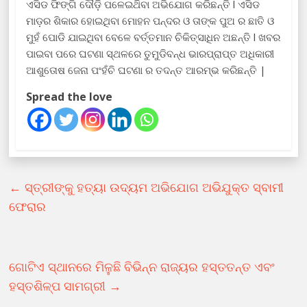
ଏସିଡ ଫିଙ୍ଗି ଦୌଡ଼ି ପଳେଇଥ‌ିବା ଅଭିଯୋଗ କରିଛନ୍ତି l ଏସିଡ
ମାଡ଼ର ଶିକାର ହୋଇଥିବା ମୋହନ ପନ୍ଦର ଓ ତାଙ୍କ ପୁଅ ର ଛାତି ଓ
ମୁହଁ ପୋଡି ଯାଇଥିବା ବେଳେ ବର୍ତ୍ତମାନ ଚିକିତ୍ସାଧିନ ଅଛନ୍ତି l ଖବର
ପାଇବା ପରେ ଘଟଣା ସ୍ଥଳରେ ତୁମୁଡିବନ୍ଧ ଭାରପ୍ରାପ୍ତ ଅଧିକାରୀ
ଆଶୁତୋଷ ଜେନା ପଂହଁଚି ଘଟଣା ର ତଦନ୍ତ ଆରମ୍ଭ କରିଛନ୍ତି |
Spread the love
←
ସ୍ତ୍ରୀଙ୍କୁ ହତ୍ୟା ଉଦ୍ୟମ ଅଭିଯୋଗ ଅଭିଯୁକ୍ତ ସ୍ବାମୀ
ଫେରାର
ଗୋଟିଏ ସ୍ଥାନରେ ମିଳୁଛି ବିଭିନ୍ନ ରାଜ୍ୟର ହସ୍ତତନ୍ତ ଏବଂ
ହସ୍ତଶିଳ୍ପ ସାମଗ୍ରୀ
→