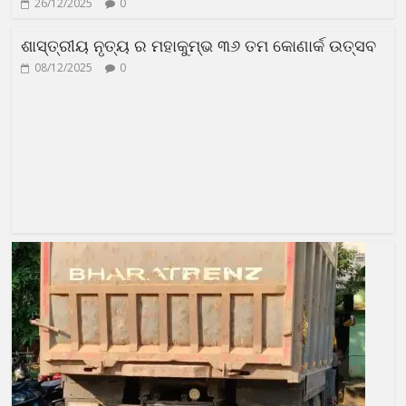
26/12/2025
0
ଶାସ୍ତ୍ରୀୟ ନୃତ୍ୟ ର ମହାକୁମ୍ଭ ୩୬ ତମ କୋଣାର୍କ ଉତ୍ସବ
08/12/2025
0