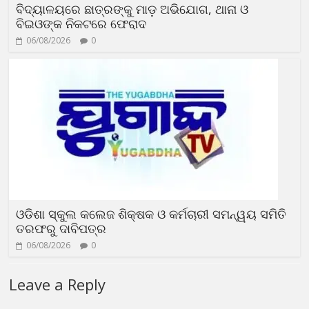
ବିଦ୍ୟାଳୟରେ ଛାତ୍ରଙ୍କୁ ମାଡ଼ ଅଭିଯୋଗ, ଥାନା ଓ
ବିଇଓଙ୍କ ନିକଟରେ ଫେରାଦ
06/08/2026
0
ଓଡିଶା ସ୍କୁଲ କଲେଜ ଶିକ୍ଷକ ଓ କର୍ମଚାରୀ ସମନ୍ୱୟ ସମିତି
ତରଫରୁ ଦାବିପତ୍ର
06/08/2026
0
Leave a Reply