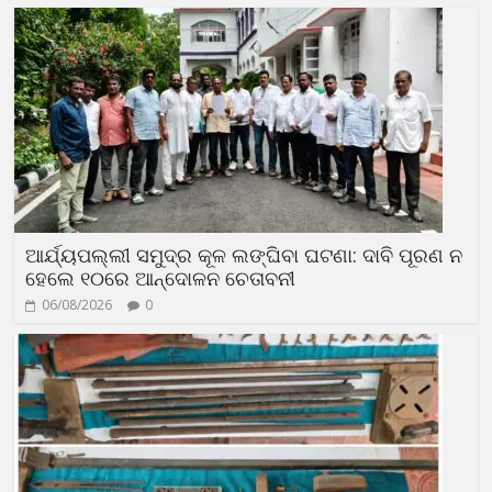
ଆର୍ଯ୍ୟପଲ୍ଲୀ ସମୁଦ୍ର କୂଳ ଲଙ୍ଘିବା ଘଟଣା: ଦାବି ପୂରଣ ନ
ହେଲେ ୧୦ରେ ଆନ୍ଦୋଳନ ଚେତାବନୀ
06/08/2026
0