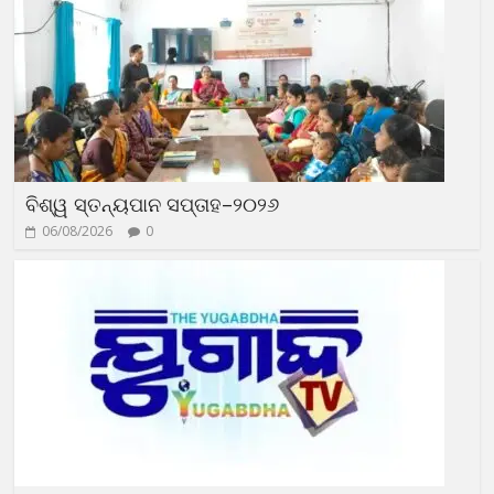
ବିଶ୍ୱ ସ୍ତନ୍ୟପାନ ସପ୍ତାହ–୨୦୨୬
06/08/2026
0