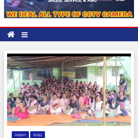
ଗଞ୍ଜାମ
ରାଜ୍ୟ