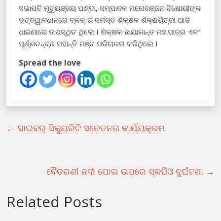
ସଭାପତି ମୃତ୍ୟୁଞ୍ଜୟ ପଣ୍ଡା, ସମ୍ପାଦକ ମନୋରଞ୍ଜନ ବିଷୋୟୀଙ୍କ
ତତ୍ତ୍ୱାବଧାନରେ ବ୍ଳକ୍ ର ସମସ୍ତ ଶିକ୍ଷକ ଶିକ୍ଷୟିତ୍ରୀ ଆଜି
ଧାରଣାରେ ଉପସ୍ଥିତ ଥିଲେ I ଶିକ୍ଷକ ଛାୟାକାନ୍ତ ମହାପାତ୍ର ଏବଂ
ପୂର୍ଣ୍ଣଚନ୍ଦ୍ର ମହାନ୍ତି ମଞ୍ଚ ପରିଚାଳନା କରିଥିଲେ I
Spread the love
←
ସାଇବର୍ ସିକ୍ୟୁରିଟି ସଚେତନତା କାର୍ଯ୍ୟକ୍ରମ
ବୈତରଣୀ ନଦୀ ପୋଲ ଉପରେ ସ୍କର୍ପିଓ ଦୁର୍ଘଟଣା
→
Related Posts