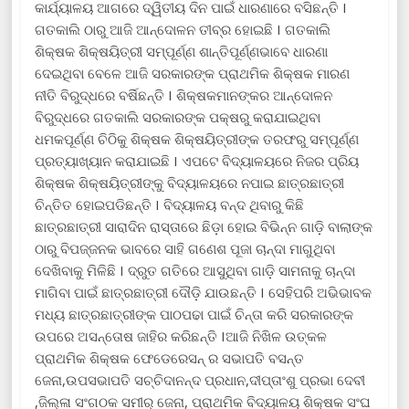
କାର୍ଯ୍ୟାଳୟ ଆଗରେ ଦ୍ୱିତୀୟ ଦିନ ପାଇଁ ଧାରଣାରେ ବସିଛନ୍ତି I
ଗତକାଲି ଠାରୁ ଆଜି ଆନ୍ଦୋଳନ ତୀବ୍ର ହୋଇଛି I ଗତକାଲି
ଶିକ୍ଷକ ଶିକ୍ଷୟିତ୍ରୀ ସମ୍ପୂର୍ଣ୍ଣ ଶାନ୍ତିପୂର୍ଣ୍ଣଭାବେ ଧାରଣା
ଦେଇଥିବା ବେଳେ ଆଜି ସରକାରଙ୍କ ପ୍ରାଥମିକ ଶିକ୍ଷକ ମାରଣ
ନୀତି ବିରୁଦ୍ଧରେ ବର୍ଷିଛନ୍ତି I ଶିକ୍ଷକମାନଙ୍କର ଆନ୍ଦୋଳନ
ବିରୁଦ୍ଧରେ ଗତକାଲି ସରକାରଙ୍କ ପକ୍ଷରୁ କରାଯାଇଥିବା
ଧମକପୂର୍ଣ୍ଣ ଚିଠିକୁ ଶିକ୍ଷକ ଶିକ୍ଷୟିତ୍ରୀଙ୍କ ତରଫରୁ ସମ୍ପୂର୍ଣ୍ଣ
ପ୍ରତ୍ୟାଖ୍ୟାନ କରାଯାଇଛି I ଏପଟେ ବିଦ୍ୟାଳୟରେ ନିଜର ପ୍ରିୟ
ଶିକ୍ଷକ ଶିକ୍ଷୟିତ୍ରୀଙ୍କୁ ବିଦ୍ୟାଳୟରେ ନପାଇ ଛାତ୍ରଛାତ୍ରୀ
ଚିନ୍ତିତ ହୋଇପଡିଛନ୍ତି I ବିଦ୍ୟାଳୟ ବନ୍ଦ ଥିବାରୁ କିଛି
ଛାତ୍ରଛାତ୍ରୀ ସାରାଦିନ ରାସ୍ତାରେ ଛିଡ଼ା ହୋଇ ବିଭିନ୍ନ ଗାଡ଼ି ବାଲାଙ୍କ
ଠାରୁ ବିପଜ୍ଜନକ ଭାବରେ ସାହି ଗଣେଶ ପୂଜା ଚାନ୍ଦା ମାଗୁଥିବା
ଦେଖିବାକୁ ମିଳିଛି I ଦ୍ରୁତ ଗତିରେ ଆସୁଥିବା ଗାଡ଼ି ସାମନାକୁ ଚାନ୍ଦା
ମାଗିବା ପାଇଁ ଛାତ୍ରଛାତ୍ରୀ ଦୌଡ଼ି ଯାଉଛନ୍ତି I ସେହିପରି ଅଭିଭାବକ
ମଧ୍ୟ ଛାତ୍ରଛାତ୍ରୀଙ୍କ ପାଠପଢା ପାଇଁ ଚିନ୍ତା କରି ସରକାରଙ୍କ
ଉପରେ ଅସନ୍ତୋଷ ଜାହିର କରିଛନ୍ତି Iଆଜି ନିଖିଳ ଉତ୍କଳ
ପ୍ରାଥମିକ ଶିକ୍ଷକ ଫେଡେରେସନ୍ ର ସଭାପତି ବସନ୍ତ
ଜେନା,ଉପସଭାପତି ସଚ୍ଚିଦାନନ୍ଦ ପ୍ରଧାନ,ଦୀପ୍ତାଂଶୁ ପ୍ରଭା ଦେବୀ
,ଜିଲ୍ଳା ସଂଗଠକ ସମୀର୍ ଜେନା, ପ୍ରାଥମିକ ବିଦ୍ୟାଳୟ ଶିକ୍ଷକ ସଂଘ