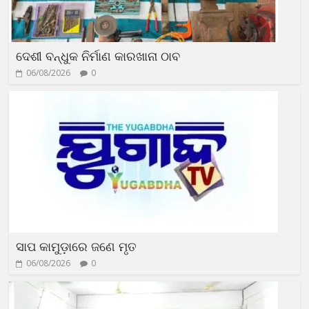
ଦେଶୀ ବନ୍ଧୁକ ନିର୍ମାଣ କାରଖାନା ଠାବ
06/08/2026
0
ସାପ କାମୁଡ଼ାରେ ଜଣେ ମୃତ
06/08/2026
0