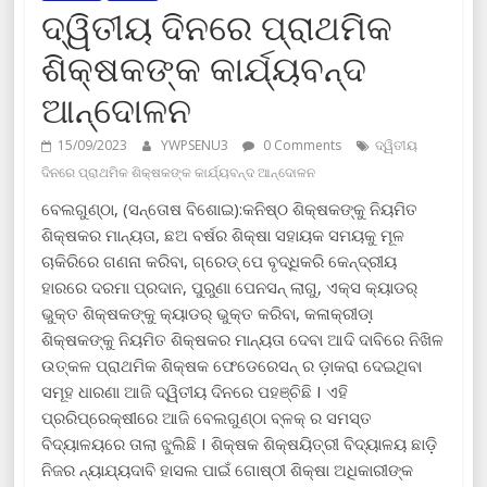
ଦ୍ୱିତୀୟ ଦିନରେ ପ୍ରାଥମିକ
ଶିକ୍ଷକଙ୍କ କାର୍ଯ୍ୟବନ୍ଦ
ଆନ୍ଦୋଳନ
15/09/2023
YWPSENU3
0 Comments
ଦ୍ୱିତୀୟ
ଦିନରେ ପ୍ରାଥମିକ ଶିକ୍ଷକଙ୍କ କାର୍ଯ୍ୟବନ୍ଦ ଆନ୍ଦୋଳନ
ବେଲଗୁଣ୍ଠା, (ସନ୍ତୋଷ ବିଶୋଇ):କନିଷ୍ଠ ଶିକ୍ଷକଙ୍କୁ ନିୟମିତ
ଶିକ୍ଷକର ମାନ୍ୟତା, ଛଅ ବର୍ଷର ଶିକ୍ଷା ସହାୟକ ସମୟକୁ ମୂଳ
ଚାକିରିରେ ଗଣନା କରିବା, ଗ୍ରେଡ୍ ପେ ବୃଦ୍ଧିକରି କେନ୍ଦ୍ରୀୟ
ହାରରେ ଦରମା ପ୍ରଦାନ, ପୁରୁଣା ପେନସନ୍ ଲାଗୁ, ଏକ୍ସ କ୍ୟାଡର୍
ଭୁକ୍ତ ଶିକ୍ଷକଙ୍କୁ କ୍ୟାଡର୍ ଭୁକ୍ତ କରିବା, କଳାକ୍ରୀଡା଼
ଶିକ୍ଷକଙ୍କୁ ନିୟମିତ ଶିକ୍ଷକର ମାନ୍ୟତା ଦେବା ଆଦି ଦାବିରେ ନିଖିଳ
ଉତ୍କଳ ପ୍ରାଥମିକ ଶିକ୍ଷକ ଫେଡେରେସନ୍ ର ଡ଼ାକରା ଦେଇଥିବା
ସମୂହ ଧାରଣା ଆଜି ଦ୍ୱିତୀୟ ଦିନରେ ପହଞ୍ଚିଛି I ଏହି
ପ୍ରରିପ୍ରେକ୍ଷୀରେ ଆଜି ବେଲଗୁଣ୍ଠା ବ୍ଳକ୍ ର ସମସ୍ତ
ବିଦ୍ୟାଳୟରେ ତାଲା ଝୁଲିଛି I ଶିକ୍ଷକ ଶିକ୍ଷୟିତ୍ରୀ ବିଦ୍ୟାଳୟ ଛାଡ଼ି
ନିଜର ନ୍ୟାଯ୍ୟଦାବି ହାସଲ ପାଇଁ ଗୋଷ୍ଠୀ ଶିକ୍ଷା ଅଧିକାରୀଙ୍କ