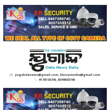
Skip
to
content
yugabdanews@gmail.com, kborpmedia@gmail.com
9178158740, 8599858740