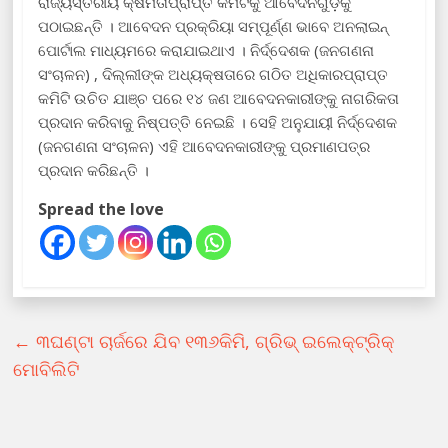
ରାଜ୍ୟସ୍ତରୀୟ କ୍ଷମତାପ୍ରାପ୍ତ କମିଟିକୁ ଆବେଦନଗୁଡ଼ିକୁ
ପଠାଇଛନ୍ତି । ଆବେଦନ ପ୍ରକ୍ରିୟା ସମ୍ପୂର୍ଣ୍ଣ ଭାବେ ଅନଲାଇନ୍
ପୋର୍ଟାଲ ମାଧ୍ୟମରେ କରାଯାଇଥାଏ । ନିର୍ଦ୍ଦେଶକ (ଜନଗଣନା
ସଂଚାଳନ) , ଦିଲ୍ଲୀଙ୍କ ଅଧ୍ୟକ୍ଷତାରେ ଗଠିତ ଅଧିକାରପ୍ରାପ୍ତ
କମିଟି ଉଚିତ ଯାଞ୍ଚ ପରେ ୧୪ ଜଣ ଆବେଦନକାରୀଙ୍କୁ ନାଗରିକତା
ପ୍ରଦାନ କରିବାକୁ ନିଷ୍ପତ୍ତି ନେଇଛି । ସେହି ଅନୁଯାୟୀ ନିର୍ଦ୍ଦେଶକ
(ଜନଗଣନା ସଂଚାଳନ) ଏହି ଆବେଦନକାରୀଙ୍କୁ ପ୍ରମାଣପତ୍ର
ପ୍ରଦାନ କରିଛନ୍ତି ।
Spread the love
←
୩ଘଣ୍ଟା ଚାର୍ଜରେ ଯିବ ୧୩୬କିମି, ଗ୍ରିଭ୍ ଇଲେକ୍ଟ୍ରିକ୍
ମୋବିଲିଟି