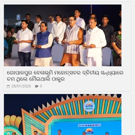
ଗୋପାଳପୁର ବେଳାଭୂମି ମହୋତ୍ସବର ଦ୍ବିତୀୟ ସନ୍ଧ୍ୟାରେ
ଚମ ଥିଲେ ମୈଇଥାଲି ଠାକୁର
28/01/2026
0