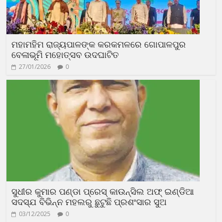
ମହାମହିମ ରାଜ୍ୟପାଳଙ୍କ କରକମଳରେ ଗୋପାଳପୁର
ବେଳାଭୂମି ମହୋତ୍ସବ ଉଦଘାଟିତ
27/01/2026
0
ସୁଧୀର କୁମାର ପଣ୍ଡା ପ୍ରେସ୍ କାଉନ୍ସିଲ ଅଫ୍ ଇଣ୍ଡିଆ
ସଦସ୍ଯ ବିଭିନ୍ନ ମହଲରୁ ଛୁଟୁଛି ପ୍ରଶଂସାର ସୁଅ
03/12/2025
0