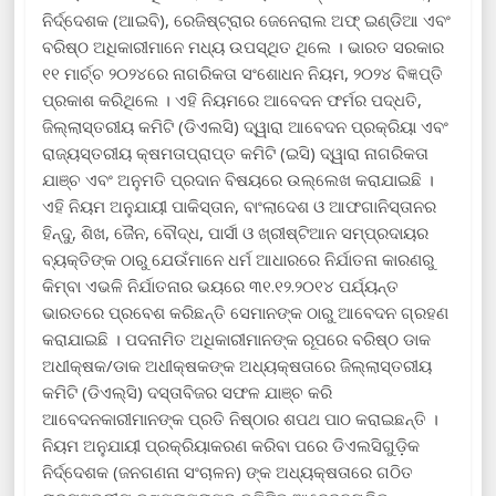
ନିର୍ଦ୍ଦେଶକ (ଆଇବି), ରେଜିଷ୍ଟ୍ରାର ଜେନେରାଲ ଅଫ୍ ଇଣ୍ଡିଆ ଏବଂ
ବରିଷ୍ଠ ଅଧିକାରୀମାନେ ମଧ୍ୟ ଉପସ୍ଥିତ ଥିଲେ । ଭାରତ ସରକାର
୧୧ ମାର୍ଚ୍ଚ ୨୦୨୪ରେ ନାଗରିକତା ସଂଶୋଧନ ନିୟମ, ୨୦୨୪ ବିଜ୍ଞପ୍ତି
ପ୍ରକାଶ କରିଥିଲେ । ଏହି ନିୟମରେ ଆବେଦନ ଫର୍ମର ପଦ୍ଧତି,
ଜିଲ୍ଲାସ୍ତରୀୟ କମିଟି (ଡିଏଲସି) ଦ୍ୱାରା ଆବେଦନ ପ୍ରକ୍ରିୟା ଏବଂ
ରାଜ୍ୟସ୍ତରୀୟ କ୍ଷମତାପ୍ରାପ୍ତ କମିଟି (ଇସି) ଦ୍ୱାରା ନାଗରିକତା
ଯାଞ୍ଚ ଏବଂ ଅନୁମତି ପ୍ରଦାନ ବିଷୟରେ ଉଲ୍ଲେଖ କରାଯାଇଛି ।
ଏହି ନିୟମ ଅନୁଯାୟୀ ପାକିସ୍ତାନ, ବାଂଲାଦେଶ ଓ ଆଫଗାନିସ୍ତାନର
ହିନ୍ଦୁ, ଶିଖ, ଜୈନ, ବୌଦ୍ଧ, ପାର୍ସୀ ଓ ଖ୍ରୀଷ୍ଟିଆନ ସମ୍ପ୍ରଦାୟର
ବ୍ୟକ୍ତିଙ୍କ ଠାରୁ ଯେଉଁମାନେ ଧର୍ମ ଆଧାରରେ ନିର୍ଯାତନା କାରଣରୁ
କିମ୍ବା ଏଭଳି ନିର୍ଯାତନାର ଭୟରେ ୩୧.୧୨.୨୦୧୪ ପର୍ଯ୍ୟନ୍ତ
ଭାରତରେ ପ୍ରବେଶ କରିଛନ୍ତି ସେମାନଙ୍କ ଠାରୁ ଆବେଦନ ଗ୍ରହଣ
କରାଯାଇଛି । ପଦନାମିତ ଅଧିକାରୀମାନଙ୍କ ରୂପରେ ବରିଷ୍ଠ ଡାକ
ଅଧୀକ୍ଷକ/ଡାକ ଅଧୀକ୍ଷକଙ୍କ ଅଧ୍ୟକ୍ଷତାରେ ଜିଲ୍ଲାସ୍ତରୀୟ
କମିଟି (ଡିଏଲ୍ସି) ଦସ୍ତାବିଜର ସଫଳ ଯାଞ୍ଚ କରି
ଆବେଦନକାରୀମାନଙ୍କ ପ୍ରତି ନିଷ୍ଠାର ଶପଥ ପାଠ କରାଇଛନ୍ତି ।
ନିୟମ ଅନୁଯାୟୀ ପ୍ରକ୍ରିୟାକରଣ କରିବା ପରେ ଡିଏଲସିଗୁଡ଼ିକ
ନିର୍ଦ୍ଦେଶକ (ଜନଗଣନା ସଂଚାଳନ) ଙ୍କ ଅଧ୍ୟକ୍ଷତାରେ ଗଠିତ