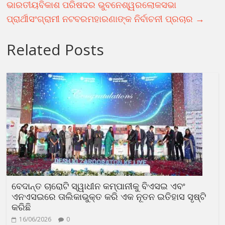
ଭାରତୀୟବିକାଶ ପରିଷଦର ଭୁବନେଶ୍ୱରଲୋକସଭା
ପ୍ରାର୍ଥୀସଂଗ୍ରାମୀ ନଟବରମହାରଣାଙ୍କ ନିର୍ବାଚନୀ ପ୍ରଚାର
→
Related Posts
ବେଦାନ୍ତ ଚାରୋଟି ସ୍ୱାଧୀନ କମ୍ପାନୀକୁ ବିଏସଇ ଏବଂ
ଏନଏସଇରେ ତାଲିକାଭୁକ୍ତ କରି ଏକ ନୂତନ ଇତିହାସ ସୃଷ୍ଟି
କରିଛି
16/06/2026
0