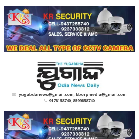
Skip
to
content
yugabdanews@gmail.com, kborpmedia@gmail.com
9178158740, 8599858740