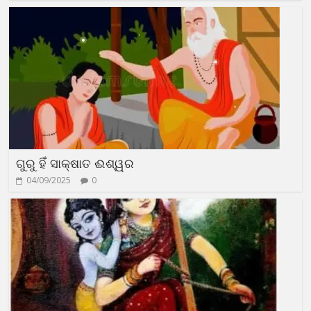
ଗୁରୁ ହିଁ ସାକ୍ଷାତ ଈଶ୍ୱର
04/09/2025
0