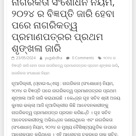
ନାଗରିକତା ସଂଶୋଧନ ନିୟମ,
୨୦୨୪ ର ବିଜ୍ଞପ୍ତି ଜାରି ହେବା
ପରେ ନାଗରିକତ୍ୱ
ପ୍ରମାଣପତ୍ରର ପ୍ରଥମ
ଶୃଙ୍ଖଳା ଜାରି
23/05/2024
yugabdha
0 Comments
୨୦୨୪ ର
,
ବିଜ୍ଞପ୍ତି ଜାରି ହେବା ପରେ ନାଗରିକତ୍ୱ ପ୍ରମାଣପତ୍ରର ପ୍ରଥମ ଶୃଙ୍ଖଳା ଜାରି
ନାଗରିକତା ସଂଶୋଧନ ନିୟମ
ନୂଆଦିଲ୍ଲୀ, (ଓ୍ବାଇଏନ୍ଏସ୍) : ନାଗରିକତା (ସଂଶୋଧନ) ନିୟମ,
୨୦୨୪ ର ବିଜ୍ଞପ୍ତି ପରେ ନାଗରିକତ୍ୱ ପ୍ରମାଣପତ୍ରର ପ୍ରଥମ
ଶୃଙ୍ଖଳା ଆଜି ଜାରି କରାଯାଇଛି । କେନ୍ଦ୍ର ଗୃହ ସଚିବ ଶ୍ରୀ ଅଜୟ
କୁମାର ଭଲ୍ଲା ଆଜି ନୂଆଦିଲ୍ଲୀର କିଛି ଆବେଦନକାରୀଙ୍କୁ
ନାଗରିକତ୍ୱ ପ୍ରମାଣପତ୍ର ପ୍ରଦାନ କରିଛନ୍ତି । ଗୃହ ସଚିବ
ଆବେଦନକାରୀଙ୍କୁ ଅଭିନନ୍ଦନ ଜଣାଇଥିଲେ ଏବଂ ନାଗରିକତା
(ସଂଶୋଧନ) ନିୟମ, ୨୦୨୪ ର ମୁଖ୍ୟ ବୈଶିଷ୍ଟ୍ୟଗୁଡିକ ଉପରେ
ଆଲୋକପାତ କରିଥିଲେ । ଏହି ଆଲୋଚନା ଚକ୍ରରେ ଡାକ ସଚିବ,