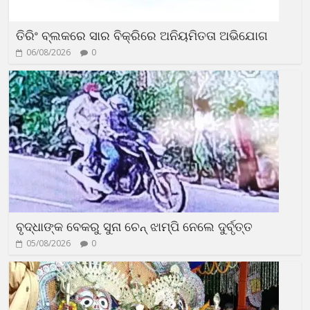
ତିରିଂ ବ୍ଲକରେ ସାର ବିକ୍ରିରେ ଅନିୟମିତତା ଅଭିଯୋଗ
06/08/2026
0
ବୃଦ୍ଧାଙ୍କ ବେକରୁ ସୁନା ଚେନ୍ ଝାମ୍ପି ନେଲେ ଦୁର୍ବୃତ୍ତ
05/08/2026
0