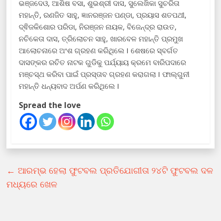
ଭଞ୍ଜଦେଓ, ଆଶିଷ ବସା, ଶୁଭଶ୍ରୀ ଦାସ, ସୁଲେଖିକା ସୁଚରିତା
ମହାନ୍ତି, ରଣଜିତ ସାହୁ, ଜ୍ଞାନରଞ୍ଜନ ପଣ୍ଡା, ପ୍ରୟାସ ଶତପଥୀ,
ଦ୍ଵିଜକିଶୋର ପରିଡା, ନିରଞ୍ଜନ ନାୟକ, ବିଜେନ୍ଦ୍ର ରାଉତ,
ନଚିକେତା ଦାସ, ତ୍ରିଲୋଚନ ସାହୁ, ଖାରବେଳ ମହାନ୍ତି ପ୍ରମୁଖ
ଆଲୋଚନାରେ ଅଂଶ ଗ୍ରହଣ କରିଥିଲେ I ଶେଷରେ ସ୍ବର୍ଗତ
ଦାସଙ୍କର ରଚିତ ନାଟକ ଗୁଡିକୁ ପର୍ଯ୍ୟାୟ କ୍ରମେ ବାରିପଦାରେ
ମଞ୍ଚସ୍ଥ କରିବା ପାଇଁ ପ୍ରସ୍ତାବ ଗ୍ରହଣ କରାଗଲା I ଫାଲ୍ଗୁନୀ
ମହାନ୍ତି ଧନ୍ୟବାଦ ଅର୍ପଣ କରିଥିଲେ I
Spread the love
←
ଆରମ୍ଭ ହେଲା ଫୁଟବଲ ପ୍ରତିଯୋଗୀତା ୨୪ଟି ଫୁଟବଲ ଦଳ
ମଧ୍ୟରେ ଖେଳ