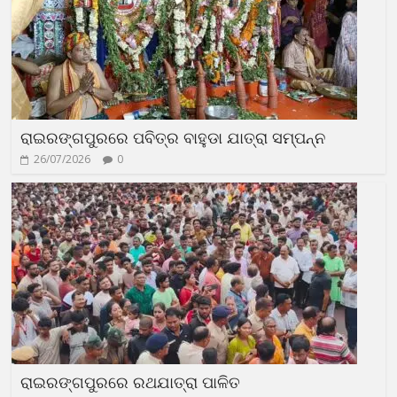
ରାଇରଙ୍ଗପୁରରେ ପବିତ୍ର ବାହୁଡା ଯାତ୍ରା ସମ୍ପନ୍ନ
26/07/2026
0
ରାଇରଙ୍ଗପୁରରେ ରଥଯାତ୍ରା ପାଳିତ