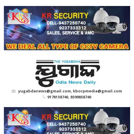
Skip
to
content
yugabdanews@gmail.com, kborpmedia@gmail.com
9178158740, 8599858740