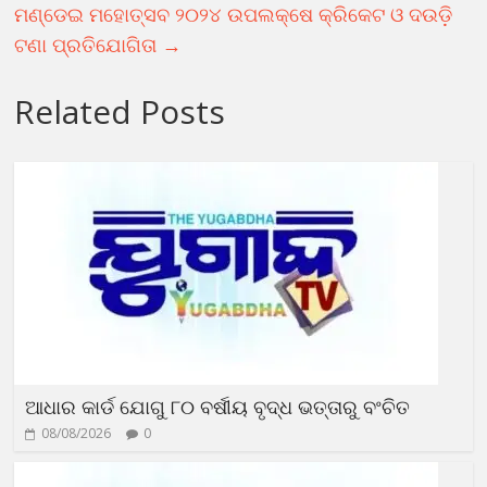
ମଣ୍ଡେଇ ମହୋତ୍ସବ ୨୦୨୪ ଉପଲକ୍ଷେ କ୍ରିକେଟ ଓ ଦଉଡ଼ି
ଟଣା ପ୍ରତିଯୋଗିତା
→
Related Posts
ଆଧାର କାର୍ଡ ଯୋଗୁ ୮୦ ବର୍ଷୀୟ ବୃଦ୍ଧ ଭତ୍ତାରୁ ବଂଚିତ
08/08/2026
0