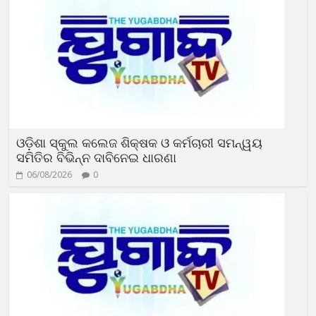
ଓଡ଼ିଶା ସ୍କୁଲ କଲେଜ ଶିକ୍ଷକ ଓ କର୍ମଚାରୀ ସମନ୍ୱୟ
ସମିତିର ବିଭିନ୍ନ ଦାବିନେଇ ଧାରଣା
06/08/2026
0