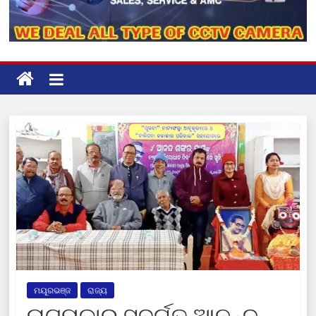
ମୟୂରଭଞ୍ଜ
ରାଜ୍ୟ
ନାଟ୍ୟକାର ସ୍ବର୍ଗତ ଆନନ୍ଦ