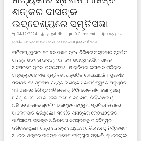
ଶଙ୍କର ଦାସଙ୍କ
ଉଦ୍ଦେଶ୍ୟରେ ସ୍ମୃତିସଭା
04/12/2024
yugabdha
0 Comments
ନାଟ୍ୟକାର
ସ୍ବର୍ଗତ ଆନନ୍ଦ ଶଙ୍କର ଦାସଙ୍କ ଉଦ୍ଦେଶ୍ୟରେ ସ୍ମୃତିସଭା
ବାରିପଦା,(ମୁରାରୀ ମୋହନ ମହାପାତ୍ର): ବିଶିଷ୍ଟ ନାଟ୍ୟକାର ସ୍ବର୍ଗତ
ଆନନ୍ଦ ଶଙ୍କର ଦାସଙ୍କ ୧୭ ତମ ଶ୍ରାଦ୍ଧ ବାର୍ଷିକୀ ପାଳନ
ଅବସରରେ ପୁରବୀ ନାଟ୍ୟସଂସ୍ଥା ଓ଼ ବାରିପଦା କଳାକାର ପରିବାର
ଆନୁକୂଲ୍ୟରେ ଏକ ସ୍ମୃତିସଭା ଅନୁଷ୍ଠିତ ହୋଇଯାଇଛି I ପୁରବୀର
ସଭାପତି ଡଃ ପ୍ରକାଶ ଚନ୍ଦ୍ର ଦାଶଙ୍କ ସଭାପତିତ୍ୱରେ ଅନୁଷ୍ଠିତ
ଏହି ସଭାରେ ବିଶିଷ୍ଟ ଅଭିନେତା ଓ଼ ନିର୍ଦ୍ଦେଶକ ଧୀର ବସା ମୁଖ୍ୟ
ଅତିଥି ଭାବେ ଯୋଗ ଦେଇ ଜଣେ ନାଟ୍ୟକାର, ନିର୍ଦ୍ଦେଶକ ଓ଼
ଅଭିନେତା ଭାବେ ସ୍ବର୍ଗତ ଦାସଙ୍କର ବହୁମୁଖୀ ପ୍ରତିଭା ଉପରେ
ଆଲୋକପାତ କରିଥିଲେ I ସ୍ବର୍ଗତ ଦାସଙ୍କର ଜ୍ୟେଷ୍ଠପୁତ୍ର
ପାର୍ଥସାରଥୀ ଦାସଙ୍କ ଅଭିଭାଷଣ ସମସ୍ତଙ୍କୁ ଭାବବିହ୍ୱଳ
କରିଦେଇଥିଲା I ଅନ୍ୟ ମାନଙ୍କ ମଧ୍ୟରେ ଅଭିନେତା ଓ଼ ନିର୍ଦ୍ଦେଶକ
ଅନ୍ନଦା ଶଙ୍କର ଦାଶଙ୍କ ସମେତ ଫାଲ୍ଗୁନୀ ମହାନ୍ତି, କୁନ୍ଦନଲାଲ