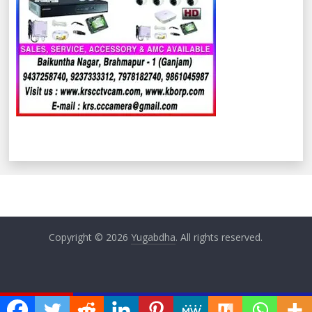
Copyright © 2026
Yugabdha
. All rights reserved.
ଏବେ ଏବେ
୨୦୨୬) ଆପଣଙ୍କ ଦିନଟି କିପରି କଟିବ ଜାଣନ୍ତୁ ଆଜିର ରାଶିଫଳରୁ…
ନୃ