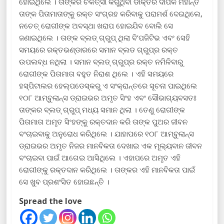
ହୋଇଥିଲେ । ତାଙ୍କର ଚିକିତ୍ସା କରୁଥିବା ଡାକ୍ତର ଦୀପକ ମହାନ୍ତି
ତାଙ୍କ ପିତାମାତାଙ୍କୁ ରକ୍ତ ସଂଗ୍ରହ କରିବାକୁ ପରାମର୍ଶ ଦେଇଥିଲେ,
ନଚେତ୍ ରୋଗୀଙ୍କ ଅବସ୍ଥା ଖରାପ ହୋଇଯିବ ବୋଲି ସେ
ଜଣାଇଥିଲେ । ତାଙ୍କ ବ୍ଲଡ୍ ଗ୍ରୁପ୍ ଥିଲା ବି’ପଜିଟିଭ ଏବଂ ସେହି
ସମୟରେ ରକ୍ତଭଣ୍ଡାରରେ ସମାନ ବ୍ଲଡ ଗ୍ରୁପ୍‌ର ରକ୍ତ
ଉପଲବ୍ଧ ନଥିଲା । ସମାନ ବ୍ଲଡ୍ ଗ୍ରୁପ୍‌ର ରକ୍ତ ନମିଳିବାରୁ
ରୋଗୀଙ୍କ ପିତାମାତା ବହୁତ ନିରାଶ ଥିଲେ । ଏହି ସମୟରେ
ହସ୍ପିଟାଲର ହେଲ୍ପଡେସ୍କରୁ ଏ ସଂକ୍ରାନ୍ତରେ ସୂଚନା ପାଇଥିଲେ
୧୦୮ ଆମ୍ବୁଲାନ୍ସ ଡ୍ରାଇଭର ଅମୃତ ସିଂହ ଏବଂ ସୌଭାଗ୍ୟବସତଃ
ତାଙ୍କର ବ୍ଲଡ୍ ଗ୍ରୁପ୍ ମଧ୍ୟ ସମାନ ଥିଲା । ତେଣୁ ରୋଗୀଙ୍କ
ପିତାମାତା ଅମୃତ ସିଂହଙ୍କୁ ରକ୍ତଦାନ କରି ତାଙ୍କ ପୁଅର ଜୀବନ
ବଂଚାଇବାକୁ ଅନୁରୋଧ କରିଥିଲେ । ଯାହାପରେ ୧୦୮ ଆମ୍ବୁଲାନ୍ସ
ଡ୍ରାଇଭର ଅମୃତ ନିଜର ମାନବିକତା ଦେଖାଇ ଏକ ମୂଲ୍ୟବାନ ଜୀବନ
ବଂଚାଇବା ପାଇଁ ଆଗେଇ ଆସିଥିଲେ । ଏହାପରେ ଅମୃତ ଏହି
ରୋଗୀଙ୍କୁ ରକ୍ତଦାନ କରିଥିଲେ । ତାଙ୍କର ଏହି ମାନବିକତା ପାଇଁ
ସେ ଖୁବ ପ୍ରଶଂସିତ ହୋଇଛନ୍ତି ।
Spread the love