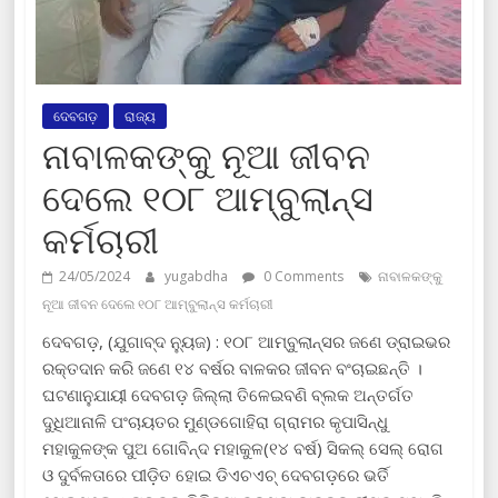
ଦେବଗଡ଼
ରାଜ୍ୟ
ନାବାଳକଙ୍କୁ ନୂଆ ଜୀବନ
ଦେଲେ ୧୦୮ ଆମ୍ବୁଲାନ୍ସ
କର୍ମଚାରୀ
24/05/2024
yugabdha
0 Comments
ନାବାଳକଙ୍କୁ
ନୂଆ ଜୀବନ ଦେଲେ ୧୦୮ ଆମ୍ବୁଲାନ୍ସ କର୍ମଚାରୀ
ଦେବଗଡ଼, (ଯୁଗାବ୍ଦ ନ୍ୟୁଜ) : ୧୦୮ ଆମ୍ବୁଲାନ୍ସର ଜଣେ ଡ୍ରାଇଭର
ରକ୍ତଦାନ କରି ଜଣେ ୧୪ ବର୍ଷର ବାଳକର ଜୀବନ ବଂଚାଇଛନ୍ତି ।
ଘଟଣାନୁଯାୟୀ ଦେବଗଡ଼ ଜିଲ୍ଲା ତିଳେଇବଣି ବ୍ଲକ ଅନ୍ତର୍ଗତ
ଦୁଧିଆନାଳି ପଂଚାୟତର ମୁଣ୍ଡଗୋହିରା ଗ୍ରାମର କୃପାସିନ୍ଧୁ
ମହାକୁଳଙ୍କ ପୁଅ ଗୋବିନ୍ଦ ମହାକୁଳ(୧୪ ବର୍ଷ) ସିକଲ୍ ସେଲ୍ ରୋଗ
ଓ ଦୁର୍ବଳତାରେ ପୀଡ଼ିତ ହୋଇ ଡିଏଚଏଚ୍ ଦେବଗଡ଼ରେ ଭର୍ତି