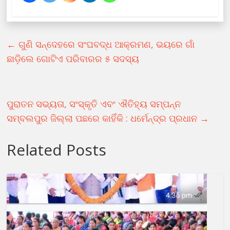
←
ଗୁଣି ସନ୍ଦେହରେ ସଂଘବଦ୍ଧ ଆକ୍ରମଣ, ଭୟରେ ଗାଁ
ଛାଡ଼ିଲେ ଗୋଟିଏ ପରିବାରର ୫ ସଦସ୍ୟ
ପୁରାତନ ସଭ୍ୟତା, ସଂସ୍କୃତି ଏବଂ ଐତିହ୍ୟ ସମ୍ପନ୍ନ
ସମ୍ବଲପୁର ଜିଲ୍ଲା ପଛରେ କାହିଁକି : ଧର୍ମେନ୍ଦ୍ର ପ୍ରଧାନ
→
Related Posts