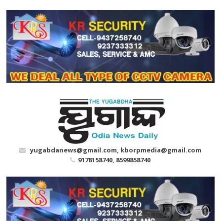
Skip
to
content
yugabdanews@gmail.com, kborpmedia@gmail.com
9178158740, 8599858740