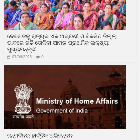
ଦେବଗଡକୁ ରାଜ୍ୟର ଏକ ଅଗ୍ରଣୀ ଓ ବିକଶିତ ଜିଲ୍ଲା
ଭାବରେ ଗଢି ତୋଳିବା ଆମର ପ୍ରାଥମିକ ଲକ୍ଷ୍ୟ:
ମୁଖ୍ୟମନ୍ତ୍ରୀ
03/06/2025
0
ଜନ୍ମଦିନର ହାର୍ଦ୍ଦିକ ଅଭିନନ୍ଦନ