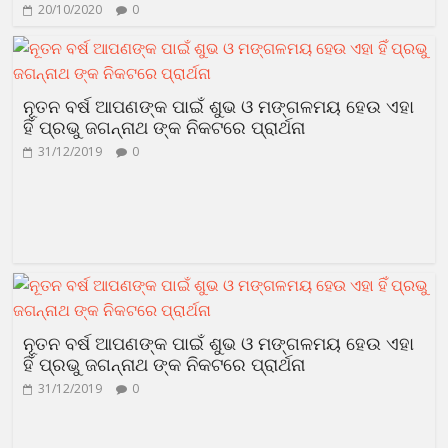
20/10/2020
0
ନୂତନ ବର୍ଷ ଆପଣଙ୍କ ପାଇଁ ଶୁଭ ଓ ମଙ୍ଗଳମୟ ହେଉ ଏହା
ହିଁ ପ୍ରଭୁ ଜଗନ୍ନାଥ ଙ୍କ ନିକଟରେ ପ୍ରାର୍ଥନା
31/12/2019
0
ନୂତନ ବର୍ଷ ଆପଣଙ୍କ ପାଇଁ ଶୁଭ ଓ ମଙ୍ଗଳମୟ ହେଉ ଏହା
ହିଁ ପ୍ରଭୁ ଜଗନ୍ନାଥ ଙ୍କ ନିକଟରେ ପ୍ରାର୍ଥନା
31/12/2019
0