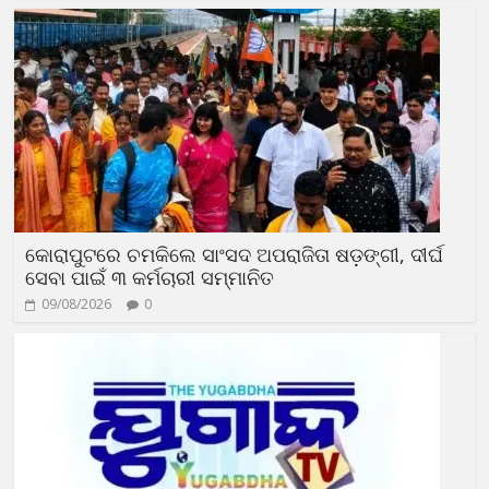
କୋରାପୁଟରେ ଚମକିଲେ ସାଂସଦ ଅପରାଜିତା ଷଡ଼ଙ୍ଗୀ, ଦୀର୍ଘ
ସେବା ପାଇଁ ୩ କର୍ମଚାରୀ ସମ୍ମାନିତ
09/08/2026
0