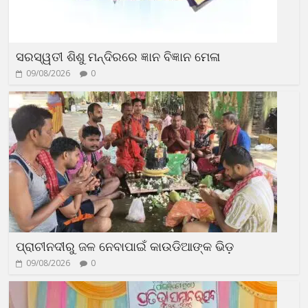
ସରସ୍ୱତୀ ଶିଶୁ ମନ୍ଦିରରେ ଜ୍ଞାନ ବିଜ୍ଞାନ ମେଳା
09/08/2026
0
ପ୍ରାଚୀନଦୀରୁ ଜଳ ନେବାପାଇଁ କାଉଡିଆଙ୍କ ଭିଡ଼
09/08/2026
0