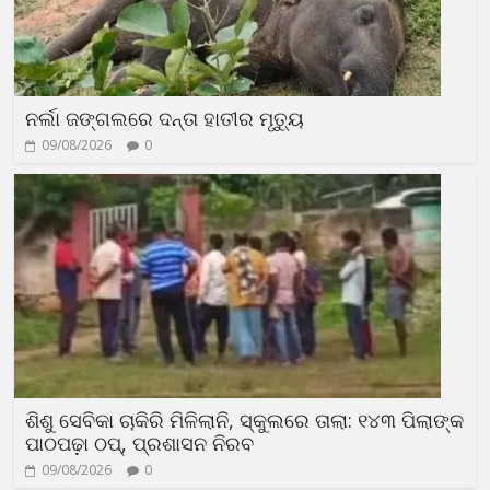
ନର୍ଲା ଜଙ୍ଗଲରେ ଦନ୍ତା ହାତୀର ମୃତ୍ୟୁ
09/08/2026
0
ଶିଶୁ ସେବିକା ଚାକିରି ମିଳିଲାନି, ସ୍କୁଲରେ ତାଲା: ୧୪୩ ପିଲାଙ୍କ
ପାଠପଢ଼ା ଠପ୍, ପ୍ରଶାସନ ନିରବ
09/08/2026
0