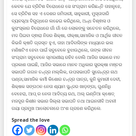
କେବଳ ଯେ ବ୍ରିଟିଶ ବିରୋଧରେ ସେ ସଂଗ୍ରାମ କରିଛନ୍ତି ତାହାନୁହେ,
ସେ ବ୍ରିଟିଶ ସହ ଏ ଦେଶର ଜମିଦାରୀ, ସାହୁକାରୀ, ମୁସ୍ତାଦାରି
ବ୍ୟବସ୍ଥା ବିରୁଦ୍ଧରେ ଲଢେଇ କରିଥିଲେ, ଅନ୍ଧ ବିଶ୍ଵାସ ଓ
କୁସଂସ୍କାର ବିରୋଧରେ ଗାଁ ଗାଁ ରେ ଲୋକଙ୍କୁ ସଚେତନ କରିଥିଲେ,
ମଦ ପିଇବା ଦ୍ଵାରା ନିଜର ଶିକ୍ଷା, ଦୀକ୍ଷା,ସାମାଜିକ ଓ ଆର୍ଥିକ ଜୀବନ
କିଭଳି କ୍ଷତି ଗ୍ରସ୍ତ ହୁଏ, ତାହା ଆଦିବାସିଙ୍କ ମଧ୍ୟରେ ଭଲ
ମଣିଷଟିଏ ହେବା ପାଇଁ ସବୁବେଳେ ବୁଝାଉଥିଲେ, ତାଙ୍କ ଜୀବନ
ସଂଗ୍ରାମ ସବୁବେଳେ ସ୍ମରଣୀୟ ରହିବ ବୋଲି ଆଜିର ସଭାରେ ମତ
ପ୍ରକାଶ ପାଇଛି, ଆଜିର ସଭାରେ ମାନବ ଅଧିକାର ସୁରକ୍ଷା ମଞ୍ଚର
ସଭାପତି ଗଗନ ଚନ୍ଦ୍ର ମଲ୍ଲିକ, ଉପସଭାପତି ସୁରେନ୍ଦ୍ର ନାଥ
ପଣ୍ଡା,ସାମାଜିକ କର୍ମୀ କିଶୋର ଚନ୍ଦ୍ର ପାତ୍ର, କୁନି କୁମାରୀ ଦେବୀ,
ଶିକ୍ଷକ ସଙ୍ଗଠନ ନେତା ଶ୍ୟାମ ସୁନ୍ଦର ଖାଡ଼ଙ୍ଗା, ଗୁଣନିଧି
ବେହେରା, ଆପ୍ ର ନେତା ଆଦିତ୍ୟ ରଥ, ଅଲ୍ ଇଣ୍ଡିଆ କ୍ଷେତ୍
ମଜଦୂର କିଶlନ ସଭାର ଜିଲ୍ଲା ସଭାପତି ତଥା ଆଇନଜୀବି ଅବନୀ
ଗୟା ପ୍ରମୁଖ ଆଲୋଚନାରେ ଅଂଶ ଗ୍ରହଣ କରିଥିଲେ.
Spread the love