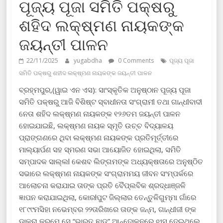
ପୂଜ୍ୟ ପୂଜା ସମିତି ପକ୍ଷରୁ
ଶହିଦ ଲକ୍ଷ୍ମଣ ନାୟକଙ୍କ
ଜୟନ୍ତୀ ପାଳନ
22/11/2025
yugabdha
0 Comments
ପୂଜ୍ୟ ପୂଜା
ସମିତି ପକ୍ଷରୁ ଶହୀଦ ଲକ୍ଷ୍ମଣ ନାୟକଙ୍କ ଜୟନ୍ତୀ ପାଳନ
ବ୍ରହ୍ମପୁର,(ୱାଇ ଏନ ଏସ): ସାଂସ୍କୃତିକ ଅନୁଷ୍ଠାନ ପୂଜ୍ୟ ପୂଜା
ସମିତି ପକ୍ଷରୁ ଆଜି ବିଶିଷ୍ଟ ସ୍ବାଧୀନତା ସଂଗ୍ରାମୀ ତଥା ଗାନ୍ଧୀବାଦୀ
ନେତା ଶହିଦ ଲକ୍ଷ୍ମଣ ନାୟକଙ୍କ ୧୨୬ତମ ଜୟନ୍ତୀ ପାଳନ
ହୋଇଯାଇଛି, ଲକ୍ଷ୍ମଣ ନାୟକ ସ୍ମୃତି ଉଚ୍ଚ ବିଦ୍ୟାଳୟ
ପ୍ରାଙ୍ଗଣରେ ଥିବା ଲକ୍ଷ୍ମଣ ନାୟକଙ୍କ ପ୍ରତିମୂର୍ତ୍ତୀରେ
ମାଲ୍ୟାର୍ପଣ ସହ ସ୍ମରଣ ସଭା ଆୟୋଜିତ ହୋଇଥିଲା, ସମିତି
ସମ୍ପାଦକ ସାଲ୍ଲl କେଶବ ଲିଙ୍ଗମଙ୍କ ଅଧ୍ୟକ୍ଷତାରେ ଅନୁଷ୍ଠିତ
ସଭାରେ ଲକ୍ଷ୍ମଣ ନାୟକଙ୍କ ସଂଗ୍ରାମମୟ ଜୀବନ ସଂମ୍ପର୍କରେ
ଆଲୋଚନା କରାଯାଇ ତାଙ୍କ ପ୍ରତି ବୈପ୍ଲବିକ ଶ୍ରଦ୍ଧାଞ୍ଜଳି
ଜ୍ଞାପନ କରାଯାଇଥିଲା, କୋରlପୁଟ ଜିଲ୍ଲାର ତେନ୍ତୁଳିଗୁମ୍ମା ଗାଁରେ
୧୮୯୯ମସିହା ନଭେମ୍ବର ୨୨ତାରିଖରେ ତାଙ୍କ ଜନ୍ମ, ଗାନ୍ଧୀଜୀ ଙ୍କ
ଡାକରା କ୍ରମେ ସେ “ଭାରତ ଛାଡ଼” ଆନ୍ଦୋଳନରେ ଝାସ ଦେଇଥିଲେ,