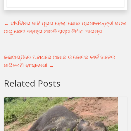
←
ଦୀର୍ଘଦିନର ଦାବି ପୂରଣ ହେଲା: ଢୋଲ ପ୍ରଧାନମନ୍ତ୍ରୀ ସଡକ
ଠାରୁ ଛୋଟୀ ନହଙ୍ଗ ଆରଡି ରାସ୍ତା ନିର୍ମାଣ ଆରମ୍ଭ
କଳାହାଣ୍ଡିରେ ଅବାଧରେ ଆଧାର ଓ ଭୋଟର କାର୍ଡ ହାତେଇ
ସାରିଲେଣି ବାଂଲାଦେଶୀ
→
Related Posts