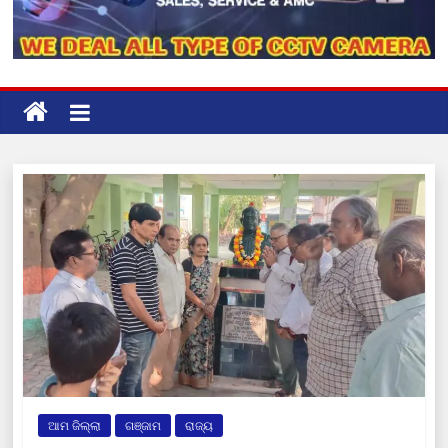
ଆମ ଜିଲ୍ଲା
ଗଞ୍ଜାମ
ରାଜ୍ୟ