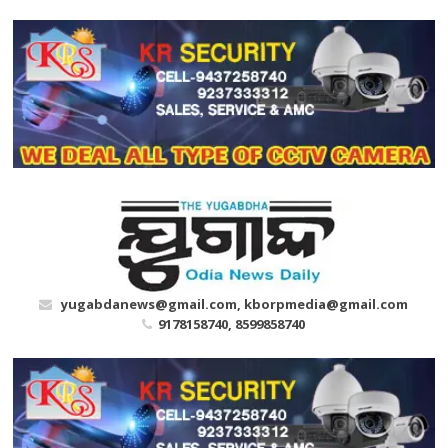
Skip
to
content
yugabdanews@gmail.com, kborpmedia@gmail.com
9178158740, 8599858740