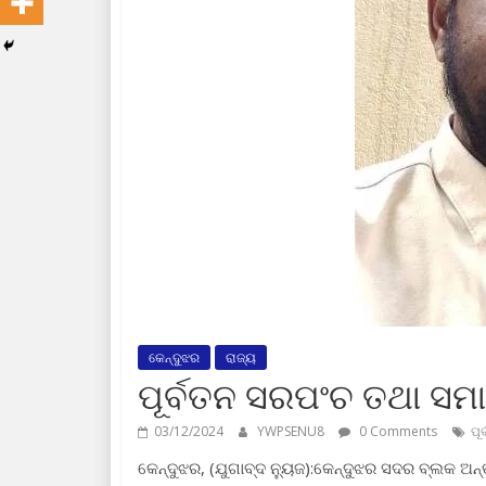
କେନ୍ଦୁଝର
ରାଜ୍ୟ
ପୂର୍ବତନ ସରପଂଚ ତଥା ସ
03/12/2024
YWPSENU8
0 Comments
ପୂ
କେନ୍ଦୁଝର, (ଯୁଗାବ୍ଦ ନ୍ୟୁଜ):କେନ୍ଦୁଝର ସଦର ବ୍ଲକ ଅ