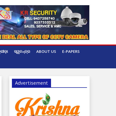
୍ରୀଡ଼ା
ସ୍ୱତନ୍ତ୍ର
ABOUT US
E-PAPERS
Advertisement