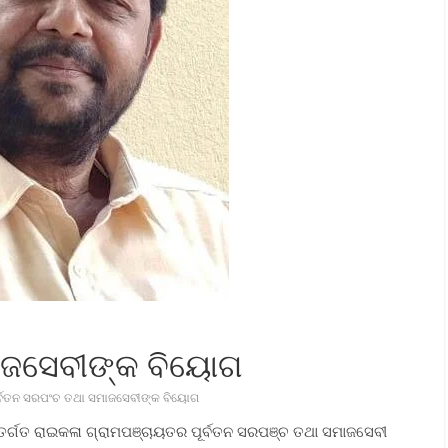
ମାଜସେବୀଙ୍କ ବିୟୋଗ
ର୍ବତନ ସରପଂଚ ତଥା ସମାଜସେବୀଙ୍କ ବିୟୋଗ
ନ୍ତର୍ଗତ ରାଇକଳା ଗ୍ରାମପଞ୍ଚାୟତର ପୂର୍ବତନ ସରପଞ୍ଚ ତଥା ସମାଜସେବୀ