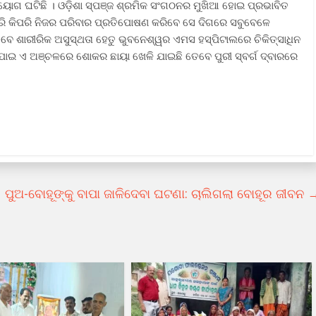
ୟୋଗ ଘଟିଛି । ଓଡ଼ିଶା ସ୍ପଞ୍ଜ ଶ୍ରମିକ ସଂଗଠନର ମୁଖିଆ ହୋଇ ପ୍ରଭାବିତ
ରି କିପରି ନିଜର ପରିବାର ପ୍ରତିପୋଷଣ କରିବେ ସେ ଦିଗରେ ସବୁବେଳେ
 ଶାରୀରିକ ଅସୁସ୍ଥତା ହେତୁ ଭୁବନେଶ୍ୱର ଏମସ ହସ୍ପିଟାଲରେ ଚିକିତ୍ସାଧିନ
ର ପାଇ ଏ ଅଞ୍ଚଳରେ ଶୋକର ଛାୟା ଖେଳି ଯାଇଛି ତେବେ ପୁରୀ ସ୍ବର୍ଗ ଦ୍ବାରରେ
ପୁଅ-ବୋହୂଙ୍କୁ ବାପା ଜାଳିଦେବା ଘଟଣା: ଚାଲିଗଲା ବୋହୂର ଜୀବନ