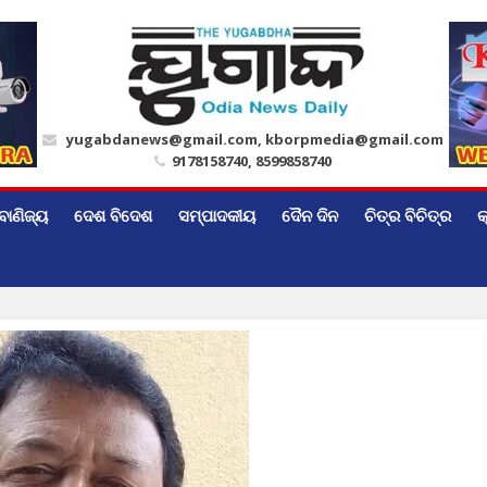
yugabdanews@gmail.com, kborpmedia@gmail.com
9178158740, 8599858740
ବାଣିଜ୍ୟ
ଦେଶ ବିଦେଶ
ସମ୍ପାଦକୀୟ
ଦୈନ ଦିନ
ଚିତ୍ର ବିଚିତ୍ର
କ