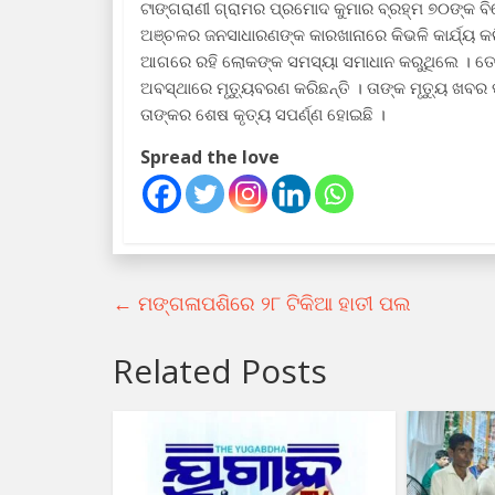
ଟାଙ୍ଗରାଣୀ ଗ୍ରାମର ପ୍ରମୋଦ କୁମାର ବ୍ରହ୍ମ ୭୦ଙ୍କ ବି
ଅଞ୍ଚଳର ଜନସାଧାରଣଙ୍କ କାରଖାନାରେ କିଭଳି କାର୍ଯ୍ୟ କ
ଆଗରେ ରହି ଲୋକଙ୍କ ସମସ୍ୟା ସମାଧାନ କରୁଥିଲେ । ତେବେ
ଅବସ୍ଥାରେ ମୃତ୍ୟୁବରଣ କରିଛନ୍ତି । ତାଙ୍କ ମୃତ୍ୟୁ ଖବ
ତାଙ୍କର ଶେଷ କୃତ୍ୟ ସପର୍ଣ୍ଣ ହୋଇଛି ।
Spread the love
←
ମଙ୍ଗଳାପଶିରେ ୨୮ ଟିକିଆ ହାତୀ ପଲ
Related Posts