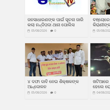
ଜନସାଧାରଣଙ୍କ ପାଇଁ ସୂଚନା ଜାରି
ବଞ୍ଚୋରେ 
କଲା ନନ୍ଦିପଦା ଥାନା ପୋଲିସ
କିରାଣୀଙ୍କ
05/08/2026
0
05/08/20
୪ ଦଫା ଦାବି ନେଇ ଶିକ୍ଷକଙ୍କ
ଖଟିଆରେ 
ଆନ୍ଦୋଳନ
ହେଲେ ର
05/08/2026
0
04/08/20