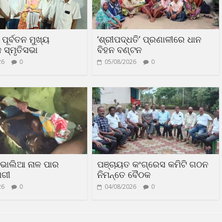
ପୂର୍ବତନ ମୁଖ୍ୟ
‘ଶ୍ରୀପଦ୍ଧତି’ ପ୍ରଣାଳୀରେ ଧାନ
 ସ୍ମୃତିସଭା
ବିହନ ବଣ୍ଟନ
26
0
05/08/2026
0
ଭାଲିଆ ନାଳ ପାର
ପଞ୍ଚାୟତ କଂଗ୍ରେସ କମିଟି ଗଠନ
ୋଗୀ
ନିମନ୍ତେ ବୈଠକ
26
0
04/08/2026
0