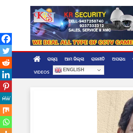
Skip
to
content
ରାଜ୍ୟ
ଆମ ଜିଲ୍ଲା
ରାଜନୀତି
ଅପରାଧ
ENGLISH
VIDEOS