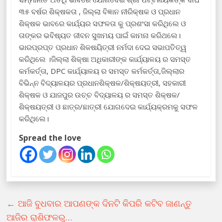
୩୫ ବର୍ଷର ଶିକ୍ଷକତା , ଜିଲ୍ଲା ବିଜ୍ଞାନ ନୀରିକ୍ଷକ ଓ ପ୍ରଧାନ
ଶିକ୍ଷକ ଭାବରେ କାର୍ଯ୍ୟର ସଫଳତା କୁ ପ୍ରଶଂସା କରିଥିଲେ ଓ
ତାଙ୍କର ଭବିଷ୍ୟତ ଜୀବନ ସୁଖମୟ ପାଇଁ କାମନା କରିଥଲେ।
ଭାରପ୍ରପ୍ତ ପ୍ରଧାନ ଶିକଷୟିତ୍ରୀ ନର୍ମଦା ଦେଇ ସଭାପତିତ୍ୱ
କରିଥିଲେ ।ଜିଲ୍ଲା ଶିକ୍ଷା ଅଧିକାରୀଙ୍କ କାର୍ଯ୍ୟାଳୟ ର ସମସ୍ତ
କର୍ମକର୍ତ୍ତା, DPC କାର୍ଯ୍ୟାଳୟ ର ସମସ୍ତ କର୍ମକର୍ତ୍ତା,ଜିଲ୍ଲାର
ବିଭିନ୍ନ ବିଦ୍ୟାଳୟର ପ୍ରଧାନଶିକ୍ଷକ/ଶିକ୍ଷୟତ୍ରୀ, ସହକାରୀ
ଶିକ୍ଷକ ଓ ଯାଜପୁର ଉଚ୍ଚ ବିଦ୍ୟାଳୟ ର ସମସ୍ତ ଶିକ୍ଷକ/
ଶିକ୍ଷୟତ୍ରୀ ଓ ଛାତ୍ର/ଛାତ୍ରୀ ଯୋଗଦେଇ କାର୍ଯ୍ୟକ୍ରମକୁ ସଫଳ
କରିଥିଲେ।
Spread the love
←
ଆଜି ବୁଧବାର ଆପଣଙ୍କ ଦିନଟି କିପରି କଟିବ ଜାଣନ୍ତୁ
ଆଜିର ରାଶିଫଳରୁ…