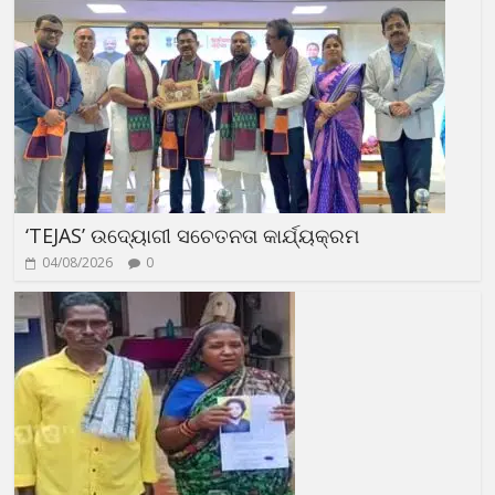
‘TEJAS’ ଉଦ୍ୟୋଗୀ ସଚେତନତା କାର୍ଯ୍ୟକ୍ରମ
04/08/2026
0