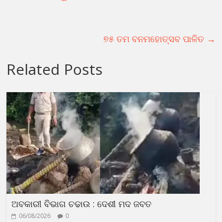
୭୫ ତମ ବନମହୋତ୍ସବ ପାଳିତ
→
Related Posts
ଅବକାରୀ ବିଭାଗ ଚଢାଉ : ଦେଶୀ ମଦ ଜବତ
06/08/2026
0