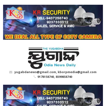
Skip
to
content
yugabdanews@gmail.com, kborpmedia@gmail.com
9178158740, 8599858740