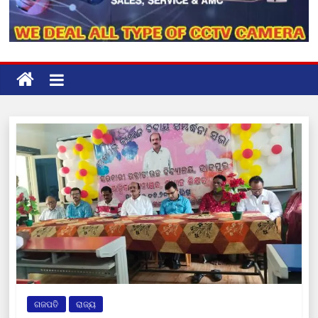
ଗଜପତି
ରାଜ୍ୟ