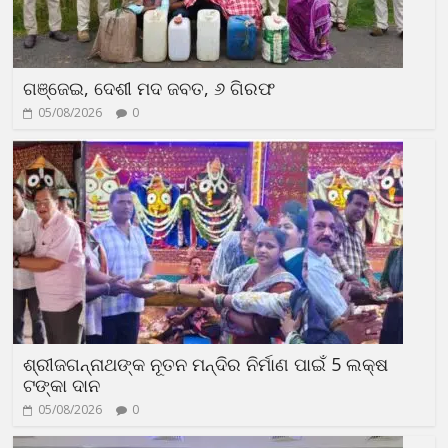
ଗଞ୍ଜେଇ, ଦେଶୀ ମଦ ଜବତ, ୬ ଗିରଫ
05/08/2026
0
ଶ୍ରୀଜଗନ୍ନାଥଙ୍କ ନୂତନ ମନ୍ଦିର ନିର୍ମାଣ ପାଇଁ 5 ଲକ୍ଷ
ଟଙ୍କା ଦାନ
05/08/2026
0