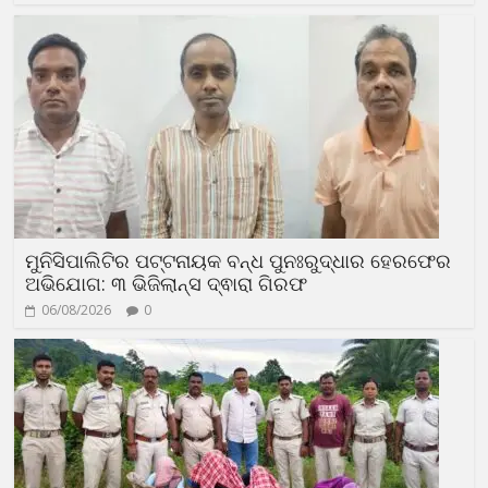
ମୁନିସିପାଲିଟିର ପଟ୍ଟନାୟକ ବନ୍ଧ ପୁନଃରୁଦ୍ଧାର ହେରଫେର
ଅଭିଯୋଗ: ୩ ଭିଜିଲାନ୍ସ ଦ୍ଵାରା ଗିରଫ
06/08/2026
0