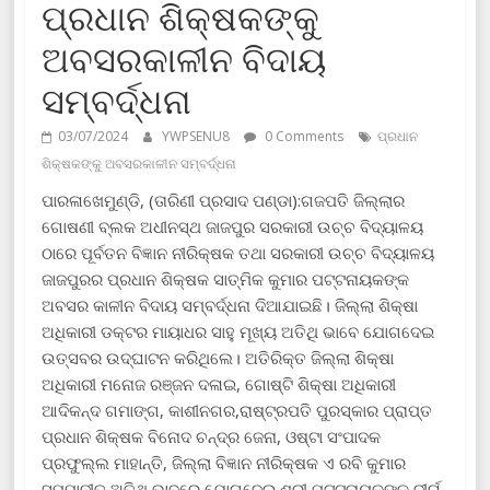
ପ୍ରଧାନ ଶିକ୍ଷକଙ୍କୁ
ଅବସରକାଳୀନ ବିଦାୟ
ସମ୍ବର୍ଦ୍ଧନା
03/07/2024
YWPSENU8
0 Comments
ପ୍ରଧାନ
ଶିକ୍ଷକଙ୍କୁ ଅବସରକାଳୀନ ସମ୍ବର୍ଦ୍ଧନା
ପାରଳାଖେମୁଣ୍ଡି, (ତାରିଣୀ ପ୍ରସାଦ ପଣ୍ଡା):ଗଜପତି ଜିଲ୍ଲାର
ଗୋଷଣୀ ବ୍ଲକ ଅଧୀନସ୍ଥ ଜାଜପୁର ସରକାରୀ ଉଚ୍ଚ ବିଦ୍ୟାଳୟ
ଠାରେ ପୂର୍ବତନ ବିଜ୍ଞାନ ନୀରିକ୍ଷକ ତଥା ସରକାରୀ ଉଚ୍ଚ ବିଦ୍ୟାଳୟ
ଜାଜପୁରର ପ୍ରଧାନ ଶିକ୍ଷକ ସାତ୍ମିକ କୁମାର ପଟ୍ଟନାୟକଙ୍କ
ଅବସର କାଳୀନ ବିଦାୟ ସମ୍ବର୍ଦ୍ଧନା ଦିଆଯାଇଛି। ଜିଲ୍ଲା ଶିକ୍ଷା
ଅଧିକାରୀ ଡକ୍ଟର ମାୟାଧର ସାହୁ ମୂଖ୍ୟ ଅତିଥି ଭାବେ ଯୋଗଦେଇ
ଉତ୍ସବର ଉଦ୍ଘାଟନ କରିଥିଲେ। ଅତିରିକ୍ତ ଜିଲ୍ଲା ଶିକ୍ଷା
ଅଧିକାରୀ ମନୋଜ ରଞ୍ଜନ ଦଳାଇ, ଗୋଷ୍ଟି ଶିକ୍ଷା ଅଧିକାରୀ
ଆଦିକନ୍ଦ ଗମାଙ୍ଗ, କାଶୀନଗର,ରାଷ୍ଟ୍ରପତି ପୁରସ୍କାର ପ୍ରାପ୍ତ
ପ୍ରଧାନ ଶିକ୍ଷକ ବିନୋଦ ଚନ୍ଦ୍ର ଜେନା, ଓଷ୍ଟା ସଂପାଦକ
ପ୍ରଫୁଲ୍ଲ ମାହାନ୍ତି, ଜିଲ୍ଲା ବିଜ୍ଞାନ ନୀରିକ୍ଷକ ଏ ରବି କୁମାର
ସମ୍ମାନୀତ ଅତିଥି ଭାବରେ ଯୋଗଦେଇ ଶ୍ରୀ ପଟ୍ଟନାୟକଙ୍କ ଦୀର୍ଘ