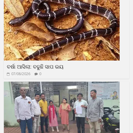
ବର୍ଷା ଆସିଲା: ବଢୁଛି ସାପ ଭୟ
07/08/2026
0