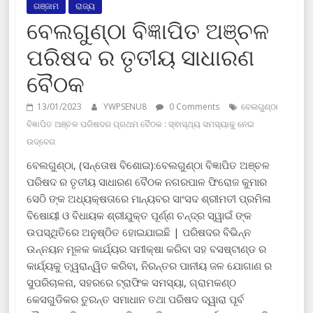
ଗଞ୍ଜାମ
ରାଜ୍ୟ
ବେଲଗୁଣ୍ଠା ବିଜ୍ଞାପିତ ଅଞ୍ଚଳ
ପରିଷଦ ର ତୃତୀୟ ସାଧାରଣ
ବୈଠକ
13/01/2023
YWPSENU8
0 Comments
ବେଲଗୁଣ୍ଠା
ବିଜ୍ଞାପିତ ଅଞ୍ଚଳ ପରିଷଦର ପ୍ରଥମ ବୈଠକ : ସ୍ଵାସ୍ଥ୍ୟ ସମସ୍ୟାକୁ ନେଇ
ଉଦ୍‌ବେଗ
ବେଲଗୁଣ୍ଠା, (ସନ୍ତୋଷ ବିଶୋଇ):ବେଲଗୁଣ୍ଠା ବିଜ୍ଞାପିତ ଅଞ୍ଚଳ
ପରିଷଦ ର ତୃତୀୟ ସାଧାରଣ ବୈଠକ ନଗରପାଳ ଫିରୋଜ କୁମାର
ସେଠି ଙ୍କ ଅଧ୍ୟକ୍ଷତାରେ ମାନ୍ୟବର ସାଂସଦ ଶ୍ରୀମତୀ ପ୍ରମିଳା
ବିଷୋୟୀ ଓ ବିଧାୟକ ଶ୍ରୀଯୁକ୍ତ ପୂର୍ଣ୍ଣ ଚନ୍ଦ୍ର ସ୍ୱାଇଁ ଙ୍କ
ଉପସ୍ଥିତିରେ ଅନୁଷ୍ଠିତ ହୋଇଯାଇଛି | ପରିଷଦର ବିଭିନ୍ନ
ଉନ୍ନୟନ ମୂଳକ କାର୍ଯ୍ୟର ସମୀକ୍ଷା କରିବା ସହ ବସଷ୍ଟାଣ୍ଡ ର
କାର୍ଯ୍ୟକୁ ତ୍ୱରାନ୍ୱିତ କରିବା, ନିରନ୍ତର ପାନୀୟ ଜଳ ଯୋଗାଣ ର
ସୁପରିଚାଳନା, ସହରରେ ଟ୍ରାଫିକ ସମସ୍ୟା, ଗ୍ରାମକଣ୍ଠ
କେସଗୁଡିକର ତୁରନ୍ତ ସମାଧାନ ତଥା ପରିଷଦ ଦ୍ୱାରା ପୂର୍ବ