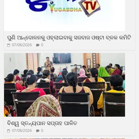
ପୁଣି ଆନ୍ଦୋଳନକୁ ଓହ୍ଲାଇବାକୁ ସଜବାଜ ଓଷ୍ଟା ବ୍ଳକ କମିଟି
07/08/2026
0
ବିଶ୍ୱ ସ୍ତନ୍ୟପାନ ସପ୍ତାହ ପାଳିତ
07/08/2026
0