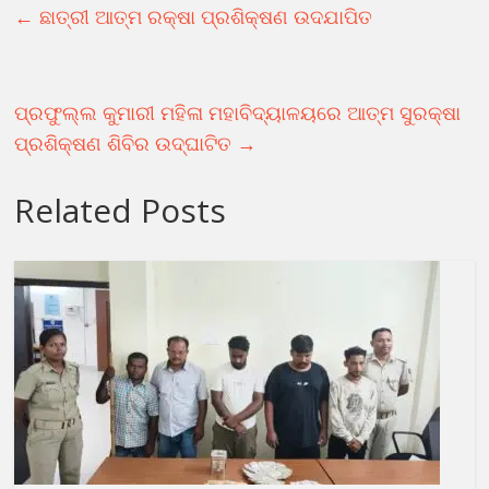
←
ଛାତ୍ରୀ ଆତ୍ମ ରକ୍ଷା ପ୍ରଶିକ୍ଷଣ ଉଦଯାପିତ
ପ୍ରଫୁଲ୍ଲ କୁମାରୀ ମହିଳା ମହାବିଦ୍ୟାଳୟରେ ଆତ୍ମ ସୁରକ୍ଷା
ପ୍ରଶିକ୍ଷଣ ଶିବିର ଉଦ୍ଘାଟିତ
→
Related Posts