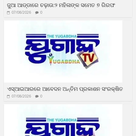
ଜୁଆ ଆଡ୍ଡାରେ ଚଢ଼ାଉ:୨ ମହିଳାଙ୍କ ସମେତ ୭ ଗିରଫ
07/08/2026
0
ଏସ୍‌ଆଇଆରରେ ଆବେଦନ ଅନ୍ତିମ ପ୍ରକାଶନ ସଂରକ୍ଷିତ
07/08/2026
0