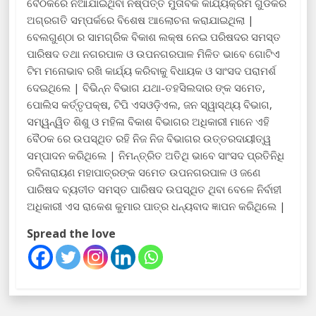
ବୈଠକରେ ନିଆଯାଇଥିବା ନିଷ୍ପତ୍ତି ମୁତାବକ କାର୍ଯ୍ୟକ୍ରମ ଗୁଡିକର
ଅଗ୍ରଗତି ସମ୍ପର୍କରେ ବିଶେଷ ଆଲୋଚନା କରାଯାଇଥିଲା |
ବେଲଗୁଣ୍ଠା ର ସାମଗ୍ରିକ ବିକାଶ ଲକ୍ଷ ନେଇ ପରିଷଦର ସମସ୍ତ
ପାରିଷଦ ତଥା ନଗରପାଳ ଓ ଉପନଗରପାଳ ମିଳିତ ଭାବେ ଗୋଟିଏ
ଟିମ ମନୋଭାବ ରଖି କାର୍ଯ୍ୟ କରିବାକୁ ବିଧାୟକ ଓ ସାଂସଦ ପରାମର୍ଶ
ଦେଇଥିଲେ | ବିଭିନ୍ନ ବିଭାଗ ଯଥା-ତହସିଲଦାର ଙ୍କ ସମେତ,
ପୋଲିସ କର୍ତ୍ତୃପକ୍ଷ, ଟିପି ଏସଓଡ଼ିଏଲ, ଜନ ସ୍ୱାସ୍ଥ୍ୟ ବିଭାଗ,
ସମ୍ୱନ୍ୱିତ ଶିଶୁ ଓ ମହିଳା ବିକାଶ ବିଭାଗର ଅଧିକାରୀ ମାନେ ଏହି
ବୈଠକ ରେ ଉପସ୍ଥିତ ରହି ନିଜ ନିଜ ବିଭାଗର ଉତ୍ତରଦାୟୀତ୍ୱ
ସମ୍ପାଦନ କରିଥିଲେ | ନିମନ୍ତ୍ରିତ ଅତିଥି ଭାବେ ସାଂସଦ ପ୍ରତିନିଧି
ରବିନାରାୟଣ ମହାପାତ୍ରଙ୍କ ସମେତ ଉପନଗରପାଳ ଓ ଜଣେ
ପାରିଷଦ ବ୍ୟତୀତ ସମସ୍ତ ପାରିଷଦ ଉପସ୍ଥିତ ଥିବା ବେଳେ ନିର୍ବାହୀ
ଅଧିକାରୀ ଏସ ରାକେଶ କୁମାର ପାତ୍ର ଧନ୍ୟବାଦ ଜ୍ଞାପନ କରିଥିଲେ |
Spread the love