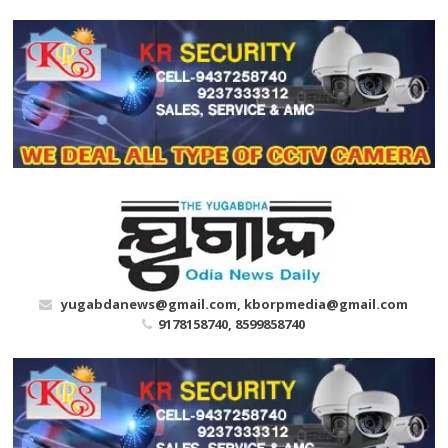
Skip
to
content
yugabdanews@gmail.com, kborpmedia@gmail.com
9178158740, 8599858740