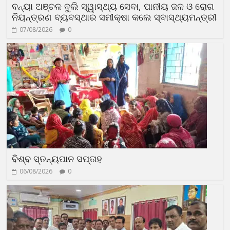
ବନ୍ୟା ଅଞ୍ଚଳ ବୁଲି ସ୍ୱାସ୍ଥ୍ୟ ସେବା, ପାନୀୟ ଜଳ ଓ ରୋଗ
ନିୟନ୍ତ୍ରଣ ବ୍ୟବସ୍ଥାର ସମୀକ୍ଷା କଲେ ସ୍ବାସ୍ଥ୍ୟମନ୍ତ୍ରୀ
07/08/2026
0
ବିଶ୍ବ ସ୍ତନ୍ୟପାନ ସପ୍ତାହ
06/08/2026
0