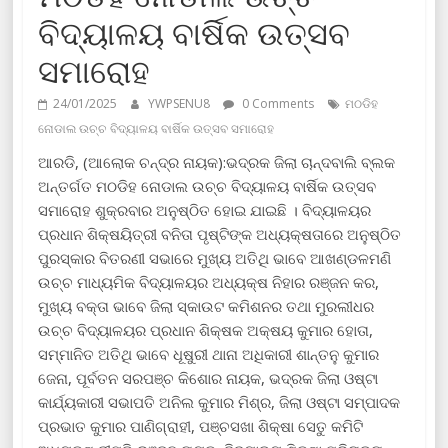
ବିଦ୍ୟାଳୟ ବାର୍ଷିକ ଉତ୍ସବ
ସମାରୋହ
24/01/2025
YWPSENU8
0 Comments
ମଠଡିହ
ନୋଡାଲ ଉଚ୍ଚ ବିଦ୍ୟାଳୟ ବାର୍ଷିକ ଉତ୍ସବ ସମାରୋହ
ଆରଡି, (ଆଲୋକ ଚନ୍ଦ୍ର ନାୟକ):ଭଦ୍ରକ ଜିଲା ଚାନ୍ଦବାଲି ବ୍ଲକ
ଅନ୍ତର୍ଗତ ମଠଡିହ ନୋଡାଲ ଉଚ୍ଚ ବିଦ୍ୟାଳୟ ବାର୍ଷିକ ଉତ୍ସବ
ସମାରୋହ ଶୁକ୍ରବାର ଅନୁଷ୍ଠିତ ହୋଇ ଯାଇଛି । ବିଦ୍ୟାଳୟର
ପ୍ରଧାନ ଶିକ୍ଷୟିତ୍ରୀ ବନିତା ପୃଷ୍ଟିଙ୍କ ଅଧ୍ୟକ୍ଷତାରେ ଅନୁଷ୍ଠିତ
ପୁରସ୍କାର ବିତରଣୀ ସଭାରେ ମୁଖ୍ୟ ଅତିଥି ଭାବେ ଆଖଣ୍ଡଳମଣି
ଉଚ୍ଚ ମାଧ୍ୟମିକ ବିଦ୍ୟାଳୟର ଅଧ୍ୟକ୍ଷ ନିହାର ରଞ୍ଜନ କର,
ମୁଖ୍ୟ ବକ୍ତା ଭାବେ ଜିଲା ସ୍କାଉଟ କମିଶନର ତଥା ମୁରଲୀଧର
ଉଚ୍ଚ ବିଦ୍ୟାଳୟର ପ୍ରଧାନ ଶିକ୍ଷକ ଅକ୍ଷୟ କୁମାର ହୋତା,
ସମ୍ମାନିତ ଅତିଥି ଭାବେ ଧୂଷୁରୀ ଥାନା ଅଧିକାରୀ ଶାନ୍ତନୁ କୁମାର
ଜେନା, ପୂର୍ବତନ ସରପଞ୍ଚ କିଶୋର ନାୟକ, ଭଦ୍ରକ ଜିଲା ଓଷ୍ଟା
କାର୍ଯ୍ୟକାରୀ ସଭାପତି ଅନିଲ କୁମାର ମିଶ୍ର, ଜିଲା ଓଷ୍ଟା ସମ୍ପାଦକ
ପ୍ରଭାତ କୁମାର ପାଣିଗ୍ରାହୀ, ପଞ୍ଚସଖା ଶିକ୍ଷା ସେତୁ କମିଟି