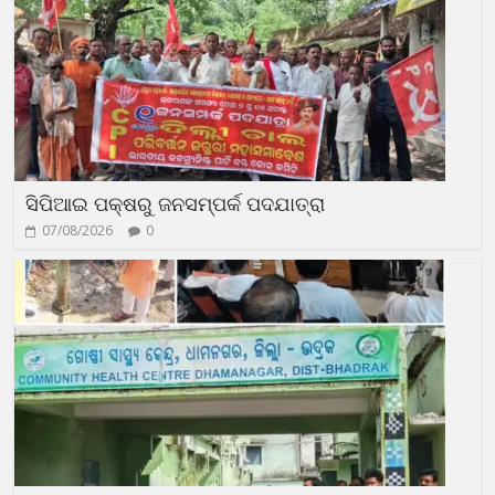
ସିପିଆଇ ପକ୍ଷରୁ ଜନସମ୍ପର୍କ ପଦଯାତ୍ରା
07/08/2026
0