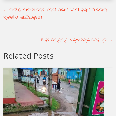
←
ଜାତୀୟ ବାଳିକା ଦିବସ ବେଟୀ ପଢ଼ାଓ,ବେଟୀ ବଚାଓ ଓ ଜିଲ୍ଲା
ସ୍ତରୀୟ କାର୍ଯ୍ୟକ୍ରମ
ଅବସରପ୍ରାପ୍ତ ଶିକ୍ଷକଙ୍କ ଦେହାନ୍ତ
→
Related Posts