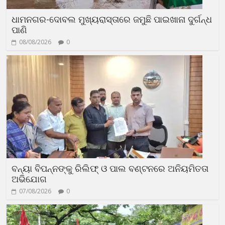
ଧାମନଗର-ଦୋବଲ ମୁଖ୍ୟରାସ୍ତାରେ ଜମୁଛି ପାଇଖାନା ଦୁର୍ଗନ୍ଧ
ପାଣି
08/08/2026
0
ବନ୍ୟା ବିପନ୍ନଙ୍କୁ ରିଲିଫ୍‌ ଓ ପାଲ ବଣ୍ଟନରେ ଅନିୟମିତତା
ଅଭିଯୋଗ
07/08/2026
0