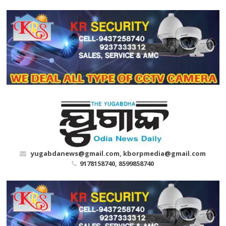
Skip
to
content
yugabdanews@gmail.com, kborpmedia@gmail.com
9178158740, 8599858740