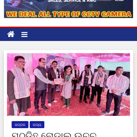
ଭଦ୍ରକ
ରାଜ୍ୟ
ମଠଡିହ ନୋଡାଲ ଉଚ୍ଚ