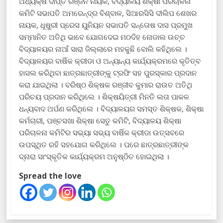
ଅଧ୍ୟକ୍ଷ ଦୀପ୍ତି ରଞ୍ଜନ ନାୟକ, ବିଦ୍ୟାଳୟ ଶିକ୍ଷା ପରିଚାଳନା
କମିଟି ସଭାପତି ଅମରେନ୍ଦ୍ର ବିଶ୍ବାଳ, ସିଆରସିସି ଦୀଲିପ ଶେଖର
ନାୟକ, ଧୂଷୁରୀ ପ୍ରେସ ୟୁନିୟନ ସଭାପତି ସନ୍ତୋଷ ଦାସ ପ୍ରମୁଖ
ସମ୍ମାନିତ ଅତିଥି ଭାବେ ଯୋଗଦେଇ ମଠଦିହ ନୋଡାଲ ଉଚ୍ଚ
ବିଦ୍ୟାଳୟର ନାଆଁ ସାରା ଜିଲ୍ଲାରେ ମହକୁଛି ବୋଲି କହିଥିଲେ ।
ବିଦ୍ୟାଳୟର ବାର୍ଷିକ କ୍ରୀଡା ଓ ଅନ୍ୟାନ୍ୟ କାର୍ଯ୍ୟକ୍ରମରେ କୃତିତ୍ବ
ହାସଲ କରିଥିବା ଛାତ୍ରଛାତ୍ରୀଙ୍କୁ ଟ୍ରଫି ସହ ପୁରସ୍କାର ପ୍ରଦାନ
କରା ଯାଇଥିଲା । ବରିଷ୍ଠ ଶିକ୍ଷକ ରଞ୍ଜୀବ କୁମାର ରାଉତ ଅତିଥି
ପରିଚୟ ପ୍ରଦାନ କରିଥିଲେ । ଶିକ୍ଷୟିତ୍ରୀ ମିନତି ଲତା ପାକଳ
ଧନ୍ୟବାଦ ଅର୍ପଣ କରିଥିଲେ । ବିଦ୍ୟାଳୟର ସମସ୍ତ ଶିକ୍ଷକ, ଶିକ୍ଷା
କର୍ମଚାରୀ, ପଞ୍ଚସଖା ଶିକ୍ଷା ସେତୁ କମିଟି, ବିଦ୍ୟାଳୟ ଶିକ୍ଷା
ପରିଚାଳନା କମିଟିର ସଭ୍ୟା ସଭ୍ୟ ବାର୍ଷିକ କ୍ରୀଡା ଉତ୍ସବରେ
ଉପସ୍ଥିତ ରହି ସହଯୋଗ କରିଥିଲେ । ପରେ ଛାତ୍ରଛାତ୍ରୀଙ୍କ
ଦ୍ନାରା ସାଂସ୍କୃତିକ କାର୍ଯ୍ୟକ୍ରମ ଅନୁଷ୍ଠିତ ହୋଇଥିଲା ।
Spread the love