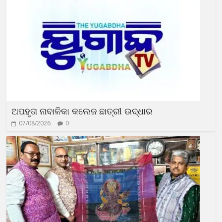
ଅପହୃତା ନାବାଳିକା କଲେଜ ଛାତ୍ରୀ ଉଦ୍ଧାର
07/08/2026
0