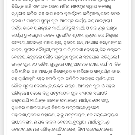
ବିଭିନ୍ନ ସାହି ଏବଂ ଛକ ଠାରେ ମହିଳା ମାନଙ୍କ ଦ୍ୱାରା କଳସକୁ
ସ୍ୱାଗତ କରିବା ସହ ଦୀପ ଦେଇ ପୂଜାର୍ଚ୍ଚନା କରିଥିଲେ,ପରେ ବେଲ
ବରଣ ଓ ମଣ୍ଡପ ସୁଦ୍ଧି ପୂଜା ଆରମ୍ବ କାର୍ଯ୍ୟ କରାଯାଇଥିଲା l
କର୍ତ୍ତା ଭାବେ ଅରକ୍ଷିତ ମାର୍ଥା,କୌତୁକି ମାର୍ଥା ଓ ରବିନ୍ଦ୍ର ପଣ୍ଡା
କାର୍ଯ୍ୟ ତୁଲାଇଥିବା ବେଳେ ପୁରୋହିତ ଶ୍ୟାମ ସୁନ୍ଦର ଦାସ,ନିକୁଞ୍ଜ
ଶତପଥୀ,ସଦାନନ୍ଦ ମହାପାତ୍ର, ସୁରେଶ ରଥ,ଅଶୋକ କର,ମଙ୍ଗଳା
ସାବତ, ସୁନୀଲ ଚୌଧୁରୀ,ବାବୁଲା ମାଳି,ତରଣୀ ବେହେରା,ଶିବ ଶଙ୍କର
ବେହେରା,କହ୍ନେଇ ଗୌଡ଼ ପ୍ରମୁଖ ପୂଜାରେ ସହଯୋଗ କରିଥିଲେ l
ଉକ୍ତ ପୂଜା ୨୦ ତାରିଖ ଗୁରୁବାର ଠାରୁ ଆରମ୍ବ ହୋଇ ଦୀର୍ଘ ୧୮ ଦିନ
ଧରି ଚାଲିବା ସହ ଆସନ୍ତା ଡିସେମ୍ବର ୭ ତାରିଖରେ ସମ୍ପର୍ଣ୍ଣ ହେବା
ସହ ପୂର୍ଣ୍ଣାହୁତି ହେବ ବୋଲି ପୂଜା କମିଟିର ଆବାହକ ପୂର୍ଣଚନ୍ଦ୍ର
ଗୌଡ଼ ସୂଚନା ଦେଇଛନ୍ତି,ଉକ୍ତ ଗଙ୍ଗା ଆବାହନ ପୂଜା ଓ ସହର
ପରିକ୍ରମା ବେଳେ ବିଜୁ ପଟ୍ଟନାୟକ ଯୁବ ସଂସଦର ସଭାପତି
ଚକ୍ରପାଣି ମାର୍ଥାଙ୍କ ସମେତ ରମାକାନ୍ତ ମାର୍ଥା,ଚନ୍ଦନ ସାହୁ,
ସୁଧାକର ମହାରଣା,ନନ୍ଦ କିଶୋର ପଟ୍ଟନାୟକ,ମୁକେଶ
ମହାରଣା,ରାକେଶ ମହାରଣା,ବାବୁ ପଟ୍ଟନାୟକ, କେ.ସତ୍ୟନାରାୟଣ
ରାଓ,ବଳରାମ ନାୟକ ବାଦଲ ବେହେରା,ବୁଦ୍ଧିଆ ମାର୍ଥା,ସୁକାନ୍ତ
ବେହେରା,ରମେଶ ଗୌଡ଼,ଚାଣ୍ଟି,ରାଜେଶ, ଶିବା ପଟେଲ,ରାକେଶ