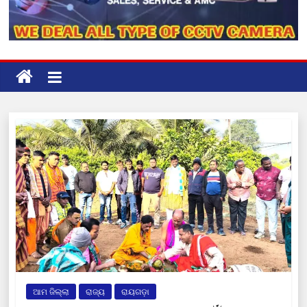
ଆମ ଜିଲ୍ଲା
ରାଜ୍ୟ
ରାୟଗଡ଼ା