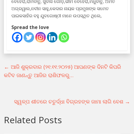
ବେହେରା,ରାମବାବୁ, ସୁବାସ ଗୌଡ଼,ଭୀମ ବେହେରା,ମଧୁବାବୁ, ଅମିତ
ଅଗ୍ରୱାଲ,ନବୀନ ସାହୁ,କେଦାର ନାୟକ ପ୍ରମୁଖଙ୍କ ସମେତ
ପାଇକସାହିର ବହୁ ଯୁବଗୋଷ୍ଠୀ ମାନେ ଉପସ୍ଥିତ ଥିଲେ,
Spread the love
←
ଆଜି ଶୁକ୍ରବାର (୨୧.୧୧.୨୦୨୫) ଆପଣଙ୍କ ଦିନଟି କିପରି
କଟିବ ଜାଣନ୍ତୁ ଆଜିର ରାଶିଫଳରୁ…
ସ୍ୱଳ୍ପ ଶୀତରେ ଚତୁର୍ଦ୍ଧା ବିଗ୍ରହଙ୍କ ଜାମା ଲାଗି ବେଶ
→
Related Posts