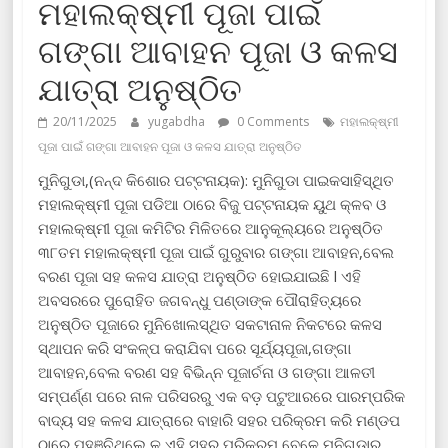
ମହାଲକ୍ଷ୍ମୀ ପୂଜା ପାଇଁ
ଗଙ୍ଗା ଆବାହନ ପୂଜା ଓ କଳସ
ଯାତ୍ରା ଅନୁଷ୍ଠିତ
20/11/2025
yugabdha
0 Comments
ମହାଲକ୍ଷ୍ମୀ
ପୂଜା ପାଇଁ ଗଙ୍ଗା ଆବାହନ ପୂଜା ଓ କଳସ ଯାତ୍ରା ଅନୁଷ୍ଠିତ
ମୁନିଗୁଡା,(ନନ୍ଦ କିଶୋର ପଟ୍ଟନାୟକ): ମୁନିଗୁଡା ପାଇକସାହିସ୍ଥିତ
ମହାଲକ୍ଷ୍ମୀ ପୂଜା ପଡିଆ ଠାରେ ବିଜୁ ପଟ୍ଟନାୟକ ୟୁଥ କ୍ଳବ ଓ
ମହାଲକ୍ଷ୍ମୀ ପୂଜା କମିଟିର ମିଳିତରେ ଆନୁକୂଲ୍ୟରେ ଅନୁଷ୍ଠିତ
୩୮ତମ ମହାଲକ୍ଷ୍ମୀ ପୂଜା ପାଇଁ ଗୁରୁବାର ଗଙ୍ଗା ଆବାହନ,ବେଲ
ବରଣ ପୂଜା ସହ କଳସ ଯାତ୍ରା ଅନୁଷ୍ଠିତ ହୋଇଯାଇଛି l ଏହି
ଅବସରରେ ପୁରୋହିତ ଜଗବନ୍ଧୁ ପଣ୍ଡାଙ୍କ ପୌରାହିତ୍ୟରେ
ଅନୁଷ୍ଠିତ ପୂଜାରେ ମୁନିଖୋଲସ୍ଥିତ ସକଟାନାଳ ନିକଟରେ କଳସ
ସ୍ଥାପନ କରି ସଂକଳ୍ପ କରାଯିବା ପରେ ସୂର୍ଯ୍ୟପୂଜା,ଗଙ୍ଗା
ଆବାହନ,ବେଲ ବରଣ ସହ ବିଭିନ୍ନ ପୂଜାର୍ଚନା ଓ ଗଙ୍ଗା ଆଳତୀ
ସମ୍ପର୍ଣ୍ଣ ପରେ ନାଳ ପରିସରରୁ ଏକ ବଡ଼ ପଟୁଆରରେ ପାରମ୍ପରିକ
ବାଦ୍ୟ ସହ କଳସ ଯାତ୍ରାରେ ବାହାରି ସହର ପରିକ୍ରମ କରି ମଣ୍ଡପ
ଠାରେ ପହଞ୍ଚିଥିଲେ ଳ ଏହି ସହର ପରିକ୍ରମ ବେଳେ ମୁନିଗୁଡାର