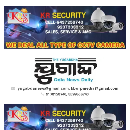
Skip
to
content
yugabdanews@gmail.com, kborpmedia@gmail.com
9178158740, 8599858740