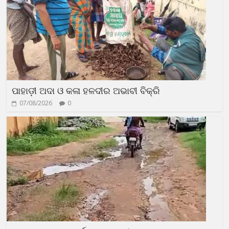
ପାହାଡ଼ୀ ଅଦା ଓ କଳା ହଳଦୀର ଅଭାବୀ ବିକ୍ରି
07/08/2026
0