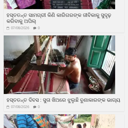
ହସ୍ତତନ୍ତ ସାମଗ୍ରୀ କିଣି କାରିଗରଙ୍କ ଜୀବିକାକୁ ସୁଦୃଢ଼
କରିବାକୁ ଅପିଲ୍
07/08/2026
0
ହସ୍ତତନ୍ତ ଦିବସ : ସୁତା ଖିଅରେ ଝୁଲୁଛି ବୁଣାକାରଙ୍କ ଭାଗ୍ୟ
07/08/2026
0