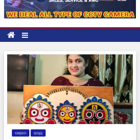
ଗଞ୍ଜାମ
ରାଜ୍ୟ