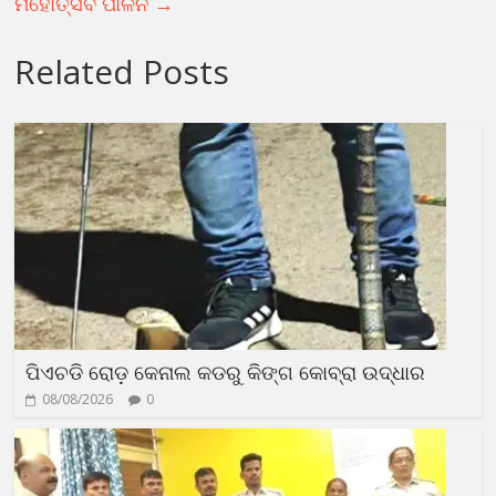
ମହୋତ୍ସବ ପାଳନ
→
Related Posts
ପିଏଚଡି ରୋଡ଼ କେନାଲ କଡରୁ କିଙ୍ଗ କୋବ୍ରା ଉଦ୍ଧାର
08/08/2026
0