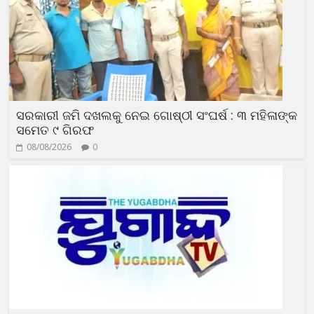
ସରକାରୀ ଜମି ଦଖଲକୁ ନେଇ ଗୋଷ୍ଠୀ ସଂଘର୍ଷ : ୩ ମହିଳାଙ୍କ
ସମେତ ୯ ଗିରଫ
08/08/2026
0