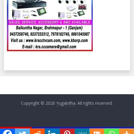
Copyright © 2026
Yugabdha
. All rights reserved.
ଏବେ ଏବେ
ୀଙ୍କ ସମସ୍ୟା ଉଠାଇଲେ ସାଂସଦ ମାଲବିକା ଦେବୀ
ପିଏଚଡି ରୋଡ଼ କେନା