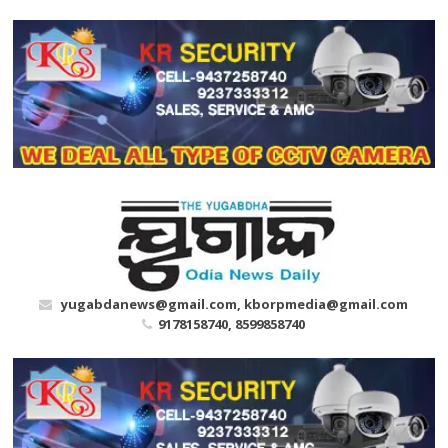
Skip
to
content
yugabdanews@gmail.com, kborpmedia@gmail.com
9178158740, 8599858740