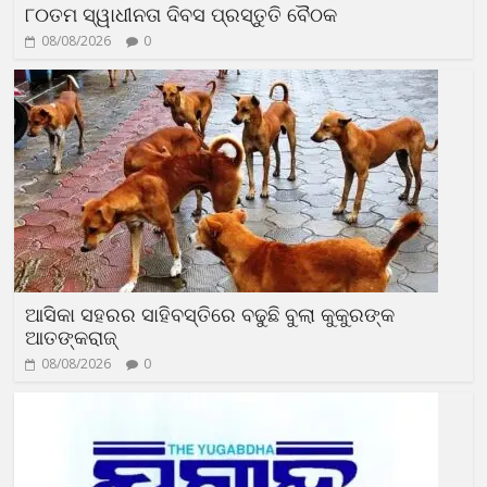
୮୦ତମ ସ୍ୱାଧୀନତା ଦିବସ ପ୍ରସ୍ତୁତି ବୈଠକ
08/08/2026
0
ଆସିକା ସହରର ସାହିବସ୍ତିରେ ବଢୁଛି ବୁଲା କୁକୁରଙ୍କ
ଆତଙ୍କରାଜ୍‍
08/08/2026
0