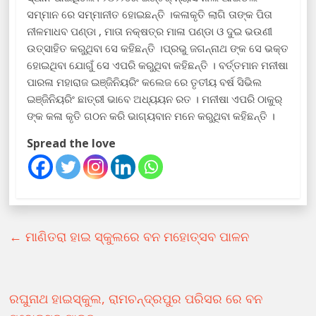
ସମ୍ମାନ ରେ ସମ୍ମାନୀତ ହୋଇଛନ୍ତି ।କଳାକୃତି ଲାଗି ତାଙ୍କ ପିତା
ନୀଳମାଧବ ପଣ୍ଡା , ମାତା ନକ୍ଷତ୍ର ମାଳା ପଣ୍ଡା ଓ ଦୁଇ ଭଉଣୀ
ଉତ୍ସାହିତ କରୁଥିବା ସେ କହିଛନ୍ତି ।ପ୍ରଭୁ ଜଗନ୍ନାଥ ଙ୍କ ସେ ଭକ୍ତ
ହୋଇଥିବା ଯୋଗୁଁ ସେ ଏପରି କରୁଥିବା କହିଛନ୍ତି । ବର୍ତ୍ତମାନ ମନୀଷା
ପାରଳା ମହାରାଜ ଇଞ୍ଜିନିୟରିଂ କଲେଜ ରେ ତୃତୀୟ ବର୍ଷ ସିଭିଲ
ଇଞ୍ଜିନିୟରିଂ ଛାତ୍ରୀ ଭାବେ ଅଧ୍ୟୟନ ରତ । ମନୀଷା ଏପରି ଠାକୁର୍
ଙ୍କ କଳା କୃତି ଗଠନ କରି ଭାଗ୍ୟବାନ ମନେ କରୁଥିବା କହିଛନ୍ତି ।
Spread the love
←
ମାଣିତରା ହାଇ ସ୍କୁଲରେ ବନ ମହୋତ୍ସବ ପାଳନ
ରଘୁନାଥ ହାଇସ୍କୁଲ, ରାମଚନ୍ଦ୍ରପୁର ପରିସର ରେ ବନ