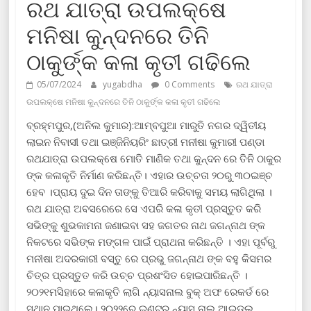
ରଥ ଯାତ୍ରା ଉପଲକ୍ଷେ
ମନିଷା କୁନ୍ଦନରେ ତିନି
ଠାକୁର୍ଙ୍କ କଳା କୃତୀ ଗଢିଲେ
05/07/2024
yugabdha
0 Comments
ରଥ ଯାତ୍ରା
ଉପଲକ୍ଷେ ମନିଷା କୁନ୍ଦନରେ ତିନି ଠାକୁର୍ଙ୍କ କଳା କୃତୀ ଗଢିଲେ
ବ୍ରହ୍ମପୁର,(ଅନିଲ କୁମାର):ଆମ୍ବପୁଆ ମାରୁତି ନଗର ଦ୍ୱିତୀୟ
ଲାଇନ ନିବାସୀ ତଥା ଇଞ୍ଜିନିୟରିଂ ଛାତ୍ରୀ ମନୀଷା କୁମାରୀ ପଣ୍ଡା
ରଥଯାତ୍ରା ଉପଲକ୍ଷେ ମୋତି ମାଣିକ ତଥା କୁନ୍ଦନ ରେ ତିନି ଠାକୁର
ଙ୍କ କଳାକୃତି ନିର୍ମାଣ କରିଛନ୍ତି। ଏହାର ଉଚ୍ଚତା ୨୦ରୁ ୩୦ଇଞ୍ଚ
ହେବ ।ପ୍ରାୟ ଦୁଇ ଦିନ ତାଙ୍କୁ ତିଆରି କରିବାକୁ ସମୟ ଲାଗିଥିଲା ।
ରଥ ଯାତ୍ରା ଅବସରେରେ ସେ ଏପରି କଳା କୃତୀ ପ୍ରସ୍ତୁତ କରି
ସଭିଙ୍କୁ ଶୁଭକାମନା ଜଣାଇବା ସହ ଜଗତର ନାଥ ଜଗନ୍ନାଥ ଙ୍କ
ନିକଟରେ ସଭିଙ୍କ ମଙ୍ଗଳ ପାଇଁ ପ୍ରାଥନା କରିଛନ୍ତି । ଏହା ପୂର୍ବରୁ
ମନୀଷା ଅଦରକାରୀ ବସ୍ତୁ ରେ ପ୍ରଭୁ ଜଗନ୍ନାଥ ଙ୍କ ବହୁ କିସମର
ଚିତ୍ର ପ୍ରସ୍ତୁତ କରି ଉଚ୍ଚ ପ୍ରଶଂସିତ ହୋଇପାରିଛନ୍ତି ।
୨୦୨୧ମସିହାରେ କଳାକୃତି ଲାଗି ନ୍ୟାସନାଲ ବୁକ୍ ଅଫ ରେକର୍ଡ ରେ
ସ୍ଥାନ ପାଇଥିଲେ। ୨୦୨୨ରେ ଇଣ୍ଟର୍ ନ୍ୟାସ ନାଲ ଆଇଡଲ