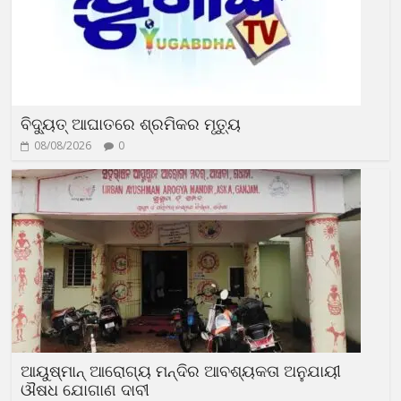
ବିଦ୍ୟୁତ୍‍ ଆଘାତରେ ଶ୍ରମିକର ମୃତ୍ୟୁ
08/08/2026
0
ଆୟୁଷ୍ମାନ୍‍ ଆରୋଗ୍ୟ ମନ୍ଦିର ଆବଶ୍ୟକତା ଅନୁଯାୟୀ
ଔଷଧ ଯୋଗାଣ ଦାବୀ