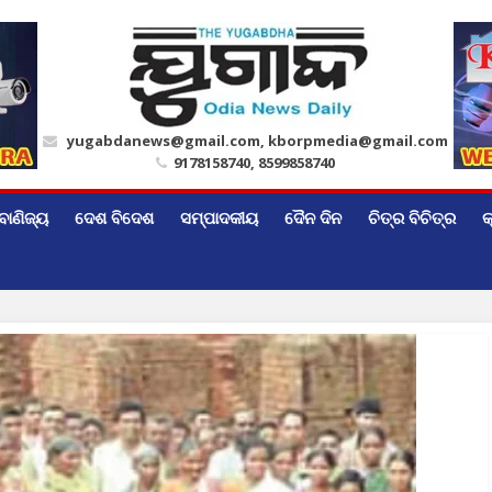
yugabdanews@gmail.com, kborpmedia@gmail.com
9178158740, 8599858740
ବାଣିଜ୍ୟ
ଦେଶ ବିଦେଶ
ସମ୍ପାଦକୀୟ
ଦୈନ ଦିନ
ଚିତ୍ର ବିଚିତ୍ର
କ