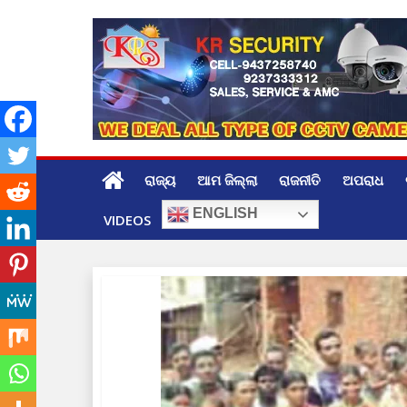
Skip
to
content
ରାଜ୍ୟ
ଆମ ଜିଲ୍ଲା
ରାଜନୀତି
ଅପରାଧ
ENGLISH
VIDEOS