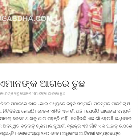
 ଏମାନଙ୍କ ଆଗରେ ତୁଛ
କାରଙ୍କ ସବୁ ଯୋଜନା ଏମାନଙ୍କ ଆଗରେ ତୁଛ
ସ୍ଥିତିରେ ସମାଜରେ ଭାଇ -ଭାଇ ମଧ୍ୟରେ ରହୁନି ସମ୍ପର୍କ। ପରସ୍ପର ମାରପିଟ୍‌ ଓ
 ନିତିଦିନିଆ ହୋଇଛି। ହେଲେ ଏମିତି ଏକ ଗାଁ ଅଛି। ଯେଉଁଠି ଭାଇଚାରା ସମ୍ପର୍କ
ି ମାମଲା କେବେ ଥାନାକୁ ଯାଇ ପହଞ୍ଚି ନାହିଁ। ସେହିଭଳି ଏକ ଗାଁ ହେଉଛି କନ୍ଧମାଳ
େ ଅବସ୍ଥିତ ଡଡ଼ବାଡ଼ି ଗ୍ରାମ।କ.ନୂଆଗାଁ ବ୍ଲକ୍‌ର ଏହି ଗାଁଟି ଏକ ପାହାଡ଼ ଉପରେ
 କରୁଛନ୍ତି। ଲୋକସଂଖ୍ୟା ୨୫୦ ହେବ। ଅଧିକାଂଶ ଆଦିବାସୀ ସମ୍ପ୍ରଦାୟର।