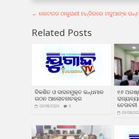
←
କୋଟଗଡ ଠାକୁରାଣୀ ମନ୍ଦିରରେ ମଦୁଆଙ୍କ ଉନ୍
Related Posts
ବିକଶିତ ଓ ଦାଦନମୁକ୍ତ କନ୍ଧମାଳ
୧୬ ଅଗଷ୍
ଗଠନ ଆଲୋଚନାଚକ୍ର
ରାଜ୍ୟବ୍
ଚେତାବନୀ
03/08/2026
0
03/08/20