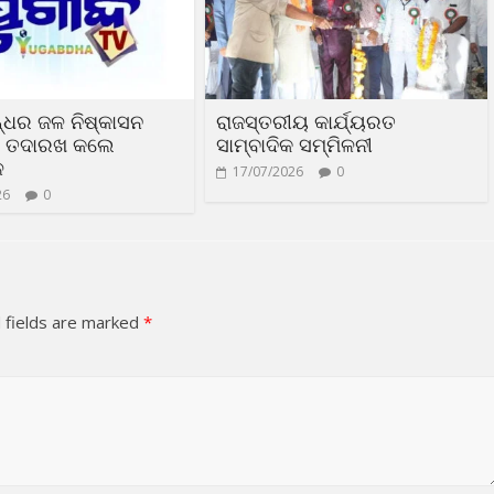
୍ଧର ଜଳ ନିଷ୍କାସନ
ରାଜସ୍ତରୀୟ କାର୍ଯ୍ୟରତ
ର ତଦାରଖ କଲେ
ସାମ୍ବାଦିକ ସମ୍ମିଳନୀ
ଳ
17/07/2026
0
26
0
 fields are marked
*