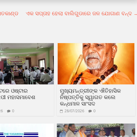
ମତକାଣ୍ଡ
ଏକ ସପ୍ତାହ ହେଲା ବାଲିଗୁଡାରେ ଜଳ ଯୋଗାଣ ବନ୍ଦ
ଟରେ ଓଷ୍ଟାର
ମୁଖ୍ୟମନ୍ତ୍ରୀଙ୍କ ଐତିହାସିକ
ୟାପୀ ମହାସମାବେଶ
ନିଷ୍ପତ୍ତିକୁ ସ୍ୱାଗତ କଲେ
କନ୍ଧମାଳ ସାଂସଦ
26
0
28/07/2026
0