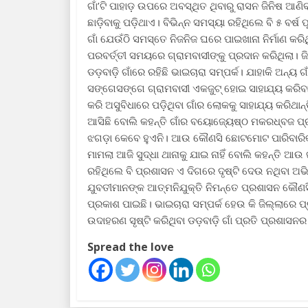
ଗାଁ’ଟି ପାହାଡ଼ ଉପରେ ଅବସ୍ଥିତ ଥିବାରୁ ରାସନ ଜିନିଷ ଆଣିବ
ଛାଡ଼ିବାକୁ ପଡ଼ିଥାଏ। ବିଭିନ୍ନ ସମସ୍ୟା ରହିଥିଲେ ବି ୫ ବର୍ଷ 
ଗାଁ ଯେଉଁଠି ସମସ୍ତେ ନିଜନିଜ ଘରେ ପାଇଖାନା ନିର୍ମାଣ କରିଥ
ପରବର୍ତ୍ତୀ ସମୟରେ ଗ୍ରାମବାସୀଙ୍କୁ ପ୍ରଦାନ କରିଥିଲା। ଜ
ଡଡ଼ବାଡ଼ି ଗାଁରେ ରହିଛି ଭାଇଚାରା ସମ୍ପର୍କ। ଯାହାକି ଅନ୍ୟ 
ସଙ୍ଗେସଙ୍ଗେ ଗ୍ରାମବାସୀ ଏକଜୁଟ୍ ହୋଇ ସାହାଯ୍ୟ କରିବାକ
କରି ଅସୁବିଧାରେ ପଡ଼ିଥିବା ଗାଁର ଲୋକକୁ ସାହାଯ୍ୟ କରିଥାନ
ଆସିଛି ବୋଲି କହନ୍ତି ଗାଁର ବୟୋଜ୍ୟେଷ୍ଠ ମକରଧ୍ବଜ ପ୍ର
ଝଗଡ଼ା କେବେ ହୁଏନି। ଆଉ କୌଣସି ଛୋଟମୋଟ ପାରିବାରିକ 
ମାମଲା ଆଜି ସୁଦ୍ଧା ଥାନାକୁ ଯାଇ ନାହିଁ ବୋଲି କହନ୍ତି ଆ
ରହିଥିଲେ ବି ପ୍ରଶାସନ ଏ ଦିଗରେ ଦୃଷ୍ଟି ଦେଉ ନଥିବା ଅ
ଯୁବତୀମାନଙ୍କ ଆତ୍ମନିଯୁକ୍ତି ନିମନ୍ତେ ପ୍ରଶାସନ କୌଣ
ପ୍ରକାଶ ପାଇଛି। ଭାଇଚାରା ସମ୍ପର୍କ ହେଉ କି ଜିଲ୍ଲାରେ
ଉଦାହରଣ ସୃଷ୍ଟି କରିଥିବା ଡଡ଼ବାଡ଼ି ଗାଁ ପ୍ରତି ପ୍ରଶାସନର କ
Spread the love