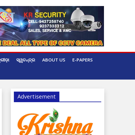
୍ରୀଡ଼ା
ସ୍ୱତନ୍ତ୍ର
ABOUT US
E-PAPERS
Advertisement