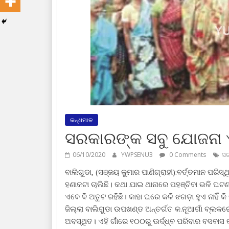
କନ୍ଧମାଳ
ସରକାରଙ୍କ ସବୁ ଯୋଜନା
06/10/2020
YWPSENU3
0 Comments
ସର
ବାଲିଗୁଡା, (ସଞ୍ଜୟ କୁମାର ପାଣିଗ୍ରାହୀ):ବର୍ତ୍ତମାନ ପରି
ହଣାକଟା ଚାଲିଛି। କଥା ଯାଇ ଥାନାରେ ପହଞ୍ଚିବା ଭଳି ଘଟଣା
ଏବେ ବି ଅତୁଟ ରହିଛି। କାହା ଘରେ କଳି ଝଗଡ଼ା ହୁଏ ନାହିଁ କ
ଜିଲ୍ଲା ବାଲିଗୁଡା ଉପଖଣ୍ଡ ଅନ୍ତର୍ଗତ କ.ନୂଆଗାଁ ବ୍ଲକର
ଅବସ୍ଥିତ। ଏହି ଗାଁରେ ୧୦୦ରୁ ଊର୍ଦ୍ଧ୍ବ ପରିବାର ବସବାସ