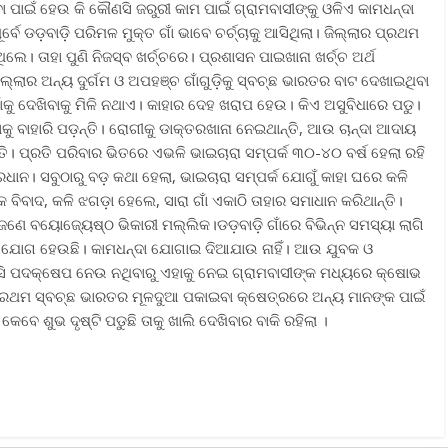
ା ପାଇଁ ହେଉ କି କୌଣସି ଜରୁରୀ କାମ ପାଇଁ ଗ୍ରାମବାସୀଙ୍କୁ ଓଳିଏ କାମଧନ୍ଦା
ପୂର୍ବେ ଡଡ଼ବାଡ଼ି ପରିମଳ ମୁକ୍ତ ଗାଁ ଭାବେ ଚର୍ଚ୍ଚାକୁ ଆସିଥିଲା। ଜିଲ୍ଲାର ପ୍ରଥମ
ିଲେ। ତାହା ପୁଣି ନିଜସ୍ବ ଖର୍ଚ୍ଚରେ। ପ୍ରଶାସନ ପାଇଖାନା ଖର୍ଚ୍ଚ ଅର୍ଥ
ିଲ୍ଲାର ଅନ୍ୟ ଦୁର୍ଗମ ଓ ଅପହଞ୍ଚ ଗାଁଗୁଡ଼ିକୁ ସ୍ବଚ୍ଛ ଭାରତର ବାଟ ଦେଖାଇଥିବା
ଗାଁକୁ ଦେଖିବାକୁ ମିଳି ନଥାଏ। କାହାର ଦେହ ଖରାପ ‌ହେଉ। କିଏ ଅସୁବିଧାରେ ପଡୁ।
ୁ ବାହାରି ପଡ଼ନ୍ତି। ରୋଗୀକୁ ଡାକ୍ତରଖାନା ନେଇଥାନ୍ତି, ଆଉ ଚାନ୍ଦା ଆଦାୟ
୍ତି। ପ୍ରତି ପରିବାର ଭିତରେ ଏଭଳି ଭାଇଚାରା ସମ୍ପର୍କ ୩୦-୪୦ ବର୍ଷ ହେଲା ରହି
ଧାନ। ସବୁଠାରୁ ବଡ଼ କଥା ହେଲା, ଭାଇଚାରା ସମ୍ପର୍କ ଯୋଗୁଁ କାହା ଘରେ କଳି
ବିବାଦ, କଳି ଝଗଡ଼ା ହେଲେ, ସାରା ଗାଁ ଏକାଠି ତାହାର ସମାଧାନ କରିଥାନ୍ତି।
ଉ ଜଣେ ବୟୋଜ୍ୟେଷ୍ଠ ଭିକାରୀ ମଲ୍ଲିକ।ଡଡ଼ବାଡ଼ି ଗାଁରେ ବିଭିନ୍ନ ସମସ୍ୟା ଲାଗି
ଭିଯୋଗ ହେଉଛି। କାମଧନ୍ଦା ଯୋଗାଇ ଦିଆଯାଉ ନାହିଁ। ଆଉ ଯୁବକ ଓ
ସି ପଦକ୍ଷେପ ‌ନେଉ ନଥିବାରୁ ଏହାକୁ ନେଇ ଗ୍ରାମବାସୀଙ୍କ ମଧ୍ୟରେ କ୍ଷୋଭ
 ପ୍ରଥମ ସ୍ବଚ୍ଛ ଭାରତର ମୂଳଦୁଆ ପକାଇବା କ୍ଷେତ୍ରରେ ଅନ୍ୟ ମାନଙ୍କ ପାଇଁ
େବେ ଶୁଭ ଦୃଷ୍ଟି ପଡୁଛି ତାକୁ ଖାଲି ଦେଖିବାର ବାକି ରହିଲା ।