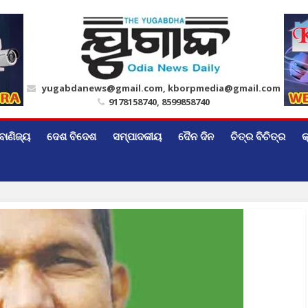
yugabdanews@gmail.com, kborpmedia@gmail.com
9178158740, 8599858740
ବାଣିଜ୍ୟ
ଦେଶ ବିଦେଶ
ସମ୍ପାଦକୀୟ
ଦୈନ ଦିନ
ଚିତ୍ର ବିଚିତ୍ର
କ