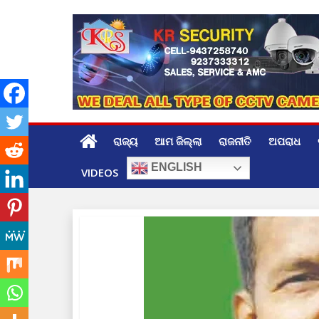
Skip
to
content
ରାଜ୍ୟ
ଆମ ଜିଲ୍ଲା
ରାଜନୀତି
ଅପରାଧ
ENGLISH
VIDEOS