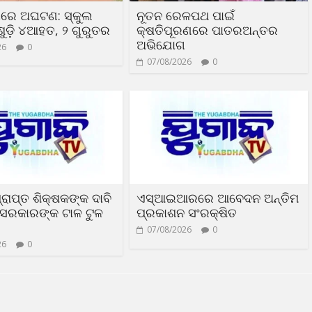
ୟରେ ଅଘଟଣ: ସ୍କୁଲ
ନୂତନ ରେଳପଥ ପାଇଁ
ୁଡ଼ି ୪ଆହତ, ୨ ଗୁରୁତର
କ୍ଷତିପୂରଣରେ ପାତରଅନ୍ତର
ଅଭିଯୋଗ
26
0
07/08/2026
0
୍ରାପ୍ତ ଶିକ୍ଷକଙ୍କ ଦାବି
ଏସ୍‌ଆଇଆରରେ ଆବେଦନ ଅନ୍ତିମ
ସରକାରଙ୍କ ଟାଳ ଟୁଳ
ପ୍ରକାଶନ ସଂରକ୍ଷିତ
07/08/2026
0
26
0