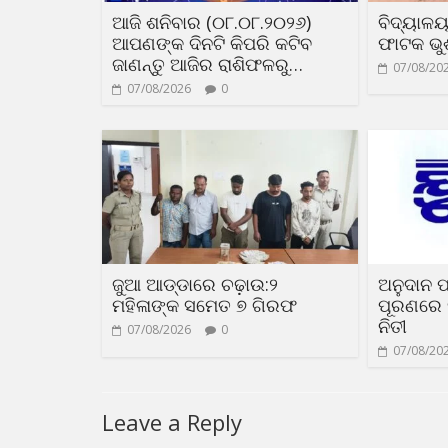
ଆଜି ଶନିବାର (୦୮.୦୮.୨୦୨୬)
ବିଦ୍ୟାଳ
ଆପଣଙ୍କ ଦିନଟି କିପରି କଟିବ
ଫାଟକ ଭୁଶ
ଜାଣନ୍ତୁ ଆଜିର ରାଶିଫଳରୁ…
07/08/20
07/08/2026
0
ଜୁଆ ଆଡ୍ଡାରେ ଚଢ଼ାଉ:୨
ଅନୁଦାନ ପ
ମହିଳାଙ୍କ ସମେତ ୭ ଗିରଫ
ପୂରଣରେ 
ନିତୀ
07/08/2026
0
07/08/20
Leave a Reply