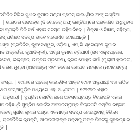
ତିଦିନ ଟିଭିର ସୁଧୀର କୁମାର ପଣ୍ଡା ପ୍ରେସ୍ କାଉନ୍ସିଲ ଅଫ୍ ଇଣ୍ଡିଆ
 | ଭାରତର ରାଜପତ୍ର (ଦି ଗେଜେଟ୍ ଅଫ୍ ଇଣ୍ଡିଆ)ରେ ପ୍ରକାଶିତ ଅଧିସୂଚନା
ଯକ୍ତି ତିନି ବର୍ଷ ଏହାର ସଦସ୍ଯ ରହିପାରିବେ | ଶିକ୍ଷା ଓ ବିଜ୍ଞାନ, ସହିତ୍ଯ,
ପ୍ରେସ୍ ପରିଷଦ ସଦସ୍ଯ ଭାବେ ମନୋନୀତ ହୋଇଥାନ୍ତି |
ଡା (ପ୍ରତିଦିନ, ଭୁବନେଶ୍ୱର, ଓଡ଼ିଶା), ଏମ୍ ଭି ଶ୍ରେୟାଂଶ କୁମାର
ଆନ ଅବ୍ଜର୍ଭର, ନୂଆଦିଲ୍ଲୀ), ଅରୁଣ କୁମାର ତ୍ରିପାଠୀ (ଜନ ଏକ୍ସପ୍ରେସ,
ରଦେଶ, ଲକ୍ଷ୍ନେ, ଉତ୍ତର ପ୍ରଦେଶ), ବ୍ରଜ ମୋହନ ଶର୍ମା (ଗୁଲାବୀ ହଲଚଲ,
କାଳୀ ଚରଣ ମୁଣ୍ଡା (ଝାରଖଣ୍ଡ) ଏବଂ ନରେଶ ଗଣପତ ମହସ୍କେ (ମହାରାଷ୍ଟ୍ର)
ସଂସ୍ଥା | ୧୯୬୬ରେ ପ୍ରେସ୍ କାଉନ୍ସିଲ ଆକ୍ଟ ୧୯୬୫ ଅନୁଯାୟୀ ଏହା ଗଠିତ
୍ରଥମ ସଂସ୍ଥାଗୁଡ଼ିକ ମଧ୍ୟରେ ଏହା ଅନ୍ଯତମ | ୧୯୭୯ରେ ଏହାର
୮ ଅନୁଯାୟୀ | ସୁପ୍ରିମ କୋର୍ଟର ଜଣେ ଅବସରପ୍ରାପ୍ତ ବିଚାରପତି ଏହାର
ନ ରହିଛନ୍ତି ସୁପ୍ରିମ କୋର୍ଟର ଅବସରପ୍ରାପ୍ତ ବିଚାରପତି ଜଷ୍ଟିସ ରଞ୍ଜନା
ାରତରୁ ସୁଧୀର କୁମାର ପଣ୍ଡା ଏକମାତ୍ର ସଦସ୍ଯ ହୋଇଥିବାରୁ ବିଭିନ୍ନ
, ରାଜନୈତିକ ବ୍ଯକ୍ତି, ଆଇନଜୀବୀଙ୍କ ପକ୍ଷରୁ ତାଙ୍କ ନିକଟକୁ ଶୁଭେଚ୍ଛାର
ତି |