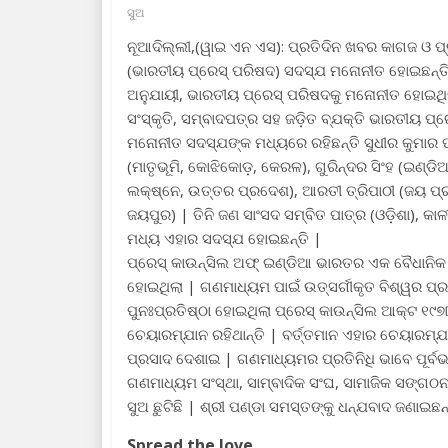
ସୁଅ
ନୂଆଦିଲ୍ଲୀ,(ୱାଇ ଏନ ଏସ): ପ୍ରତିଦିନ ଖବର କାଗଜ ଓ ପ୍ର
(ଭାରତୀୟ ପ୍ରେସ୍ ପରିଷଦ) ସଦସ୍ଯ ମନୋନୀତ ହୋଇଛନ୍ତି
ଅନୁଯାୟୀ, ଭାରତୀୟ ପ୍ରେସ୍ ପରିଷଦକୁ ମନୋନୀତ ହୋଇଥିବା ବ୍
ସଂସ୍କୃତି, ସମ୍ବାଦପତ୍ର ସହ ଜଡ଼ିତ ବ୍ଯକ୍ତି ଭାରତୀୟ 
ମନୋନୀତ ସଦସ୍ଯଙ୍କ ମଧ୍ୟରେ ରହିଛନ୍ତି ସୁଧୀର କୁମାର ପଣ୍
(ମାତୃଭୂମି, କୋଝିକୋଡ଼, କେରଳ), ଗୁରିନ୍ଦର ସିଂହ (ଇଣ୍ଡି
ଲକ୍ଷ୍ନେ, ଉତ୍ତର ପ୍ରଦେଶ), ଆରତୀ ତ୍ରିପାଠୀ (ଜୟ ପ୍
ଜୟପୁର) | ତିନି ଜଣ ସାଂସଦ ସମ୍ବିତ ପାତ୍ର (ଓଡ଼ିଶା), 
ମଧ୍ୟ ଏହାର ସଦସ୍ଯ ହୋଇଛନ୍ତି |
ପ୍ରେସ୍ କାଉନ୍ସିଲ ଅଫ୍ ଇଣ୍ଡିଆ ଭାରତର ଏକ ବୈଧାନିକ 
ହୋଇଥିଲା | ଗଣମାଧ୍ୟମ ପାଇଁ ଉତ୍ସର୍ଗୀକୃତ ବିଶ୍ୱର ପ
ପୁନଃପ୍ରତିଷ୍ଠା ହୋଇଥିଲା ପ୍ରେସ୍ କାଉନ୍ସିଲ ଆକ୍ଟ ୧୯୭
ଚେୟାରମ୍ଯାନ ରହିଥାନ୍ତି | ବର୍ତ୍ତମାନ ଏହାର ଚେୟାରମ୍ଯା
ପ୍ରସାଦ ଦେଶାଇ | ଗଣମାଧ୍ୟମର ପ୍ରତିନିଧି ଭାବେ ପୂର୍ବଭ
ଗଣମାଧ୍ୟମ ସଂସ୍ଥା, ସାମ୍ବାଦିକ ସଂଘ, ସାମାଜିକ ସଙ୍ଗଠନ
ସୁଅ ଛୁଟିଛି | ଶ୍ରୀ ପଣ୍ଡା ସମସ୍ତଙ୍କୁ ଧନ୍ଯବାଦ ଜଣାଇଛନ୍
Spread the love