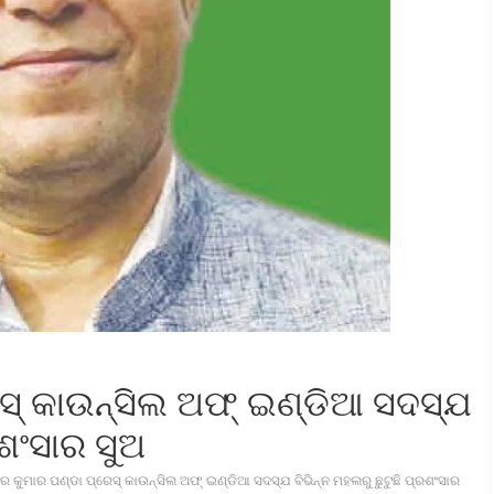
େସ୍ କାଉନ୍ସିଲ ଅଫ୍ ଇଣ୍ଡିଆ ସଦସ୍ଯ
ରଶଂସାର ସୁଅ
ୀର କୁମାର ପଣ୍ଡା ପ୍ରେସ୍ କାଉନ୍ସିଲ ଅଫ୍ ଇଣ୍ଡିଆ ସଦସ୍ଯ ବିଭିନ୍ନ ମହଲରୁ ଛୁଟୁଛି ପ୍ରଶଂସାର