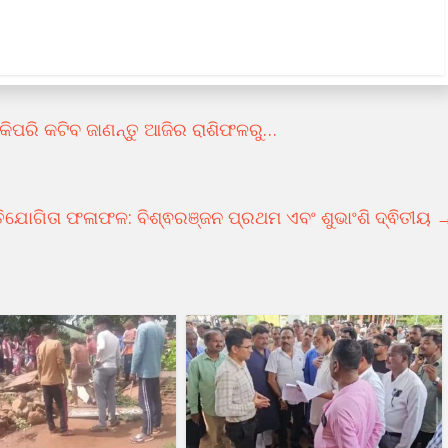
କିପରି କଟିବ ଜାଣନ୍ତୁ ଆଜିର ରାଶିଫଳରୁ…
ରତିଯୋଗିତା ଫଳାଫଳ: ବିଶ୍ଵରଞ୍ଜନ ପ୍ରଥମ ଏବଂ ଶୁଭାଂଶି ଦ୍ଵିତୀୟ