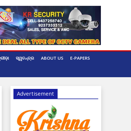
୍ରୀଡ଼ା
ସ୍ୱତନ୍ତ୍ର
ABOUT US
E-PAPERS
Advertisement