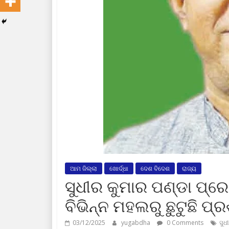
ଆମ ଜିଲ୍ଲା
ଖୋର୍ଦ୍ଧା
ଦେଶ ବିଦେଶ
ରାଜ୍ୟ
ସୁଧୀର କୁମାର ପଣ୍ଡା ପ୍ର
ବିଭିନ୍ନ ମହଲରୁ ଛୁଟୁଛି ପ୍
03/12/2025
yugabdha
0 Comments
ସୁଧ