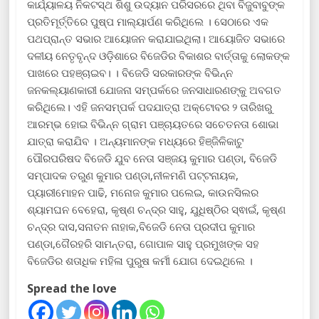
କାର୍ଯ୍ୟାଳୟ ନିକଟସ୍ଥ ଶିଶୁ ଉଦ୍ୟାନ ପରିସରରେ ଥିବା ବିଜୁବାବୁଙ୍କ
ପ୍ରତିମୂର୍ତ୍ତିରେ ପୁଷ୍ପ ମାଲ୍ୟାର୍ପଣ କରିଥିଲେ । ସେଠାରେ ଏକ
ପଥପ୍ରାନ୍ତ ସଭାର ଆୟୋଜନ କରାଯାଇଥିଲା। ଆୟୋଜିତ ସଭାରେ
ଦଳୀୟ ନେତୃବୃନ୍ଦ ଓଡ଼ିଶାରେ ବିଜେଡିର ବିକାଶର ବାର୍ତ୍ତାକୁ ଲୋକଙ୍କ
ପାଖରେ ପହଞ୍ଚାଇବ। । ବିଜେଡି ସରକାରଙ୍କ ବିଭିନ୍ନ
ଜନକଲ୍ୟାଣକାରୀ ଯୋଜନା ସମ୍ପର୍କରେ ଜନସାଧାରଣଙ୍କୁ ଅବଗତ
କରିଥିଲେ। ଏହି ଜନସମ୍ପର୍କ ପଦଯାତ୍ରା ଅକ୍ଟୋବର ୨ ତାରିଖରୁ
ଆରମ୍ଭ ହୋଇ ବିଭିନ୍ନ ଗ୍ରାମ ପଞ୍ଚାୟତରେ ସଚେତନତା ଶୋଭା
ଯାତ୍ରା କରାଯିବ । ଅନ୍ୟମାନଙ୍କ ମଧ୍ୟରେ ହିଞ୍ଜିଳିକାଟୁ
ପୌରପରିଷଦ ବିଜେଡି ଯୁବ ନେତା ସଞ୍ଜୟ କୁମାର ପଣ୍ଡା, ବିଜେଡି
ସମ୍ପାଦକ ତରୁଣ କୁମାର ପଣ୍ଡା,ନୀଳମଣି ପଟ୍ଟନାୟକ,
ପ୍ୟାରୀମୋହନ ପାଢି, ମନୋଜ କୁମାର ପଲେଇ, କାଉନସିଲର
ଶ୍ୟାମଘନ ବେହେରା, କୃଷ୍ଣ ଚନ୍ଦ୍ର ସାହୁ, ଯୁଧିଷ୍ଠିର ସ୍ଵାଇଁ, କୃଷ୍ଣ
ଚନ୍ଦ୍ର ଦାସ,ସନାତନ ନାହାକ,ବିଜେଡି ନେତା ପ୍ରଦୀପ କୁମାର
ପଣ୍ଡା,ଗୈରହରି ସାମନ୍ତରା, ଗୋପାଳ ସାହୁ ପ୍ରମୁଖଙ୍କ ସହ
ବିଜେଡିର ଶତାଧିକ ମହିଳା ପୁରୁଷ କର୍ମୀ ଯୋଗ ଦେଇଥିଲେ ।
Spread the love