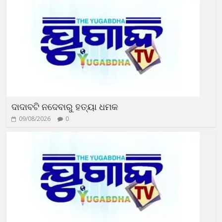
ଦାଦାବଟି ନଦେବାରୁ ହତ୍ୟା ଧମକ
09/08/2026
0