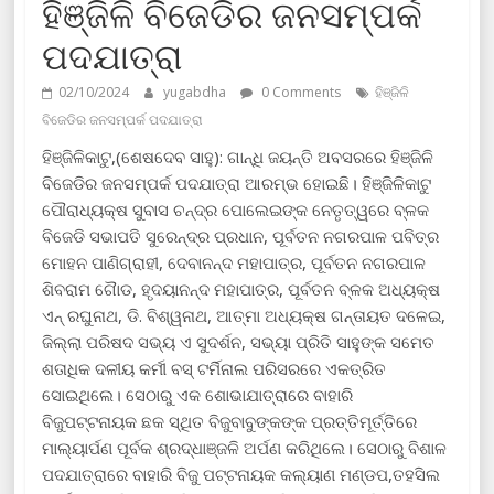
ହିଞ୍ଜିଳି ବିଜେଡିର ଜନସମ୍ପର୍କ
ପଦଯାତ୍ରା
02/10/2024
yugabdha
0 Comments
ହିଞ୍ଜିଳି
ବିଜେଡିର ଜନସମ୍ପର୍କ ପଦଯାତ୍ରା
ହିଞ୍ଜିଳିକାଟୁ,(ଶେଷଦେବ ସାହୁ): ଗାନ୍ଧି ଜୟନ୍ତି ଅବସରରେ ହିଞ୍ଜିଳି
ବିଜେଡିର ଜନସମ୍ପର୍କ ପଦଯାତ୍ରା ଆରମ୍ଭ ହୋଇଛି। ହିଞ୍ଜିଳିକାଟୁ
ପୌରାଧ୍ୟକ୍ଷ ସୁବାସ ଚନ୍ଦ୍ର ପୋଲେଇଙ୍କ ନେତୃତ୍ୱରେ ବ୍ଳକ
ବିଜେଡି ସଭାପତି ସୁରେନ୍ଦ୍ର ପ୍ରଧାନ, ପୂର୍ବତନ ନଗରପାଳ ପବିତ୍ର
ମୋହନ ପାଣିଗ୍ରାହୀ, ଦେବାନନ୍ଦ ମହାପାତ୍ର, ପୂର୍ବତନ ନଗରପାଳ
ଶିବରାମ ଗୈାଡ, ହୃଦୟାନନ୍ଦ ମହାପାତ୍ର, ପୂର୍ବତନ ବ୍ଳକ ଅଧ୍ୟକ୍ଷ
ଏନ୍ ରଘୁନାଥ, ଡି. ବିଶ୍ୱନାଥ, ଆତ୍ମା ଅଧ୍ୟକ୍ଷ ଗନ୍ତାୟତ ଦଳେଇ,
ଜିଲ୍ଲା ପରିଷଦ ସଭ୍ୟ ଏ ସୁଦର୍ଶନ, ସଭ୍ୟା ପ୍ରିତି ସାହୁଙ୍କ ସମେତ
ଶତାଧିକ ଦଳୀୟ କର୍ମୀ ବସ୍ ଟର୍ମିନାଲ ପରିସରରେ ଏକତ୍ରିତ
ସୋଇଥିଲେ। ସେଠାରୁ ଏକ ଶୋଭାଯାତ୍ରାରେ ବାହାରି
ବିଜୁପଟ୍ଟନାୟକ ଛକ ସ୍ଥିତ ବିଜୁବାବୁଙ୍କଙ୍କ ପ୍ରତ୍ତିମୂର୍ତ୍ତିରେ
ମାଲ୍ୟାର୍ପଣ ପୂର୍ବକ ଶ୍ରଦ୍ଧାଞ୍ଜଳି ଅର୍ପଣ କରିଥିଲେ। ସେଠାରୁ ବିଶାଳ
ପଦଯାତ୍ରାରେ ବାହାରି ବିଜୁ ପଟ୍ଟନାୟକ କଲ୍ୟାଣ ମଣ୍ଡପ,ତହସିଲ