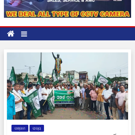
ଗଞ୍ଜାମ
ରାଜ୍ୟ