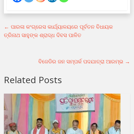
←
ପାରଳା କଂଗ୍ରେସ କାର୍ଯ୍ୟାଳୟରେ ପୂର୍ବତନ ବିଧାୟକ
ତ୍ରିନାଥ ସାହୁଙ୍କ ଶ୍ରାଦ୍ଧ ଦିବସ ପାଳିତ
ବିଜେଡିର ଜନ ସମ୍ପର୍କ ପଦଯାତ୍ରା ଆରମ୍ଭ
→
Related Posts