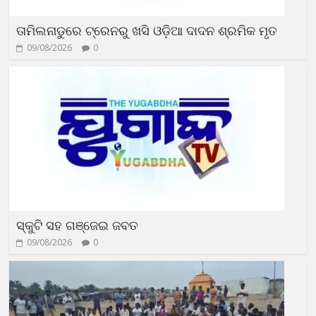
ତାମିଲନାଡୁରେ ଟ୍ରେନରୁ ଖସି ଓଡ଼ିଆ ଦାଦନ ଶ୍ରମିକ ମୃତ
09/08/2026
0
ସ୍କୁଟି ସହ ଗଞ୍ଜେଇ ଜବତ
09/08/2026
0