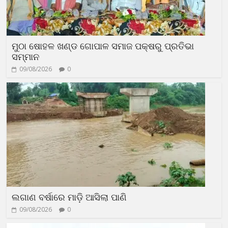
ମୁଠା ଷୋହଳ ଖଣ୍ଡ ଗୋପାଳ ସମାଜ ପକ୍ଷରୁ ପ୍ରତିଭା
ସମ୍ମାନ
09/08/2026
0
ଲଗାଣ ବର୍ଷାରେ ମାଡ଼ି ଆସିଲା ପାଣି
09/08/2026
0