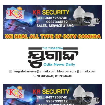
Skip
to
content
yugabdanews@gmail.com, kborpmedia@gmail.com
9178158740, 8599858740