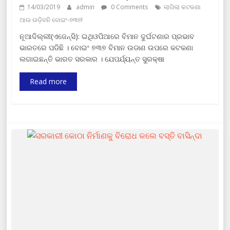
14/03/2019
admin
0 Comments
ଲାଗିଲା କଟକଣା
ଆଉ ଉଡ଼ିବନି ବୋଇଂ-୭୩୭!
ନୂଆଦିଲ୍ଲୀ(ଏଜେନ୍ସି): ଇଥିଓପିଆରେ ବିମାନ ଦୁର୍ଘଟଣାର ପ୍ରଭାବ
ଭାରତରେ ପଡିଛି । ବୋଇଂ ୭୩୭ ବିମାନ ଉଡାଣ ଉପରେ କଟକଣା
ଲଗାଇଛନ୍ତି ଭାରତ ସରକାର । ଯେପର୍ଯ୍ୟନ୍ତ ସୁରକ୍ଷା
Read more