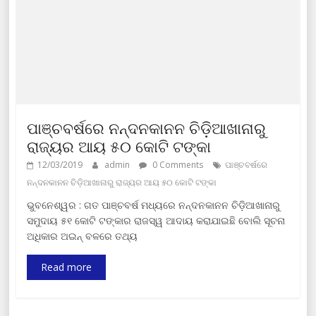
ପାଞ୍ଚବର୍ଷରେ ନନ୍ଦନକାନନ ଚିଡ଼ିଆଖାନାରୁ
ରାଜ୍ୟର ଆୟ ୫୦ କୋଟି ଟଙ୍କା
12/03/2019
admin
0 Comments
ପାଞ୍ଚବର୍ଷରେ
ନନ୍ଦନକାନନ ଚିଡ଼ିଆଖାନାରୁ ରାଜ୍ୟର ଆୟ ୫୦ କୋଟି ଟଙ୍କା
ଭୁବନେଶ୍ୱର : ଗତ ପାଞ୍ଚବର୍ଷ ମଧ୍ୟରେ ନନ୍ଦନକାନନ ଚିଡ଼ିଆଖାନାରୁ
ସମୁଦାୟ ୫୧ କୋଟି ଟଙ୍କାର ରାଜସ୍ୱ ଆଦାୟ କରାଯାଇଛି ବୋଲି ସୂଚନା
ଅଧିକାର ଅଇନ୍ ବଳରେ ତଥ୍ୟ
Read more