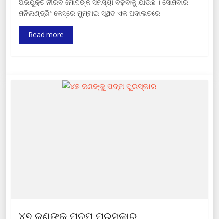
ଅଭିଯୁକ୍ତ ନୀରବ ମୋଦିଙ୍କ ସମସ୍ୟା ବଢ଼ିବାକୁ ଯାଉଛି । ସୋମବାର
ମନିଲଣ୍ଡ୍ରିଂ କେସ୍ରେ ମୁମ୍ବାଇ ସ୍ଥିତ ଏକ ଅଦାଲତରେ
Read more
୪୭ ଜଣଙ୍କୁ ପଦ୍ମ ପୁରସ୍କାର