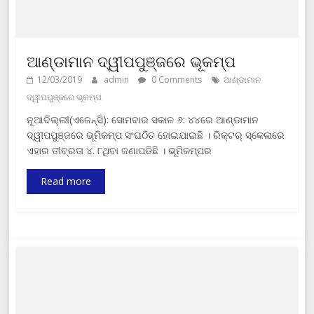
ଆଣ୍ଡାମାନ ଦ୍ୱୀପପୁଞ୍ଜରେ ଭୂକମ୍ପ
12/03/2019
admin
0 Comments
ଆଣ୍ଡାମାନ
ଦ୍ୱୀପପୁଞ୍ଜରେ ଭୂକମ୍ପ
ନୂଆଦିଲ୍ଲୀ(ଏଜେନ୍ସି): ସୋମବାର ସକାଳ ୬: ୪୪ରେ ଆଣ୍ଡାମାନ
ଦ୍ୱୀପପୁଞ୍ଜରେ ଭୂମିକମ୍ପ ସଂଘଠିତ ହୋଇଯାଇଛି । ରିକ୍ଟର୍ ସ୍କେଲରେ
ଏହାର ତୀବ୍ରତା ୪. ୮ଥିବା ଜଣାପଡିଛି । ଭୂମିକମ୍ପର
Read more