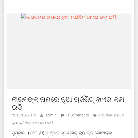
ନୀରବଙ୍କ ନାମରେ ନୂଆ ଚାର୍ଜଶିଟ୍ ଦାଏର କଲା
ଇଡି
13/03/2019
admin
0 Comments
ନୀରବଙ୍କ ନାମରେ
ନୂଆ ଚାର୍ଜଶିଟ୍ ଦାଏର କଲା ଇଡି
ମୁମ୍ବାଇ, (ଏଜେନ୍ସି): ପଞ୍ଜାବ ନ୍ୟାସ୍ନାଲ୍ ବ୍ୟାଙ୍କ୍ ଘୋଟାଲାର