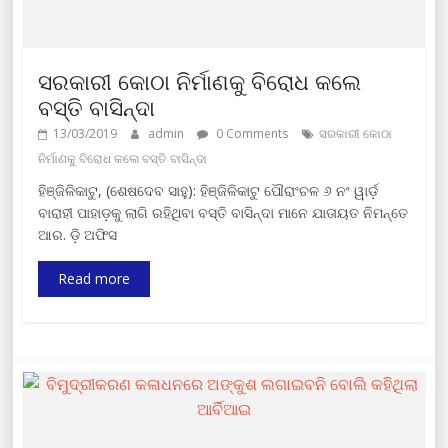
ସରକାରୀ କୋଠା ନିର୍ମାଣକୁ ବିରୋଧ କଲେ
ବସ୍ତି ବାସିନ୍ଦା
13/03/2019
admin
0 Comments
ସରକାରୀ କୋଠା
ନିର୍ମାଣକୁ ବିରୋଧ କଲେ ବସ୍ତି ବାସିନ୍ଦା
ହିଞ୍ଜିଳିକାଟୁ, (ଶେଷଦେବ ସାହୁ): ହିଞ୍ଜିଳିକାଟୁ ପୌରାଂଚଳ ୬ ନଂ ୱାର୍ଡ଼
ବାରାହୀ ପାହାଡ଼କୁ ଲାଗି ରହିଥିବା ବସ୍ତି ବାସିନ୍ଦା ମାନେ ଯାତାୟତ ନିମନ୍ତେ
ଆର. ଡ଼ି ଅଫିସ
Read more