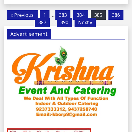
« Previous
1
…
383
384
385
386
387
…
390
Next »
Advertisement