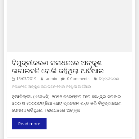
ବିମୁଦ୍ରୀକରଣ କଳାଧନରେ ଅଙ୍କୁଶ
ଲଗାଇବନି ବୋଲି କହିଥିଲା ଆର୍ବିଆଇ
13/03/2019
admin
0 Comments
ବିମୁଦ୍ରୀକରଣ
କଳାଧନରେ ଅଙ୍କୁଶ ଲଗାଇବନି ବୋଲି କହିଥିଲା ଆର୍ବିଆଇ
ନୂଆଦିଲ୍ଲୀ, (ଏଜେନ୍ସି): ୨୦୧୬ ନଭେମ୍ବର ୮ରେ କେନ୍ଦ୍ର ସରକାର
୫୦୦ ଓ ୧୦୦୦ଟଙ୍କିଆ ନୋଟ୍ ପ୍ରଚଳନ ବନ୍ଦ କରି ବିମୁଦ୍ରୀକରଣ
ଘୋଷଣା କରିଥିଲେ । କଳାଧନରେ ଅଙ୍କୁଶ
Read more