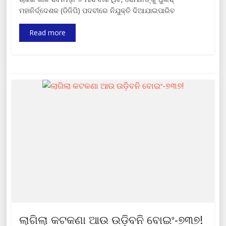
ମହାନିର୍ଦ୍ଦେଶକ (ଡିଜିପି) ପଦବୀରେ ନିଯୁକ୍ତି ଦିଆଯାଇପାରିବ
Read more
ଲାଗିଲା କଟକଣା ଆଉ ଉଡ଼ିବନି ବୋଇଂ-୭୩୭!