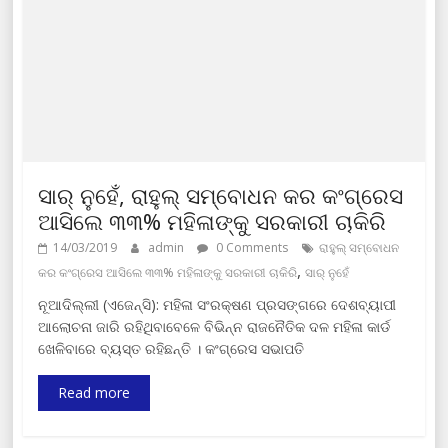
ସାର୍ ନୁହେଁ, ରାହୁଲ୍ ସମ୍ବୋଧନ କର କଂଗ୍ରେସ
ଆସିଲେ ୩୩% ମହିଳାଙ୍କୁ ସରକାରୀ ଚାକିରି
14/03/2019
admin
0 Comments
ରାହୁଲ୍ ସମ୍ବୋଧନ
,
କର କଂଗ୍ରେସ ଆସିଲେ ୩୩% ମହିଳାଙ୍କୁ ସରକାରୀ ଚାକିରି
ସାର୍ ନୁହେଁ
ନୂଆଦିଲ୍ଲୀ (ଏଜେନ୍ସି): ମହିଳା ସଂରକ୍ଷଣ ପ୍ରସଙ୍ଗରେ ଦେଶବ୍ୟାପୀ
ଆଲୋଚନା ଜାରି ରହିଥିବାବେଳେ ବିଭିନ୍ନ ରାଜନୈତିକ ଦଳ ମହିଳା କାର୍ଡ
ଖେଳିବାରେ ବ୍ୟସ୍ତ ରହିଛନ୍ତି । କଂଗ୍ରେସ ସଭାପତି
Read more