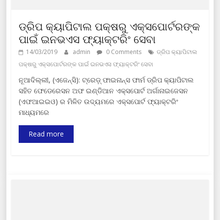
ଡ୍ରିପ କ୍ୟାପିଟାଲ ପକ୍ଷରୁ ଏକ୍ସପୋର୍ଟରଙ୍କ
ପାଇଁ ଇନଭଏସ ଫ୍ୟାକ୍ଟରିଂ ସେବା
14/03/2019
admin
0 Comments
ଡ୍ରିପ କ୍ୟାପିଟାଲ
ପକ୍ଷରୁ ଏକ୍ସପୋର୍ଟରଙ୍କ ପାଇଁ ଇନଭଏସ ଫ୍ୟାକ୍ଟରିଂ ସେବା
ନୂଆଦିଲ୍ଲୀ, (ଏଜେନ୍ସି): ଟ୍ରେଡ଼୍ ଫାଇନାନ୍ସ ଫାର୍ମ ଡ୍ରିପ କ୍ୟାପିଟାଲ
ସହିତ ଫେଡେରେସନ ଅଫ ଇଣ୍ଡିଆନ ଏକ୍ସପୋର୍ଟ ଅର୍ଗାନାଇଜେସନ
(ଏଫଆଇଇଓ) ର ମିଳିତ ଉଦ୍ୟମରେ ଏକ୍ସପୋର୍ଟ ଫ୍ୟାକ୍ଟରିଂ
ମାଧ୍ୟମରେ
Read more