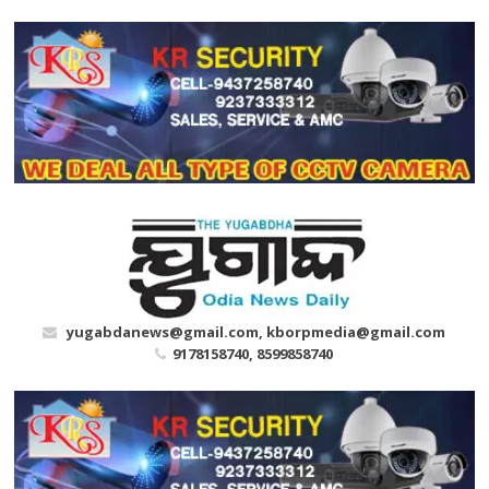
Skip
to
content
yugabdanews@gmail.com, kborpmedia@gmail.com
9178158740, 8599858740