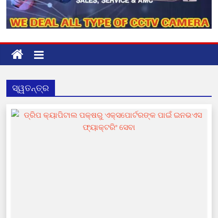
ସ୍ୱତନ୍ତ୍ର