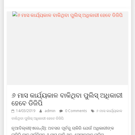
୬ ମାସ କାର୍ଯ୍ୟକାଳ ବାକିଥିବା ପୁଲିସ୍ ଅଧିକାରୀ
ହେବେ ଡିଜିପି
14/03/2019
admin
0 Comments
୬ ମାସ କାର୍ଯ୍ୟକାଳ
ବାକିଥିବା ପୁଲିସ୍ ଅଧିକାରୀ ହେବେ ଡିଜିପି
ନୂଆଦିଲ୍ଲୀ(ଏଜେନ୍ସି): ଅବସର ପୂର୍ବରୁ ଚାକିରି ଯେଉଁ ଅଧିକାରୀଙ୍କ
ଚାକିରି କାଳ ସର୍ବନିମ୍ନ ୬ ମାସ ବାକି ଥିବ, ସେମାନଙ୍କୁ ପୁଲିସ୍