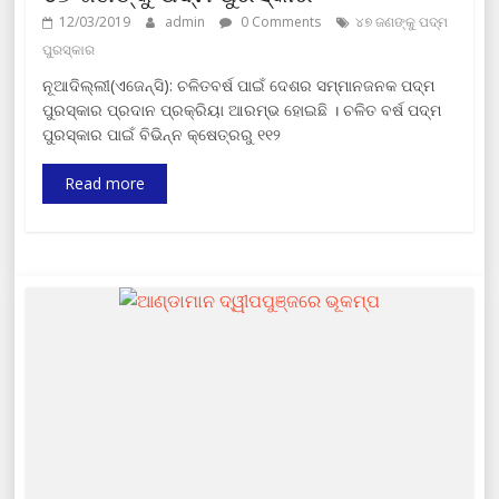
12/03/2019
admin
0 Comments
୪୭ ଜଣଙ୍କୁ ପଦ୍ମ
ପୁରସ୍କାର
ନୂଆଦିଲ୍ଲୀ(ଏଜେନ୍ସି): ଚଳିତବର୍ଷ ପାଇଁ ଦେଶର ସମ୍ମାନଜନକ ପଦ୍ମ
ପୁରସ୍କାର ପ୍ରଦାନ ପ୍ରକ୍ରିୟା ଆରମ୍ଭ ହୋଇଛି । ଚଳିତ ବର୍ଷ ପଦ୍ମ
ପୁରସ୍କାର ପାଇଁ ବିଭିନ୍ନ କ୍ଷେତ୍ରରୁ ୧୧୨
Read more