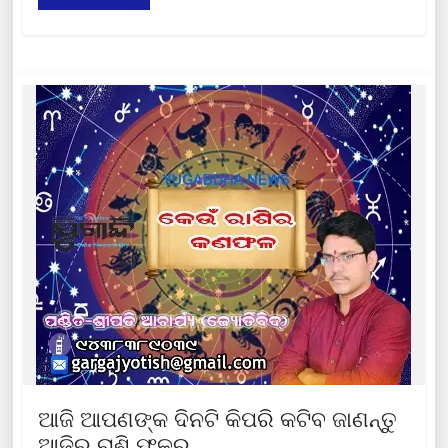
ଆଜି ଆପଣଙ୍କ ଦିନଟି କିପରି କଟିବ ଜାଣନ୍ତୁ
ଆଜିର ରାଶି ଫଳରୁ….