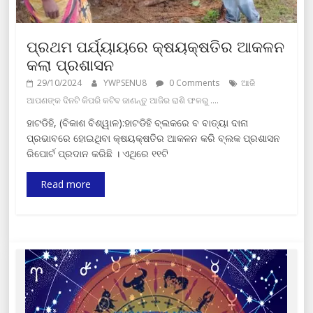
ପ୍ରଥମ ପର୍ଯ୍ୟାୟରେ କ୍ଷୟକ୍ଷତିର ଆକଳନ
କଲା ପ୍ରଶାସନ
29/10/2024
YWPSENU8
0 Comments
ଆଜି
ଆପଣଙ୍କ ଦିନଟି କିପରି କଟିବ ଜାଣନ୍ତୁ ଆଜିର ରାଶି ଫଳରୁ ....
ହାଟଡିହି, (ବିକାଶ ବିଶ୍ୱାଳ):ହାଟଡିହି ବ୍ଲକରେ ବ ବାତ୍ୟା ଦାନା
ପ୍ରଭାବରେ ହୋଇଥିବା କ୍ଷୟକ୍ଷତିର ଆକଳନ କରି ବ୍ଲକ ପ୍ରଶାସନ
ରିପୋର୍ଟ ପ୍ରଦାନ କରିଛି । ଏଥିରେ ୧୧ଟି
Read more