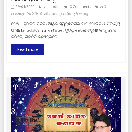
29/04/2020
yugabdha
0 Comments
ଆଜି
ଆପଣଙ୍କ ଦିନଟି କିପରି କଟିବ ଜାଣନ୍ତୁ ଆଜିର ରାଶି ଫଳରୁ ....
ମେଷ – ସୁଖବର ମିଳିବ, ଆର୍ଥିକ ସ୍ୱଚ୍ଛଳତାର ବାଟ ଖୋଲିିବ, ଧର୍ମକାର୍ଯ୍ୟ
ଓ ସାମାଜ ସେବାରେ ମନବଳାଇବେ, ବୁଦ୍ଧି ବଳରେ ଶତୃମାନଙ୍କୁ ଦମନ
କରିବେ, ରାଜନିତି କ୍ଷେତ୍ରରେ
Read more