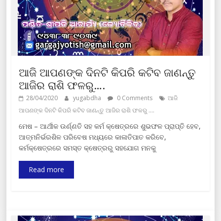
ଆଜି ଆପଣଙ୍କ ଦିନଟି କିପରି କଟିବ ଜାଣନ୍ତୁ
ଆଜିର ରାଶି ଫଳରୁ….
28/04/2020
yugabdha
0 Comments
ଆଜି
ଆପଣଙ୍କ ଦିନଟି କିପରି କଟିବ ଜାଣନ୍ତୁ ଆଜିର ରାଶି ଫଳରୁ ....
ମେଷ – ଆର୍ଥୀକ ଉର୍ଣ୍ଣତି ସହ କର୍ମ କ୍ଷେତ୍ରରେ ଶୁଭଫଳ ପ୍ରାପ୍ତି ହେବ,
ଆତ୍ମନିର୍ଭରଶିଳ ପରିବେଷ ମଧ୍ୟରେ କାଳାତିପାତ କରିବେ,
କର୍ମକ୍ଷେତ୍ରରେ ସମସ୍ତ କ୍ଷେତ୍ରରୁ ସହଯୋଗ ମନକୁ
Read more