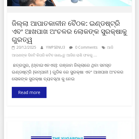
ଜିଲ୍ଲା ଆପାତକାଳୀନ ବୈଠକ: ଇଣ୍ଡଷ୍ଟ୍ରି
ଏବଂ ଆଖପାଖ ଅଂଚଳର ଲୋକଙ୍କ ସୁରକ୍ଷାକୁ
ଗୁରତ୍ୱ
20/12/2025
YWPSENU3
0 Comments
ଆଜି
ଆପଣଙ୍କ ଦିନଟି କିପରି କଟିବ ଜାଣନ୍ତୁ ଆଜିର ରାଶି ଫଳରୁ ....
ଛତ୍ରପୁର, (ଓ୍ବାଇଏନଏସ): ଗଞ୍ଜାମ ଜିଲ୍ଲାରେ ଥିବା ସମସ୍ତ
ଇଣ୍ଡଷ୍ଟ୍ରି (କମ୍ପାନୀ ) ଗୁଡିକ ରେ ସୁରକ୍ଷା ଏବଂ ଆଖପାଖ ଅଂଚଳର
ଲୋକଙ୍କ ସୁରକ୍ଷା ବ୍ୟବସ୍ଥା କୁ ନେଇ
Read more