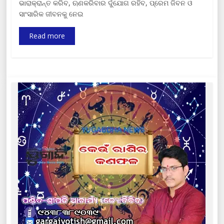
ଭାରାକ୍ରାନ୍ତ କରିବ, ଋଣକରିବାର ର୍ଦୁଯୋଗ ରହିବ, ପ୍ରେମ ଜିବନ ଓ
ସାଂସାରିକ ଜୀବନକୁ ନେଇ
Read more