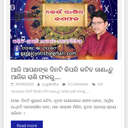
ଆଜି ଆପଣଙ୍କ ଦିନଟି କିପରି କଟିବ ଜାଣନ୍ତୁ
ଆଜିର ରାଶି ଫଳରୁ….
30/04/2020
yugabdha
0 Comments
ଆଜି
ଆପଣଙ୍କ ଦିନଟି କିପରି କଟିବ ଜାଣନ୍ତୁ ଆଜିର ରାଶି ଫଳରୁ ....
ମେଷ- ଦିନଟି ଶୁଭରେ କଟିବ, ନୂତନ ଯୋଜନାରେ ସଫଳ ହେବେ, ଆର୍ଥିକ
ଉନ୍ନତି ପରଲକ୍ଷିତ ହେବ, ମାନ ସମ୍ମାନ ମିଳିବ, ନୁତନ ଦ୍ରବ୍ୟ କ୍ରୟ
କରିବେ ।
Read more