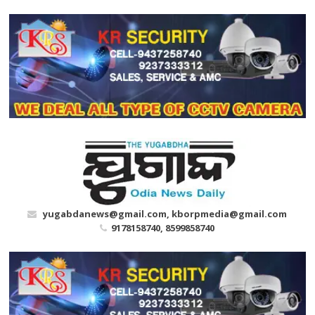
Skip
to
content
yugabdanews@gmail.com, kborpmedia@gmail.com
9178158740, 8599858740