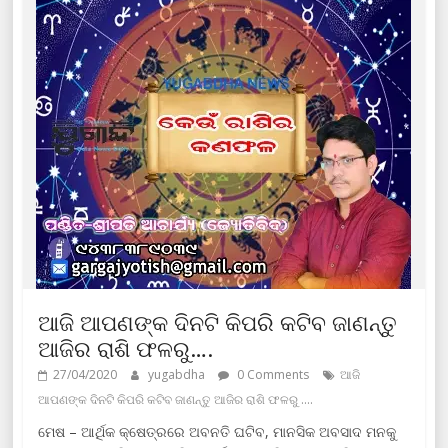
ଆଜି ଆପଣଙ୍କ ଦିନଟି କିପରି କଟିବ ଜାଣନ୍ତୁ
ଆଜିର ରାଶି ଫଳରୁ….
27/04/2020
yugabdha
0 Comments
ଆଜି
ଆପଣଙ୍କ ଦିନଟି କିପରି କଟିବ ଜାଣନ୍ତୁ ଆଜିର ରାଶି ଫଳରୁ ....
ମେଷ – ଆର୍ଥିକ କ୍ଷେତ୍ରରେ ଅବନତି ଘଟିବ, ମାନସିକ ଅବସାଦ ମନକୁ