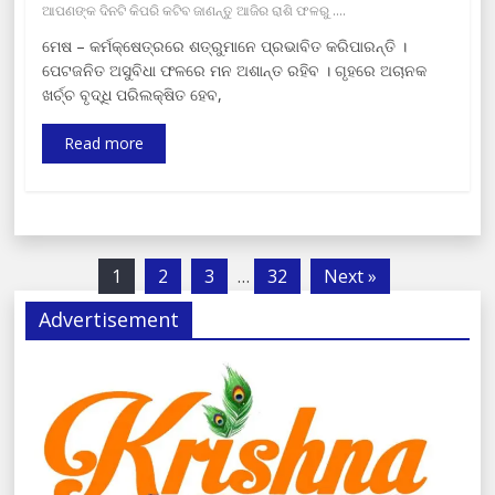
ଆପଣଙ୍କ ଦିନଟି କିପରି କଟିବ ଜାଣନ୍ତୁ ଆଜିର ରାଶି ଫଳରୁ ....
ମେଷ – କର୍ମକ୍ଷେତ୍ରରେ ଶତ୍ରୁମାନେ ପ୍ରଭାବିତ କରିପାରନ୍ତି ।
ପେଟଜନିତ ଅସୁବିଧା ଫଳରେ ମନ ଅଶାନ୍ତ ରହିବ । ଗୃହରେ ଅଚାନକ
ଖର୍ଚ୍ଚ ବୃଦ୍ଧି ପରିଲକ୍ଷିତ ହେବ,
Read more
1
2
3
…
32
Next »
Advertisement