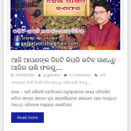
ଆଜି ଆପଣଙ୍କ ଦିନଟି କିପରି କଟିବ ଜାଣନ୍ତୁ
ଆଜିର ରାଶି ଫଳରୁ….
25/04/2020
yugabdha
0 Comments
ଆଜି
ଆପଣଙ୍କ ଦିନଟି କିପରି କଟିବ ଜାଣନ୍ତୁ ଆଜିର ରାଶି ଫଳରୁ ....
ମେଷ – ଆଜି କୌଣସି ଜନହିତକର ଅନୁଷ୍ଠାନରେ ସମୟ ଅତିବାହିତ
କରିବା ସଙ୍ଗେ ସଙ୍ଗେ ଦୂର ସମ୍ପର୍କୀୟଙ୍କ ସହଯୋଗ ପାଇ ଅତ୍ୟନ୍ତ
ଆନନ୍ଦ ପରିବେଷ ମଧ୍ୟରେ କାଳାତିପାତ
Read more