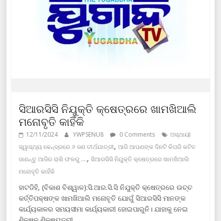
ସିଆରସିସି ନିଯୁକ୍ତି କ୍ଷେତ୍ରରେ ଖାମଖିଆଲି
ମନୋବୃତି କାହିଁକି
12/11/2024
YWPSENU8
0 Comments
ଅସ୍ଥାୟୀ
,
ସ୍ୱାସ୍ଥ୍ୟ କେନ୍ଦ୍ରରେ ୬ ଜଣ ତୀର୍ଥଯାତ୍ରୀ
ଆଜି ଆପଣଙ୍କ ଦିନଟି କିପରି କଟିବ
,
ଜାଣନ୍ତୁ ଆଜିର ରାଶି ଫଳରୁ ....
ସିଆରସିସି ନିଯୁକ୍ତି କ୍ଷେତ୍ରରେ ଖାମଖିଆଲି
ମନୋବୃତି କାହିଁକି
ହାଟଡିହି, (ବିକାଶ ବିଶ୍ୱାଳ):ସି.ଆର.ସି.ସି ନିଯୁକ୍ତି କ୍ଷେତ୍ରରେ ଉଚ୍ଚ
କର୍ତ୍ତିପକ୍ଷଙ୍କ ଖାମଖିଆଲି ମନୋବୃତି ଯୋଗୁଁ ସିଆରସିସି ମାନଙ୍କ
କାର୍ଯ୍ୟକାଳର ସମୟସୀମା କାର୍ଯ୍ୟକାରୀ ହୋଇପାରୁନି। ଯାହାକୁ ନେଇ
ଶିକ୍ଷକ ଶିକ୍ଷୟତ୍ରୀ