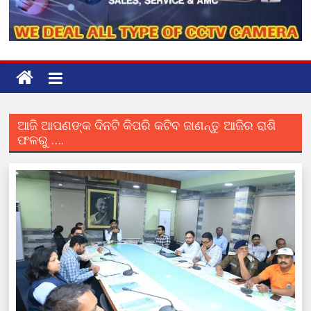
ଆଜି ଆପଣଙ୍କ ଦିନଟି କିପରି କଟିବ ଜାଣନ୍ତୁ ଆଜିର ରାଶି
ଫଳରୁ ….