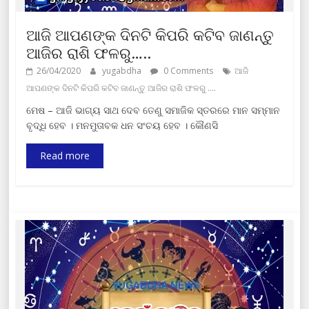
ଆଜି ଆପଣଙ୍କ ଦିନଟି କିପରି କଟିବ ଜାଣନ୍ତୁ
ଆଜିର ରାଶି ଫଳରୁ…..
26/04/2020
yugabdha
0 Comments
ଆଜି
ଆପଣଙ୍କ ଦିନଟି କିପରି କଟିବ ଜାଣନ୍ତୁ ଆଜିର ରାଶି ଫଳରୁ ....
ମେଷ – ଆଜି ଭାଗ୍ୟ ସାଥ ଦେବ ତେଣୁ ସମାଜିକ ସ୍ତରରେ ମାନ ସମ୍ମାନ
ବୃଦ୍ଧି ହେବ । ମନମୁତାବକ ଧନ ସଂଚୟ ହେବ । କୌଣସି
Read more