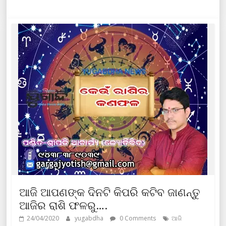
ଆଜି ଆପଣଙ୍କ ଦିନଟି କିପରି କଟିବ ଜାଣନ୍ତୁ
ଆଜିର ରାଶି ଫଳରୁ….
24/04/2020
yugabdha
0 Comments
ଆଜି