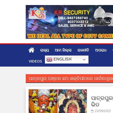
Skip
to
content
ରାଜ୍ୟ
ଆମ ଜିଲ୍ଲା
ରାଜନୀତି
ଅପରାଧ
ENGLISH
VIDEOS
ପାତ୍ରପୁର ଅଞ୍ଚର ଛଅ ଶକ୍ତିପୀଠରେ ପାର୍ବଣପୂଜା
ପାତ୍ରପୁର
ଭିଡ
23/09/2025