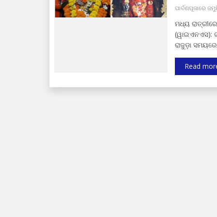
ପାର୍ବଣପୂଜାରେ ଜମୁ
ମଧ୍ୟ ରାତ୍ରୀରେ
(ୱାଇଏନଏସ): ଗ
ରାଜୁଡ଼ା ସମୟରେ
Read mor