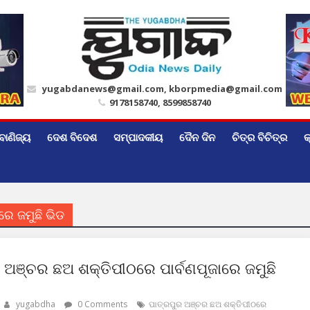
yugabdanews@gmail.com, kborpmedia@gmail.com
9178158740, 8599858740
ବାଣିଜ୍ୟ
ଦେଶ ବିଦେଶ
ସମ୍ପାଦକୀୟ
ଦୈନ ଦିନ
ଚିତ୍ର ବିଚିତ୍ର
କ
ରେ ଜମୁଛି ଭିଡ
 ଅଞ୍ଚର ଛଅ ଶକ୍ତିପୀଠରେ ପାର୍ବଣପୂଜାରେ ଜମୁଛି
yugabdha
0 Comments
ପାତ୍ରପୁର ଅଞ୍ଚର ଛଅ ଶକ୍ତିପୀଠରେ