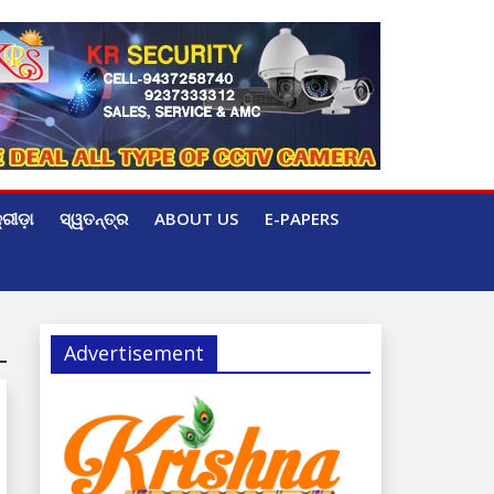
୍ରୀଡ଼ା
ସ୍ୱତନ୍ତ୍ର
ABOUT US
E-PAPERS
Advertisement