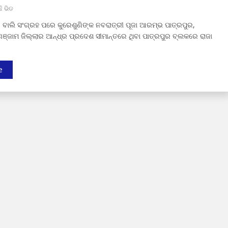
ଛି ଭିଡ
 ବାଲି ସଂଗ୍ରହ ପରେ କୁରେଶୁଣିଙ୍କ ନବରାତ୍ରୀ ପୂଜା ଆରମ୍ଭ ପାତ୍ରପୁର,
ଞ୍ଜାମ ଜିଲ୍ଲାର ଆନ୍ଧ୍ର ପ୍ରଦେଶ ସୀମାନ୍ତରେ ଥିବା ପାତ୍ରପୁର ବ୍ଲକରେ ରାଜା
e