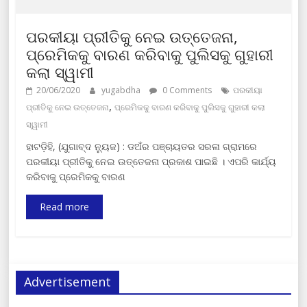
ପରକୀୟା ପ୍ରୀତିକୁ ନେଇ ଉତ୍ତେଜନା,
ପ୍ରେମିକକୁ ବାରଣ କରିବାକୁ ପୁଲିସକୁ ଗୁହାରୀ
କଲା ସ୍ୱାମୀ
20/06/2020
yugabdha
0 Comments
ପରକୀୟା
,
ପ୍ରୀତିକୁ ନେଇ ଉତ୍ତେଜନା
ପ୍ରେମିକକୁ ବାରଣ କରିବାକୁ ପୁଲିସକୁ ଗୁହାରୀ କଲା
ସ୍ୱାମୀ
ହାଟଡ଼ିହି, (ଯୁଗାବ୍ଦ ନ୍ୟୁଜ) : ଡଅଁର ପଞ୍ଚାୟତର ସରଳା ଗ୍ରାମରେ
ପରକୀୟା ପ୍ରୀତିକୁ ନେଇ ଉତ୍ତେଜନା ପ୍ରକାଶ ପାଇଛି । ଏପରି କାର୍ଯ୍ୟ
କରିବାକୁ ପ୍ରେମିକକୁ ବାରଣ
Read more
Advertisement