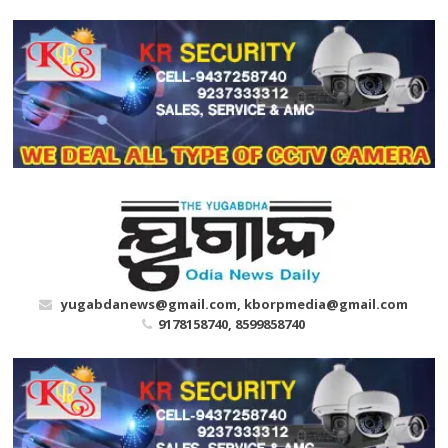
Skip
to
content
yugabdanews@gmail.com, kborpmedia@gmail.com
9178158740, 8599858740