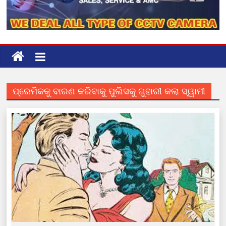
ପ୍ରେମିକକୁ ବାରଣ କରିବାକୁ ପୁଲିସକୁ ଗୁହାରୀ କଲା ସ୍ୱାମୀ