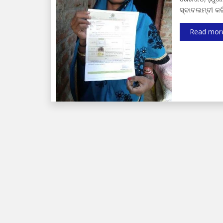
ସ୍ବାବଲମ୍ବୀ କର
Read mor