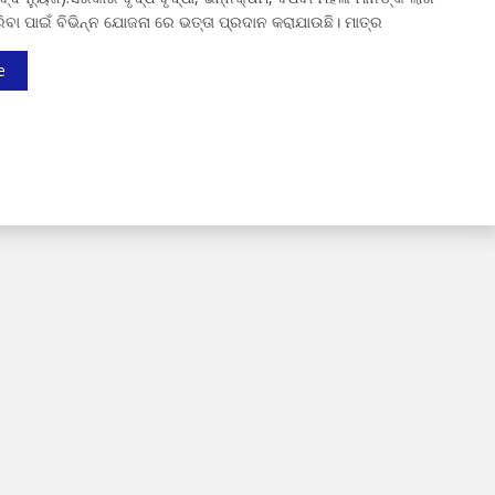
ିବା ପାଇଁ ବିଭିନ୍ନ ଯୋଜନା ରେ ଭତ୍ତା ପ୍ରଦାନ କରାଯାଉଛି। ମାତ୍ର
e