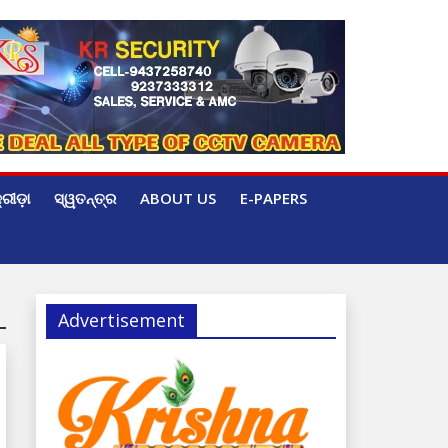
୍ରୀଡ଼ା
ସ୍ୱତନ୍ତ୍ର
ABOUT US
E-PAPERS
Advertisement