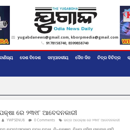
yugabdanews@gmail.com, kborpmedia@gmail.com
9178158740, 8599858740
ବାଣିଜ୍ୟ
ଦେଶ ବିଦେଶ
ସମ୍ପାଦକୀୟ
ଦୈନ ଦିନ
ଚିତ୍ର ବିଚିତ୍ର
କ
ପେକ୍ଷା ରେ ୨୩୧୮ ଆବେଦନକାରୀ
YWPSENU8
0 Comments
ଭତ୍ତା ଅପେକ୍ଷା ରେ ୨୩୧୮ ଆବେଦନକାରୀ
୍ଦ ନ୍ୟୁଜ):ସରକାର ବୃଦ୍ଧ ବୃଦ୍ଧା, ଭିନ୍ନକ୍ଷମ, ବିଧବା ମହିଳା ମାନଙ୍କ ଲାଗି