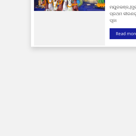
ମୟୁରଭଞ୍ଜ,(ମୁର
ପ୍ରଥମ କୀରଣରୁ 
ପୂଜା
Read mor