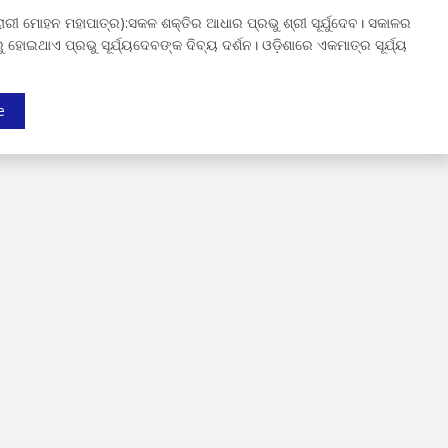
ାରୀ ମୋହନ ମହାପାତ୍ର):ସକଳ ଶକ୍ତିର ଆଧାର ପ୍ରଭୁ ଶ୍ରୀ ସୂର୍ଯୁଦେବ। ସକାଳର
ହୋଇଥାଏ ପ୍ରଭୁ ସୂର୍ଯ୍ୟଦେବଙ୍କ ଦିବ୍ୟ ଦର୍ଶନ। ଓଡ଼ିଶାରେ ଏକମାତ୍ର ସୂର୍ଯ୍ୟ
e