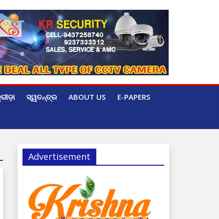
୍ରୀଡ଼ା
ସ୍ୱତନ୍ତ୍ର
ABOUT US
E-PAPERS
Advertisement