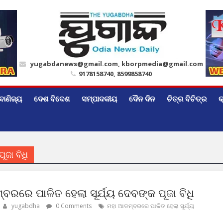
yugabdanews@gmail.com, kborpmedia@gmail.com
9178158740, 8599858740
ବାଣିଜ୍ୟ
ଦେଶ ବିଦେଶ
ସମ୍ପାଦକୀୟ
ଦୈନ ଦିନ
ଚିତ୍ର ବିଚିତ୍ର
କ
ଜା ବିଧି
ବରରେ ପାଳିତ ହେଲା ସୂର୍ଯ୍ୟ ଦେବଙ୍କ ପୂଜା ବିଧି
yugabdha
0 Comments
ମହା ଆଡମ୍ବରରେ ପାଳିତ ହେଲା ସୂର୍ଯ୍ୟ