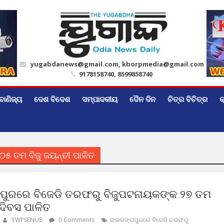
yugabdanews@gmail.com, kborpmedia@gmail.com
9178158740, 8599858740
ବାଣିଜ୍ୟ
ଦେଶ ବିଦେଶ
ସମ୍ପାଦକୀୟ
ଦୈନ ଦିନ
ଚିତ୍ର ବିଚିତ୍ର
କ
୫ ତମ ବିଜୁ ଜୟନ୍ତୀ ପାଳିତ
ପୁରରେ ବିଜେଡି ତରଫରୁ ବିଜୁପଟନାୟକଙ୍କ ୨୭ ତମ
ଦିବସ ପାଳିତ
YWPSENU8
0 Comments
ରାଇରଙ୍ଗପୁରରେ ବିଜେଡି ତରଫରୁ