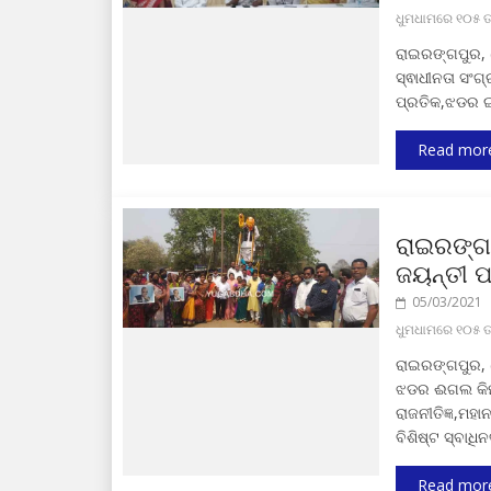
ଧୁମଧାମରେ ୧୦୫ ତମ
ରାଇରଙ୍ଗପୁର, 
ସ୍ଵାଧୀନତା ସଂଗ୍
ପ୍ରତିକ,ଝଡର 
Read mor
ରାଇରଙ୍ଗ
ଜୟନ୍ତୀ ପ
05/03/2021
ଧୁମଧାମରେ ୧୦୫ ତମ
ରାଇରଙ୍ଗପୁର, (
ଝଡର ଈଗଲ କିମ୍
ରାଜନୀତିଜ୍ଞ,ମହ
ବିଶିଷ୍ଟ ସ୍ବାଧି
Read mor