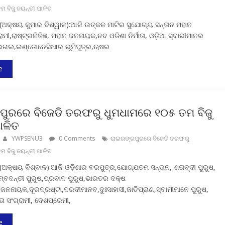
 ବିଜୁ ଜୟନ୍ତୀ ପାଳିତ
(ଅକ୍ଷୟ କୁମାର ବିଶ୍ୱାଳ):ଆଜି ଉତ୍କଳ ମାଟିର ସୁଯୋଗ୍ୟ ସନ୍ତାନ ମହାନ
ରାମୀ,ରାଷ୍ଟ୍ରନିତିଜ୍ଞ, ମହାନ ଜନନାୟକ,ନବ ଓଡିଶା ନିର୍ମାତା, ଓଡ଼ିଆ ସ୍ବାଭୀମାନର
ଇଗଲ,ଇଣ୍ଡୋନେସିଆର ଭୂମିପୁତ୍ର,ଋଷର
e
ପୁରରେ ବିଜେଡି ତରଫରୁ ଧୁମଧାମରେ ୧୦୫ ତମ ବିଜୁ
ାଳିତ
YWPSENU3
0 Comments
ରାଇରଙ୍ଗପୁରରେ ବିଜେଡି ତରଫରୁ
 ବିଜୁ ଜୟନ୍ତୀ ପାଳିତ
ଅକ୍ଷୟ ବିଶ୍ବାଳ):ଆଜି ଓଡ଼ିଶାର ବରପୁତ୍ର,ଯୋଗ୍ଯତମ ସନ୍ତାନ, ଶତାବ୍ଦୀ ପୁରୁଷ,
ବଦନ୍ତୀ ପୁରୁଷ,ପ୍ରବାଦ ପୁରୁଷ,ଭାରତର ଦକ୍ଷ
ାନଜନନାୟକ,ଦୂରଦ୍ରଷ୍ଟା,ଦରଦୀମାନବ,ଦୁଃସାହାସୀ,ଜାତିପ୍ରାଣ,ସ୍ବାମୀମାନେ ପୁରୁଷ,
ନତା ସଂଗ୍ରାମୀ, ଦେଶପ୍ରେମୀ,
e