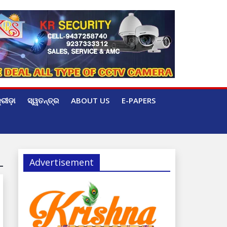
୍ରୀଡ଼ା
ସ୍ୱତନ୍ତ୍ର
ABOUT US
E-PAPERS
Advertisement