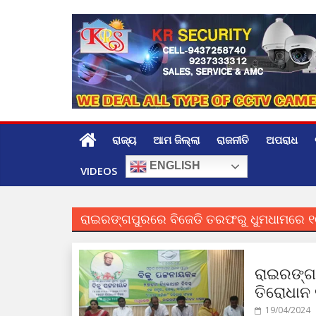
Skip
to
content
ରାଜ୍ୟ
ଆମ ଜିଲ୍ଲା
ରାଜନୀତି
ଅପରାଧ
ENGLISH
VIDEOS
ରାଇରଙ୍ଗପୁରରେ ବିଜେଡି ତରଫରୁ ଧୁମଧାମରେ ୧୦
ରାଇରଙ୍ଗ
ତିରୋଧାନ 
19/04/2024