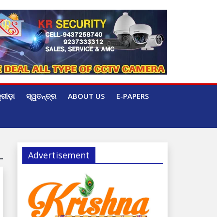
୍ରୀଡ଼ା
ସ୍ୱତନ୍ତ୍ର
ABOUT US
E-PAPERS
Advertisement