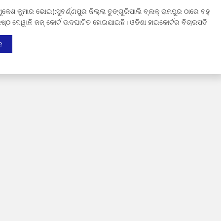
(ମୁକେଶ କୁମାର ଭୋଇ):ସୁବର୍ଣ୍ଣପୁର ଜିଲ୍ଲା ତୁଙ୍ଗୁରିପାଲି ବ୍ଲକ୍ ରାମପୁର ଠାରେ ବହୁ
ିଷ୍ଠ ଦେୱାନି ଜଜ୍ କୋର୍ଟ ଉଦଘାଟିତ ହୋଇଯାଇଛି। ଓଡିଶା ହାଇକୋର୍ଟର ବିଚାରପତି
e