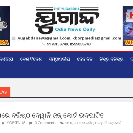
yugabdanews@gmail.com, kborpmedia@gmail.com
9178158740, 8599858740
ବାଣିଜ୍ୟ
ଦେଶ ବିଦେଶ
ସମ୍ପାଦକୀୟ
ଦୈନ ଦିନ
ଚିତ୍ର ବିଚିତ୍ର
କ
ଟିତ
ାରେ ବରିଷ୍ଠ ଦେୱାନି ଜଜ୍ କୋର୍ଟ ଉଦଘାଟିତ
YWPSENU8
0 Comments
ରାମପୁର ଠାରେ ବରିଷ୍ଠ ଦେୱାନି ଜଜ୍ କୋର୍ଟ