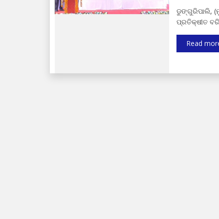
ଡୁଙ୍ଗୁରିପାଲି, 
ପ୍ରତିକ୍ଷୀତ ବର
Read mor