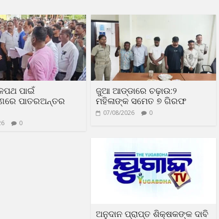
ଳପଥ ପାଇଁ
ଜୁଆ ଆଡ୍ଡାରେ ଚଢ଼ାଉ:୨
ରଣରେ ପାତରଅନ୍ତର
ମହିଳାଙ୍କ ସମେତ ୭ ଗିରଫ
07/08/2026
0
26
0
ଅନୁଦାନ ପ୍ରାପ୍ତ ଶିକ୍ଷକଙ୍କ ଦାବି