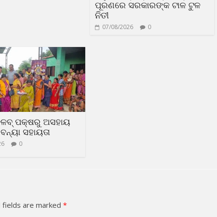
ପୂରଣରେ ସରକାରଙ୍କ ଟାଳ ଟୁଳ
ନିତୀ
07/08/2026
0
୍ଳବ୍ ପକ୍ଷରୁ ଅସହାୟ
ବନ୍ୟା ସହାୟତା
26
0
 fields are marked
*