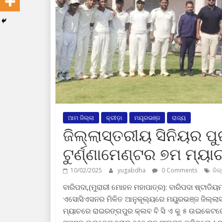
ଆମ ଜିଲ୍ଲା
କ୍ରୀଡ଼ା
ମୟୂରଭଞ୍ଜ
ରାଜ୍ୟ
ଜିଲ୍ଲାସ୍ତରୀୟ ସିନିୟର ପ
ଟୁର୍ଣ୍ଣାମେଣ୍ଟର ୭ମ ମ୍ୟା
10/02/2025
yugabdha
0 Comments
ଜିଲ
ବାରିପଦା,(ମୁରାରୀ ମୋହନ ମହାପାତ୍ର): ବାରିପଦା ଷ୍ଟା
ଏସୋସିଏସନର ମିଳିତ ଆନୁକୂଲ୍ୟରେ ମୟୁରଭଞ୍ଜ ଜିଲ୍ଲାସ୍ତ
ମ୍ୟାଚରେ ରାଇରଙ୍ଗପୁର କ୍ଲବ ବି ସି ଏ କୁ ୫ ଉଇକେଟରେ 