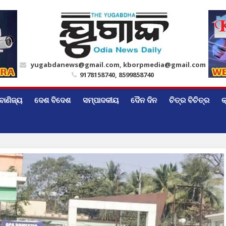
yugabdanews@gmail.com, kborpmedia@gmail.com
9178158740, 8599858740
ବାଣିଜ୍ୟ
ଦେଶ ବିଦେଶ
ସମ୍ପାଦକୀୟ
ଦୈନ ଦିନ
ଚିତ୍ର ବିଚିତ୍ର
କ