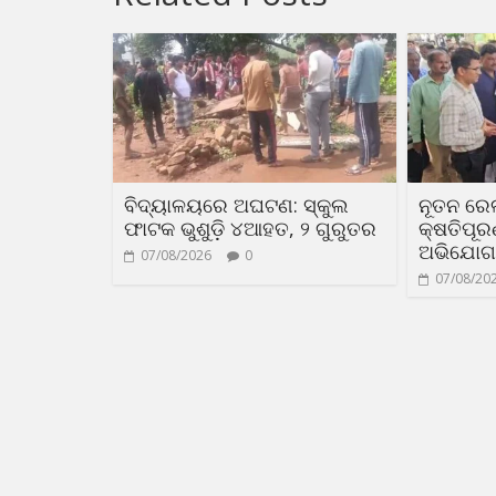
ବିଦ୍ୟାଳୟରେ ଅଘଟଣ: ସ୍କୁଲ
ନୂତନ ରେ
ଫାଟକ ଭୁଶୁଡ଼ି ୪ଆହତ, ୨ ଗୁରୁତର
କ୍ଷତିପୂ
ଅଭିଯୋଗ
07/08/2026
0
07/08/20