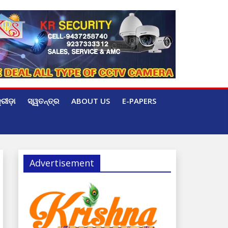
୍ରୀଡ଼ା
ସ୍ୱତନ୍ତ୍ର
ABOUT US
E-PAPERS
Advertisement