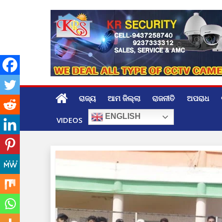
Skip
to
content
ରାଜ୍ୟ
ଆମ ଜିଲ୍ଲା
ରାଜନୀତି
ଅପରାଧ
ENGLISH
VIDEOS