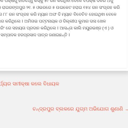
କ୍ଷରୁ ହାଡିବନ୍ଧୁ କିସ୍କୁ ୫୯ ରନ କରିଥିଵା ବେଳେ ବିପକ୍ଷ ଦଳର ଅଜୁ
େ ରାଇରଙ୍ଗପୁର ୨୧. ୫ ଓଭରରେ ୫ ଉଇକେଟ ହରାଇ ୧୫୪ ରନ ସଂଗ୍ରହ କରି
ର ୮୮ ରନ ସଂଗ୍ରହ କରି ମ୍ୟାନ ଅଫ ଦି ମ୍ୟାଚ ବିବେଚିତ ହୋଇଥିଵା ବେଳେ
ର କରିଥିଲେ I ଅମିତାଭ ପଟ୍ଟନାୟକ ଓ ଦିଲ୍ଲୀପ କୁମାର ଦାସ ଖେଳ
ରିଂ ରେ ସହାୟତା ପ୍ରଦାନ କରିଥିଲେ I ଆସନ୍ତା କାଲି ମୟୁରଭଞ୍ଜ (ଏ ) ଓ
ସମ୍ପାଦକ ହରପ୍ରସାଦ ପାତ୍ର ଜଣାଇଛନ୍ତି I
୍ଯ୍ୟର ସମୀକ୍ଷା କଲେ ବିଧାୟକ
ଚନ୍ଦ୍ରପୁର ବ୍ଲକରେ ଯୁଗ୍ମ ଅଭିଯୋଗ ଶୁଣାଣି