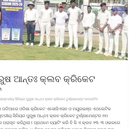
ୁରୁଷ ଆନ୍ତଃ କ୍ଲବ କ୍ରିକେଟ
ଚ
୍ଲାସ୍ତରୀୟ ସିନିୟର ପୁରୁଷ ଆନ୍ତଃ କ୍ଲବ କ୍ରିକେଟ ଟୁର୍ଣ୍ଣାମେଣ୍ଟ ଉଦଘାଟିତ
ଡିୟମ ପଡିଆରେ ଓଡିଶା କ୍ରିକେଟ ଏସୋସିଏସନ ଓ ମୟୁରଭଞ୍ଜ ଏଥଲେଟିକ
ରୀୟ ସିନିୟର ପୁରୁଷ ଆନ୍ତଃ କ୍ଲବ କ୍ରିକେଟ ଟୁର୍ଣ୍ଣାମେଣ୍ଟର ୭ମ
ପରାସ୍ତ କରିଥିଲା I ପ୍ରଥମେ ବ୍ୟାଟିଂ କରି ବି ସି ଏ କ୍ଲବ ୨୩. ୩ ଓଭରରେ