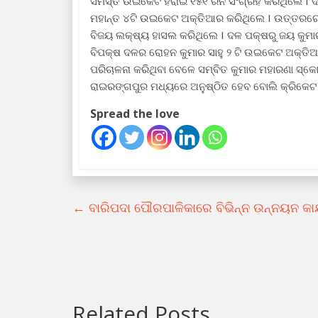
ସମସ୍ତ ଉଇକେଟ ହରାଇ ୧୫୧ ରନ ସଂଗ୍ରହ କରିଥିଲେ I ଦଳ ପ
ମହାନ୍ତ ୪ଟି ଉଇକେଟ ଅକ୍ତିଆର କରିଥିଲେ I ଉତ୍ତରର
ବିଜୟ ଲକ୍ଷ୍ୟ ହାସଲ କରିଥିଲେ I ଦଳ ପକ୍ଷରୁ ଜୟ କୁମା
ବିପକ୍ଷ ଦଳର ରୋହନ କୁମାର ସାହୁ ୨ ଟି ଉଇକେଟ ଅକ୍ତିଆ
ପରିଚାଳନା କରିଥିବା ବେଳେ ସମ୍ବିତ କୁମାର ମହାରଣା ସ୍କୋ
ରାଇରଙ୍ଗପୁର ମଧ୍ୟରେ ଅନୁଷ୍ଠିତ ହେବ ବୋଲି କ୍ରିକେଟ 
Spread the love
←
ବାରିପଦା ପୌରପାଳିକାରେ ବିଭିନ୍ନ ଉନ୍ନୟନ କାର
Related Posts