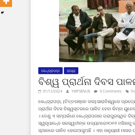
କେନ୍ଦ୍ରାପଡ଼ା
ରାଜ୍ୟ
ବିଶ୍ୱ ପ୍ରାର୍ଥନା ଦିବସ ପା
01/12/2024
YWPSENU8
0 Comments
ବି
କେନ୍ଦ୍ରାପଡ଼ା, (ଚିତ୍ତରଞ୍ଜନ ଦାସ):ସାରାବିଶ୍ୱରେ ପ୍ରତ୍ୟ
ପ୍ରାର୍ଥନା ଦିବସ ବିଶ୍ୱସ୍ତରରେ ପାଳିତ ହେବା କିମ୍ବା ୟୁ
। ତେଣୁ ଏ ସମ୍ପର୍କରେ କେନ୍ଦ୍ରାପଡାର ଗରାପୁରସ୍ଥିତ ଦିବ୍
ସ୍ୱରୂପାନନ୍ଦ ସରସ୍ୱତୀଙ୍କ ଉଦ୍ୟମରେ୨୦୧୭ ମସିହାରୁ ଦୀର୍ଘ
ସ୍ଥାନରେ ପାଳିତ ହୋଇଆସୁଅଛି । ଏହା ଜାନୁୟାରୀ ମାସର ପ୍ର