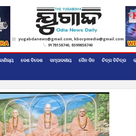
yugabdanews@gmail.com, kborpmedia@gmail.com
9178158740, 8599858740
ବାଣିଜ୍ୟ
ଦେଶ ବିଦେଶ
ସମ୍ପାଦକୀୟ
ଦୈନ ଦିନ
ଚିତ୍ର ବିଚିତ୍ର
କ