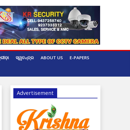
୍ରୀଡ଼ା
ସ୍ୱତନ୍ତ୍ର
ABOUT US
E-PAPERS
Advertisement