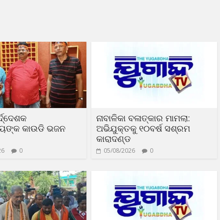
୍ଦ୍ଦେଶକ
ନାବାଳିକା ବଳାତ୍କାର ମାମଲା:
ିୟଙ୍କ କାଉଡି ଭଜନ
ଅଭିଯୁକ୍ତକୁ ୧୦ବର୍ଷ ସଶ୍ରମ
କାରାଦଣ୍ଡ
26
0
05/08/2026
0