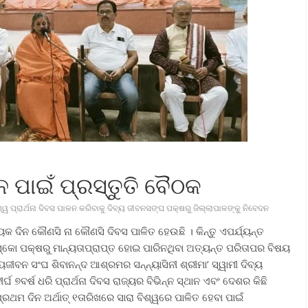
ଳନ ପାଇଁ ପ୍ରସ୍ତୁତି ବୈଠକ
ଶ୍ୱ ପ୍ରାର୍ଥନା ଦିବସ ପାଳନ କରିବାକୁ ଦିବ୍ୟ ଜୀବନସଙ୍ଘ ପକ୍ଷରୁ ଜିଲ୍ଲାପାଳଙ୍କୁ ନିବେଦନ
େକ ଦିନ କୌଣସି ନା କୌଣସି ଦିବସ ପାଳିତ ହେଉଛି । କିନ୍ତୁ ଏପର୍ଯ୍ୟନ୍ତ
ନେସ୍କୋ ପକ୍ଷରୁ ମାନ୍ୟତାପ୍ରାପ୍ତ ହୋଇ ପାରିନଥିବା ଅତ୍ୟନ୍ତ ପରିତାପର ବିଷୟ
ୟଜୀବନ ସଂଘ ଶିବାନନ୍ଦ ଆଶ୍ରମର ସନ୍ନ୍ୟାସିନୀ ଶ୍ରୀମା’ ସ୍ୱାମୀ ଦିବ୍ୟ
 ୭ବର୍ଷ ଧରି ପ୍ରାର୍ଥନା ଦିବସ ରାଜ୍ୟର ବିଭିନ୍ନ ସ୍ଥାନ ଏବଂ ଦେଶର କିଛି
ଥମ ଦିନ ଅର୍ଥାତ୍ ୧ତାରିଖରେ ସାରା ବିଶ୍ୱରେ ପାଳିତ ହେବା ପାଇଁ