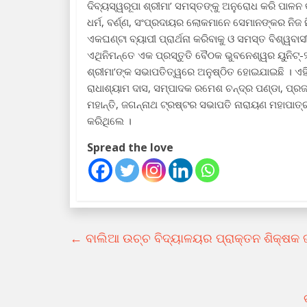
ଦିବ୍ୟସ୍ୱରୂପା ଶ୍ରୀମା’ ସମସ୍ତଙ୍କୁ ଅନୁରୋଧ କରି ପାଳନ
ଧର୍ମ, ବର୍ଣ୍ଣ, ସଂପ୍ରଦାୟର ଲୋକମାନେ ସେମାନଙ୍କର ନିଜ 
ଏକଘଣ୍ଟା ବ୍ୟାପୀ ପ୍ରାର୍ଥନା କରିବାକୁ ଓ ସମସ୍ତ ବିଶ୍ୱବା
ଏଥିନିମନ୍ତେ ଏକ ପ୍ରସ୍ତୁତି ବୈଠକ ଭୁବନେଶ୍ୱର ୟୁନିଟ୍‌
ଶ୍ରୀମା’ଙ୍କ ସଭାପତିତ୍ୱରେ ଅନୁଷ୍ଠିତ ହୋଇଯାଇଛି । ଏହି 
ରାଧାଶ୍ୟାମ ଦାସ, ସମ୍ପାଦକ ରମେଶ ଚନ୍ଦ୍ର ପଣ୍ଡା, ପ୍ର
ମହାନ୍ତି, ଜଗନ୍ନାଥ ଟ୍ରଷ୍ଟର ସଭାପତି ନାରାୟଣ ମହାପା
କରିଥିଲେ ।
Spread the love
←
ବାଲିଆ ଉଚ୍ଚ ବିଦ୍ୟାଳୟର ପ୍ରାକ୍ତନ ଶିକ୍ଷ