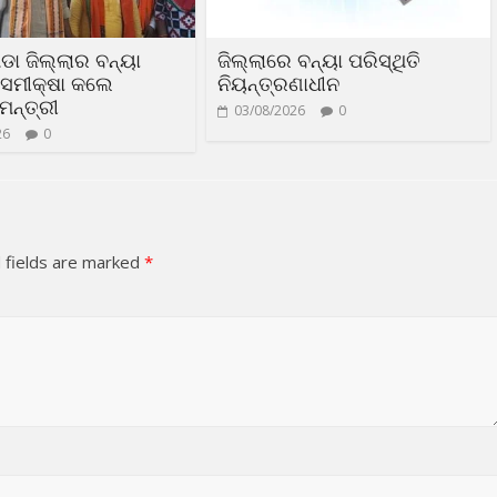
ପଡା ଜିଲ୍ଲାର ବନ୍ୟା
ଜିଲ୍ଲାରେ ବନ୍ୟା ପରିସ୍ଥିତି
ି ସମୀକ୍ଷା କଲେ
ନିୟନ୍ତ୍ରଣାଧୀନ
ମନ୍ତ୍ରୀ
03/08/2026
0
26
0
 fields are marked
*