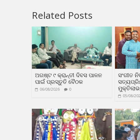
Related Posts
ଅଗଷ୍ଟ ୯ କ୍ରାନ୍ତୀ ଦିବସ ପାଳନ
ସଂଗୀତ ନିର
ପାଇଁ ପ୍ରସ୍ତୁତି ବୈଠକ
ସତ୍ୟପ୍ର
ମୁକ୍ତିଲାଭ
06/08/2026
0
05/08/20