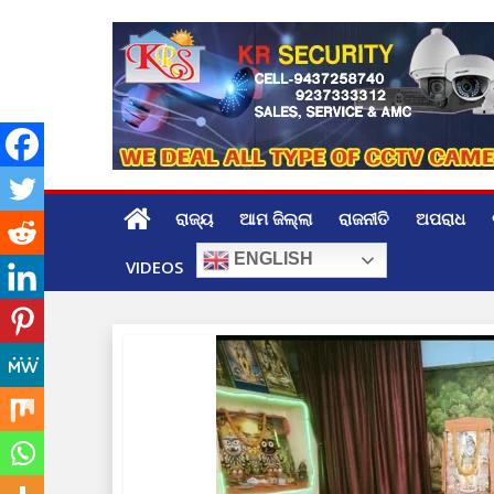
Skip
to
content
ରାଜ୍ୟ
ଆମ ଜିଲ୍ଲା
ରାଜନୀତି
ଅପରାଧ
ENGLISH
VIDEOS