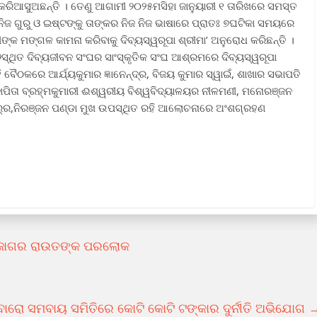
 କରିଆସୁଅଛନ୍ତି । ତେଣୁ ଆଗାମୀ ୨୦୨୫ମସିହା ଜାନୁୟାରୀ ୧ ତାରିଖରେ ସମସ୍ତ
ନିଜ ଗୁରୁ ଓ ଇଷ୍ଟଙ୍କୁ ତାଙ୍କର ନିଜ ନିଜ ଭାଷାରେ ପ୍ରାତଃ ୭ଘଟିକା ସମୟରେ
ସୀଙ୍କ ମଙ୍ଗଳ କାମନା କରିବାକୁ ଦିବ୍ୟସ୍ୱରୂପା ଶ୍ରୀମା’ ଅନୁରୋଧ କରିଛନ୍ତି ।
-୨ସ୍ଥିତ ଦିବ୍ୟଜୀବନ ସଂଘର ସାଂସ୍କୃତିକ ସଂଘ ଆଶ୍ରମରେ ଦିବ୍ୟସ୍ୱରୂପା
ବୈଠକରେ ଆର୍ଯ୍ୟକୁମାର ଜ୍ଞାନେନ୍ଦ୍ର, ବିଜୟ କୁମାର ସ୍ୱାଇଁ, ଶାଖାର ସଭାପତି
ଜାପିତା ବ୍ରହ୍ମକୁମାରୀ ଈଶ୍ୱରୀୟ ବିଶ୍ୱବିଦ୍ୟାଳୟର ନୀଳମଣୀ, ମନୋରଞ୍ଜନ
ତ୍ର୍ର,ନିରଞ୍ଜନ ପଣ୍ଡା ମୁଖ ଉପସ୍ଥିତ ରହି ଆଲୋଚନାରେ ଅଂଶଗ୍ରହଣ
କ ଜାଗର ରାଉତଙ୍କ ପରଲୋକ
ବାରୋ ସମବାୟ ସମିତିରେ କୋଟି କୋଟି ଟଙ୍କାର ଦୁର୍ନୀତି ଅଭିଯୋଗ