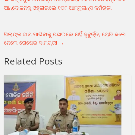
ଆନ୍ଦୋଳନକୁ ଓହ୍ଲାଇଲେ ୧୦୮ ଆମ୍ବୁଲାନ୍ସ କର୍ମଚାରୀ
ପିଲାଙ୍କ ଦାନା ମାରିବାକୁ ପଛାଇଲେ ନାହିଁ ଦୃବୁର୍ତ୍ତ, ଚୋରି କଲେ
ନେଲେ ରୋଷେଇ ସାମଗ୍ରୀ
→
Related Posts