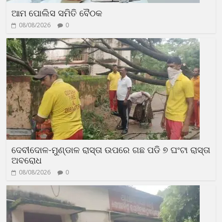
ଆମ ପୋଲିସ ସମିତି ବୈଠକ
08/08/2026
0
ଦେବୀଦୋଳ-ମୁଣ୍ଡାଳ ରାସ୍ତା ଉପରେ ଗଛ ପଡି ୭ ଘଂଟା ରାସ୍ତା
ଅବରୋଧ
08/08/2026
0