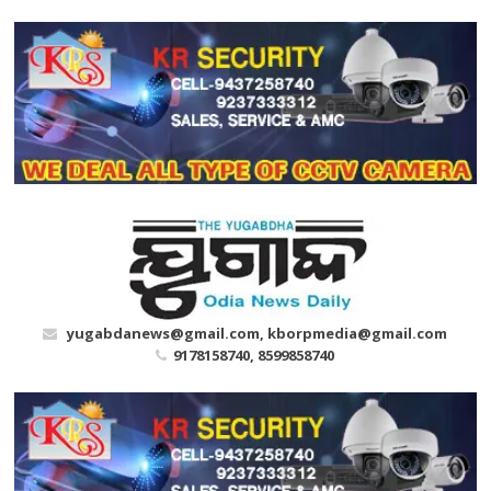
Skip
to
content
yugabdanews@gmail.com, kborpmedia@gmail.com
9178158740, 8599858740