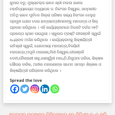
କୁମାର ବଡୁ, ମୁଖ୍ୟବକ୍ତା ଭାବେ ଶ୍ରୀ ମଉଳା ଭଣଜା
ମହାବିଦ୍ୟାଳୟର ଅଧ୍ୟାପକ ଡ. ନିରଂଜନ ବିଶ୍ୱାଳ, ସମ୍ମାନୀତ
ଅତିଥି ଭାବେ ପୂର୍ବତନ ଜିଲ୍ଲା ପରିଷଦ ସଭ୍ୟ ନିରଂଜନ ବେହୁରା
ପ୍ରମୁଖ ଯୋଗ ଦେଇ ଛାତ୍ରଛାତ୍ରୀମାନଙ୍କୁ ମାନପତ୍ର ଓ ସିଲ୍
ପ୍ରଦାନ କରିଥିଲେ । ଏହି କାର୍ଯ୍ୟକ୍ରମରେ ତିନୋଟି ବର୍ଗର ୨୫ଟି
ପ୍ରକଳ୍ପ ସ୍ଥାନ ପାଇଥିଲା । ସ୍କୁଲର ଟ୍ରଷ୍ଟି ଗୀତାଞ୍ଜଳି ସ୍ୱାଇଁ
ଧନ୍ୟବାଦ ଅର୍ପଣ କରିଥିଲେ । କାର୍ଯ୍ୟକ୍ରମକୁ ଶିକ୍ଷୟିତ୍ରୀ
ଇତିଶ୍ରୀ ସ୍ୱାଇଁ, ଯୋଗମାୟା ମହାପାତ୍ର,ବିଜୟିନୀ
ମହାପାତ୍ର,ଅପୂର୍ବା ମହାରଣା,ମିନୀ ବିଶ୍ୱାଳ,ଗୀତାଞ୍ଜଳି
ଦେବୀ,ନୈନାରାଣୀ ସାହୁ,ଜଶସ୍ୱିନୀ ମହାନ୍ତି,ନିରୁପମା ପରିଡା, ଶିକ୍ଷକ
ସୌରଭ ବାରିକ, ଅନୀଲ ମହାରଣାଙ୍କ ସମେତ ସମସ୍ତ ଶିକ୍ଷକ ଓ
ଶିକ୍ଷୟିତ୍ରୀ ପରିଚାଳନା କରିଥିଲେ ।
Spread the love
←
ଛତ୍ରପୁର ଉପଖଣ୍ଡ ଚିକିତ୍ସାଳୟ ରେ ଜିପିଏସ ବନ୍ଦ କରି