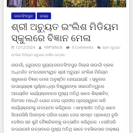
ଜଗତସିଂହପୁର
ରାଜ୍ୟ
ଶ୍ରୀ ଅଚ୍ୟୁତ ଇଂଲିଶ ମିଡିୟମ
ସ୍କୁଲରେ ବିଜ୍ଞାନ ମେଳା
12/12/2024
YWPSENU8
0 Comments
ଶ୍ରୀ ଅଚ୍ୟୁତ
ଇଂଲିଶ ମିଡିୟମ ସ୍କୁଲର ବାର୍ଷିକ ଉତ୍ସବ
ନାଉଗାଁ, (ଯୁଗାବ୍ଦ ନ୍ୟୁଜ):ଜଗତସିଂହପୁର ଜିଲ୍ଲା ନାଉଗାଁ ବ୍ଲକ
ଅନ୍ତର୍ଗତ ଗଂଗଦାହାଟସ୍ଥିତ ଶ୍ରୀ ଅଚ୍ୟୁତ ଇଂଲିଶ ମିଡିୟମ
ସ୍କୁଲରେ ବିଜ୍ଞାନ ମେଳା ଅନୁଷ୍ଠିତ ହୋଇଯାଇଛି । ସ୍କୁଲର
ଉପାଧ୍ୟକ୍ଷ ପୂର୍ଣ୍ଣଚନ୍ଦ୍ର ବିଶ୍ୱାଳଙ୍କ ସଭାପତିତ୍ୱରେ
ଆୟୋଜିତ କାର୍ଯ୍ୟକ୍ରମରେ ମୁଖ୍ୟ ଅତିଥି ଭାବେ ଶିକ୍ଷାବିତ୍
ନିରଂଜନ ମହାନ୍ତି ଯୋଗ ଦେଇ ପ୍ରଦୀପ ପ୍ରଜ୍ଜ୍ୱଳନ କରି
କାର୍ଯ୍ୟକ୍ରମକୁ ଉଦଘାଟନ କରିଥିଲେ । ସମ୍ମାନୀତ ଅତିଥି ଭାବେ
ସିଆରସିସି ପିତାମ୍ବର ପରିଡା ଯୋଗ ଦେଇ ସମସ୍ତ ପ୍ରକଳ୍ପ ବୁଲି
ଦେଖିବା ସହ କୁନି ବୈଜ୍ଞାନିକଙ୍କୁ ଉତ୍ସାହିତ କରିଥିଲେ । ସେହିପରି
ଉଦଯାପନୀ ଉତ୍ସବରେ ମୁଖ୍ୟ ଅତିଥି ଭାବେ ତହସିଲଦାର ଅକ୍ଷୟ