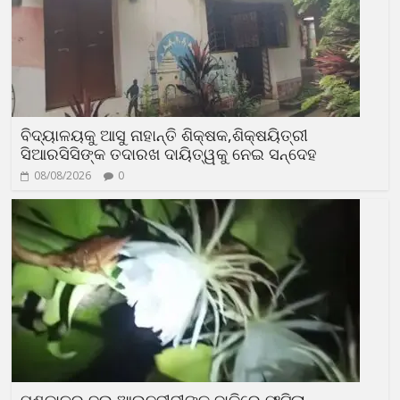
ବିଦ୍ୟାଳୟକୁ ଆସୁ ନାହାନ୍ତି ଶିକ୍ଷକ,ଶିକ୍ଷୟିତ୍ରୀ
ସିଆରସିସିଙ୍କ ତଦାରଖ ଦାୟିତ୍ୱକୁ ନେଇ ସନ୍ଦେହ
08/08/2026
0
ମୁଣ୍ଡାଳର ଦୁଇ ଆଇନଜୀବୀଙ୍କ ବାଡ଼ିରେ ଫୁଟିଲା