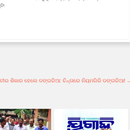
ତି!
ହାତୀର ଶିକାର ହେଲେ ଡଙ୍ଗରିଆ: ଚିନ୍ତାରେ ନିୟମଗିରି ଡଙ୍ଗରିଆ!