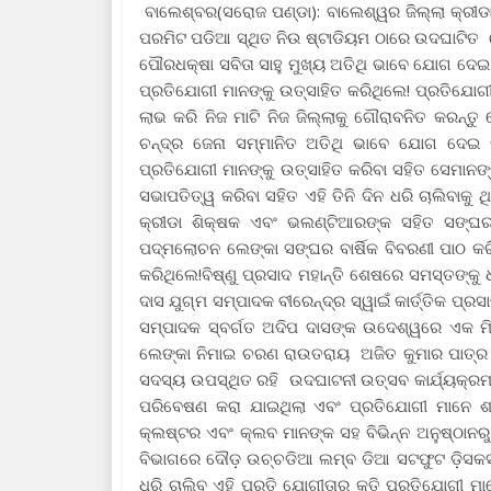
ବାଲେଶ୍ବର(ସରୋଜ ପଣ୍ଡା): ବାଲେଶ୍ୱର ଜିଲ୍ଲା କ୍ରୀଡା
ପରମିଟ ପଡିଆ ସ୍ଥିତ ନିଉ ଷ୍ଟାଡିୟମ ଠାରେ ଉଦଘାଟ
ପୌରଧକ୍ଷା ସବିତା ସାହୁ ମୁଖ୍ୟ ଅତିଥି ଭାବେ ଯୋଗ ଦେଇ
ପ୍ରତିଯୋଗୀ ମାନଙ୍କୁ ଉତ୍ସାହିତ କରିଥିଲେ! ପ୍ରତିଯୋଗ
ଲାଭ କରି ନିଜ ମାଟି ନିଜ ଜିଲ୍ଲାକୁ ଗୌରାବନିତ କରନ୍ତୁ ବ
ଚନ୍ଦ୍ର ଜେନା ସମ୍ମାନିତ ଅତିଥି ଭାବେ ଯୋଗ ଦେଇ ବି
ପ୍ରତିଯୋଗୀ ମାନଙ୍କୁ ଉତ୍ସାହିତ କରିବା ସହିତ ସେମାନ
ସଭାପତିତ୍ୱ କରିବା ସହିତ ଏହି ତିନି ଦିନ ଧରି ଚାଲିବାକୁ 
କ୍ରୀଡା ଶିକ୍ଷକ ଏବଂ ଭଲଣ୍ଟିଆରଙ୍କ ସହିତ ସଙ୍ଘର
ପଦ୍ମଲୋଚନ ଲେଙ୍କା ସଙ୍ଘର ବାର୍ଷିକ ବିବରଣୀ ପାଠ କ
କରିଥିଲେ!ବିଷ୍ଣୁ ପ୍ରସାଦ ମହାନ୍ତି ଶେଷରେ ସମସ୍ତଙ୍କ
ଦାସ ଯୁଗ୍ମ ସମ୍ପାଦକ ବୀରେନ୍ଦ୍ର ସ୍ୱାଇଁ କାର୍ତ୍ତିକ ପ୍
ସମ୍ପାଦକ ସ୍ବର୍ଗତ ଅଦିପ ଦାସଙ୍କ ଉଦେଶ୍ୱରେ ଏକ ମି
ଲେଙ୍କା ନିମାଇ ଚରଣ ରାଉତରାୟ ଅଜିତ କୁମାର ପାତ୍ର ପ
ସଦସ୍ୟ ଉପସ୍ଥିତ ରହି ଉଦଘାଟନୀ ଉତ୍ସବ କାର୍ଯ୍ୟକ୍ରମକ
ପରିବେଷଣ କରା ଯାଇଥିଲା ଏବଂ ପ୍ରତିଯୋଗୀ ମାନେ ଶପ
କ୍ଲଷ୍ଟର ଏବଂ କ୍ଲବ ମାନଙ୍କ ସହ ବିଭିନ୍ନ ଅନୁଷ୍ଠାନ
ବିଭାଗରେ ଦୌଡ଼ ଉଚ୍ଚଡିଆ ଲମ୍ବ ଡିଆ ସଟଫୁଟ ଡ଼ିସକସ ଜ
ଧରି ଚାଲିବ ଏହି ପ୍ରତି ଯୋଗୀତାର କୃତି ପ୍ରତିଯୋଗୀ ମା