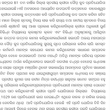
 ସଙ୍ଘର 81 ତମ ବାର୍ଷିକ ଜିଲ୍ଲା ସ୍ତରୀୟ କ୍ରୀଡା ଦୌଡ଼ କୁଦ ପ୍ରତିଯୋଗିତା
ିତ ହୋଇଯାଇଛି।ଏହି ଅବସରରେ ଆୟୋଜିତ ଉଦଘାଟନି ଉତ୍ସବରେ ବାଲେଶ୍ୱର
 କ୍ରୀଡା ପତାକାକୁ ଉତ୍ତଲୋନ କରି ପ୍ରତିଯୋଗିତାକୁ ଉଦ ଘାଟନ କରିବା ସହିତ
ୀ ମାନେ ଜିଲ୍ଲା ସ୍ତରରୁ ବିଜୟ ଲାଭ କରି ରାଜ୍ୟ ତଥା ଜାତୀୟ ସ୍ତରରେ ବିଜୟ
ୋଲି ଶ୍ରୀମତି ସାହୁ ଆଶା ପ୍ରକାଶ କରିଥିଲେ!ଜିଲ୍ଲା କ୍ରୀଡା ଅଧିକାରୀ ପୁର୍ଣ
ଭିନ୍ନ ବିଦ୍ୟାଳୟ କ୍ଲଷ୍ଟର କ୍ଲବ ଏବଂ ବିଭିନ୍ନ ଅନୁଷ୍ଠାନରୁ ଆସିଥିବା
ଙ୍କ ଉତ୍ତର ଉତ୍ତର କାମନା କରିଥିଲେ!କାର୍ଯକାରୀ ସଭାପତି ଅଭୟ ମହାପାତ୍ର
ଥିବା ଦୌଡ଼ କୁଦ ପ୍ରତିଯୋଗିତାକୁ ସୁଚାରୁ ରୂପେ ପରିଚାଳନା କରିବା ଲାଗି ସମସ୍ତ
 କର୍ମକର୍ତା ମାନଙ୍କ ସହଯୋଗ କାମନା କରିଥିଲେ!ସହ ସାଧାରଣ ସମ୍ପାଦକ
ରିଥିବା ବେଳେ ଉପସଭାପତି ଅମର ମହାନ୍ତି ଅତିଥି ମାନଙ୍କ ପରିଚୟ ପ୍ରଦାନ
ୁ ଧନ୍ୟବାଦ ଅର୍ପଣ କରିଥିଲେ!ଉପ ସଭାପତି ଜଗଦୀଶ ଚନ୍ଦ୍ର ବେହେରା ସନ୍ତୋଷ
ରସାଦ ନାୟକ ପ୍ରମୁଖ ମଞ୍ଚାସିନ ଥିଲେ! ସଭାକାର୍ଯ୍ୟ ଆରମ୍ବରେ ପୂର୍ବତନ ସାଧାରଣ
ନିଟ ନିରବ ପ୍ରାଥନା କରା ଯାଇଥିଲା!ଯୁଗ୍ମ ସମ୍ପାଦକ ଜନ୍ମଜୟ ଦେ ସଞ୍ଜୟ
୍ରଦୀପ କୁମାର ଦାସ ରବୀନ ମିତ୍ର ରବୀନ୍ଦ୍ର ସାହୁଙ୍କ ସମେତ ସଙ୍ଘର ବହୁ
ୁ ପରିଚାଳନା କରିଥିଲେ!ପ୍ରାରମ୍ବରେ ପ୍ରତିଯୋଗୀ ମାନଙ୍କ ଦ୍ଵାରା ପେରେଟ
ଥ ପାଠ କରିଥିଲେ!ଏହି କ୍ରୀଡା ପ୍ରତି ଯୋଗିତାରେ ଜିଲ୍ଲାର ବିଦ୍ୟାଳୟ
ରୁ 1029 ଜଣ ପ୍ରତିଯୋଗୀ ଭାଗ ନେଇଛନ୍ତି! ଏଥିରେ ବାଳକ ଓ ବାଳିକା ଉଭୟ
େବଲିନ ଥ୍ରୋ ଆଦି ପ୍ରତିଯୋଗିତା ହେଉଛି ଏହି ପ୍ରତି ଯୋଗିତା ତିନି ଦିନ
ନେ ଆଗାମୀ ଦିନରେ ହେବାକୁ ଥିବା ରାଜ୍ୟ ସ୍ତରୀୟ କ୍ରୀଡା ପ୍ରତି ଯୋଗିତାରେ