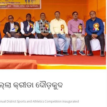
ଲ୍ଲା କ୍ରୀଡା ଦୌଡ଼କୁଦ
nual District Sports and Athletics Competition inaugurated