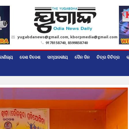
yugabdanews@gmail.com, kborpmedia@gmail.com
9178158740, 8599858740
ବାଣିଜ୍ୟ
ଦେଶ ବିଦେଶ
ସମ୍ପାଦକୀୟ
ଦୈନ ଦିନ
ଚିତ୍ର ବିଚିତ୍ର
କ