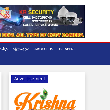
୍ରୀଡ଼ା
ସ୍ୱତନ୍ତ୍ର
ABOUT US
E-PAPERS
Advertisement