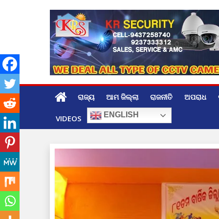
Skip
to
content
ରାଜ୍ୟ
ଆମ ଜିଲ୍ଲା
ରାଜନୀତି
ଅପରାଧ
ENGLISH
VIDEOS