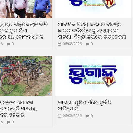
୍ରାପ୍ତ ଶିକ୍ଷକଙ୍କ ଦାବି
ଆବାସିକ ବିଦ୍ୟାଳୟରେ ବରିଷ୍ଠ
ାଳ ଟୁଳ ନିତୀ,
ଛାତ୍ର କନିଷ୍ଠଙ୍କୁ ଅତ୍ୟାଚାର
ଦରେ ଆନ୍ଦୋଳନ ଧମକ
ଘଟଣା: ବିଦ୍ୟାଳୟରେ ଉତ୍ତେଜନା
26
0
06/08/2026
0
ସାଇକେଲ ଯୋଜନା
ମାଗଣା ୟୁନିଫର୍ମରେ ଦୁର୍ନୀତି
ଦେଉଛନ୍ତି ୩୫ଶହ,
ଅଭିଯୋଗ
 ଦର ୫ହଜାର
06/08/2026
0
26
0