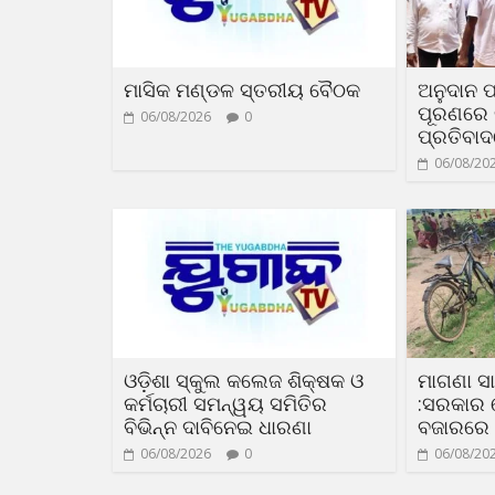
ମାସିକ ମଣ୍ଡଳ ସ୍ତରୀୟ ବୈଠକ
ଅନୁଦାନ ପ
ପୂରଣରେ ଟ
06/08/2026
0
ପ୍ରତିବା
06/08/20
ଓଡ଼ିଶା ସ୍କୁଲ କଲେଜ ଶିକ୍ଷକ ଓ
ମାଗଣା 
କର୍ମଚାରୀ ସମନ୍ୱୟ ସମିତିର
:ସରକାର 
ବିଭିନ୍ନ ଦାବିନେଇ ଧାରଣା
ବଜାରରେ
06/08/2026
0
06/08/20