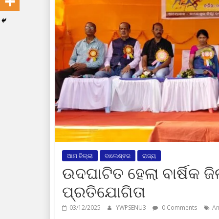
ଆମ ଜିଲ୍ଲା
ବାଲେଶ୍ଵର
ରାଜ୍ୟ
ଉଦଘାଟିତ ହେଲା ବାର୍ଷିକ ଜି
ପ୍ରତିଯୋଗିତା
03/12/2025
YWPSENU3
0 Comments
An