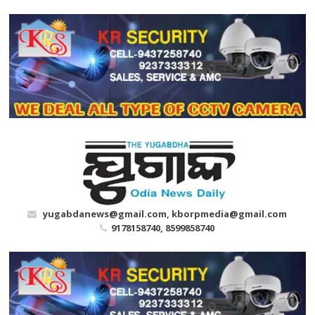
Skip
to
content
yugabdanews@gmail.com, kborpmedia@gmail.com
9178158740, 8599858740