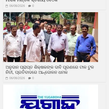
06/08/2026
0
ଅନୁଦାନ ପ୍ରାପ୍ତ ଶିକ୍ଷକଙ୍କ ଦାବି ପୂରଣରେ ଟାଳ ଟୁଳ
ନିତୀ, ପ୍ରତିବାଦରେ ଆନ୍ଦୋଳନ ଧମକ
06/08/2026
0