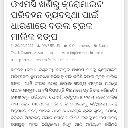
ଓଏମସି ଖଣିରୁ କ୍ରୋମାଇଟ
ପରିବହନ ବ୍ୟବସ୍ଥା ପାଇଁ
ଧାରଣାରେ ବଉଳା ଟ୍ରକ
ମାଲିକ ସଙ୍ଘ
20/06/2025
YWPSENU3
0 Comments
Baula
Truck Owners Association in talks to implement chromite
transportation system from OMC mines
ହାଟଡିହି (ବିକାଶ ବିଶ୍ବାଳ): ବାଙ୍ଗୁର ଓଏମସି ଖଣିରୁ କ୍ରୋମାଇଟ
ପରିବହନର ସୁବ୍ୟବସ୍ଥା କରିବାକୁ ଦାବି କରିଛି ବଉଳା ଟ୍ରକ୍ ମାଲିକ
ସଙ୍ଘ। ଆଜି ସଂଘର ୩୦ରୁ ଊର୍ଦ୍ଧ୍ବ ସଦସ୍ୟ ବାଙ୍ଗୁର ମାଇନ୍ସ
ଫାଟକ ସମ୍ମୁଖରେ ବସି ନିଷ୍ପତ୍ତି ବିଲମ୍ବର ପ୍ରତିବାଦ କରିଛନ୍ତି।
ସେମାନଙ୍କ ଅଭିଯୋଗ ଯେ ଖଣି କର୍ତ୍ତୁପକ୍ଷ ବଉଳା ଟ୍ରକ ମାଲିକ
ସଂଘ ସହିତ ଆଲୋଚନା କରି ଗାଡ଼ି ପଠାଇବାକୁ କହିଥିଲେ। ସେହି
ଅନୁସାରେ ଟ୍ରକ୍ ମାଲିକ ମାନେ ସେମାନଙ୍କ ଟ୍ରକ ଗୁଡ଼ିକୁ ଯୋଡା,
ବଡ଼ବିଲ ଅଞ୍ଚଳରୁ ମଗାଇ ଲୋଡ଼ିଂ ପାଇଁ ପଥାଇବାରୁ ପୋଲିସ ବାଟରୁ
ସେସବୁକୁ ଅଟକ ରଖିଥିଲେ। କିନ୍ତୁ ଆଜି ପର୍ଯ୍ୟନ୍ତ କୌଣସି