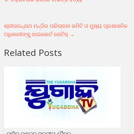
ଶ୍ରୀଜଗନ୍ନାଥ ମନ୍ଦିର ପରିଚାଳନା କମିଟି ଓ ମୁଖ୍ୟ ପ୍ରଶାସନିକ
ଅଧିକାରୀଙ୍କୁ ହାଇକୋର୍ଟ ନୋଟିସ୍
→
Related Posts
ମାସିକ ମଣ୍ଡଳ ସ୍ତରୀୟ ବୈଠକ