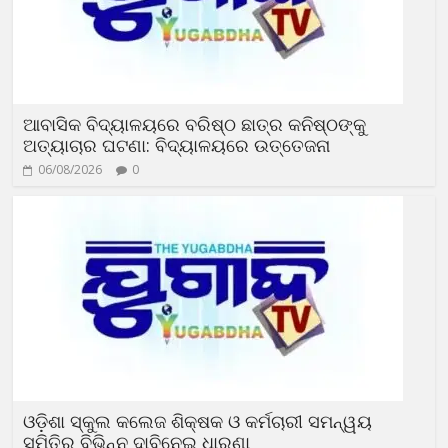
ଆବାସିକ ବିଦ୍ୟାଳୟରେ ବରିଷ୍ଠ ଛାତ୍ର କନିଷ୍ଠଙ୍କୁ
ଅତ୍ୟାଚାର ଘଟଣା: ବିଦ୍ୟାଳୟରେ ଉତ୍ତେଜନା
06/08/2026
0
ଓଡ଼ିଶା ସ୍କୁଲ କଲେଜ ଶିକ୍ଷକ ଓ କର୍ମଚାରୀ ସମନ୍ୱୟ
ସମିତିର ବିଭିନ୍ନ ଦାବିନେଇ ଧାରଣା