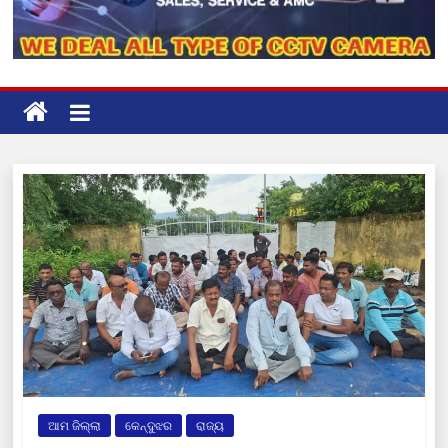
ଆମ ଜିଲ୍ଲା
କେନ୍ଦୁଝର
ରାଜ୍ୟ