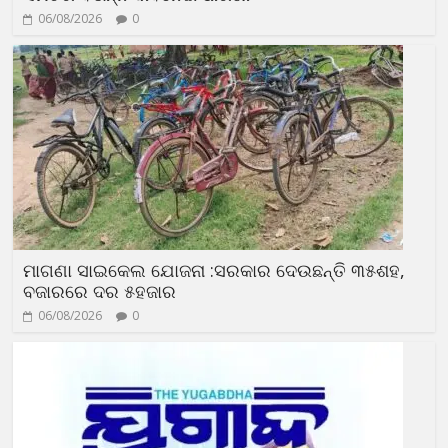
06/08/2026
0
ମାଗଣା ସାଇକେଲ ଯୋଜନା :ସରକାର ଦେଉଛନ୍ତି ୩୫ଶହ,
ବଜାରରେ ଦର ୫ହଜାର
06/08/2026
0