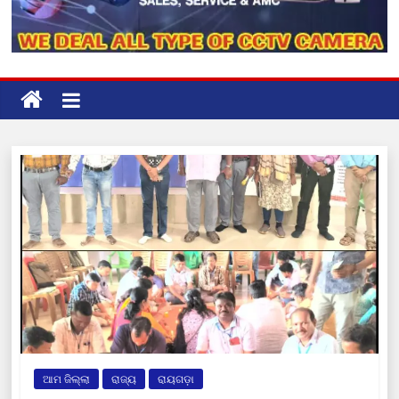
ଆମ ଜିଲ୍ଲା
ରାଜ୍ୟ
ରାୟଗଡ଼ା