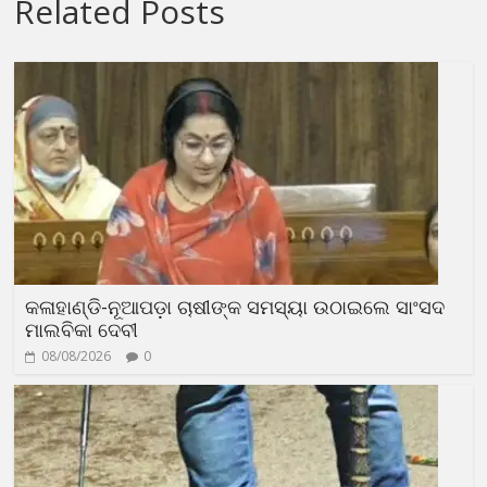
Related Posts
କଳାହାଣ୍ଡି-ନୂଆପଡ଼ା ଚାଷୀଙ୍କ ସମସ୍ୟା ଉଠାଇଲେ ସାଂସଦ
ମାଲବିକା ଦେବୀ
08/08/2026
0