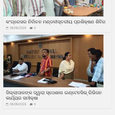
କଂଗ୍ରେସର ନିର୍ବାଚନ ମଣ୍ଡଳୀସ୍ତରୀୟ ପ୍ରଶିକ୍ଷଣ ଶିବିର
08/08/2026
0
ଜିଲ୍ଲାପାଳଙ୍କ ଦ୍ୱାରା ସ୍ପେଶାଲ ଇଣ୍ଟେନସିଭ୍ ରିଭିଜନ
କାର୍ଯ୍ୟର ସମୀକ୍ଷା
08/08/2026
0