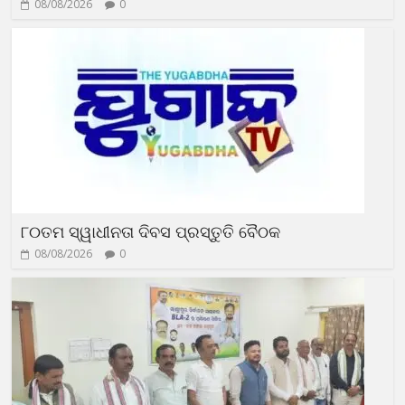
08/08/2026
0
୮୦ତମ ସ୍ୱାଧୀନତା ଦିବସ ପ୍ରସ୍ତୁତି ବୈଠକ
08/08/2026
0