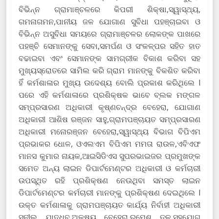
ବିଭିନ୍ନ ଗ୍ରାମାଞ୍ଚଳରେ କିପରୀ ଶିକ୍ଷା,ସ୍ୱାସ୍ଥ୍ୟ,
ଗମନାଗମନ,ପାନୀୟ ଜଳ ଯୋଗାଣ ସୁବିଧା ପହଞ୍ଚାଇବା ଓ
ବିଭିନ୍ନ ଅସୁବିଧା ସମୟରେ ଗ୍ରାମାଞ୍ଚଳର ଲୋକଙ୍କ ପାଖରେ
ପହଞ୍ଚି ସେମାନଙ୍କୁ ସେବା,ସମର୍ପଣ ଓ ସଂକଳ୍ପର ସହିତ ହାତ
ବଢାଇବା ଏବଂ ସେମାନଙ୍କ ସାମଗ୍ରୀକ ବିକାଶ କରିବା ସହ
ମୁଖ୍ୟସ୍ରୋତରେ ସାମିଲ କରି ଗ୍ରାମ ମାନଙ୍କୁ ବିକଶିତ କରିବା
ହିଁ କର୍ମଶାଳାର ମୁଖ୍ୟ ଉଦେଶ୍ୟ ବୋଲି ପ୍ରକାଶ କରିଥିଲେ l
ପରେ ଏହି କର୍ମଶାଳାରେ ପ୍ରଶିକ୍ଷକ ଭାବେ ବ୍ଲକ ମଙ୍ଗଳ
ସମ୍ପ୍ରସାରଣ ଅଧିକାରୀ କୃଷ୍ଣଚନ୍ଦ୍ର ବେହେରା, ଯୋଗାଣ
ଅଧିକାରୀ ଆଶିଷ ରଞ୍ଜନ ସାହୁ,ଗ୍ରାମପଞ୍ଚାୟତ ସମ୍ପ୍ରସାରଣ
ଅଧିକାରୀ ମନୋରଞ୍ଜନ ବେହେରା,ସ୍ୱାସ୍ଥ୍ୟ ବିଭାଗ ବିପିଏମ
ପ୍ରଭାକର ଧୋଳ, ଓଏଲଏମ ବିପିଏମ ମମତା ରାଉଳ,ଏବିଏଫ
ମାନସ କୁମାର ନାୟକ,ଆଇସିଡିଏସ ସୁପରଭାଇଜର ପ୍ରମୁଖଙ୍କ
ସମେତ ଅନ୍ୟ ଲାଇନ ଡିପାର୍ଟମେଣ୍ଟର ଅଧିକାରୀ ଓ କର୍ମଚାରୀ
ଉପସ୍ଥିତ ରହି ପ୍ରଶିକ୍ଷଣ ନେଉଥିବା ସମସ୍ତ ଲାଇନ
ଡିପାର୍ଟମେଣ୍ଟର କର୍ମଚାରୀ ମାନଙ୍କୁ ପ୍ରଶିକ୍ଷଣ ଦେଇଥିଲେ l
ଉକ୍ତ କର୍ମଶାଳାକୁ ଗ୍ରାମପଞ୍ଚାୟତ କାର୍ଯ୍ୟ ନିର୍ବାହୀ ଅଧିକାରୀ
ସୁନୀଲ ଯାଦ୍ଧବ,ଅକ୍ଷୟ ବେହେରା,ରମେଶ ତୁଳ,ସହଯୋଗ