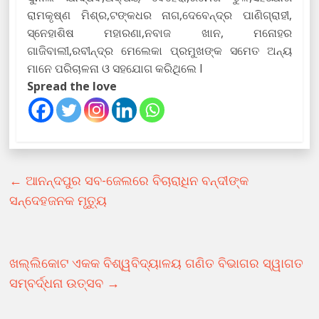
ରାମକୃଷ୍ଣ ମିଶ୍ର,ଟଙ୍କଧର ନାଗ,ଦେବେନ୍ଦ୍ର ପାଣିଗ୍ରାହୀ,
ସ୍ନେହାଶିଷ ମହାରଣା,ନବାଜ ଖାନ, ମନୋହର
ଗାଜିବାଲୀ,ରବୀନ୍ଦ୍ର ମେଲେକା ପ୍ରମୁଖଙ୍କ ସମେତ ଅନ୍ୟ
ମାନେ ପରିଚାଳନା ଓ ସହଯୋଗ କରିଥିଲେ l
Spread the love
←
ଆନନ୍ଦପୁର ସବ-ଜେଲରେ ବିଚାରାଧିନ ବନ୍ଦୀଙ୍କ
ସନ୍ଦେହଜନକ ମୃତ୍ୟୁ
ଖଲ୍ଲିକୋଟ ଏକକ ବିଶ୍ୱବିଦ୍ୟାଳୟ ଗଣିତ ବିଭାଗର ସ୍ୱାଗତ
ସମ୍ବର୍ଦ୍ଧନା ଉତ୍ସବ
→