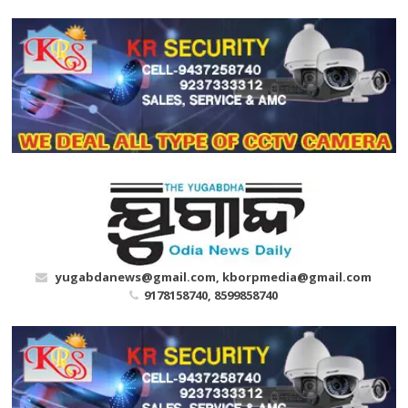
Skip
to
content
yugabdanews@gmail.com, kborpmedia@gmail.com
9178158740, 8599858740