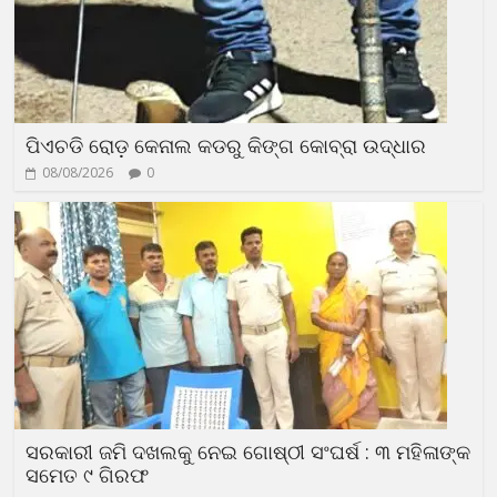
ପିଏଚଡି ରୋଡ଼ କେନାଲ କଡରୁ କିଙ୍ଗ କୋବ୍ରା ଉଦ୍ଧାର
08/08/2026
0
ସରକାରୀ ଜମି ଦଖଲକୁ ନେଇ ଗୋଷ୍ଠୀ ସଂଘର୍ଷ : ୩ ମହିଳାଙ୍କ
ସମେତ ୯ ଗିରଫ