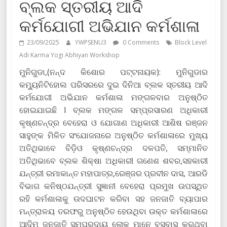
ବ୍ଲକ ସ୍ତରୀୟ ଆଦି
କର୍ମଯୋଗୀ ଅଭିଯାନ କର୍ମଶାଳା
23/09/2025
YWPSENU3
0 Comments
Block Level
Adi Karma Yogi Abhiyan Workshop
ମୁନିଗୁଡା,(ନନ୍ଦ କିଶୋର ପଟ୍ଟନାୟକ): ମୁନିଗୁଡାର
କମ୍ୟୁନିଟିହୋଲ ପରିସରରେ ଦୁଇ ଦିନିଆ ବ୍ଲକ ସ୍ତରୀୟ ଆଦି
କର୍ମଯୋଗୀ ଅଭିଯାନ କର୍ମଶାଳା ମଙ୍ଗଳବାର ଅନୁଷ୍ଠିତ
ହୋଇଯାଇଛି l ବ୍ଲକ ମଙ୍ଗଳ ସମ୍ପ୍ରସାରଣ ଅଧିକାରୀ
କୃଷ୍ଣଚନ୍ଦ୍ର ବେହେରା ଓ ଯୋଗାଣ ଅଧିକାରୀ ଆଶିଷ ରଞ୍ଜନ
ସାହୁଙ୍କ ମିଳିତ ସଂଯୋଜନାରେ ଅନୁଷ୍ଠିତ କର୍ମଶାଳାରେ ମୁଖ୍ୟ
ଅତିଥିଭାବେ ବିଡ଼ିଓ କୃଷ୍ଣଚନ୍ଦ୍ର ଦଳପତି, ସମ୍ମାନିତ
ଅତିଥିଭାବେ ବ୍ଲକ ଶିକ୍ଷା ଅଧିକାରୀ ଗଣେଶ ଶବର,ସହକାରୀ
ଯନ୍ତ୍ରୀ ରମାକାନ୍ତ ମହାପାତ୍ର,ରେଞ୍ଜର ପ୍ରବୀନ ଦାସ, ଆରଡି
ବିଭାଗ କନିଷ୍ଠଯନ୍ତ୍ରୀ ସୁଜ୍ଞାନୀ ବେହେରା ପ୍ରମୁଖ ଉପସ୍ଥିତ
ରହି କର୍ମଶାଳାକୁ ଉଦଘାଟନ କରିବା ସହ ଜନଜାତି ବ୍ୟାପାର
ମନ୍ତ୍ରାଳୟ ତରଫରୁ ଅନୁଷ୍ଠିତ ହେଉଥିବା ଉକ୍ତ କର୍ମଶାଳାରେ
ଆଦିମ ଜନଜାତି ସମ୍ପ୍ରଦାୟ ଲୋକ ମାନେ ବସବାସ କରୁଥିବା