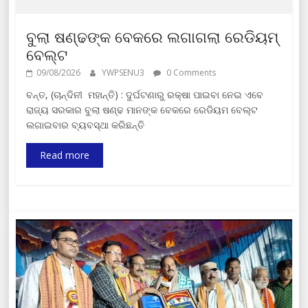
ବୁଲା ଷଣ୍ଢଙ୍କ ବେକରେ ଲଗାଗଲା ରେଡିୟମ୍
ବେଲ୍ଟ
09/08/2026
YWPSENU3
0 Comments
ବନ୍ତ, (ଚାନ୍ଦିନୀ ମହାନ୍ତି) : ଦୁର୍ଘଟଣାରୁ ରକ୍ଷା ପାଇବା ନେଇ ଏବେ
ରାଜ୍ୟ ସରକାର ବୁଲା ଷଣ୍ଢ ମାନଙ୍କ ବେକରେ ରେଡିୟମ ବେଲ୍ଟ
ଲଗାଇବାର ବ୍ୟବସ୍ଥା କରିଛନ୍ତି
Read more