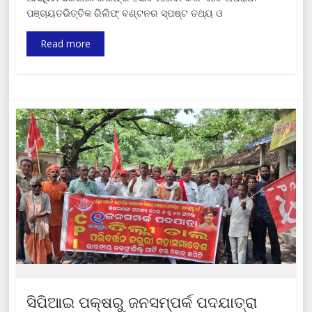
ପଞ୍ଚାୟତଭିତ୍ତିକ ରିଲିଫ୍‌ ବଣ୍ଟନର ସ୍ପଷ୍ଟ ତଥ୍ୟ ଓ
Read more
ସିପିଆଇ ପକ୍ଷରୁ ଜନସମ୍ପର୍କ ପଦଯାତ୍ରା