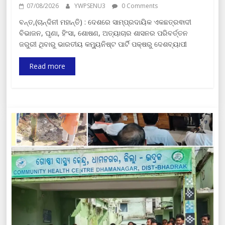
07/08/2026
YWPSENU3
0 Comments
ବନ୍ତ,(ଚାନ୍ଦିନୀ ମହାନ୍ତି) : ଦେଶରେ ସାମ୍ପ୍ରଦାୟିକ ଏକଛତ୍ରଵାଦୀ
ବିଭାଜନ, ଘୃଣା, ହିଂସା, ଶୋଷଣ, ଅତ୍ୟାଚାର ଶାସନର ପରିବର୍ତ୍ତନ
ଜରୁରୀ ଥିବାରୁ ଭାରତୀୟ କମ୍ୟୁନିଷ୍ଟ ପାର୍ଟି ପକ୍ଷରୁ ଦେଶବ୍ୟାପୀ
Read more