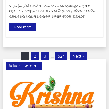
ବନ୍ତ, (ଚାନ୍ଦିନୀ ମହାନ୍ତି) : ବନ୍ତ ବ୍ଲକ ରାମକୃଷ୍ଣପୁର ପଞ୍ଚାୟତ
ଅଧିନ ବାଲୁକେଶ୍ୱର ସରକାରୀ ଉପ୍ରା ବିଦ୍ୟାଳୟ ପରିସରରେ ଚଳିତ
ଶିକ୍ଷାବର୍ଷର ପ୍ରଥମ ଅଭିଭାବକ-ଶିକ୍ଷକ ବୈଠକ ଅନୁଷ୍ଠିତ
Read more
1
2
3
…
524
Next »
Advertisement