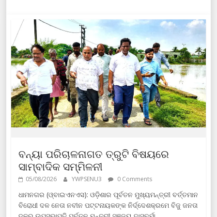
ବନ୍ୟା ପରିଚାଳନାଗତ ତ୍ରୁଟି ବିଷୟରେ
ସାମ୍ବାଦିକ ସମ୍ମିଳନୀ
05/08/2026
YWPSENU3
0 Comments
ଧାମନଗର (ଓ୍ବାଇଏନଏସ): ଓଡ଼ିଶାର ପୂର୍ବତନ ମୁଖ୍ୟମନ୍ତ୍ରୀ ବର୍ତ୍ତମାନ
ବିରୋଧୀ ଦଳ ନେତା ନବୀନ ପଟ୍ଟନାୟକଙ୍କ ନିର୍ଦ୍ଦେଶକ୍ରମେ ବିଜୁ ଜନତା
ଦଳର ଉପସଭାପତି ପୂର୍ବତନ ମନ୍ତ୍ରୀ ସଞ୍ଜୟ ଦାସବର୍ମା