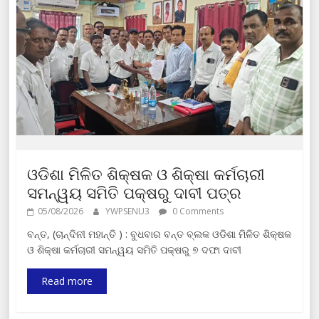
ଓଡିଶା ମିଳିତ ଶିକ୍ଷକ ଓ ଶିକ୍ଷା କର୍ମଚାରୀ
ସମନ୍ୱୟ ସମିତି ପକ୍ଷରୁ ଦାବୀ ପତ୍ର
05/08/2026
YWPSENU3
0 Comments
ବନ୍ତ, (ଚାନ୍ଦିନୀ ମହାନ୍ତି ) : ବୁଧବାର ବନ୍ତ ବ୍ଲକ ଓଡିଶା ମିଳିତ ଶିକ୍ଷକ
ଓ ଶିକ୍ଷା କର୍ମଚାରୀ ସମନ୍ୱୟ ସମିତି ପକ୍ଷରୁ ୭ ଦଫା ଦାବୀ
Read more