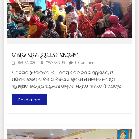
ବିଶ୍ବ ସ୍ତନ୍ୟପାନ ସପ୍ତାହ
06/08/2026
YWPSENU3
0 Comments
ଧାମନଗର ((ଓ୍ବାଇଏନଏସ): ରାଜ୍ୟ ସରକାରଙ୍କ ସ୍ୱାସ୍ଥ୍ୟ ଓ
ପରିବାର କଲ୍ୟାଣ ବିଭାଗ ନିର୍ଦ୍ଦେଶ କ୍ରମେ ଧାମନଗର ଗୋଷ୍ଠୀ
ସ୍ୱାସ୍ଥ୍ୟ କେନ୍ଦ୍ର ଅଧିକାରୀ ଡାକ୍ତର ମନ୍ମୟ ସାମନ୍ତ ସିଂହାରଙ୍କ
Read more