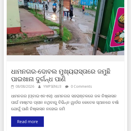
ଧାମନଗର-ଦୋବଲ ମୁଖ୍ୟରାସ୍ତାରେ ଜମୁଛି
ପାଇଖାନା ଦୁର୍ଗନ୍ଧ ପାଣି
08/08/2026
YWPSENU3
0 Comments
ଧାମନଗର (ଓ୍ବାଇଏନଏସ): ଧାମନଗର ସହରାଞ୍ଚଳରେ ଜଳ ନିଷ୍କାସନ
ପାଇଁ ମାଷ୍ଟର ପ୍ଲାନ ନଥିବାରୁ ବିଭିନ୍ନ ୱାର୍ଡର କେତେକ ସ୍ଥାନରେ ବର୍ଷା
ଯୋଗୁଁ ପାଣି ନିଷ୍କାସନ ନହୋଇ ଜମି
Read more