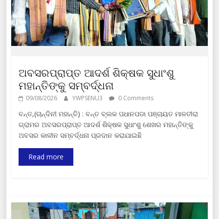
ଅବସରପ୍ରାପ୍ତ ଆଦର୍ଶ ଶିକ୍ଷକ ସୁଧାଂଶୁ
ମହାନ୍ତିଙ୍କୁ ସମ୍ବର୍ଦ୍ଧନା
09/08/2026
YWPSENU3
0 Comments
​ବନ୍ତ,(ଚାନ୍ଦିନୀ ମହାନ୍ତି) : ବନ୍ତ ବ୍ଲକ ପଧାନପଡା ପଞ୍ଚାୟତ ମାଳତୀରା
ଗ୍ରାମର ଅବସରପ୍ରାପ୍ତ ଆଦର୍ଶ ଶିକ୍ଷକ ସୁଧାଂଶୁ ଶେଖର ମହାନ୍ତିଙ୍କୁ
ଅବସର କାଳୀନ ସମ୍ବର୍ଦ୍ଧନା ପ୍ରଦାନ କରାଯାଇଛି
Read more