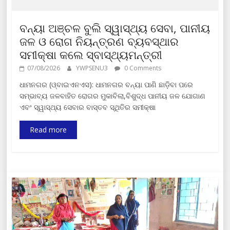
ବନ୍ୟା ଅଞ୍ଚଳ ବୁଲି ସ୍ୱାସ୍ଥ୍ୟ ସେବା, ପାନୀୟ
ଜଳ ଓ ରୋଗ ନିୟନ୍ତ୍ରଣ ବ୍ୟବସ୍ଥାର
ସମୀକ୍ଷା କଲେ ସ୍ବାସ୍ଥ୍ୟମନ୍ତ୍ରୀ
07/08/2026
YWPSENU3
0 Comments
ଧାମନଗର (ଓ୍ବାଇଏନଏସ): ଧାମନଗର ବନ୍ୟା ପାଣି ଛାଡ଼ିବା ପରେ
ସମ୍ଭାବ୍ୟ ଜଳବାହିତ ରୋଗର ମୁକାବିଲା,ବିଶୁଦ୍ଧ ପାନୀୟ ଜଳ ଯୋଗାଣ
ଏବଂ ସ୍ୱାସ୍ଥ୍ୟ ସେବାର ବାସ୍ତବ ସ୍ଥିତିର ସମୀକ୍ଷା
Read more