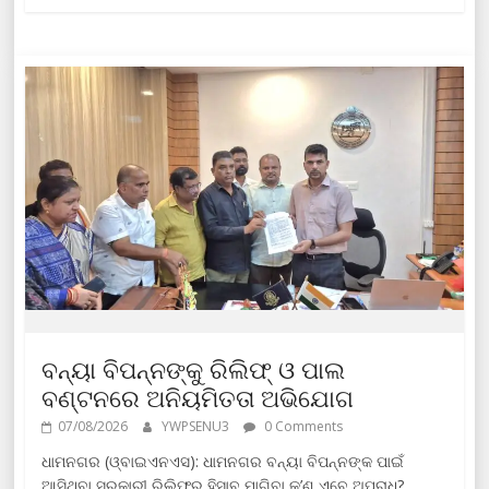
ବନ୍ୟା ବିପନ୍ନଙ୍କୁ ରିଲିଫ୍‌ ଓ ପାଲ
ବଣ୍ଟନରେ ଅନିୟମିତତା ଅଭିଯୋଗ
07/08/2026
YWPSENU3
0 Comments
ଧାମନଗର (ଓ୍ବାଇଏନଏସ): ଧାମନଗର ବନ୍ୟା ବିପନ୍ନଙ୍କ ପାଇଁ
ଆସିଥିବା ସରକାରୀ ରିଲିଫ୍‌ର ହିସାବ ମାଗିବା କ’ଣ ଏବେ ଅପରାଧ?