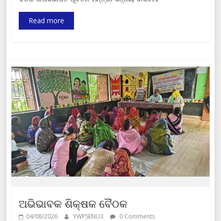
Read more
ଅଭିଭାବକ ଶିକ୍ଷକ ବୈଠକ
04/08/2026
YWPSENU3
0 Comments