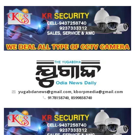
Skip
to
content
yugabdanews@gmail.com, kborpmedia@gmail.com
9178158740, 8599858740