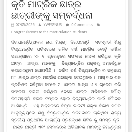
କୃତି ମାଟ୍ରିକ ଛାତ୍ର
ଛାତ୍ରୀଙ୍କୁ ସମ୍ବର୍ଦ୍ଧନା
07/05/2026
YWPSENU3
0 Comments
Congratulations to the matriculation students.
ଦିଗପହଣ୍ଡି,(ଅଳକ ନାଥ ମିଶ୍ର): ଦିଗପହଣ୍ଡି ସରସ୍ବତୀ ଶିଶୁ
ବିଦ୍ୟାମନ୍ଦିର ପରିସରରେ ଚଳିତ ବର୍ଷ ମାଟ୍ରିକ ବୋର୍ଡ଼ ବାର୍ଷିକ
ପରୀକ୍ଷାରେ ଏ- ୧ ଗ୍ରେଡ଼ରେ ସଫଳତା ହାସଲ କରିଥିବା କୃତି
ଛାତ୍ର ଛାତ୍ରୀ ମାନଙ୍କୁ ବିଦ୍ୟାମନ୍ଦିର ପକ୍ଷରୁ ସମ୍ବର୍ଦ୍ଧିତ
କରାଯାଇଥିବା ଜଣାପଡିଛି । ଚଳିତ ବର୍ଷ ବିଦ୍ୟାମନ୍ଦିର ର ସମୁଦାୟ
୮୮ ଛାତ୍ର ଛାତ୍ରୀ ମାଟ୍ରିକ ପରୀକ୍ଷା ଦେଇଥିଲେ । ପାସ୍ ହାର ଶତ
ପ୍ରତିଶତ ରହିଥିବା ବେଳେ ୯ ଛାତ୍ରୀ ଛାତ୍ର ଏ-୧ ଗ୍ରେଡ ରଖି
ସଫଳତା ହାସଲ କରିଥିବା ବେଳେ ଛାତ୍ର ଅଭିଷେକ ଗୌଡ଼
ଦିଗପହଣ୍ଡି ବ୍ଳକ ଟପ୍ପର ହୋଇ ବିଦ୍ୟାମନ୍ଦିର ପାଇଁ ଗୈାରବ
ଆଣିଛନ୍ତି । ଏହି ଅବସରରେ ବିଦ୍ଯା ଭାରତୀ ଶିକ୍ଷା ବିକାଶ ସମିତି
ଆନୁକୂଲ୍ୟରେ ଶିଶୁ ବିଦ୍ୟାମନ୍ଦିର ପରିସରରେ ଚାଲିଥିବା ରାଜ୍ୟ
ସ୍ତରୀୟ ପ୍ରାଥମିକ ଆଚାର୍ଯ୍ୟ ପ୍ରଶିକ୍ଷଣ ଶିବିର କୁ ସମସ୍ତ କୃତି
ଛାତ୍ର ଛାତ୍ରୀ ଏବଂ ସେମାନଙ୍କ ଅଭିଭାବକ ମାନଙ୍କୁ ନିମନ୍ତ୍ରଣ