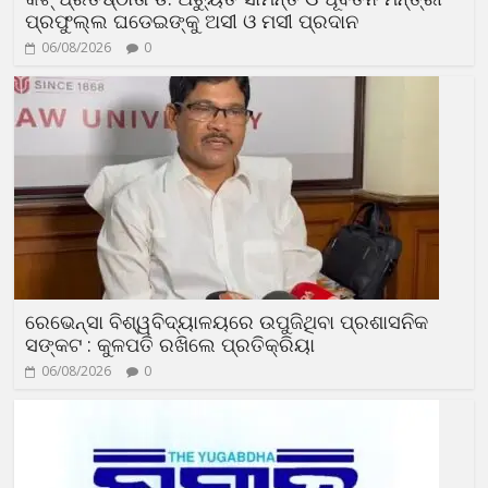
ପ୍ରଫୁଲ୍ଲ ଘଡେଇଙ୍କୁ ଅସୀ ଓ ମସୀ ପ୍ରଦାନ
06/08/2026
0
ରେଭେନ୍ସା ବିଶ୍ୱବିଦ୍ୟାଳୟରେ ଉପୁଜିଥିବା ପ୍ରଶାସନିକ
ସଙ୍କଟ : କୁଳପତି ରଖିଲେ ପ୍ରତିକ୍ରିୟା
06/08/2026
0