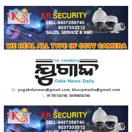
Skip
to
content
yugabdanews@gmail.com, kborpmedia@gmail.com
9178158740, 8599858740