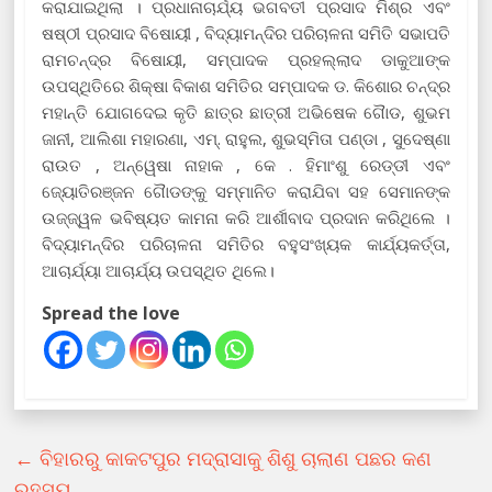
କରାଯାଇଥିଲା । ପ୍ରଧାନାଚାର୍ଯ୍ୟ ଭଗବତୀ ପ୍ରସାଦ ମିଶ୍ର ଏବଂ
ଷଷ୍ଠୀ ପ୍ରସାଦ ବିଷୋୟୀ , ବିଦ୍ୟାମନ୍ଦିର ପରିଚାଳନା ସମିତି ସଭାପତି
ରାମଚନ୍ଦ୍ର ବିଷୋୟୀ, ସମ୍ପାଦକ ପ୍ରହଲ୍ଲାଦ ଡାକୁଆଙ୍କ
ଉପସ୍ଥିତିରେ ଶିକ୍ଷା ବିକାଶ ସମିତିର ସମ୍ପାଦକ ଡ. କିଶୋର ଚନ୍ଦ୍ର
ମହାନ୍ତି ଯୋଗଦେଇ କୃତି ଛାତ୍ର ଛାତ୍ରୀ ଅଭିଷେକ ଗୈାଡ, ଶୁଭମ
ଜାନୀ, ଆଲିଶା ମହାରଣା, ଏମ୍. ରାହୁଲ, ଶୁଭସ୍ମିତା ପଣ୍ଡା , ସୁଦେଷ୍ଣା
ରାଉତ , ଅନ୍ୱେଷା ନାହାକ , କେ . ହିମାଂଶୁ ରେଡ୍ଡୀ ଏବଂ
ଜ୍ୟୋତିରଞ୍ଜନ ଗୈାଡଙ୍କୁ ସମ୍ମାନିତ କରାଯିବା ସହ ସେମାନଙ୍କ
ଉଜ୍ଜ୍ୱଳ ଭବିଷ୍ୟତ କାମନା କରି ଆର୍ଶୀବାଦ ପ୍ରଦାନ କରିଥିଲେ ।
ବିଦ୍ୟାମନ୍ଦିର ପରିଚାଳନା ସମିତିର ବହୁସଂଖ୍ୟକ କାର୍ଯ୍ୟକର୍ତ୍ତା,
ଆଚାର୍ଯ୍ୟା ଆଚାର୍ଯ୍ୟ ଉପସ୍ଥିତ ଥିଲେ।
Spread the love
←
ବିହାରରୁ କାକଟପୁର ମଦ୍ରାସାକୁ ଶିଶୁ ଚାଲାଣ ପଛର କଣ
ରହସ୍ୟ