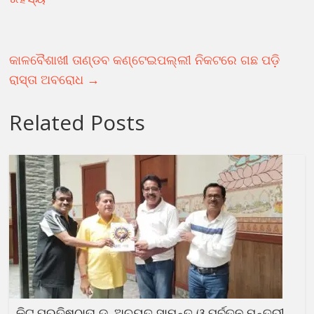
କାଳବୈଶାଖୀ ତାଣ୍ଡବ କଣ୍ଟେଇପଲ୍ଲୀ ନିକଟରେ ଗଛ ପଡ଼ି
ରାସ୍ତା ଅବରୋଧ
→
Related Posts
କିଟ୍ ପ୍ରତିଷ୍ଠାତା ଡ. ଅଚ୍ୟୁତ ସାମନ୍ତ ଓ ପୂର୍ବତନ ମନ୍ତ୍ରୀ