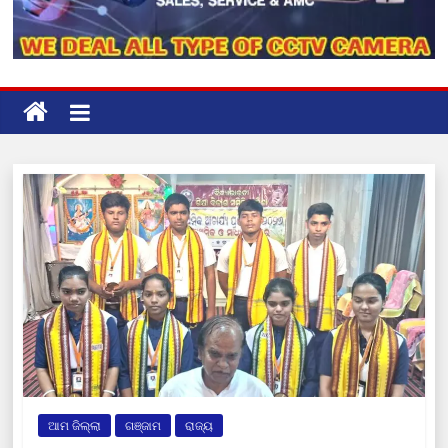
ଆମ ଜିଲ୍ଲା
ଗଞ୍ଜାମ
ରାଜ୍ୟ