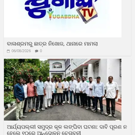
ବାଳାଶ୍ରମରୁ ଛାତ୍ର ନିଖୋଜ, ଥାନାରେ ମାମଲା
06/08/2026
0
ଆର୍ଯ୍ୟପଲ୍ଲୀ ସମୁଦ୍ର କୂଳ ଲଙ୍ଘିବା ଘଟଣା: ଦାବି ପୂରଣ ନ
ହେଲେ ୧୦ରେ ଆନ୍ଦୋଳନ ଚେତାବନୀ