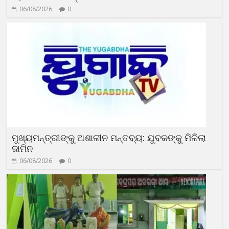
06/08/2026
0
ମୁଖ୍ୟମନ୍ତ୍ରୀଙ୍କୁ ଅଶାଳୀନ ମନ୍ତବ୍ୟ: ଯୁବକଙ୍କୁ ମିଳିଲା
ଜାମିନ
06/08/2026
0