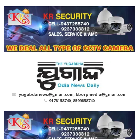
Skip
to
content
yugabdanews@gmail.com, kborpmedia@gmail.com
9178158740, 8599858740