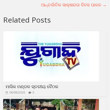
ଆନ୍ତର୍ଜାତିକ ସାକ୍ଷରତା ଦିବସ ପାଳନ
→
Related Posts
ମାସିକ ମଣ୍ଡଳ ସ୍ତରୀୟ ବୈଠକ
06/08/2026
0