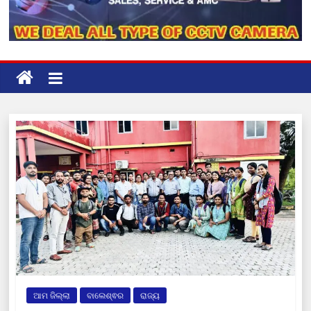
ଆମ ଜିଲ୍ଲା
ବାଲେଶ୍ଵର
ରାଜ୍ୟ