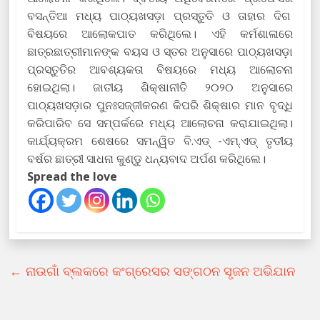
ବସନ୍ତିଆ ମଧ୍ୟ ପାଠ୍ୟଖସଡ଼ା ପ୍ରସ୍ତୁତି ଓ ତାହାର ଦିଗ
ବିଷୟରେ ଆଲୋକପାତ କରିଥିଲେ। ଏହି କର୍ମଶାଳାରେ
ଛାତ୍ରଛାତ୍ରୀମାନଙ୍କ ବୟସ ଓ ସ୍ତର ଅନୁସାରେ ପାଠ୍ୟଖସଡ଼ା
ପ୍ରସ୍ତୁତିର ଆବଶ୍ୟକତା ବିଷୟରେ ମଧ୍ୟ ଆଲୋଚନା
ହୋଇଥିଲା। ଜାତୀୟ ଶିକ୍ଷାନୀତି ୨୦୨୦ ଅନୁସାରେ
ପାଠ୍ୟଖସଡ଼ାର ପୁନଃସଜ୍ଜୀକରଣ କିପରି ଶିକ୍ଷାର ମାନ ବୃଦ୍ଧି
କରିପାରିବ ସେ ସମ୍ପର୍କରେ ମଧ୍ୟ ଆଲୋଚନା କରାଯାଇଥିଲା।
କାର୍ଯ୍ୟକ୍ରମ ଶେଷରେ ସମନ୍ୱିତ ବି.ଏଡ୍ -ଏମ୍.ଏଡ୍ ତୃତୀୟ
ବର୍ଷର‌ ଛାତ୍ରୀ ସାଧନା କୁଣ୍ଡୁ ଧନ୍ୟବାଦ ଅର୍ପଣ କରିଥିଲେ।
Spread the love
←
ନାଉଗାଁ ବ୍ଲକରେ କଂଗ୍ରେସର ସଙ୍ଗଠନ ସୃଜନ ଅଭିଯାନ