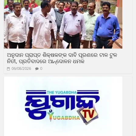
ଅନୁଦାନ ପ୍ରାପ୍ତ ଶିକ୍ଷକଙ୍କ ଦାବି ପୂରଣରେ ଟାଳ ଟୁଳ
ନିତୀ, ପ୍ରତିବାଦରେ ଆନ୍ଦୋଳନ ଧମକ
06/08/2026
0