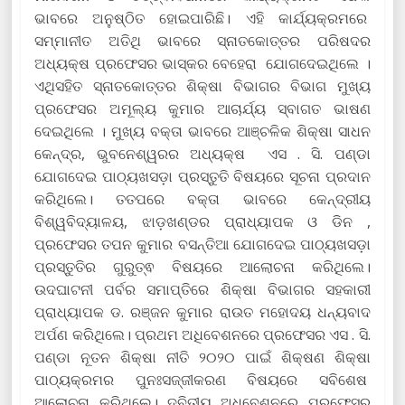
ଭାବରେ ଅନୁଷ୍ଠିତ ହୋଇପାରିଛି। ଏହି କାର୍ଯ୍ୟକ୍ରମରେ
ସମ୍ମାନୀତ ଅତିଥି ଭାବରେ ସ୍ନାତକୋତ୍ତର ପରିଷଦର
ଅଧ୍ୟକ୍ଷ ପ୍ରଫେସର ଭାସ୍କର ବେହେରା ଯୋଗଦେଇଥିଲେ ।
ଏଥିସହିତ ସ୍ନାତକୋତ୍ତର ଶିକ୍ଷା ବିଭାଗର ବିଭାଗ ମୁଖ୍ୟ
ପ୍ରଫେସର ଅମୂଲ୍ୟ କୁମାର ଆଚାର୍ଯ୍ୟ ସ୍ବାଗତ ଭାଷଣ
ଦେଇଥିଲେ । ମୁଖ୍ୟ ବକ୍ତା ଭାବରେ ଆଞ୍ଚଳିକ ଶିକ୍ଷା ସାଧନ
କେନ୍ଦ୍ର, ଭୁବନେଶ୍ୱରର‌ ଅଧ୍ୟକ୍ଷ ଏସ . ସି. ପଣ୍ଡା
ଯୋଗଦେଇ ପାଠ୍ୟଖସଡ଼ା ପ୍ରସ୍ତୁତି ବିଷୟରେ ସୂଚନା ପ୍ରଦାନ
କରିଥିଲେ। ତତପରେ ବକ୍ତା ଭାବରେ କେନ୍ଦ୍ରୀୟ
ବିଶ୍ୱବିଦ୍ୟାଳୟ, ଝାଡ଼ଖଣ୍ଡର ପ୍ରାଧ୍ୟାପକ ଓ ଡିନ ,
ପ୍ରଫେସର ତପନ କୁମାର ବସନ୍ତିଆ ଯୋଗଦେଇ ପାଠ୍ୟଖସଡ଼ା
ପ୍ରସ୍ତୁତିର ଗୁରୁତ୍ଵ ବିଷୟରେ ଆଲୋଚନା କରିଥିଲେ।
ଉଦଘାଟନୀ ପର୍ବର ସମାପ୍ତିରେ ଶିକ୍ଷା ବିଭାଗର ସହକାରୀ
ପ୍ରାଧ୍ୟାପକ ଡ. ରଞ୍ଜନ କୁମାର ରାଉତ ମହୋଦୟ ଧନ୍ୟବାଦ
ଅର୍ପଣ କରିଥିଲେ। ପ୍ରଥମ ଅଧିବେଶନରେ ପ୍ରଫେସର ଏସ . ସି.
ପଣ୍ଡା ନୂତନ ଶିକ୍ଷା ନୀତି ୨୦୨୦ ପାଇଁ ଶିକ୍ଷଣ ଶିକ୍ଷା
ପାଠ୍ୟକ୍ରମର ପୁନଃସଜ୍ଜୀକରଣ ବିଷୟରେ ସବିଶେଷ
ଆଲୋଚନା କରିଥିଲେ। ଦ୍ବିତୀୟ ଅଧିବେଶନରେ ପ୍ରଫେସର