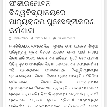
ଫକୀରମୋହନ
ବିଶ୍ୱବିଦ୍ୟାଳୟରେ
ପାଠ୍ୟକ୍ରମ ପୁନଃସଜ୍ଜୀକରଣ
କର୍ମଶାଳା
08/09/2025
YWPSENU3
0 Comments
ନୀଳଗିରି,ତା,୦୮/୦୯(ଲେଲିନ୍ କୁମାର ଦେ): ଭାରତର ଶିକ୍ଷା
ପରିଦୃଶ୍ୟକୁ ନୂତନ ଦିଗରେ ଆଗେଇ ନେବା ପାଇଁ ଜାତୀୟ
ଶିକ୍ଷାନୀତି ୨୦୨୦ କେବଳ ଏକ ନୀତିନାମା ନୁହେଁ, ବରଂ ଆଗାମୀ
ପିଢ଼ିକୁ ଦୃଢ଼ ଓ ସାମଗ୍ରିକ ଶିକ୍ଷା ଦେବାରେ ଏକ ପଥପ୍ରଦର୍ଶକ।
ଏହି ପ୍ରସଙ୍ଗରେ ଫକୀରମୋହନ ବିଶ୍ୱବିଦ୍ୟାଳୟର
ସ୍ନାତକୋତ୍ତର ଶିକ୍ଷା ବିଭାଗ ଦ୍ଵାରା ଆୟୋଜିତ ଦିନିକିଆ
କର୍ମଶାଳାରେ, ଶିକ୍ଷକ-ଶିକ୍ଷା ପାଠ୍ୟକ୍ରମର
ପୁନଃସଜ୍ଜୀକରଣ ଦିଗରେ ଏକ ପ୍ରାୟୋଗିକ ପଦକ୍ଷେପ ଭାବେ
ଗ୍ରହଣ କରାଯାଇଛି। ବିଶ୍ବବିଦ୍ୟାଳୟର ସମ୍ମାନୀୟ କୁଳପତି
ପ୍ରଫେସର ସନ୍ତୋଷ କୁମାର ତ୍ରିପାଠୀ ମହୋଦୟଙ୍କ
ମାର୍ଗଦର୍ଶନ ଓ ତତ୍ତ୍ଵାବଧାନରେ କାର୍ଯ୍ୟକ୍ରମଟି ସଫଳ