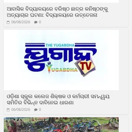
ଆବାସିକ ବିଦ୍ୟାଳୟରେ ବରିଷ୍ଠ ଛାତ୍ର କନିଷ୍ଠଙ୍କୁ
ଅତ୍ୟାଚାର ଘଟଣା: ବିଦ୍ୟାଳୟରେ ଉତ୍ତେଜନା
06/08/2026
0
ଓଡ଼ିଶା ସ୍କୁଲ କଲେଜ ଶିକ୍ଷକ ଓ କର୍ମଚାରୀ ସମନ୍ୱୟ
ସମିତିର ବିଭିନ୍ନ ଦାବିନେଇ ଧାରଣା
06/08/2026
0