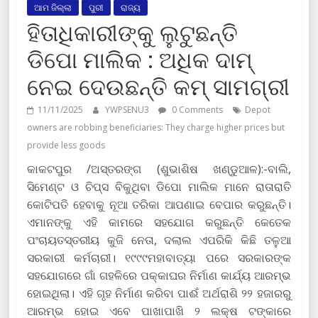
ଆମ ଜିଲ୍ଲା
ପୁରୀ
ରାଜ୍ୟ
ହିତାଧିକାରୀଙ୍କୁ ଲୁଟୁଛନ୍ତି
ଡିପୋ ମାଲିକ : ଅଧିକ ଦାମ୍
ନେଇ ଦେଉଛନ୍ତି କମ୍ ସାମଗ୍ରୀ
11/11/2025
YWPSENU3
0 Comments
Depot
owners are robbing beneficiaries: They charge higher prices but
provide less goods
କାକଟପୁର /ଅସ୍ତରଙ୍ଗ (ଶୁଭାଶିଷ ଖଣ୍ଡୁଆଳ):-ବାଲି,
ସିମେଣ୍ଟ ଓ ଚିପ୍ସ ବିକୁଥିବା ଡିପୋ ମାଲିକ ମାନେ ରାତାରାତି
କୋଟିପତି ହେବାକୁ ନୂଆ ତରିକା ଆପଣାଇ ବେପାର କରୁଛନ୍ତି।
ଏମାନଙ୍କୁ ଏହି କାମରେ ସହଯୋଗ କରୁଛନ୍ତି କେତେକ
ପଂଚାୟତସ୍ତରୀୟ କୁଜି ନେତା, ଦଲାଲ ଏପରିକି କିଛି ତଳୁଆ
ସରକାରୀ କର୍ମଚାରୀ। ୧୯୯୯ମହାବାତ୍ୟା ପରେ ସରକାରଙ୍କ
ସହଯୋଗରେ ଗାଁ ଗହଳିରେ ପକ୍କାଘର ନିର୍ମାଣ କାର୍ଯ୍ୟ ଆରମ୍ଭ
ହୋଇଥିଲା। ଏହି ଗୃହ ନିର୍ମାଣ କରିବା ପାଈଁ ଅର୍ଥରାଶି ୨୨ ହଜାରରୁ
ଆରମ୍ଭ ହୋଇ ଏବେ ପାଖାପାଖି ୨ ଲକ୍ଷ ଟଙ୍କାରେ