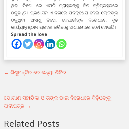
ଥିବା ଡିପୋ ରେ ଏପରି ଗ୍ରାହକଙ୍କୁ ଦିନ ଦ୍ବିପ୍ରହରରେ
ଠକୁଛନ୍ତି। ପ୍ରଶାସନ ଏ ଦିଗରେ ପଦକ୍ଷେପ ନେଇ ଲୋକଙ୍କ
ଠକୁଥିବା ଅସାଧୁ ଡିପୋ ବେପାରୀଙ୍କ ବିରୋଧରେ ଦୃଢ
କାର୍ଯ୍ୟାନୁଷ୍ଠାନ ଗ୍ରହଣ କରିବାକୁ ସାଧାରଣରେ ଦାବୀ ହୋଇଛି।
Spread the love
←
ଶିଶୁମନ୍ଦିର ରେ କନ୍ୟା ଶିବିର
ଯୋଗାଣ ସହାୟିକା ଓ ତାଙ୍କ ଭାଇ ବିରୋଧରେ ବିଡ଼ିଓଙ୍କୁ
ଦାବୀପତ୍ର
→
Related Posts