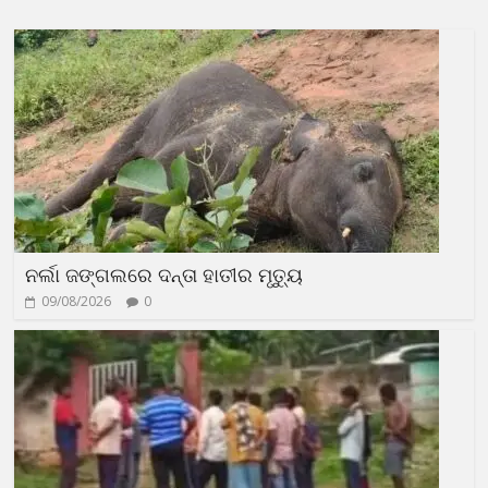
ନର୍ଲା ଜଙ୍ଗଲରେ ଦନ୍ତା ହାତୀର ମୃତ୍ୟୁ
09/08/2026
0