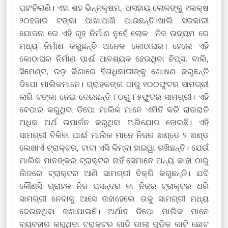
ପହଂଚିଲାଣି। ଏହା ଶହ ଭିନ୍ନକ୍ଷମ, ଅସହାୟ ଲୋକଙ୍କୁ ୧ଲକ୍ଷ
୨୦ହଜାର ଟଙ୍କା ପାଖାପାଖି ପାଉଛନ୍ତି।ଖାଲି ସରକାରୀ
ଯୋଜନା ରେ ଏହି ଗୃହ ନିର୍ମାଣ ନୁହେଁ ଲୋକ ନିଜ ଉଦ୍ୟମ ରେ
ମଧ୍ୟ ନିର୍ମାଣ କରୁଛନ୍ତି ଅନେକ କୋଠାଘର। ହେଲେ ଏହି
କୋଠାଘର ନିର୍ମାଣ ପାଈଁ ଆବଶ୍ୟକ ହେଉଥିବା ଚିପ୍ସ, ବାଲି,
ସିମେଣ୍ଟ, ରଡ଼ କିଣାରେ ହିତାଧିକାରୀଙ୍କୁ ଶୋଷଣ କରୁଛନ୍ତି
ଡିପୋ ମାଲିକମାନେ। ଗ୍ରାହକଙ୍କ ଠାରୁ ୧୦୦ଫୁଟର ସାମଗ୍ରୀ
ଲାଗି ଟଙ୍କା ନେଇ ଦେଉଛନ୍ତି ୮୦ରୁ ୮୫ଫୁଟର ସାମଗ୍ରୀ। ଏହି
ବେପାର କରୁଥିବା ଡିପୋ ମାଲିକ ମାନେ ଏମିତି କରି ରାତାରାତି
ଅଧିକ ଅର୍ଥ ଉପାର୍ଜନ କରୁଥିବା ଅଭିଯୋଗ ହୋଇଛି। ଏହି
ସାମଗ୍ରୀ ବିକିବା ପାଈଁ ମାଲିକ ମାନେ ନିଜର ଖଣ୍ଡେ ୨ ଖଣ୍ଡ
ଲେଖାଏଁ ଟ୍ରାକ୍ଟର, ଟାଟା ଏସି କିମ୍ବା ହାଇୱା ରଖିଛନ୍ତି। ଯେଉଁ
ମାଲିକ ମାନଙ୍କର ଟ୍ରାକ୍ଟର ନାହିଁ ସେମାନେ ଅନ୍ୟ କାହା ଠାରୁ
ଲିଜରେ ଟ୍ରାକ୍ଟର ଆଣି ସାମଗ୍ରୀ ବିକ୍ରି କରୁଛନ୍ତି। ଯଦି
କୌଣସି ଗ୍ରାହକ ନିଜ ପସନ୍ଦର ବା ନିଜର ଟ୍ରାକ୍ଟର ଧରି
ସାମଗ୍ରୀ ନେବାକୁ ଆସେ ତାହାହେଲେ ତାକୁ ସାମଗ୍ରୀ ମଧ୍ୟ
ଦେଉନଥିବା ଜଣାଯାଇଛି। ଅର୍ଥାତ ଡିପୋ ମାଲିକ ମାନେ
ବ୍ୟବହାର କରୁଥିବା ଟ୍ରାକ୍ଟର ଗାଡି ଡାଲା ଗୁଡିକ କାଟି ଛୋଟ