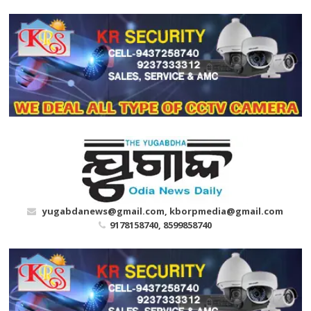
Skip
to
content
yugabdanews@gmail.com, kborpmedia@gmail.com
9178158740, 8599858740