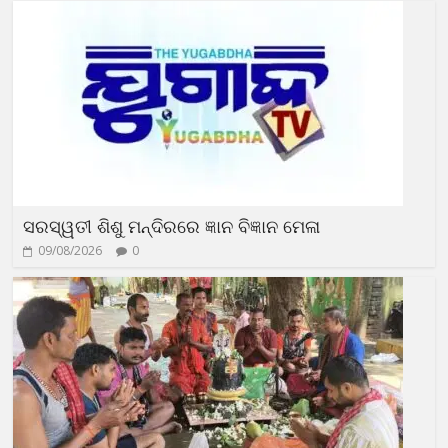
ସରସ୍ୱତୀ ଶିଶୁ ମନ୍ଦିରରେ ଜ୍ଞାନ ବିଜ୍ଞାନ ମେଳା
09/08/2026
0