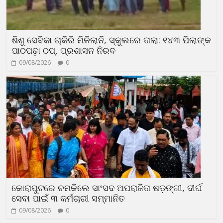
ଶିଶୁ ସେବିକା ଚାକିରି ମିଳିଲାନି, ସ୍କୁଲରେ ତାଲା: ୧୪୩ ପିଲାଙ୍କ
ପାଠପଢ଼ା ଠପ୍, ପ୍ରଶାସନ ନିରବ
09/08/2026
0
କୋରାପୁଟରେ ଚମକିଲେ ସାଂସଦ ଅପରାଜିତା ଷଡ଼ଙ୍ଗୀ, ଦୀର୍ଘ
ସେବା ପାଇଁ ୩ କର୍ମଚାରୀ ସମ୍ମାନିତ
09/08/2026
0