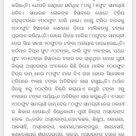
କରିଛନ୍ତି। ଯେପରି ସେଥିରେ ସର୍ବାଧିକ ୮୦ରୁ ୮୫ଫୁଟ ସାମଗ୍ରୀ
ଧରିବ। ସାଧାରଣ ଲୋକଙ୍କ ହିସାବରେ ଗୋଟେ ଟ୍ରିପ
ଟ୍ରାକ୍ଟରରେ ୧୦୦ଫୁଟ ବାଲି ଧରେ। ତେଣୁ ଟ୍ରିପ ବାବଦକୁ
୧୦୦ଫୁଟ ହିସାବରେ ସେମାନେ ଡିପୋ ମାଲିକଙ୍କୁ ଟଙ୍କା
ପ୍ରଦାନ କରିଥାନ୍ତି। ହେଲେ ଡିପୋ ମାଲିକ ୮୦ଫୁଟର ସାମଗ୍ରୀ
ଦେଇ ସିଧା ସଳଖ ୨୦ଫୁଟର ଟଙ୍କା ଅନାୟାସ ପାଇଯାଉଛନ୍ତି।
ବର୍ତମାନ ଚିପ୍ସ ଫୁଟ ୯୦ଟଙ୍କା, ବାଲି ଫୁଟ ୨୨ଟଙ୍କା, ପଥର
ଫୁଟ ୧୦୫ଟଙ୍କା ହିସାବରେ ବଜାର ଦର ଚାଲୁଥିବା ବେଳେ ପୁରୀ
ଜିଲ୍ଲା ଅସ୍ତରଙ୍ଗ ଅଂଚଳରେ କିଛି ଡିପୋ ମାଲିକ ୧୦୦ଫୁଟ
ଚିପ୍ସ ଦାମ୍ ନେଇ ୮୦ଫୁଟ ମାଲ ଦିଏ ତାହା ହେଲେ ସିଧାସଳଖ
ଟ୍ରିପରେ ୧୨ଶହ ଟଙ୍କା ଅତିରିକ୍ତ ଲାଭ ରଖୁଛନ୍ତି। ଅର୍ଥାତ
ଦିନକୁ ୫ରୁ ୧୦ଟ୍ରିପ ବିକ୍ରି କରାଯାଏ ଉପୁରି ଟଙ୍କା ୬ରୁ
୧୨ହଜାର ଟଙ୍କା ପର୍ଯ୍ୟନ୍ତ ଅତିରିକ୍ତ ଲାଭ କରୁଛନ୍ତି। ଏ ପଟେ
୧୦୦ଫୁଟ ସାମଗ୍ରୀ ଦାମ୍ ଦେଇ ୮୦ଫୁଟ ସାମଗ୍ରୀ ନେଇ ଠକାମୀ
ର ଶିକାର ହେଉଛନ୍ତି ହିତାଧିକାରୀ। ପୁରୀ ଜିଲ୍ଲା ଅସ୍ତରଙ୍ଗ
ବ୍ଲକ ଅନ୍ତର୍ଗତ ଅସ୍ତରଙ୍ଗ,ପୋଟଳଛକ, ଶିଶୁଅ, କୋରଣା,
ଆଳସାହି, ଅସ୍ତରଙ୍ଗ, କଣମଣ,ଆଳଙ୍ଗପୁର, ଖଣ୍ଡାସାହି,
କୁଣ୍ଡେଶ୍ୱର ହୀରାଦେଇପୁର, ତାଳଦା, ଅସ୍ତରଙ୍ଗ ବଜାର ରେ