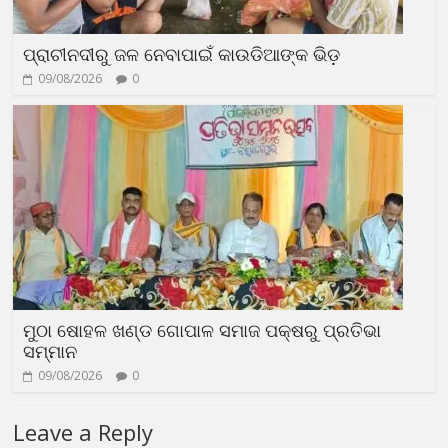
ପ୍ରାଚୀନଦୀରୁ ଜଳ ନେବାପାଇଁ କାଉଡିଆଙ୍କ ଭିଡ଼
09/08/2026
0
ମୁଠା ଷୋହଳ ଖଣ୍ଡ ଗୋପାଳ ସମାଜ ପକ୍ଷରୁ ପ୍ରତିଭା
ସମ୍ମାନ
09/08/2026
0
Leave a Reply