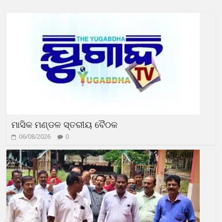
ମାସିକ ମଣ୍ଡଳ ସ୍ତରୀୟ ବୈଠକ
06/08/2026
0