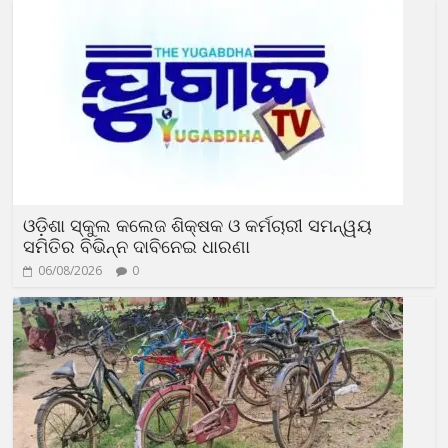
ଓଡ଼ିଶା ସ୍କୁଲ କଲେଜ ଶିକ୍ଷକ ଓ କର୍ମଚାରୀ ସମନ୍ୱୟ
ସମିତିର ବିଭିନ୍ନ ଦାବିନେଇ ଧାରଣା
06/08/2026
0