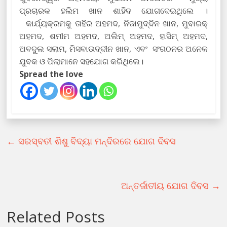
ପ୍ରଚାରକ ହଲିମ ଖାନ ଶାହିଦ ଯୋଗଦେଇଥିଲେ ।
କାର୍ଯ୍ୟକ୍ରମକୁ ତାହିର ଅହମଦ, ନିଜାମୁଦ୍ଦିନ ଖାନ, ମୁବାରକ୍
ଅହମଦ, ଶମୀମ ଅହମଦ, ଅଲିମ୍ ଅହମଦ, ହାସିମ୍ ଅହମଦ,
ଅବଦୁଲ ସଲାମ, ମିସବାଉଦ୍ଦୀନ ଖାନ, ଏବଂ ସଂଗଠନର ଅନେକ
ଯୁବକ ଓ ପିଲାମାନେ ସହଯୋଗ କରିଥିଲେ।
Spread the love
←
ସରସ୍ବତୀ ଶିଶୁ ବିଦ୍ୟା ମନ୍ଦିରରେ ଯୋଗ ଦିବସ
ଅନ୍ତର୍ଜାତୀୟ ଯୋଗ ଦିବସ
→
Related Posts