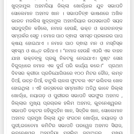
ଖୁଦ୍ଦାମୁଲ ଅହମଦିୟା ଜିଲ୍ଲା ଖୋର୍ଦ୍ଧାର ଯୁବ ସଭାପତି
ସୋଲେମାନ ଅହମଦ ଖାନ । ସଭାପତିତ୍ଵ ଭାଷଣରେ ଅଖିଳ
ଭାରତ ମଜଲିସ ଖୁଦ୍ଦାମୁଲ ଅହମଦିୟାର ଉପସଭାପତି ସୟଦ
ସଇଦୁଦ୍ଦିନ କହିଲେ, ନମାଜ ହେଉଛି, ଭକ୍ତ ଓ ଭଗବାନଙ୍କ
ସମ୍ପର୍କର ସେତୁ । ନମାଜ ପାଠ ଦ୍ଵାରା ସମସ୍ତ ପ୍ରକାରର ପାପ
କ୍ଷୟ ହୋଇଥାଏ । ନମାଜ ପାଠ ଦ୍ଵାରା ମନ ଓ ମସ୍ତିସ୍କ
ସ୍ଵସ୍ଥ ଓ ଶାନ୍ତ ରହିଥାଏ । ‘’ନମାଜ ହେଉଛି ଏପରି ଏକ ବାହନ
ଯାହା ଭକ୍ତଙ୍କୁ ପ୍ରଭୁ ନିକଟକୁ ନେଇଯାଏ। ଦୁଷ୍ଟ ସେନା
ବିରୁଦ୍ଧରେ ନମାଜ ଏକ ଦୁର୍ଗ ପରି କାର୍ଯ୍ୟ କରେ।‘’ ପ୍ରଥମ
ଦିବସର କ୍ରୀଡା ପ୍ରତିଯୋଗିତାରେ ୧୦୦ ମିଟର ଦୌଡ, ଲମ୍ବ
ଡିଆଁ, ଉଚ୍ଚ ଡିଆଁ, ବାଟୁଲି ଚାଳନା ଫୁଟବଲ ଏବଂ ଭଲିବଲ ଖେଳ
ହୋଇଥିଲା । ଏହି ଉତ୍ସବରେ ସମ୍ମାନୀତ ଅତିଥି ଭାବେ ଜିଲ୍ଲା
ଖୋର୍ଦ୍ଧା, ନୟାଗଡ଼ ଓ ପୁରୀରର ସଭାପତି ସଇଫୁର ଅହମଦ ,
ଜିଲ୍ଲାର ମୁଖ୍ୟ ପ୍ରଚାରକ ହଲିମ ଅହମଦ, ଭୁବନେଶ୍ୱରର
ସଭାପତି ଡକ୍ଟର ଜହିରୁଦ୍ଦିନ ଖାନ, ସିଦ୍ଦିକ ଖାନ, ସୋଲେମାନ
ଅହମଦ ପ୍ରମୁଖ ଜିଲ୍ଲା ଯୁବ ସଂଗଠନ ଖୋର୍ଦ୍ଧା, ନୟାଗଡ଼ ଓ
ପୁରୀ,ଇଜତେମା କମିଟିର ସଭାପତି ପରୱେଜ ଅହମଦ ସିରାଜ,
ଭୁବନେଶ୍ୱର ଅହମଦିୟା ମୁସଲିମ ଜମାଅତର ମୁଖ୍ୟ