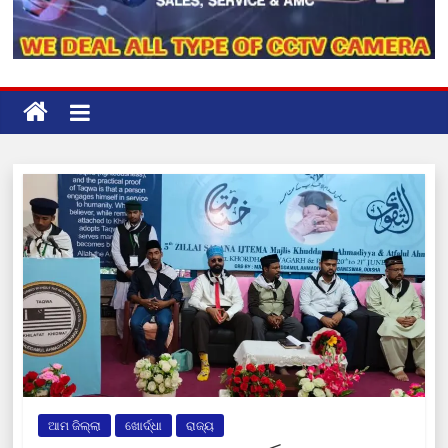
ଆମ ଜିଲ୍ଲା
ଖୋର୍ଦ୍ଧା
ରାଜ୍ୟ