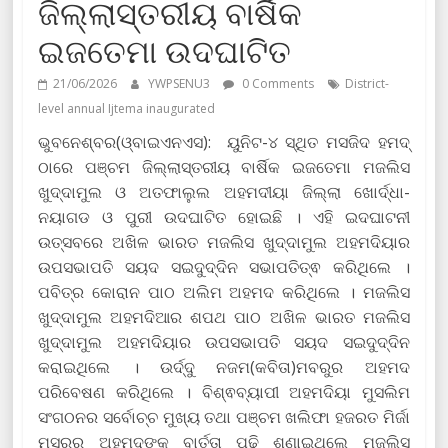
ଜିଲ୍ଲାସ୍ତରୀୟ ବାର୍ଷିକ
ଇଜତେମା ଉଦଘାଟିତ
21/06/2026
YWPSENU3
0 Comments
District-
level annual Ijtema inaugurated
ଭୁବନେଶ୍ବର(ଓ୍ବାଇଏନଏସ): ୟୁନିଟ-୪ ସ୍ଥିତ ମସଜିଦ ହମଦ୍
ଠାରେ ପଞ୍ଚମ ଜିଲ୍ଲାସ୍ତରୀୟ ବାର୍ଷିକ ଇଜତେମା ମଜଲିସ
ଖୁଦ୍ଦାମୁଲ ଓ ଅତଫାଲୁଲ ଅହମଦୀୟା ଜିଲ୍ଲା ଖୋର୍ଦ୍ଧା-
ନୟାଗଡ ଓ ପୁରୀ ଉଦଘାଟିତ ହୋଇଛି । ଏହି ଇଦଘାଟନୀ
ଉତ୍ସବରେ ଅଖିଳ ଭାରତ ମଜଲିସ ଖୁଦ୍ଦାମୁଲ ଅହମଦିୟାର
ଉପସଭାପତି ସୟଦ ସଇଦୁଦ୍ଦିନ ସଭାପତିତ୍ଵ କରିଥିଲେ ।
ପବିତ୍ର କୋରାନ ପାଠ ଅଲିମ ଅହମଦ କରିଥିଲେ । ମଜଲିସ
ଖୁଦ୍ଦାମୁଲ ଅହମଦିଆର ଶପଥ ପାଠ ଅଖିଳ ଭାରତ ମଜଲିସ
ଖୁଦ୍ଦାମୁଲ ଅହମଦିୟାର ଉପସଭାପତି ସୟଦ ସଇଦୁଦ୍ଦିନ
କରାଇଥିଲେ । ଉର୍ଦ୍ଦୁ ନଜମ(କବିତା)ମବରୁର ଅହମଦ
ପରିବେଷଣ କରିଥିଲେ । ବିଶ୍ଵବ୍ୟାପୀ ଅହମଦିୟା ମୁସଲିମ
ସଂଗଠନର ସର୍ବୋଚ୍ଚ ମୁଖ୍ୟ ତଥା ପଞ୍ଚମ ଖଲିଫା ହଜରତ ମିର୍ଜା
ମସରୁର ଅହମଦଙ୍କ ବାର୍ତ୍ତା ପଢି ଶୁଣାଇଥିଲେ ମଜଲିସ