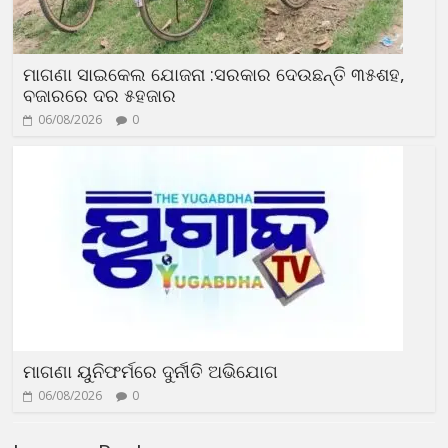
ମାଗଣା ସାଇକେଲ ଯୋଜନା :ସରକାର ଦେଉଛନ୍ତି ୩୫ଶହ,
ବଜାରରେ ଦର ୫ହଜାର
06/08/2026
0
ମାଗଣା ୟୁନିଫର୍ମରେ ଦୁର୍ନୀତି ଅଭିଯୋଗ
06/08/2026
0