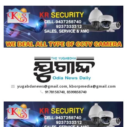
Skip
to
content
yugabdanews@gmail.com, kborpmedia@gmail.com
9178158740, 8599858740