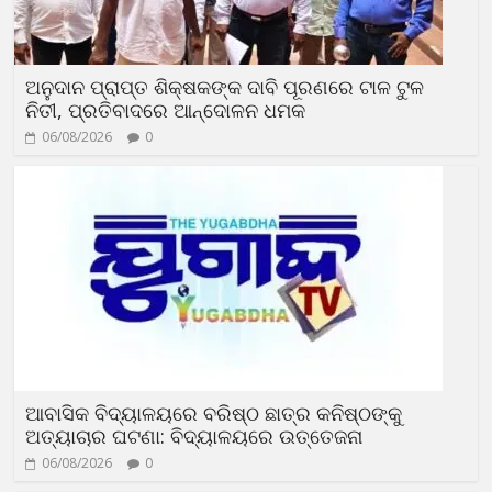
ଅନୁଦାନ ପ୍ରାପ୍ତ ଶିକ୍ଷକଙ୍କ ଦାବି ପୂରଣରେ ଟାଳ ଟୁଳ
ନିତୀ, ପ୍ରତିବାଦରେ ଆନ୍ଦୋଳନ ଧମକ
06/08/2026
0
ଆବାସିକ ବିଦ୍ୟାଳୟରେ ବରିଷ୍ଠ ଛାତ୍ର କନିଷ୍ଠଙ୍କୁ
ଅତ୍ୟାଚାର ଘଟଣା: ବିଦ୍ୟାଳୟରେ ଉତ୍ତେଜନା
06/08/2026
0