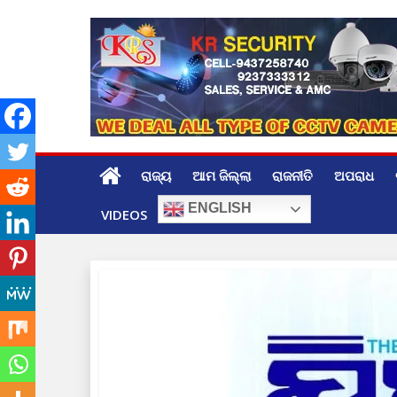
Skip
to
content
ରାଜ୍ୟ
ଆମ ଜିଲ୍ଲା
ରାଜନୀତି
ଅପରାଧ
ENGLISH
VIDEOS