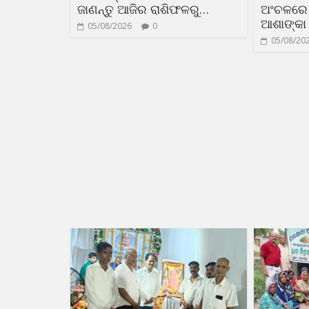
ଜାଣନ୍ତୁ ଆଜିର ରାଶିଫଳରୁ…
ଅଂଚଳରେ 
ଆଶାଙ୍କା
05/08/2026
0
05/08/20