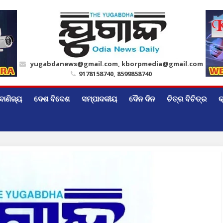
yugabdanews@gmail.com, kborpmedia@gmail.com
9178158740, 8599858740
ବାଣିଜ୍ୟ
ଦେଶ ବିଦେଶ
ସମ୍ପାଦକୀୟ
ଦୈନ ଦିନ
ଚିତ୍ର ବିଚିତ୍ର
କ