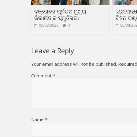
ବଞ୍ଚୋରେ ପୂର୍ବତନ ମୁଖ୍ୟ
‘ଶ୍ରୀପଦ୍
କିରାଣୀଙ୍କ ସ୍ମୃତିସଭା
ବିହନ ବଣ
05/08/2026
0
05/08/20
Leave a Reply
Your email address will not be published.
Required
Comment
*
Name
*