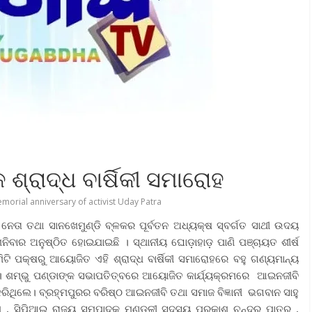
ଶ୍ରାଦ୍ଧ ବାର୍ଷିକୀ ସମାରୋହ
morial anniversary of activist Uday Patra
ଟ ନେତା ତଥା ସାନଖେମୁଣ୍ଡି ବ୍ଳକର ପୂର୍ବତନ ଅଧ୍ୟକ୍ଷ ସ୍ବର୍ଗତ ସାଥୀ ଉଦୟ
ଶନିବାର ଅନୁଷ୍ଠିତ ହୋଇଯାଇଛି । ସ୍ଥାନୀୟ ଘୋଡ଼ାହାଡ଼ ପାଣି ପଞ୍ଚାୟତ ଶୀର୍ଷ
ିଟି ପକ୍ଷରୁ ଆୟୋଜିତ ଏହି ଶ୍ରାଦ୍ଧ ବାର୍ଷିକୀ ସମାରୋହରେ ବହୁ ଗଣ୍ୟମାନ୍ୟ
େ । ଶମ୍ଭୁ ପଣ୍ଡାଙ୍କ ସଭାପତିତ୍ବରେ ଆୟୋଜିତ କାର୍ଯ୍ୟକ୍ରମରେ ଆଇନଜୀବି
ିଥିଲେ। ବ୍ରହ୍ମପୁରର ବରିଷ୍ଠ ଆଇନଜୀବି ତଥା ସମାଜ ବିଜ୍ଞାନୀ ଭଗବାନ ସାହୁ
ରଥ , ସିପିଆଇ ରାଜ୍ୟ ସମ୍ପାଦକ ମଣ୍ଡଳୀ ସଦସ୍ୟ ପ୍ରକାଶ ଚନ୍ଦ୍ର ପାତ୍ର ,