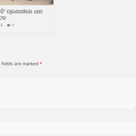
ଧତି’ ପ୍ରଣାଳୀରେ ଧାନ
୍ଟନ
26
0
 fields are marked
*