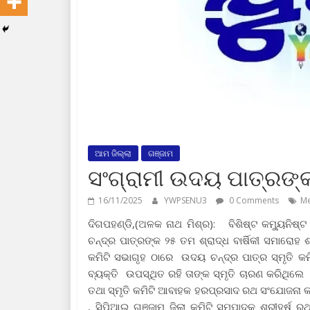
ଆମ ଜିଲ୍ଲା
ଗଞ୍ଜାମ
ସଂଗ୍ରାମୀ ଉଦୟ ପାତ୍ରଙ୍କ 
16/11/2025
YWPSENU3
0 Comments
Me
ଦିଗପହଣ୍ଡି,(ଅଳକ ନାଥ ମିଶ୍ର): ବିଶିଷ୍ଟ କମ୍ୟୁନିଷ୍
ଚନ୍ଦ୍ର ପାତ୍ରଙ୍କ ୨୫ ତମ ଶ୍ରାଦ୍ଧ ବାର୍ଷିକୀ ସମାରୋହ 
କମିଟି ସଭାଗୃହ ଠାରେ ଉଦୟ ଚନ୍ଦ୍ର ପାତ୍ର ସ୍ମୃତି କମ
ବ୍ୟକ୍ତି ଉପସ୍ଥିତ ରହି ତାଙ୍କ ସ୍ମୃତି ଚାରଣ କରିଥିଲ
ତଥା ସ୍ମୃତି କମିଟି ଆବାହକ ହରପ୍ରସାଦ ରଥ ସଂଯୋଜନା କର
, ସିପିଆଇ ଗଞ୍ଜାମ ଜିଲା କମିଟି ସମ୍ପାଦକ ଶ୍ରୀହର୍ଷ 