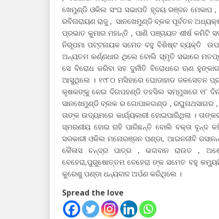
ଖେମୁଣ୍ଡି ଓକିଲ ସଂଘ ସଭାପତି ହୃଦୟ ରଞ୍ଜନ ମେକାପ , 
ରବିନାରାୟଣ ରାଜୁ , ସାନଖେମୁଣ୍ଡି ବ୍ଳକ ପୂର୍ବତନ ଅଧ୍ୟକ୍ଷ 
ପ୍ରଭାତ କୁମାର ମହାନ୍ତି , ପାଣି ପଞ୍ଚାୟତ ଶୀର୍ଷ କମିଟି
ନିରୂପମା ପଟ୍ଟନାୟକ ସମେତ ବହୁ ବିଶିଷ୍ଟ ବ୍ୟକ୍ତି ଉ
ଅନ୍ୟତମ କର୍ଣ୍ଣଧାର ଥିଲେ ବୋଲି ସ୍ମୃତି ସଭାରେ ମତପ
ସେ ବିରୋଧ କରିବା ସହ ଦୁର୍ନୀତି ବିରୋଧରେ ଋଣ ହୁଙ୍କା
ଆସୁଥିଲେ । ୧୯୮୦ ମସିହାରେ ଘୋଡାହାଡ ଜଳସେଚନ ପ୍ରକ
କୃଷକଙ୍କୁ ନେଇ ଦିଗପହଣ୍ଡି ତହସିଲ ସମ୍ମୁଖରେ ୧୮ 
ସାନଖେମୁଣ୍ଡି ବ୍ଲକ ର ଗୋପାଳଗଣ୍ଡ , ରଘୁନାଥସାଗର
ତାଙ୍କ ଉଦ୍ୟମରେ କାର୍ଯ୍ୟକାରୀ ହୋଇପାରିଥିଲା । ତାଙ୍କ
ସ୍ମରଣୀୟ ହୋଇ ରହି ପାରିଛନ୍ତି ବୋଲି ବକ୍ତା ବୃନ୍ଦ କହ
ସରକାରୀ ଓକିଲ ମନୋରଞ୍ଜନ ପଣ୍ଡା, ଆଇନଜୀବି ରସାନନ୍ଦ 
କୈଳାସ ଚନ୍ଦ୍ର ପାତ୍ର , ଭଗବାନ ରାଉତ , ଅଶୋକ
ବେହେରା,ପୁରୁଷୋତ୍ତମ ବେହେରା ଙ୍କ ସମେତ ବହୁ କମ୍ୟୁ
କୁରେଶୁ ପଣ୍ଡା ଧନ୍ୟବାଦ ଅର୍ପଣ କରିଥିଲେ ।
Spread the love