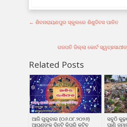
←
ଶିବନାରାୟଣପୁର ସ୍କୁଲରେ ଶିଶୁଦିବସ ପାଳିତ
ଗଜପତି ଜିଲ୍ଲା କୋର୍ଟ ସ୍ୱଚ୍ଛସାଥୀ
Related Posts
ଆଜି ଗୁରୁବାର (୦୬.୦୮.୨୦୨୬)
ସବୁଠି କୁ
ଆପଣଙ୍କ ଦିନଟି କିପରି କଟିବ
ପାଣି ଜମା