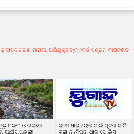
ଙ୍କୁ ଅସଦାଚରଣ ମାମଲା: ଅଭିଯୁକ୍ତଙ୍କୁ ୧ବର୍ଷ ସଶ୍ରମ କାରାଦଣ୍ଡ
ଢ଼କୁଢ଼ ମଇଳା ଓ ନାଳରେ
ଜନସାଧାରଣଙ୍କ ପାଇଁ ସୂଚନା ଜାରି
ଟ: ଆର୍ଯ୍ୟପଲ୍ଲୀ
କଲା ନନ୍ଦିପଦା ଥାନା ପୋଲିସ