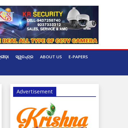
୍ରୀଡ଼ା
ସ୍ୱତନ୍ତ୍ର
ABOUT US
E-PAPERS
Advertisement