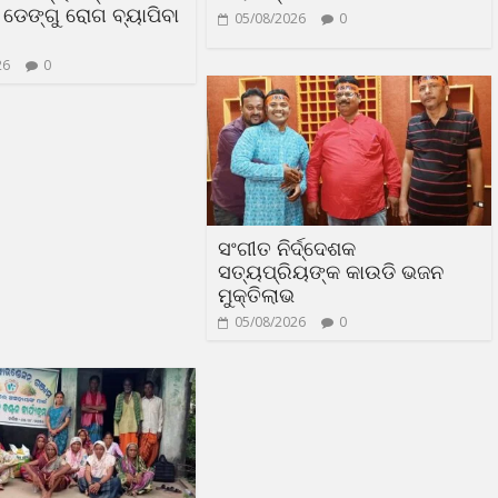
ଡେଙ୍ଗୁ ରୋଗ ବ୍ୟାପିବା
05/08/2026
0
26
0
ସଂଗୀତ ନିର୍ଦ୍ଦେଶକ
ସତ୍ୟପ୍ରିୟଙ୍କ କାଉଡି ଭଜନ
ମୁକ୍ତିଲାଭ
05/08/2026
0