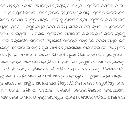
ଦିଗପହଣ୍ଡି ଏନଏସି ଅଧ୍ୟକ୍ଷ ପ୍ରଫୁଲ୍ଲ ପଣ୍ଡା , ପୂର୍ବତନ ନଗରପାଳ ଭି .
ଅନ୍ତର୍ଯ୍ୟାମୀ ସ୍ବାଇଁ , ସ୍ତମ୍ଭକାର ବିଘ୍ନେଶ୍ୱର ସାହୁ , ପୂର୍ବତନ ଛାତ୍ରନେତା
 ସଭାପତି ରମେଶ ଚନ୍ଦ୍ର ପାତ୍ର , କବି ବୃନ୍ଦାବନ ପଣ୍ଡା , ପୂର୍ବତନ କାଉନସିଲର
ପସ୍ଥିତ ଥିଲେ। କମ୍ୟୁନିଷ୍ଟ ନେତା ଉଦୟ ଗଞ୍ଜାମ ଜିଲା କୃଷକ ଆନ୍ଦୋଳନର
୍ରକାଶ ପାଇଥିଲା । ଏପରିକି ପ୍ରଚଳିତ ସମାଜରେ ଜାତିଭେଦ ଓ ରାଜତନ୍ତ୍ରକୁ
ର କରି ତତ୍କାଳୀନ ସରକାରୀ ଅଧିକାରୀ ମାନଙ୍କ ମଧ୍ୟରେ ଛନକା ସୃଷ୍ଟି କରି
ଳ୍ପ କେନାଲ ର ସାହାସପୁର ଯାଏଁ ସମ୍ପ୍ରସାରଣ ଦାବି ନେଇ ସେ ଅନ୍ୟ କିଛି
ଦିନ ପର୍ଯ୍ୟନ୍ତ ଆମରଣ ଅନଶନ କରି ଦାବୀ ପୂରଣ ଦିଗରେ ସଫଳ ହୋଇଥିଲେ ।
 , ଖଇରବାଙ୍କ ଏବଂ ଦିଗପହଣ୍ଡି ର ବେଲଘାଇ ପ୍ରମୁଖ ଜଳସେଚନ ପ୍ରକଳ୍ପ
ର ଏହି ବୀରତ୍ଵ , ସାହାସିକତା ପାଇଁ ଆଜି ମଧ୍ୟ ସେ ସମସ୍ତଙ୍କ ନିକଟରେ ଚିର
ିଥିଲେ । ସ୍ମୃତି ସଭାରେ ସାଥୀ ଅନନ୍ତ ମହାଙ୍କୁଡ , କୃଷ୍ଣଚନ୍ଦ୍ର ପାତ୍ର ,
ରାଉତ, ଇ. ଅର୍ଜୁନ, ଅଶେଷ ନାଥ ମିଶ୍ର ,ପି.ଶିବଶଙ୍କର, କମ୍ୟୁନିଷ୍ଟ ନେତା
 ଜେନା, ତ୍ରିନାଥ ପ୍ରଧାନ, ଦୈତାରୀ ରେଡ୍ଡୀ,ବିନାୟକ ଦାସ,ଅଶୋକ
ନିଷ୍ଟ ନେତା ଓ ସଦସ୍ୟ ବୃନ୍ଦ ଉପସ୍ଥିତ ଥିଲେ। ଶେଷରେ ବରିଷ୍ଠ ଆଇନଜୀବି