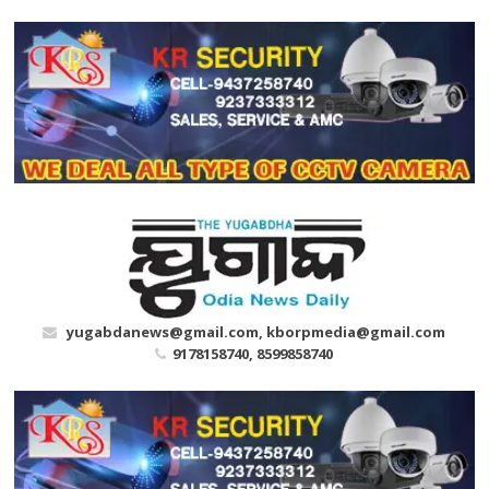
Skip
to
content
yugabdanews@gmail.com, kborpmedia@gmail.com
9178158740, 8599858740