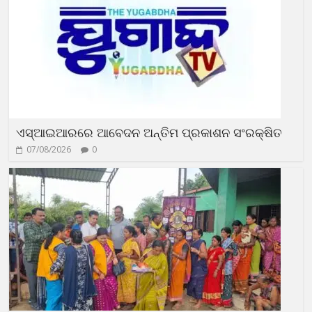
ଏସ୍‌ଆଇଆରରେ ଆବେଦନ ଅନ୍ତିମ ପ୍ରକାଶନ ସଂରକ୍ଷିତ
07/08/2026
0