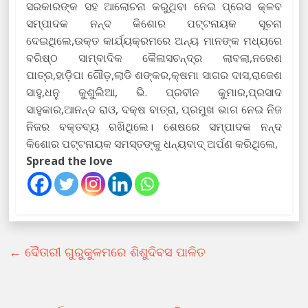
ସରକାରଙ୍କ ସହ ଆଲୋଚନା କରୁଥିବା ନେଇ ପ୍ରେସ କ୍ଳବ
ସମ୍ପାଦକ ନନ୍ଦ କିଶୋର ପଟ୍ଟନାୟକ ସୂଚନା
ଦେଇଥିଲେ,ଉକ୍ତ କାର୍ଯ୍ୟକ୍ରମରେ ଅନ୍ୟ ମାନଙ୍କ ମଧ୍ୟରେ
ବରିଷ୍ଠ ସାମ୍ବାଦିକ କୈଳାସଚନ୍ଦ୍ର ଲାବଲା,ନରେଶ
ପାତ୍ର,ହାଡ଼ିପା ଗୌଡ଼,ଲାଡି ଶଙ୍କର,କ୍ଷମା ସାଗର ଦାସ,ରାଜେଶ
ସାହୁ,ଧନୁ କୁଶୁଲିଆ, ଭି. ପ୍ରବୀନ କୁମାର,ପ୍ରସାଦ
ସାହୁକାର,ଆନନ୍ଦ ରାଓ, ଦକ୍ଷ ବାତ୍ରା, ପ୍ରମୁଖ ଭାଗ ନେଇ ନିଜ
ନିଜର ବକ୍ତବ୍ୟ ରଖିଥିଲେ। ଶେଷରେ ସମ୍ପାଦକ ନନ୍ଦ
କିଶୋର ପଟ୍ଟନାୟକ ସମସ୍ତଙ୍କୁ ଧନ୍ୟବାଦ୍ ଅର୍ପଣ କରିଥିଲେ,
Spread the love
←
ଦୈତାରୀ ଗୁରୁକୁଳମରେ ଶିଶୁଦିବସ ପାଳିତ