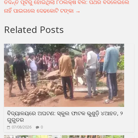
ତଦନ୍ତ ପୂର୍ବରୁ ହୋଇଥିଲା ୮୦ଲକ୍ଷ ବିଲ: ପଥର ବଦଳେଇଲେ
ନାହିଁ ପାଇଗଲେ ଦେଢକୋଟି ଟଙ୍କା
→
Related Posts
ବିଦ୍ୟାଳୟରେ ଅଘଟଣ: ସ୍କୁଲ ଫାଟକ ଭୁଶୁଡ଼ି ୪ଆହତ, ୨
ଗୁରୁତର
07/08/2026
0