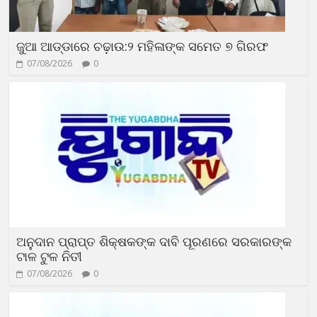
ଜୁଆ ଆଡ୍ଡାରେ ଚଢ଼ାଉ:୨ ମହିଳାଙ୍କ ସମେତ ୭ ଗିରଫ
07/08/2026
0
ଅନୁଦାନ ପ୍ରାପ୍ତ ଶିକ୍ଷକଙ୍କ ଦାବି ପୂରଣରେ ସରକାରଙ୍କ
ଟାଳ ଟୁଳ ନିତୀ
07/08/2026
0