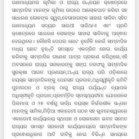
ଗଣମାଧ୍ୟମର ଭୂମିକା ଓ ରାଜ୍ୟ ଉନ୍ନୟନ କ୍ଷେତ୍ରରେ
ସାମ୍ବାଦିକ ମାନଙ୍କ ଭୂମିକା ଉପରେ ଆଲୋକପାତ କରିବା ସହ
ସାଧାରଣ ଲୋକଙ୍କ ସ୍ୱର,ବେସାହାରଙ୍କ ସାହାରା ସାଜିବା ସହିତ
ଗଣମାଧ୍ୟମ ସତ୍ୟର ସାରଥୀ ସାଜିଥାଏ ଏବଂ ପ୍ରତି
କ୍ଷେତ୍ରରେ ସାଧାରଣ ଲୋକଙ୍କ ସାହାରା ସାଜିବାକୁ ଆହ୍ଵାନ
ଦେଇଥିଲେ। କୌଣସି ପେପର ଛୋଟ ନୁହେଁକି କେଉଁ ସାମ୍ବାଦିକ
ମଧ୍ୟ ଛୋଟ ନୁହନ୍ତି ସମସ୍ତେ ଏକତ୍ରିତ ହୋଇ କାର୍ଯ୍ୟ
କରିବାକୁ ସାମ୍ବାଦିକ ଗଣେଶ ପାତ୍ର ପ୍ରକାଶ କରିଥିଲେ,ଏହି
ଅବସରରେ ରାଜ୍ୟ ସରକାରଙ୍କୁ ସଙ୍ଘ ତରଫରୁ ସାମ୍ବାଦିକ
ସୁରକ୍ଷା ଆଇନ ପ୍ରଣୟନ,ଅନ୍ୟ ରାଜ୍ୟ ପରି ଓଡ଼ିଶାରେ
ବୟସ୍କ ସାମ୍ବାଦିକଙ୍କୁ ପେନସନ ପ୍ରଦାନ,ଅଧିସ୍ୱୀକୃତି କମିଟି
ପୁନଃଗଠନ ଓ ବ୍ଲକ୍ ଠାରୁ ରାଜ୍ୟ ପର୍ଯ୍ୟନ୍ତ ବ୍ୟାପକ
ଅଧିସ୍ବୀକୃତି ପ୍ରଦାନ,ପ୍ରବର୍ତ୍ତିତ ସ୍ବାସ୍ଥ୍ୟବୀମା ଯୋଜନାରେ
ପିତାମାତା ଓ ୨୫ ବର୍ଷରୁ ଉର୍ଦ୍ଧ ବୟସ୍କ ନିର୍ଭରଶୀଳ ସନ୍ତାନ
ମାନଙ୍କୁ ସାମିଲ,ମିଡ଼ିଆ ଏକାଡେମୀ ଗଠନ ସହ ଭୁବନେଶ୍ୱରରେ
ଏକାଡେମୀ କାର୍ଯ୍ୟାଳୟ ସ୍ଥାପନ ଓ ଲୋକସେବା ଭବନ ସମେତ
ରାଜ୍ୟର ସମସ୍ତ ସରକାରୀ କାର୍ଯ୍ୟାଳୟରେ ସାମ୍ବାଦିକଙ୍କ
ପ୍ରଵେଶାଧିକାର ଆଦି ଦାବିକୁ ନେଇ ବିଭିନ୍ନ ସମୟରେ