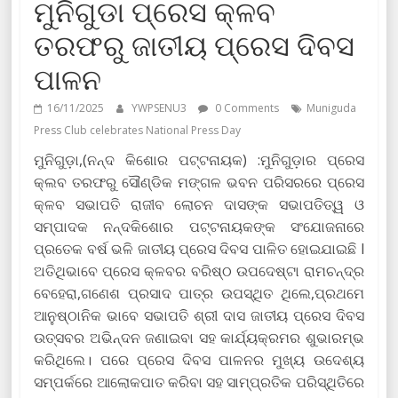
ମୁନିଗୁଡା ପ୍ରେସ କ୍ଳବ
ତରଫରୁ ଜାତୀୟ ପ୍ରେସ ଦିବସ
ପାଳନ
16/11/2025
YWPSENU3
0 Comments
Muniguda
Press Club celebrates National Press Day
ମୁନିଗୁଡ଼ା,(ନନ୍ଦ କିଶୋର ପଟ୍ଟନାୟକ) :ମୁନିଗୁଡ଼ାର ପ୍ରେସ
କ୍ଲବ ତରଫରୁ ସୌଣ୍ଡିକ ମଙ୍ଗଳ ଭବନ ପରିସରରେ ପ୍ରେସ
କ୍ଳବ ସଭାପତି ରାଜୀବ ଲୋଚନ ଦାସଙ୍କ ସଭାପତିତ୍ୱ ଓ
ସମ୍ପାଦକ ନନ୍ଦକିଶୋର ପଟ୍ଟନାୟକଙ୍କ ସଂଯୋଜନାରେ
ପ୍ରତେକ ବର୍ଷ ଭଳି ଜାତୀୟ ପ୍ରେସ ଦିବସ ପାଳିତ ହୋଇଯାଇଛି l
ଅତିଥିଭାବେ ପ୍ରେସ କ୍ଳବର ବରିଷ୍ଠ ଉପଦେଷ୍ଟା ରାମଚନ୍ଦ୍ର
ବେହେରା,ଗଣେଶ ପ୍ରସାଦ ପାତ୍ର ଉପସ୍ଥିତ ଥିଲେ,ପ୍ରଥମେ
ଆନୁଷ୍ଠାନିକ ଭାବେ ସଭାପତି ଶ୍ରୀ ଦାସ ଜାତୀୟ ପ୍ରେସ ଦିବସ
ଉତ୍ସବର ଅଭିନ୍ଦନ ଜଣାଇବା ସହ କାର୍ଯ୍ୟକ୍ରମର ଶୁଭାରମ୍ଭ
କରିଥିଲେ। ପରେ ପ୍ରେସ ଦିବସ ପାଳନର ମୁଖ୍ୟ ଉଦେଶ୍ୟ
ସମ୍ପର୍କରେ ଆଲୋକପାତ କରିବା ସହ ସାମ୍ପ୍ରତିକ ପରିସ୍ଥିତିରେ