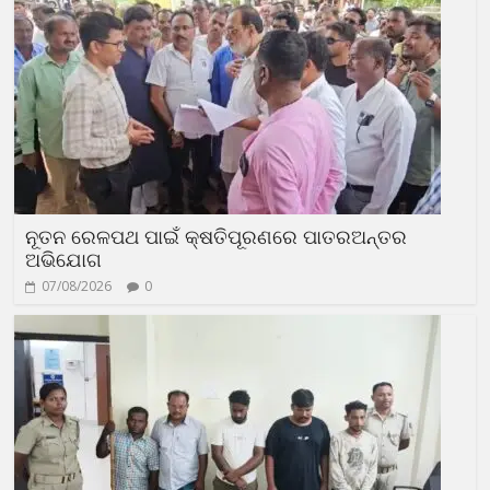
ନୂତନ ରେଳପଥ ପାଇଁ କ୍ଷତିପୂରଣରେ ପାତରଅନ୍ତର
ଅଭିଯୋଗ
07/08/2026
0