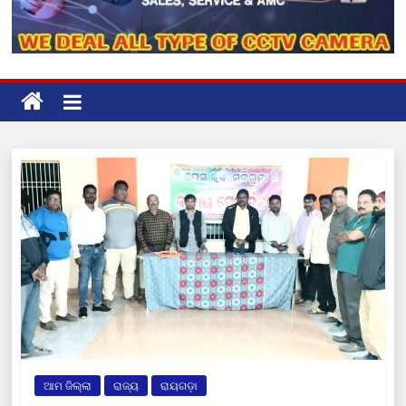
ଆମ ଜିଲ୍ଲା
ରାଜ୍ୟ
ରାୟଗଡ଼ା