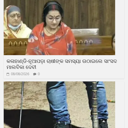
କଳାହାଣ୍ଡି-ନୂଆପଡ଼ା ଚାଷୀଙ୍କ ସମସ୍ୟା ଉଠାଇଲେ ସାଂସଦ
ମାଲବିକା ଦେବୀ
08/08/2026
0