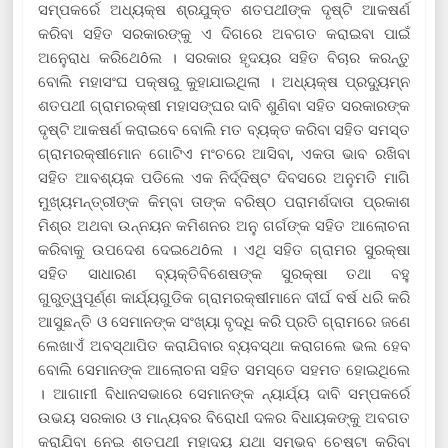
ସମ୍ପକର୍ରେ ଅଧ୍ୟକ୍ଷ ଶ୍ରଯୁକ୍ତ ଶତପଥୀଙ୍କ ଦୃଷ୍ଟି ଆକଷର୍ଣ
କରିବା ସହିତ ସରକାରଙ୍କୁ ଏ ଦିଗରେ ଅବଗତ କରାଇବା ପାଇଁ
ଅନେୁରାଧ କରିଥେôଲ । ସରକାର ହୃଦୟର ସହିତ ବିଚାର କରନ୍ତୁ
ବୋଲି ମହାସଂଘ ପକ୍ଷରୁ କୁହାଯାଇଥିଲା । ଅଧ୍ୟକ୍ଷ ପ୍ରଦ୍ୟୁମ୍ନ
ଶତପଥୀ ଗ୍ରାମରକ୍ଷୀ ମହାସଙ୍ଘର ଦାବି ଶୁଣିବା ସହିତ ସରକାରଙ୍କ
ଦୃଷ୍ଟି ଆକଷର୍ଣ କରାଇବେ ବୋଲି ମତ ବ୍ୟକ୍ତ କରିବା ସହିତ ସମସ୍ତ
ଗ୍ରାମରକ୍ଷୀମୋନ ଗୋଟିଏ ମଂଚରେ ଆସିବା, ଏକତା ଭାବ ରଖିବା
ସହିତ ଆବଶ୍ୟକ ପଡିଲେ ଏକ ନିର୍ଦ୍ଦିଷ୍ଟ ଦିବସରେ ଅନୁମତି ମାଗି
ମୁଖ୍ୟମନ୍ତ୍ରୀଙ୍କ କିମ୍ବା ତାଙ୍କ ବରିଷ୍ଠ ପରାମର୍ଶଦାତା ପ୍ରକାଶ
ମିଶ୍ର ଅଥବା ଉନ୍ନୟନ କମିଶନର ଅନୁ ଗର୍ଗଙ୍କ ସହିତ ଆଲୋଚନା
କରିବାକୁ ଉପଦେଶ ଦେଇଥେôଲ । ଏଥି ସହିତ ଗ୍ରାମର ସୁରକ୍ଷା
ସହିତ ସାଧାରଣ ବ୍ୟକ୍ତିବିଶେଷଙ୍କ ସୁରକ୍ଷା ତଥା ବହୁ
ଗୁରୁତ୍ୱପୂର୍ଣ୍ଣ କାର୍ଯ୍ୟଗୁଡିକ ଗ୍ରାମରକ୍ଷୀମାନେ ଦୀର୍ଘ ବର୍ଷ ଧରି କରି
ଆସୁଛନ୍ତି ଓ ସେମାନଙ୍କ ସଂଖ୍ୟା ବୃଦ୍ଧି କରି ପ୍ରତି ଗ୍ରାମରେ ଜଣେ
ଲେଖାଏଁ ଅବସ୍ଥାପିତ କରାଯିବାର ବ୍ୟବସ୍ଥା କରାଗଲେ ଭଲ ହେବ
ବୋଲି ସେମାନଙ୍କ ଆଲୋଚନା ସହିତ ସମସ୍ତେ ସହମତ ହୋଇଥିଲେ
। ଆଗାମୀ ବିଧାନସଭାରେ ସେମାନଙ୍କ ନ୍ୟାର୍ଯ୍ୟ ଦାବି ସମ୍ପକର୍ରେ
ଉଭୟ ସରକାର ଓ ମାନ୍ୟବର ବିରୋଧୀ ଦଳର ବିଧାୟକଙ୍କୁ ଅବଗତ
କରାଯିବା ନେଇ ଶତପଥୀ ମହାଦୟ ଯଥା ସମ୍ଭବ ଚେଷ୍ଟା କରିବା