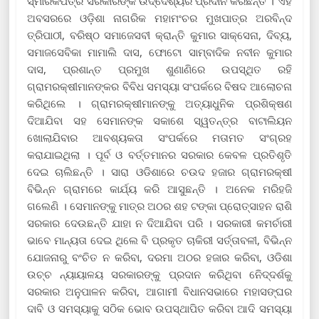
ସ୍ମାରକପତ୍ର ସରକାରଙ୍କ ଉଦ୍ଦେଶ୍ୟର ପ୍ରଦାନ କରିଛନ୍ତି । ଏହି
ଅବସରରେ ଓଡ଼ିଶା ନାଗରିକ ମହାମଂଚର ମୁଖପାତ୍ର ଅରବିନ୍ଦ
ତ୍ରିପାଠୀ, ବରିଷ୍ଠ ସମାଜେସବୀ କ୍ରାନ୍ତି କୁମାର ସାକ୍ସେନା, ଦିବ୍ୟ,
ସମାଜସେବିକା ମାମାଲି ଦାସ, ଫୋଟୋ ସାମ୍ବାଦିକ ନବୀନ କୁମାର
ଦାସ, ପ୍ରଶାନ୍ତ ପ୍ରମୁଖ ଶୁଣାଣିରେ ଉପସ୍ଥିତ ରହି
ଗ୍ରାମରକ୍ଷୀମାନଙ୍କର ବିବିଧ ସମସ୍ୟା ସଂପର୍କରେ ବିଷଦ ଆଲୋଚନା
କରିଥିଲେ । ଗ୍ରାମରକ୍ଷୀମାନଙ୍କୁ ଅତ୍ୟାଧୁନିକ ପ୍ରଶିକ୍ଷଣ
ଦିଆଯିବା ସହ ସେମାନଙ୍କ ସକାଶେ ସ୍ୱତନ୍ତ୍ର ବାଟାଲିୟନ
ଖୋଲାଯିବାର ଆବଶ୍ୟକତା ସଂପର୍କରେ ମତାମତ ସଂଗ୍ରହ
କରାଯାଇଥିଲା । ପୂର୍ବ ଓ ବର୍ତ୍ତମାନର ସରକାର କେବଳ ପ୍ରତିଶୃତି
ଦେଇ ଚାଲିଛନ୍ତି । ସାରା ଓଡିଶାରେ ଚଉଦ ହଜାର ଗ୍ରାମରକ୍ଷୀ
ବିଭିନ୍ନ ଗ୍ରାମରେ କାର୍ଯ୍ୟ କରି ଆସୁଛନ୍ତି । ଅନେକ ମରିହଜି
ଗଲେଣି । ସେମାନଙ୍କୁ ମାତ୍ର ଅଠର ଶହ ଟଙ୍କା ପ୍ରୋତ୍ସାହନ ରାଶି
ସରକାର ଦେଉଛନ୍ତି ଯାହା ନ ଦିଆଯିବା ପରି । ସରକାରୀ କମର୍ଚାରୀ
ଭାବେ ମାନ୍ୟତା ଦେଇ ଥିଲେ ବି ପ୍ରକୃତ ଚାକିରୀ ସର୍ତ୍ତାବଳୀ, ବିଭିନ୍ନ
ଯୋଜନାରୁ ବଂଚିତ ନ କରିବା, ଦରମା ଅଠର ହଜାର କରିବା, ଓଡିଶା
ଉଚ୍ଚ ନ୍ୟାୟାଳୟ ସରକାରଙ୍କୁ ପ୍ରଦାନ କରିଥିବା ନେିଦ୍ଦର୍ଶକୁ
ସରକାର ଅନୁପାଳନ କରିବା, ଆଗାମୀ ବିଧାନସଭାରେ ମହାସଙ୍ଘର
ଦାବି ଓ ସମସ୍ୟାକୁ ସଠିକ ଭୋବ ଉପସ୍ଥାପିତ କରିବା ଆଦି ସମସ୍ୟା