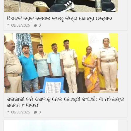
ପିଏଚଡି ରୋଡ଼ କେନାଲ କଡରୁ କିଙ୍ଗ କୋବ୍ରା ଉଦ୍ଧାର
08/08/2026
0
ସରକାରୀ ଜମି ଦଖଲକୁ ନେଇ ଗୋଷ୍ଠୀ ସଂଘର୍ଷ : ୩ ମହିଳାଙ୍କ
ସମେତ ୯ ଗିରଫ
08/08/2026
0