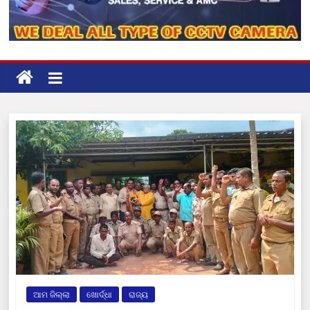
ଆମ ଜିଲ୍ଲା
ଖୋର୍ଦ୍ଧା
ରାଜ୍ୟ