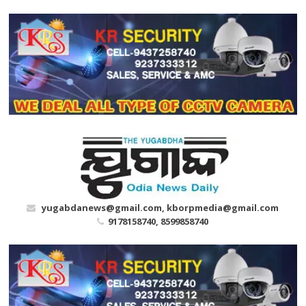
Skip
to
content
yugabdanews@gmail.com, kborpmedia@gmail.com
9178158740, 8599858740