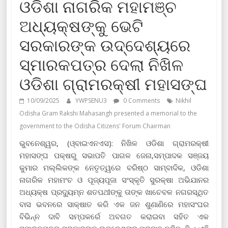
ଓଡିଶା ନାଗରିକ ମହାମଞ୍ଚ
ଅଧ୍ୟକ୍ଷଙ୍କୁ ଭେଟି
ସରକାରଙ୍କ ଉଦ୍ଦେଶ୍ୟରେ
ସ୍ମାରକପତ୍ର ଦେଲା ନିଖିଳ
ଓଡିଶା ଗ୍ରାମରକ୍ଷୀ ମହାସଙ୍ଘ
10/09/2025
YWPSENU3
0 Comments
Nikhil
Odisha Gram Rakshi Mahasangh presented a memorial to the
government to the Odisha Citizens' Forum Chairman
ଭୁବନେଶ୍ୱର, (ଓ୍ବାଇଏନଏସ): ନିଖିଳ ଓଡିଶା ଗ୍ରାମରକ୍ଷୀ
ମହାସଙ୍ଘ ପକ୍ଷରୁ ସଭାପତି ପାଗଳ ଜେନା,ସମ୍ପାଦକ ସଞ୍ଜୟ
କୁମାର ମଲ୍ଲିକଙ୍କ ନେତୃତ୍ୱରେ ବରିଷ୍ଠ ସାମ୍ବାଦିକ, ଓଡିଶା
ନାଗରିକ ମହାମଂଚ ଓ ପୂଜ୍ୟପୂଜା ସଂସ୍କୃତି ସୁରକ୍ଷା ଅଭିଯାନର
ଅଧ୍ୟକ୍ଷ ପ୍ରଦ୍ୟୁମ୍ନ ଶତପଥୀଙ୍କୁ ତାଙ୍କ ଖାଚେବଳ ନଗରସ୍ଥିତ
ବାସ ଭବନରେ ସାକ୍ଷାତ କରି ଏକ ଜନ ଶୁଣାଣିରେ ମହାସଂଘର
ବିଭିନ୍ନ ଦାବି ସମ୍ପକର୍ରେ ଅବଗତ କରାଇବା ସହିତ ଏକ