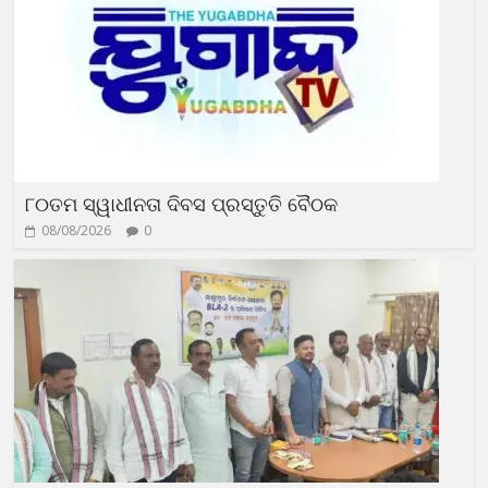
୮୦ତମ ସ୍ୱାଧୀନତା ଦିବସ ପ୍ରସ୍ତୁତି ବୈଠକ
08/08/2026
0