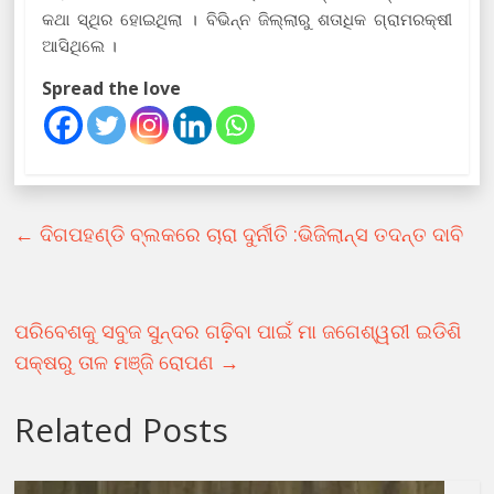
କଥା ସ୍ଥିର ହୋଇଥିଲା । ବିଭିନ୍ନ ଜିଲ୍ଲାରୁ ଶତାଧିକ ଗ୍ରାମରକ୍ଷୀ
ଆସିଥିଲେ ।
Spread the love
←
ଦିଗପହଣ୍ଡି ବ୍ଲକରେ ଚାରା ଦୁର୍ନୀତି :ଭିଜିଲାନ୍ସ ତଦନ୍ତ ଦାବି
ପରିବେଶକୁ ସବୁଜ ସୁନ୍ଦର ଗଢ଼ିବା ପାଇଁ ମା ଜଗେଶ୍ୱରୀ ଇଡିଶି
ପକ୍ଷରୁ ତାଳ ମଞ୍ଜି ରୋପଣ
→
Related Posts