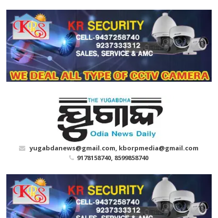
Skip
to
content
yugabdanews@gmail.com, kborpmedia@gmail.com
9178158740, 8599858740