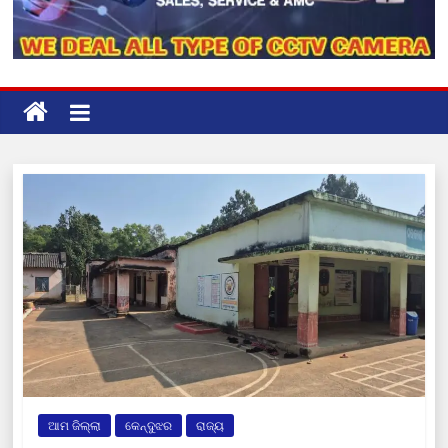
ଆମ ଜିଲ୍ଲା
କେନ୍ଦୁଝର
ରାଜ୍ୟ