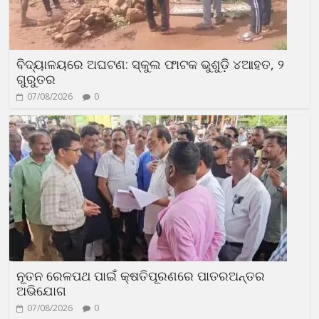
ବିଦ୍ୟାଳୟରେ ଅଘଟଣ: ସ୍କୁଲ ଫାଟକ ଭୁଶୁଡ଼ି ୪ଆହତ, ୨
ଗୁରୁତର
07/08/2026
0
ନୂତନ ରେଳପଥ ପାଇଁ କ୍ଷତିପୂରଣରେ ପାତରଅନ୍ତର
ଅଭିଯୋଗ
07/08/2026
0