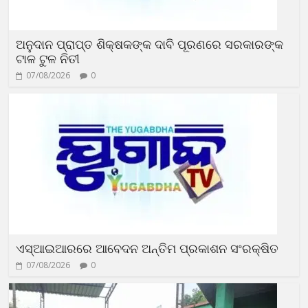
ଅନୁଦାନ ପ୍ରାପ୍ତ ଶିକ୍ଷକଙ୍କ ଦାବି ପୂରଣରେ ସରକାରଙ୍କ
ଟାଳ ଟୁଳ ନିତୀ
07/08/2026
0
ଏସ୍‌ଆଇଆରରେ ଆବେଦନ ଅନ୍ତିମ ପ୍ରକାଶନ ସଂରକ୍ଷିତ
07/08/2026
0