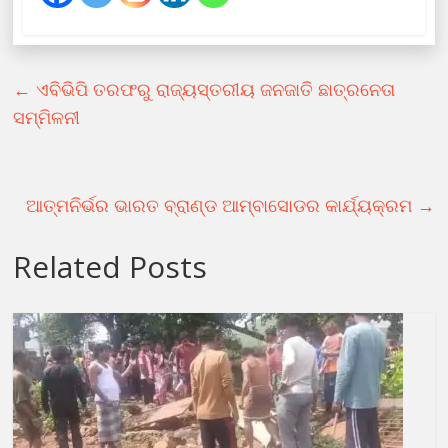
←
ଏବିଭିପି ତରଫରୁ ରାଜ୍ୟସ୍ତରୀୟ ଜନଜାତି ଛାତ୍ରନେତା
ସମ୍ମିଳନୀ
ଆତ୍ମନିର୍ଭର ଭାରତ ବ୍ରାଣ୍ଡ ଆମ୍ବାସୋଡର କାର୍ଯ୍ୟକ୍ରମ
→
Related Posts