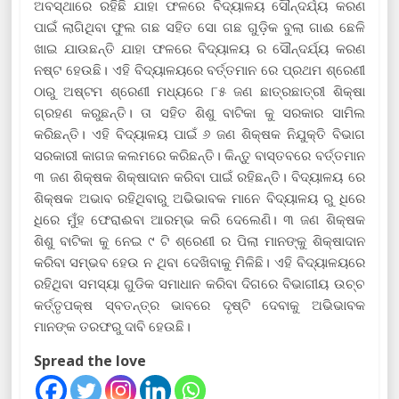
ଅବସ୍ଥାରେ ରହିଛି ଯାହା ଫଳରେ ବିଦ୍ୟାଳୟ ସୌନ୍ଦର୍ଯ୍ୟ କରଣ
ପାଇଁ ଲାଗିଥିବା ଫୁଲ ଗଛ ସହିତ ସୋ ଗଛ ଗୁଡ଼ିକ ବୁଲା ଗାଈ ଛେଳି
ଖାଇ ଯାଉଛନ୍ତି ଯାହା ଫଳରେ ବିଦ୍ୟାଳୟ ର ସୌନ୍ଦର୍ଯ୍ୟ କରଣ
ନଷ୍ଟ ହେଉଛି। ଏହି ବିଦ୍ୟାଳୟରେ ବର୍ତ୍ତମାନ ରେ ପ୍ରଥମ ଶ୍ରେଣୀ
ଠାରୁ ଅଷ୍ଟମ ଶ୍ରେଣୀ ମଧ୍ୟରେ ୮୫ ଜଣ ଛାତ୍ରଛାତ୍ରୀ ଶିକ୍ଷା
ଗ୍ରହଣ କରୁଛନ୍ତି। ତା ସହିତ ଶିଶୁ ବାଟିକା କୁ ସରକାର ସାମିଲ
କରିଛନ୍ତି। ଏହି ବିଦ୍ୟାଳୟ ପାଇଁ ୬ ଜଣ ଶିକ୍ଷକ ନିଯୁକ୍ତି ବିଭାଗ
ସରକାରୀ କାଗଜ କଲମରେ କରିଛନ୍ତି। କିନ୍ତୁ ବାସ୍ତବରେ ବର୍ତ୍ତମାନ
୩ ଜଣ ଶିକ୍ଷକ ଶିକ୍ଷାଦାନ କରିବା ପାଇଁ ରହିଛନ୍ତି। ବିଦ୍ୟାଳୟ ରେ
ଶିକ୍ଷକ ଅଭାବ ରହିଥିବାରୁ ଅଭିଭାବକ ମାନେ ବିଦ୍ୟାଳୟ ରୁ ଧିରେ
ଧିରେ ମୁଁହ ଫେରାଈବା ଆରମ୍ଭ କରି ଦେଲେଣି। ୩ ଜଣ ଶିକ୍ଷକ
ଶିଶୁ ବାଟିକା କୁ ନେଇ ୯ ଟି ଶ୍ରେଣୀ ର ପିଲା ମାନଙ୍କୁ ଶିକ୍ଷାଦାନ
କରିବା ସମ୍ଭବ ହେଉ ନ ଥିବା ଦେଖିବାକୁ ମିଳିଛି। ଏହି ବିଦ୍ୟାଳୟରେ
ରହିଥିବା ସମସ୍ୟା ଗୁଡିକ ସମାଧାନ କରିବା ଦିଗରେ ବିଭାଗୀୟ ଉଚ୍ଚ
କର୍ତ୍ତୃପକ୍ଷ ସ୍ବତନ୍ତ୍ର ଭାବରେ ଦୃଷ୍ଟି ଦେବାକୁ ଅଭିଭାବକ
ମାନଙ୍କ ତରଫରୁ ଦାବି ହେଉଛି।
Spread the love