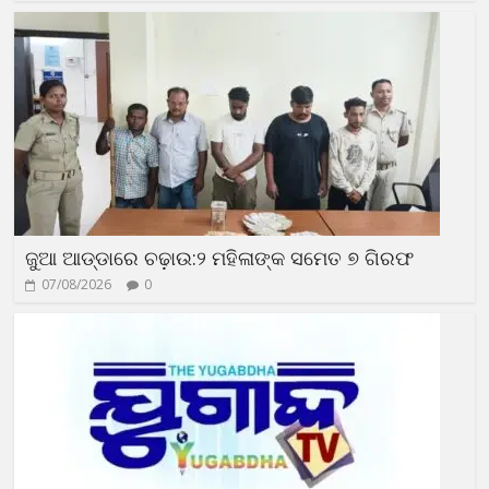
ଜୁଆ ଆଡ୍ଡାରେ ଚଢ଼ାଉ:୨ ମହିଳାଙ୍କ ସମେତ ୭ ଗିରଫ
07/08/2026
0