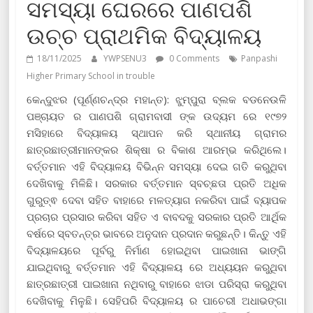
ସମସ୍ୟା ଘେରରେ ପାଣପଶି
ଉଚ୍ଚ ପ୍ରାଥମିକ ବିଦ୍ୟାଳୟ
18/11/2025
YWPSENU3
0 Comments
Panpashi
Higher Primary School in trouble
କେନ୍ଦୁଝର (ପୂର୍ଣ୍ଣଚନ୍ଦ୍ର ମହାନ୍ତ): ଝୁମ୍ପୁରା ବ୍ଲକ ବଡନେଉଳି
ପଞ୍ଚାୟତ ର ପାଣପଶି ଗ୍ରାମବାସୀ ଙ୍କ ଉଦ୍ୟମ ରେ ୧୯୭୨
ମସିହାରେ ବିଦ୍ୟାଳୟ ସ୍ଥାପନ କରି ସ୍ଥାନୀୟ ଗ୍ରାମର
ଛାତ୍ରଛାତ୍ରୀମାନଙ୍କର ଶିକ୍ଷା ର ବିକାଶ ଆରମ୍ଭ କରିଥିଲେ।
ବର୍ତ୍ତମାନ ଏହି ବିଦ୍ୟାଳୟ ବିଭିନ୍ନ ସମସ୍ୟା ଦେଇ ଗତି କରୁଥିବା
ଦେଖିବାକୁ ମିଳିଛି। ସରକାର ବର୍ତ୍ତମାନ ସ୍ବଚ୍ଛତା ପ୍ରତି ଅଧିକ
ଗୁରୁତ୍ଵ ଦେବା ସହିତ ବାହାରେ ମଳତ୍ୟାଗ ନକରିବା ପାଇଁ ବ୍ୟାପକ
ପ୍ରଚାର ପ୍ରସାର କରିବା ସହିତ ଏ ବାବଦକୁ ସରକାର ପ୍ରତି ଆର୍ଥିକ
ବର୍ଷରେ ସ୍ବତନ୍ତ୍ର ଭାବରେ ଅନୁଦାନ ପ୍ରଦାନ କରୁଛନ୍ତି। କିନ୍ତୁ ଏହି
ବିଦ୍ୟାଳୟରେ ପୂର୍ବରୁ ନିର୍ମାଣ ହୋଇଥିବା ପାଇଖାନା ଭାଙ୍ଗି
ଯାଇଥିବାରୁ ବର୍ତ୍ତମାନ ଏହି ବିଦ୍ୟାଳୟ ରେ ଅଧ୍ୟୟନ କରୁଥିବା
ଛାତ୍ରଛାତ୍ରୀ ପାଇଖାନା ନଥିବାରୁ ବାହାରେ ଝାଡା ପରିସ୍ରା କରୁଥିବା
ଦେଖିବାକୁ ମିଳୁଛି। ସେହିପରି ବିଦ୍ୟାଳୟ ର ପାଚେରୀ ଅଧାଭଙ୍ଗା