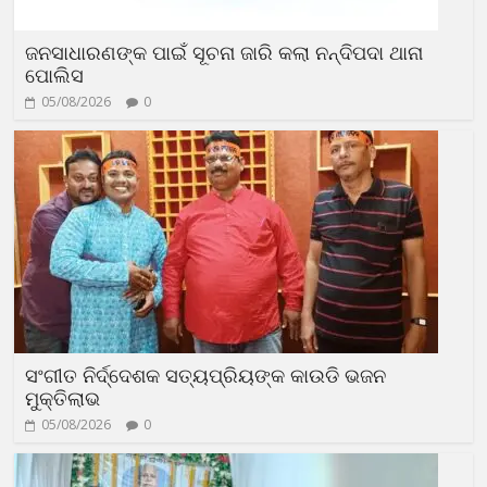
ଜନସାଧାରଣଙ୍କ ପାଇଁ ସୂଚନା ଜାରି କଲା ନନ୍ଦିପଦା ଥାନା
ପୋଲିସ
05/08/2026
0
ସଂଗୀତ ନିର୍ଦ୍ଦେଶକ ସତ୍ୟପ୍ରିୟଙ୍କ କାଉଡି ଭଜନ
ମୁକ୍ତିଲାଭ
05/08/2026
0