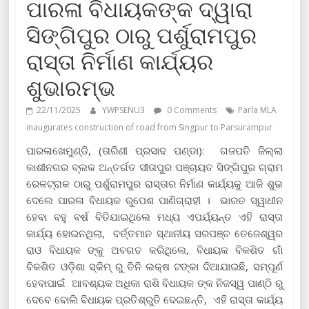
ପାରଳା ବିଧାୟକଙ୍କ ଦ୍ୱାରା
ସିଙ୍ଗିପୁର ଠାରୁ ପର୍ଶୁରାମପୁର
ରାସ୍ତା ନିର୍ମାଣ କାର୍ଯ୍ୟର
ଶୁଭାରମ୍ଭ
22/11/2025
YWPSENU3
0 Comments
Parla MLA
inaugurates construction of road from Singpur to Parsurampur
ପାରଳାଖେମୁଣ୍ଡି, (ତାରିଣୀ ପ୍ରସାଦ ପଣ୍ଡା): ଗଜପତି ଜିଲ୍ଲା
କାଶୀନଗର ବ୍ଲକ ଅନ୍ତର୍ଗତ ସୀତାପୁର ପଞ୍ଚାୟତ ସିଙ୍ଗିପୁର ଗ୍ରାମ
ରେଳଟ୍ରାକ ଠାରୁ ପର୍ଶୁରାମପୁର ରାସ୍ତାର ନିର୍ମାଣ କାର୍ଯ୍ୟକୁ ଆଜି ଶୁଭ
ଦେଲେ ପାରଳା ବିଧାୟକ ରୁପେଶ ପାଣିଗ୍ରାହୀ । ଭାରତ ସ୍ୱାଧୀନ
ହେବା ବହୁ ବର୍ଷ ବିତିଯାଇଥିଲେ ମଧ୍ୟ ଏପର୍ଯ୍ୟନ୍ତ ଏହି ରାସ୍ତା
କାର୍ଯ୍ୟ ହୋଇନଥିଲା, ବର୍ତ୍ତମାନ ସ୍ଥାନୀୟ ସରପଞ୍ଚ ତେଜେଶ୍ୱର
ରାଓ ବିଧାୟକ ଙ୍କୁ ଅବଗତ କରିଥିଲେ, ବିଧାୟକ ବିକଶିତ ଗାଁ
ବିକଶିତ ଓଡ଼ିଶା ସ୍କିମ୍ ରୁ ତିନି ଲକ୍ଷ ଟଙ୍କା ଦିଆଯାଇଛି, ସମ୍ପୂର୍ଣ
ହେବାପାଇଁ ଆବଶ୍ୟକ ଅଧିକା ରାଶି ବିଧାୟକ ଙ୍କ ନିଜସ୍ୱ ପାଣ୍ଠି ରୁ
ଦେବେ ବୋଲି ବିଧାୟକ ପ୍ରତିଶ୍ରୁତି ଦେଇଛନ୍ତି, ଏହି ରାସ୍ତା କାର୍ଯ୍ୟ