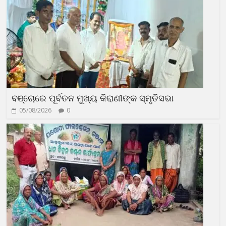
ବଞ୍ଚୋରେ ପୂର୍ବତନ ମୁଖ୍ୟ କିରାଣୀଙ୍କ ସ୍ମୃତିସଭା
05/08/2026
0