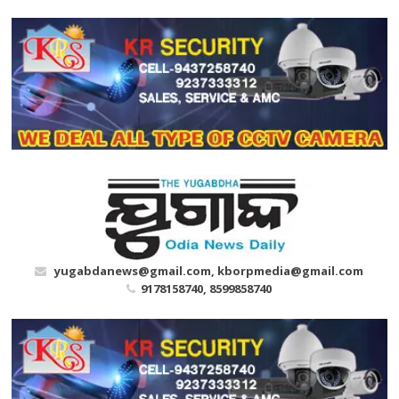
Skip
to
content
yugabdanews@gmail.com, kborpmedia@gmail.com
9178158740, 8599858740