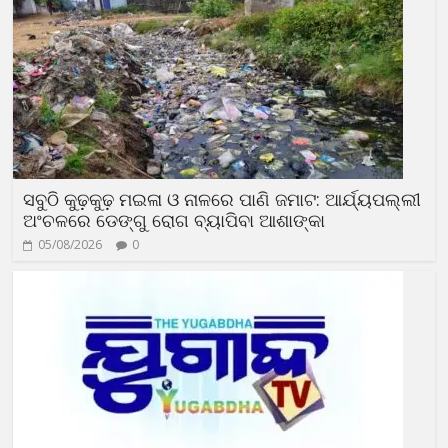
ସବୁଠି କୁଢ଼କୁଢ଼ ମଇଳା ଓ ନାଳରେ ପାଣି ଜମାଟ: ଆର୍ଯ୍ୟପଲ୍ଲୀ
ଅଂଚଳରେ ଡେଙ୍ଗୁ ରୋଗ ବ୍ୟାପିବା ଆଶାଙ୍କା
05/08/2026
0