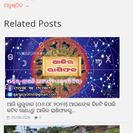
ଅନୁଷ୍ଠିତ
→
Related Posts
ଆଜି ଗୁରୁବାର (୦୬.୦୮.୨୦୨୬) ଆପଣଙ୍କ ଦିନଟି କିପରି
କଟିବ ଜାଣନ୍ତୁ ଆଜିର ରାଶିଫଳରୁ…
05/08/2026
0