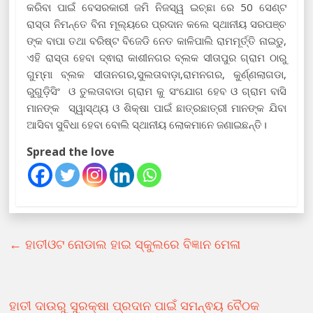
କରିବା ପାଇଁ ବେସରକାରୀ ଜମି ନିଜସ୍ୱ ଇଚ୍ଛା ରେ 50 ସେଣ୍ଟ
ରାସ୍ତା ନିମନ୍ତେ ବିନା ମୂଲ୍ୟରେ ପ୍ରଦାନ କଲେ ସ୍ଥାନୀୟ ସରପଞ୍ଚ
ଙ୍କ ବାପା ତଥା ବରିଷ୍ଟ ବିଜେଡି ନେତ କାଳିପାଲି ରାମମୂର୍ତ୍ତି ନାଇଡୁ,
ଏହି ରାସ୍ତା ହେବା ଦ୍ଵାରା କାଶୀନଗର ବ୍ଲକ ସୀତାପୁର ଗ୍ରାମ ଠାରୁ
ଗୁମ୍ମା ବ୍ଲକ ସୀତାନଗର,ସୁଲତାବାଡ଼ା,ରାମନଗର, କୁର୍ଣ୍ଣଲାଗଡା,
ରୁଗୁଡ଼ିସିଂ ଓ ତୁଲତାବାଡା ଗ୍ରାମ କୁ ସଂଯୋଗ ହେବ ଓ ଗ୍ରାମ ବାସି
ମାନଙ୍କ ସ୍ୱାସ୍ଥ୍ୟ ଓ ଶିକ୍ଷା ପାଇଁ ଛାତ୍ରଛାତ୍ରୀ ମାନଙ୍କ ଯିବା
ଆସିବା ସୁବିଧା ହେବା ବୋଲି ସ୍ଥାନୀୟ ଲୋକମାନେ ଜଣାଇଛନ୍ତି।
Spread the love
←
ହାତୀଓଟ ନୋଡାଲ ହାଇ ସ୍କୁଲରେ ବିଜ୍ଞାନ ମେଳା
ହାତୀ ଦାଉରୁ ସୁରକ୍ଷା ପ୍ରଦାନ ପାଇଁ ସମନ୍ଵୟ ବୈଠକ