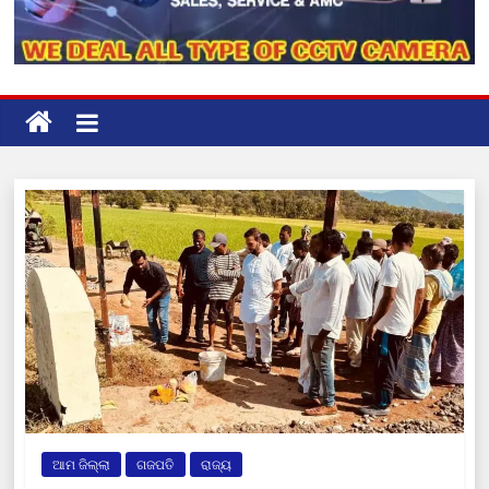
ଆମ ଜିଲ୍ଲା
ଗଜପତି
ରାଜ୍ୟ