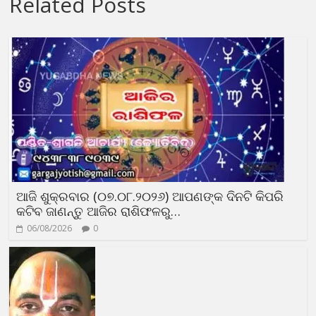
Related Posts
ଆଜି ଶୁକ୍ରବାର (୦୭.୦୮.୨୦୨୬) ଆପଣଙ୍କ ଦିନଟି କିପରି
କଟିବ ଜାଣନ୍ତୁ ଆଜିର ରାଶିଫଳରୁ…
06/08/2026
0