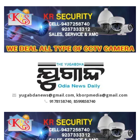
Skip
to
content
yugabdanews@gmail.com, kborpmedia@gmail.com
9178158740, 8599858740