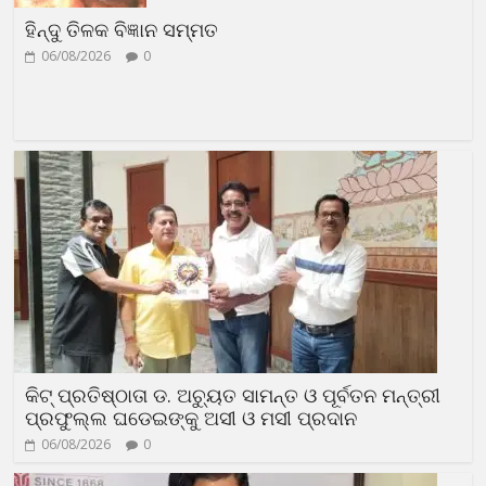
ହିନ୍ଦୁ ତିଳକ ବିଜ୍ଞାନ ସମ୍ମତ
06/08/2026
0
କିଟ୍ ପ୍ରତିଷ୍ଠାତା ଡ. ଅଚ୍ୟୁତ ସାମନ୍ତ ଓ ପୂର୍ବତନ ମନ୍ତ୍ରୀ
ପ୍ରଫୁଲ୍ଲ ଘଡେଇଙ୍କୁ ଅସୀ ଓ ମସୀ ପ୍ରଦାନ
06/08/2026
0