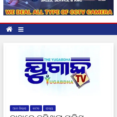
ଆମ ଜିଲ୍ଲା
କଟକ
ରାଜ୍ୟ