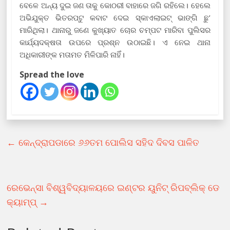
ବେଳେ ଅନ୍ୟ ଦୁଇ ଜଣ ତାକୁ କୋଠରୀ ବାହାରେ ଜଗି ରହିଲେ। ହେଲେ
ଅଭିଯୁକ୍ତ ଭିତରପଟୁ କବାଟ ଦେଇ ସ୍କାଏଲାଇଟ୍‌ ଭାଙ୍ଗି ଛୁ’
ମାରିଥିଲା। ଥାନାରୁ ଜଣେ କୁଖ୍ୟାତ ଚୋର ଚମ୍ପଟ ମାରିବା ପୁଲିସର
କାର୍ଯ୍ୟଦକ୍ଷତା ଉପରେ ପ୍ରଶ୍ନ ଉଠାଇଛି। ଏ ନେଇ ଥାନା
ଅଧିକାରୀଙ୍କ ମତାମତ ମିଳିପାରି ନାହିଁ।
Spread the love
←
କେନ୍ଦ୍ରାପଡାରେ ୬୬ତମ ପୋଲିସ ସହିଦ ଦିବସ ପାଳିତ
ରେଭେନ୍ସା ବିଶ୍ୱବିଦ୍ୟାଳୟରେ ଇଣ୍ଟର ୟୁନିଟ୍ ରିପବ୍ଲିକ୍ ଡେ
କ୍ୟାମ୍ପ୍
→