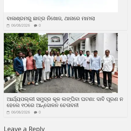
ବାଳାଶ୍ରମରୁ ଛାତ୍ର ନିଖୋଜ, ଥାନାରେ ମାମଲା
06/08/2026
0
ଆର୍ଯ୍ୟପଲ୍ଲୀ ସମୁଦ୍ର କୂଳ ଲଙ୍ଘିବା ଘଟଣା: ଦାବି ପୂରଣ ନ
ହେଲେ ୧୦ରେ ଆନ୍ଦୋଳନ ଚେତାବନୀ
06/08/2026
0
Leave a Reply