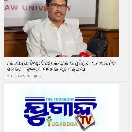
ରେଭେନ୍ସା ବିଶ୍ୱବିଦ୍ୟାଳୟରେ ଉପୁଜିଥିବା ପ୍ରଶାସନିକ
ସଙ୍କଟ : କୁଳପତି ରଖିଲେ ପ୍ରତିକ୍ରିୟା
06/08/2026
0