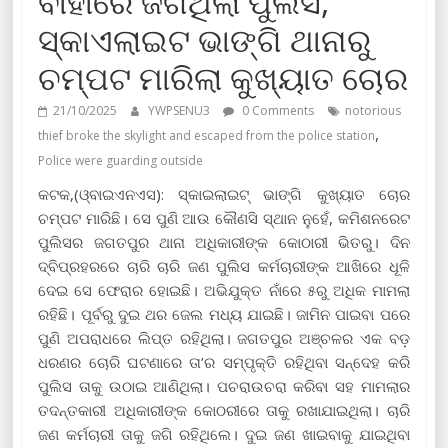
ବାହାରେ ଜଗିଥିଲା ପୁଲିସ,
ସ୍କାଏଲାଇଟ ଭାଙ୍ଗି ଥାନାରୁ
ଚମ୍ପଟ ମାରିଲା କୁଖ୍ୟାତ ଚୋର
21/10/2025
YWPSENU3
0 Comments
notorious
,
thief broke the skylight and escaped from the police station
Police were guarding outside
କଟକ,(ଓ୍ବାଇଏନଏସ): ସ୍କାଇଲାଇଟ୍‌ ଭାଙ୍ଗି କୁଖ୍ୟାତ ଚୋର
ଚମ୍ପଟ ମାରିଛି। ସେ ପୁଣି ଆଉ କୌଣସି ସ୍ଥାନ ନୁହେଁ, କମିଶନରେଟ
ପୁଲିସର ଜଗତପୁର ଥାନା ଅଧିକାରୀଙ୍କ କୋଠାରୀ ଭିତରୁ। ଦିନ
ଦ୍ବିପ୍ରହରରେ ଚାରି ଚାରି ଜଣ ପୁଲିସ କର୍ମଚାରୀଙ୍କ ଆଖିରେ ଧୂଳି
ଦେଇ ସେ ଫେରାର ହୋଇଛି। ଅଭିଯୁକ୍ତ ନାଁରେ ୫ରୁ ଅଧିକ ମାମଲା
ରହିଛି। ପୂର୍ବରୁ ଦୁଇ ଥର ଜେଲ ମଧ୍ୟ ଯାଇଛି। ଜାମିନ ପାଇବା ପରେ
ପୁଣି ଅପରାଧରେ ଲିପ୍ତ ରହିଥିଲା। ଜଗତପୁର ଅଞ୍ଚଳର ଏକ ବଡ଼
ଧରଣର ଚୋରି ଘଟଣାରେ ତା’ର ସମ୍ପୃକ୍ତି ରହିଥିବା ସନ୍ଦେହ କରି
ପୁଲିସ ତାକୁ ଉଠାଇ ଆଣିଥିଲା। ପଚରାଉଚରା କରିବା ସହ ମାମଲାର
ତଦନ୍ତକାରୀ ଅଧିକାରୀଙ୍କ କୋଠରୀରେ ତାକୁ ରଖାଯାଇଥିଲା। ଚାରି
ଜଣ କର୍ମଚାରୀ ତାକୁ ଜଗି ରହିଥିଲେ। ଦୁଇ ଜଣ ଖାଇବାକୁ ଯାଇଥିବା