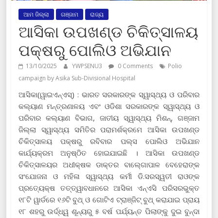
ଆମ ଜିଲ୍ଲା
ଗଞ୍ଜାମ
ରାଜ୍ୟ
ଆସିକା ଉପଖଣ୍ଡ ଚିକିତ୍ସାଳୟ
ପକ୍ଷରୁ ପୋଲିଓ ଅଭିଯାନ
13/10/2025
YWPSENU3
0 Comments
Polio
campaign by Asika Sub-Divisional Hospital
ଆସିକା(ୱାଇଏନ୍‍ଏସ୍‍) : ଭାରତ ସରକାରଙ୍କ ସ୍ୱାସ୍ଥ୍ୟ ଓ ପରିବାର
କଲ୍ୟାଣ ମନ୍ତ୍ରଣାଳୟ ଏବଂ ଓଡିଶା ସରକାରଙ୍କ ସ୍ୱାସ୍ଥ୍ୟ ଓ
ପରିବାର କଲ୍ୟାଣ ବିଭାଗ, ଜାତୀୟ ସ୍ୱାସ୍ଥ୍ୟ ମିଶନ୍‍, ଗଞ୍ଜାମ
ଜିଲ୍ଲା ସ୍ୱାସ୍ଥ୍ୟ ସମିତିର ପରାମର୍ଶକ୍ରମେ ଆସିକା ଉପଖଣ୍ଡ
ଚିକିତ୍ସାଳୟ ପକ୍ଷରୁ ରବିବାର ପଲ୍‍ସ ପୋଲିଓ ଅଭିଯାନ
କାର୍ଯ୍ୟକ୍ରମ ଅନୁଷ୍ଠିତ ହୋଇଯାଇଛି । ଆସିକା ଉପଖଣ୍ଡ
ଚିକିତ୍ସାଳୟର ଅଧୀକ୍ଷକ ଡାକ୍ତର ବାଲ୍‍ଗୋପାଳ ବେହେରାଙ୍କ
ସଂଯୋଜନା ଓ ମହିଳା ସ୍ୱାସ୍ଥ୍ୟ କର୍ମୀ ଡି.ସରସ୍ୱତୀ ରାଓଙ୍କ
ପ୍ରତ୍ୟେକ୍ଷ ତତ୍ତ୍ୱାବଧାନରେ ଆସିକା ଏନ୍‍ଏସି ପରିସରଭୁକ୍ତ
୧୮ଟି ୱାର୍ଡରେ ୧୬ଟି ବୁଥ୍‍ ଓ ଗୋଟିଏ ଟ୍ରାଞ୍ଜିଟ୍‍ ବୁଥ୍‍ କରାଯାଇ ପ୍ରାୟ
୧୮ ଶହରୁ ଉର୍ଦ୍ଧ୍ୱ ଶୂନ୍ୟରୁ ୫ ବର୍ଷ ପର୍ଯ୍ୟନ୍ତ ପିଲାଙ୍କୁ ଦୁଇ ବୁନ୍ଦା