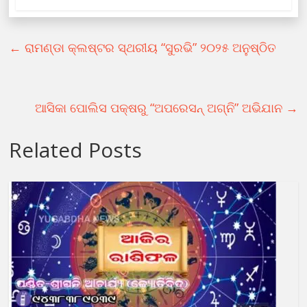
←
ରାମଣ୍ଡା କ୍ଲଷ୍ଟର ସ୍ଥରୀୟ “ସୁରଭି” ୨୦୨୫ ଅନୁଷ୍ଠିତ
ଆସିକା ପୋଲିସ ପକ୍ଷରୁ “ଅପରେସନ୍‍ ଅଗ୍ନି” ଅଭିଯାନ
→
Related Posts