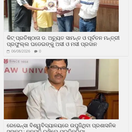
କିଟ୍ ପ୍ରତିଷ୍ଠାତା ଡ. ଅଚ୍ୟୁତ ସାମନ୍ତ ଓ ପୂର୍ବତନ ମନ୍ତ୍ରୀ
ପ୍ରଫୁଲ୍ଲ ଘଡେଇଙ୍କୁ ଅସୀ ଓ ମସୀ ପ୍ରଦାନ
06/08/2026
0
ରେଭେନ୍ସା ବିଶ୍ୱବିଦ୍ୟାଳୟରେ ଉପୁଜିଥିବା ପ୍ରଶାସନିକ
ସଙ୍କଟ : କୁଳପତି ରଖିଲେ ପ୍ରତିକ୍ରିୟା