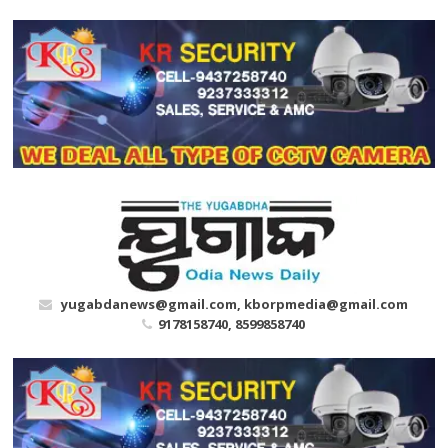
Skip
to
content
yugabdanews@gmail.com, kborpmedia@gmail.com
9178158740, 8599858740