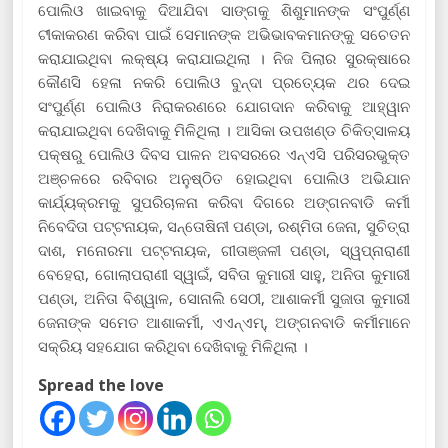
ପୋଲିଓ ଖାଇବାକୁ ଦିଆଯିବା ସାଙ୍ଗକୁ ଶିଶୁମାନଙ୍କ ସଂପୁର୍ଣ୍ଣ
ଟୀକାକରଣ କରିବା ପାଇଁ ସେମାନଙ୍କ ଅଭିଭାବକମାନଙ୍କୁ ସଚେତନ
କରାଯାଇଥିବା ଲକ୍ଷ୍ୟ କରାଯାଇଥିଲା । ନିଜ ପିଲାର ସୁରକ୍ଷାରେ
କୌଣସି ହେଳା ନକରି ପୋଲିଓ ବୁନ୍ଦା ପ୍ରତ୍ୟେକ ଥର ଦେଇ
ସଂପୁର୍ଣ୍ଣ ପୋଲିଓ ନିରାକରଣରେ ଯୋଗଦାନ କରିବାକୁ ଆହ୍ୱାନ
କରାଯାଇଥିବା ଦେଖିବାକୁ ମିଳିଥିଲା । ଆସିକା ଉପଖଣ୍ଡ ଚିକିତ୍ସାଳୟ
ପକ୍ଷରୁ ପୋଲିଓ ଦିବସ ପାଳନ ଅବସରରେ ଏନ୍‍ଏସି ପରିସରଭୁକ୍ତ
ଅଞ୍ଚଳରେ ରବିବାର ଅନୁଷ୍ଠିତ ହୋଇଥିବା ପୋଲିଓ ଅଭିଯାନ
କାର୍ଯ୍ୟକ୍ରମକୁ ସୁପରିଚାଳନା କରିବା ଦିଗରେ ଅଙ୍ଗନବାଡି କର୍ମୀ
ନିବେଦିତା ପଟ୍ଟନାୟକ, ସନ୍ତୋଷିନୀ ପଣ୍ଡା, ରଶ୍ମିତା ଜେନା, ସୁଚିତ୍ରା
ଦାଶ, ମନୋରମା ପଟ୍ଟନାୟକ, ଗୀତାଞ୍ଜଳୀ ପଣ୍ଡା, ସ୍ୱପ୍ନାରାଣୀ
ବେହେରା, ଗୋଲାପରାଣୀ ସ୍ୱାଇଁ, ସବିତା କୁମାରୀ ସାହୁ, ଅନିତା କୁମାରୀ
ପଣ୍ଡା, ଅନିତା ବିଶ୍ୱାଳ, ସୋନାଲି ସେଠୀ, ଆଶାକର୍ମୀ ସୁଜାତା କୁମାରୀ
ଜେନାଙ୍କ ସମେତ ଆଶାକର୍ମୀ, ଏଏନ୍‍ଏମ୍‍, ଅଙ୍ଗନବାଡି କର୍ମୀମାନେ
ସକ୍ରିୟ ସହଯୋଗ କରିଥିବା ଦେଖିବାକୁ ମିଳିଥିଲା ।
Spread the love