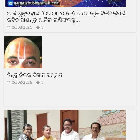
ଆଜି ଶୁକ୍ରବାର (୦୭.୦୮.୨୦୨୬) ଆପଣଙ୍କ ଦିନଟି କିପରି
କଟିବ ଜାଣନ୍ତୁ ଆଜିର ରାଶିଫଳରୁ…
06/08/2026
0
ହିନ୍ଦୁ ତିଳକ ବିଜ୍ଞାନ ସମ୍ମତ
06/08/2026
0