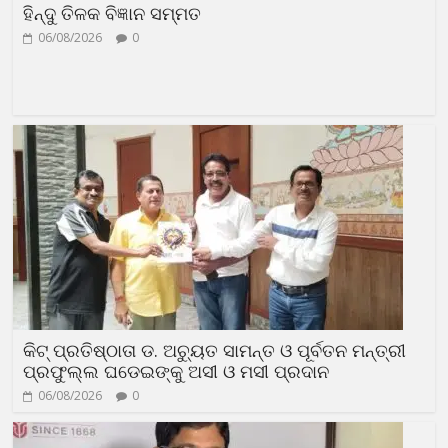
ହିନ୍ଦୁ ତିଳକ ବିଜ୍ଞାନ ସମ୍ମତ
06/08/2026
0
କିଟ୍ ପ୍ରତିଷ୍ଠାତା ଡ. ଅଚ୍ୟୁତ ସାମନ୍ତ ଓ ପୂର୍ବତନ ମନ୍ତ୍ରୀ
ପ୍ରଫୁଲ୍ଲ ଘଡେଇଙ୍କୁ ଅସୀ ଓ ମସୀ ପ୍ରଦାନ
06/08/2026
0