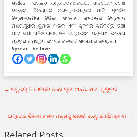
ଶ୍ରୀରାମ, ପ୍ରଳୟ ଦଣ୍ଡାସେନ,ଅହଲ୍ୟା ପାତ୍ର,ହେମଚରଣ
ବେହେରା, ବିଦ୍ୟାଧର ପଣ୍ଡା,ଉପେନ୍ଦ୍ର ମାଳି, ସୁଦର୍ଶନ
ବିଶ୍ଵାଳ,ନମିତା ବିଡିକା, ସହଭାଣୀ ସଂଗଠନର ବିଘ୍ନରାଜ
ମିଶ୍ର,ସୁଧୀର କୁମାର ବାରିକ ଏବଂ କ୍ଳବର କର୍ମକର୍ତ୍ତା ତଥା
ପାରା କର୍ମୀ ରାଜିଵ ରାଉତ,କୋ ଦଣ୍ଡସେନା, ସନ୍ତୋଷ ବେହେରା
ପ୍ରମୁଖ ଉପସ୍ଥିତ ରହି ପରିଚାଳନା ଓ ସହୋଯାଗ କରିଥିଲା।
Spread the love
←
ବିଦ୍ୟୁତ୍ ଆଘାତରେ ଜଣେ ମୃତ, ଅନ୍ୟ ଜଣେ ଗୁରୁତର
ଇଞ୍ଚୋଳ ବିକାଶ ମଞ୍ଚ ପକ୍ଷରୁ ବନାନୀ ବନ୍ଧୁ କାର୍ଯ୍ୟକ୍ରମ
→
Related Posts