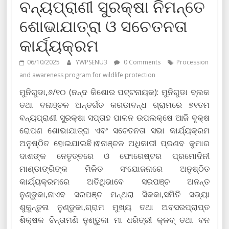
ବନ୍ୟପ୍ରାଣୀ ସୁରକ୍ଷା ନିମନ୍ତେ
ଶୋଭାଯାତ୍ରା ଓ ସଚେତନତା
କାର୍ଯ୍ୟକ୍ରମ
06/10/2025
YWPSENU3
0 Comments
Procession
and awareness program for wildlife protection
ମୁନିଗୁଡା,୬/୧୦ (ନନ୍ଦ କିଶୋର ପଟ୍ଟନାୟକ): ମୁନିଗୁଡା ବ୍ଲକ
ତଥା ବନାଞ୍ଚଳ ଅନ୍ତର୍ଗତ କରଡାବନ୍ଧ ଗ୍ରାମରେ ୭୧ତମ
ବନ୍ୟପ୍ରାଣୀ ସୁରକ୍ଷା ସପ୍ତାହ ପାଳନ ଉପଲକ୍ଷେ ଆଜି ବୃକ୍ଷ
ରୋପଣ ଶୋଭାଯାତ୍ରା ଏବଂ ସଚେତନତା ସଭା କାର୍ଯ୍ୟକ୍ରମ
ଅନୁଷ୍ଠିତ ହୋଇଯାଇଛି।ଵନାଞ୍ଚଳ ଅଧିକାରୀ ପ୍ରଣବ କୁମାର
ଦାଶଙ୍କ ନେତୃତ୍ବରେ ଓ ଫୋରେଷ୍ଟର ପ୍ରମୋଦିନୀ
ମାଣ୍ଡାଙ୍ଗିଙ୍କ ମିଳିତ ସଂଯୋଜନାରେ ଅନୁଷ୍ଠିତ
କାର୍ଯ୍ୟକ୍ରମରେ ଅତିଥିଭାବେ ସରପଞ୍ଚ ଅନନ୍ତ
ନୁଣ୍ଡୁକା,ନାଏବ ସରପଞ୍ଚ ମନ୍ଥରା ସିକକା,ସମିତି ସଭ୍ୟା
ଶୁକୁନ୍ତୁଳା ନୁଣ୍ଡୁକା,ଗ୍ରାମ ମୁଖ୍ୟ ତଥା ଅବସରପ୍ରାପ୍ତ
ଶିକ୍ଷକ ଚିନ୍ତାମଣି ନୁଣ୍ଡୁକା ମା ଧରିତ୍ରୀ କ୍ଳବ୍ ତଥା ବନ