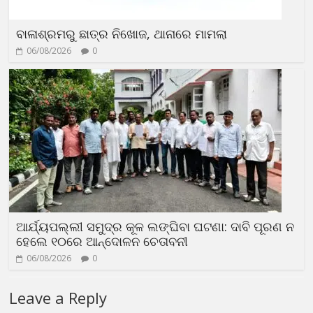
ବାଳାଶ୍ରମରୁ ଛାତ୍ର ନିଖୋଜ, ଥାନାରେ ମାମଲା
06/08/2026
0
ଆର୍ଯ୍ୟପଲ୍ଲୀ ସମୁଦ୍ର କୂଳ ଲଙ୍ଘିବା ଘଟଣା: ଦାବି ପୂରଣ ନ
ହେଲେ ୧୦ରେ ଆନ୍ଦୋଳନ ଚେତାବନୀ
06/08/2026
0
Leave a Reply