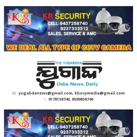
Skip
to
content
yugabdanews@gmail.com, kborpmedia@gmail.com
9178158740, 8599858740