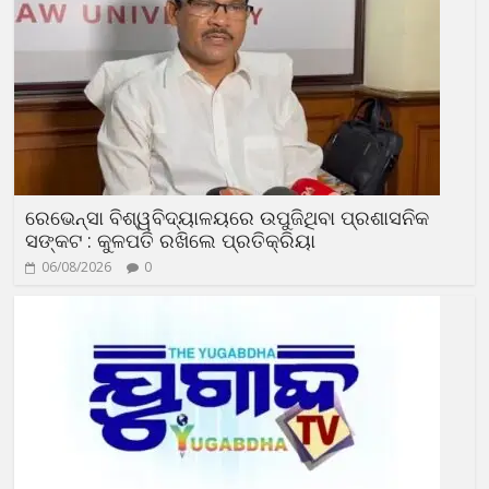
ରେଭେନ୍ସା ବିଶ୍ୱବିଦ୍ୟାଳୟରେ ଉପୁଜିଥିବା ପ୍ରଶାସନିକ
ସଙ୍କଟ : କୁଳପତି ରଖିଲେ ପ୍ରତିକ୍ରିୟା
06/08/2026
0