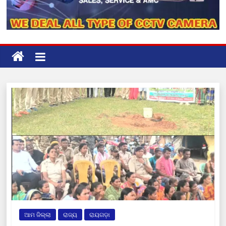
ଆମ ଜିଲ୍ଲା
ରାଜ୍ୟ
ରାୟଗଡ଼ା