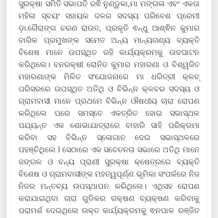
ସୁରକ୍ଷା ସମିତି ସଭାପତି ରଵି ନୁଣ୍ଡୁକା,ମା ମଙ୍ଗଳା ଏବଂ ଏକତା
ମହିଳା ସ୍ବୟଂ ସହାୟକ ଦଳର ସଦସ୍ୟ ପରିବେଶ ପ୍ରେମୀ
ଡ଼ା.ଗୈରାଙ୍ଗ ଚରଣ ରାଉତ, ପ୍ରକୃତି ଵନ୍ଧୁ ଆଶ୍ଵିନ କୁମାର
ବାରିକ ପ୍ରମୁଖଙ୍କ ସମେତ ଅନ୍ୟ ମାନ୍ୟଗଣ୍ୟ ବ୍ୟକ୍ତି
ବିଶେଷ ମାନେ ଉପସ୍ଥିତ ରହି କାର୍ଯ୍ୟକ୍ରମକୁ ଉଦଘାଟନ
କରିଥିଲେ। ବନରକ୍ଷୀ ରୋନିତ କୁମାର ମହାରଣା ଓ ବିଶ୍ୱଜିତ
ମହାରଣାଙ୍କ ମିଳିତ ସଂଯୋଜନାରେ ମା ଧରିତ୍ରୀ କ୍ଳବ୍
ପରିସରରେ ଉପସ୍ଥିତ ଅତିଥି ଓ ବିଭିନ୍ନ କ୍ଳବର ସଦସ୍ୟ ଓ
ଗ୍ରାମବାସୀ ମାନେ ପ୍ରଥମେ ବିଭିନ୍ନ ଔଷଧୀୟ ଚାରା ରୋପଣ
କରିଥିଲେ ପରେ ସମସ୍ତେ ଏକତ୍ରିତ ହୋଇ ସଭାସ୍ଥଳ
ପଯ୍ୟନ୍ତ ଏକ ଶୋଭାଯାତ୍ରାରେ ବାହାରି ସାହି ପରିକ୍ରମା
କରିବା ସହ ବିଭିନ୍ନ ସ୍ଳୋଗାନ ଦେଇ ସଭାସ୍ଥଳରେ
ପହଞ୍ଚିଥିଲେ l ସେଠାରେ ଏକ ସଚେତନତା ସଭାରେ ଅତିଥି ମାନେ
ଜଙ୍ଗଳ ଓ ବନ୍ୟ ପ୍ରାଣୀ ସୁରକ୍ଷା କ୍ଷେତ୍ରରେ ବ୍ୟକ୍ତି
ବିଶେଷ ଓ ଗ୍ରାମବାସୀଙ୍କ ମହତ୍ୱପୂର୍ଣ୍ଣ ଭୂମିକା ସଂପର୍କରେ ନିଜ
ନିଜର ମନ୍ତବ୍ୟ ଉପସ୍ଥାପନ କରିଥିଲେ। ଏଥିସହ ରୋପଣ
କରାଯାଇଥିବା ଚାରା ଗୁଡିକର ରକ୍ଷଣ ବ୍ୟକ୍ଷଣ କରିବାକୁ
ପରାମର୍ଶ ଦେଇଥିଲେ ଉକ୍ତ କାର୍ଯ୍ୟକ୍ରମକୁ ଵନପାଳ ରଞ୍ଜିତ