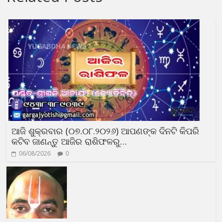
ଆଜି ଶୁକ୍ରବାର (୦୭.୦୮.୨୦୨୬) ଆପଣଙ୍କ ଦିନଟି କିପରି
କଟିବ ଜାଣନ୍ତୁ ଆଜିର ରାଶିଫଳରୁ…
06/08/2026
0