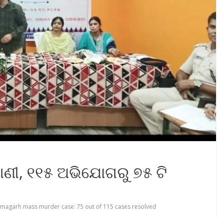
ାଣୀ, ୧୧୫ ଅଭିଯୋଗରୁ ୭୫ ଟି
magarh mass murder case: 75 out of 115 cases resolved