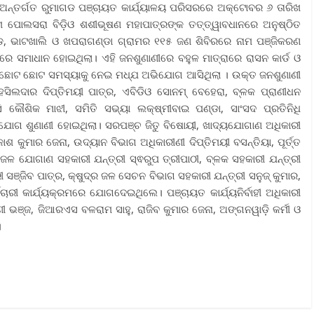
ନ୍ତର୍ଗତ ରୁମାଗଡ ପଞ୍ଚାୟତ କାର୍ଯ୍ୟାଳୟ ପରିସରରେ ଅକ୍ଟୋବର ୬ ତାରିଖ
ରମ ପୋଲସରା ବିଡ଼ିଓ ଶଶୀଭୂଷଣ ମହାପାତ୍ରଙ୍କ ତତ୍ତ୍ୱାବଧାନରେ ଅନୁଷ୍ଠିତ
ଡ, ଭାଟଖାଲି ଓ ଖପରାଗଣ୍ଡା ଗ୍ରାମର ୧୧୫ ଜଣ ଶିବିରରେ ନାମ ପଞ୍ଜିକରଣ
େ ସମାଧାନ ହୋଇଥିଲା। ଏହି ଜନଶୁଣାଣୀରେ ବହୁଳ ମାତ୍ରାରେ ରାସନ କାର୍ଡ ଓ
 ଛୋଟ ଛୋଟ ସମସ୍ୟାକୁ ନେଇ ମଧ୍ଯ ଅଭିଯୋଗ ଆସିଥିଲା । ଉକ୍ତ ଜନଶୁଣାଣୀ
ହସିଲଦାର ଦିପ୍ତିମୟୀ ପାତ୍ର, ଏବିଡିଓ ସୋନମ୍ ବେହେରା, ବ୍ଳକ ପ୍ରାଣୀଧନ
 କୌଶିକ ମାଝୀ, ସମିତି ସଭ୍ୟା ଲକ୍ଷ୍ମୀବାଇ ପଣ୍ଡା, ସାଂସଦ ପ୍ରତିନିଧି
ିଯୋଗ ଶୁଣାଣୀ ହୋଇଥିଲା। ସରପଞ୍ଚ ଜିତୁ ବିଷୋୟୀ, ଖାଦ୍ୟଯୋଗାଣ ଅଧିକାରୀ
ାଶ କୁମାର ଜେନା, ଉଦ୍ୟାନ ବିଭାଗ ଅଧିକାରୀଣୀ ଦିପ୍ତିମୟୀ ବସନ୍ତିୟା, ପୂର୍ତ୍ତ
ୟ ଜଳ ଯୋଗାଣ ସହକାରୀ ଯନ୍ତ୍ରୀ ସ୍ଵରୁପ ତ୍ରୀପାଠୀ, ବ୍ଳକ ସହକାରୀ ଯନ୍ତ୍ରୀ
୍ରୀ ସଞ୍ଜିବ ପାତ୍ର, କ୍ଷୁଦ୍ର ଜଳ ସେଚନ ବିଭାଗ ସହକାରୀ ଯନ୍ତ୍ରୀ ସନୁଜ୍ କୁମାର,
ମଚାରୀ କାର୍ଯ୍ୟକ୍ରମରେ ଯୋଗଦେଇଥିଲେ। ପଞ୍ଚାୟତ କାର୍ଯ୍ୟନିର୍ବାହୀ ଅଧିକାରୀ
 ଭଞ୍ଜ, ଜିଆରଏସ ବଳରାମ ସାହୁ, ରାଜିବ କୁମାର ଜେନା, ଅଙ୍ଗନୱାଡ଼ି କର୍ମୀ ଓ
।