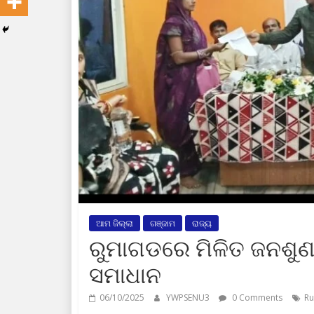
ଆମ ଜିଲ୍ଲା
ଗଞ୍ଜାମ
ରାଜ୍ୟ
ରୁମାଗଡରେ ମିଳିତ ଜନଶୁଣ
ସମାଧାନ
06/10/2025
YWPSENU3
0 Comments
Ru