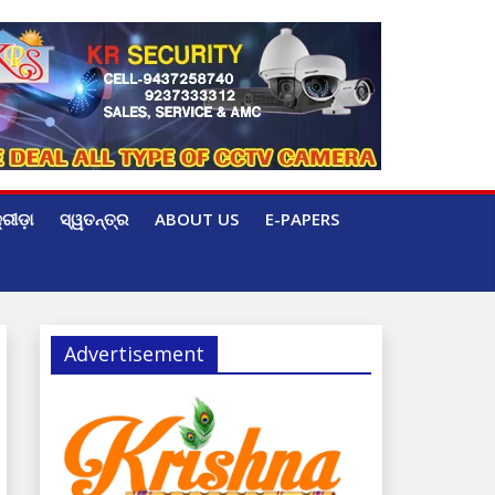
୍ରୀଡ଼ା
ସ୍ୱତନ୍ତ୍ର
ABOUT US
E-PAPERS
Advertisement