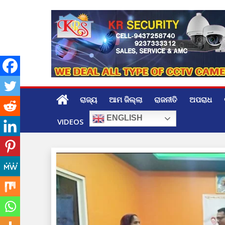
Skip
to
content
ରାଜ୍ୟ
ଆମ ଜିଲ୍ଲା
ରାଜନୀତି
ଅପରାଧ
ENGLISH
VIDEOS