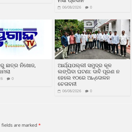
ମସୀ ପ୍ରଦାନ
06/08/2026
0
ରୁ ଛାତ୍ର ନିଖୋଜ,
ଆର୍ଯ୍ୟପଲ୍ଲୀ ସମୁଦ୍ର କୂଳ
ାମଲା
ଲଙ୍ଘିବା ଘଟଣା: ଦାବି ପୂରଣ ନ
ହେଲେ ୧୦ରେ ଆନ୍ଦୋଳନ
26
0
ଚେତାବନୀ
06/08/2026
0
 fields are marked
*