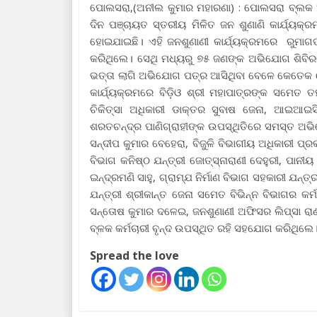
ପୋଲସରା,(ଅନୀଲ କୁମାର ମହାରଣା) : ପୋଲସରା ବ୍ଲକ ଅ
ଦିନ ପଞ୍ଚାୟତ ସ୍ତରୀୟ ମିଳିତ ଜନ ଶୁଣାଣି କାର୍ଯ୍ୟକ୍
ହୋଇଯାଇଛି। ଏହି ଜନଶୁଣାଣୀ କାର୍ଯ୍ୟକ୍ରମରେ ରୁମାଗ
କରିଥିଲେ। ସେଥି ମଧ୍ୟରୁ ୭୫ ଜଣଙ୍କ ଅଭିଯୋଗ ଶିବିରର
ଭତ୍ତା ଲାଗି ଅଭିଯୋଗ ପତ୍ର ଆସିଥିବା ବେଳେ କେତେକ
କାର୍ଯ୍ୟକ୍ରମରେ ବିଡ଼ିଓ ଶ୍ରୀ ମହାପାତ୍ରଙ୍କ ସମେତ ତ
ଚିକିତ୍ସା ଅଧିକାରୀ ଡାକ୍ତର ସୁବାଷ ଜେନା, ଆଇଆଇସି
ଶରତଚନ୍ଦ୍ର ପାଣିଗ୍ରାହୀଙ୍କ ଉପସ୍ଥିତିରେ ସମସ୍ତ ଅଭ
ସନ୍ଦୀପ କୁମାର ବେହେରା, ବିଜୁଳି ବିଭାଗୀୟ ଅଧିକାରୀ ପ୍ରକ
ବିଭାଗ କନିଷ୍ଠ ଯନ୍ତ୍ରୀ ଜୋତ୍ସ୍ନାରାଣୀ ଦେହୁରୀ, ପାନୀ
ଇନ୍ଦ୍ରମଣି ସାହୁ, ଗ୍ରାମ୍ଯ ନିର୍ମାଣ ବିଭାଗ ସହକାରୀ ଯନ୍ତ
ଯନ୍ତ୍ରୀ ଶ୍ରୀକାନ୍ତ ଜେନା ସମେତ ବିଭିନ୍ନ ବିଭାଗର କର୍
ସନ୍ତୋଷ କୁମାର ଦଳେଇ, ଜନଶୁଣାଣୀ ଅଫିସର ଲିପ୍ସା ରାଣୀ
ବ୍ଳକ କର୍ମଚାରୀ ବୃନ୍ଦ ଉପସ୍ଥିତ ରହି ସହଯୋଗ କରିଥିଲେ
Spread the love