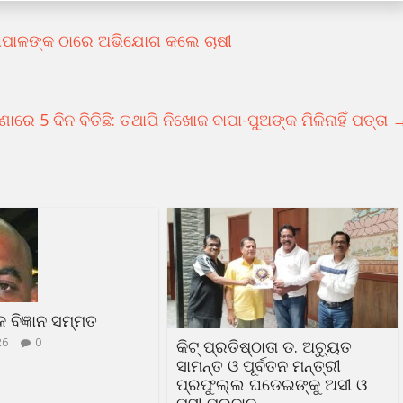
ଲାପାଳଙ୍କ ଠାରେ ଅଭିଯୋଗ କଲେ ଚାଷୀ
ରେ 5 ଦିନ ବିତିଛି: ତଥାପି ନିଖୋଜ ବାପା-ପୁଅଙ୍କ ମିଳିନାହିଁ ପତ୍ତା
ଳକ ବିଜ୍ଞାନ ସମ୍ମତ
26
0
କିଟ୍ ପ୍ରତିଷ୍ଠାତା ଡ. ଅଚ୍ୟୁତ
ସାମନ୍ତ ଓ ପୂର୍ବତନ ମନ୍ତ୍ରୀ
ପ୍ରଫୁଲ୍ଲ ଘଡେଇଙ୍କୁ ଅସୀ ଓ