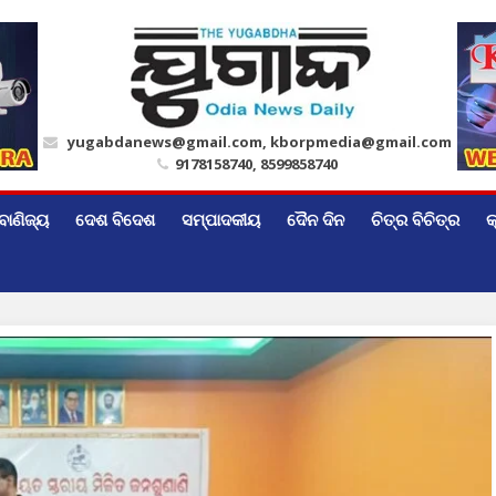
yugabdanews@gmail.com, kborpmedia@gmail.com
9178158740, 8599858740
ବାଣିଜ୍ୟ
ଦେଶ ବିଦେଶ
ସମ୍ପାଦକୀୟ
ଦୈନ ଦିନ
ଚିତ୍ର ବିଚିତ୍ର
କ