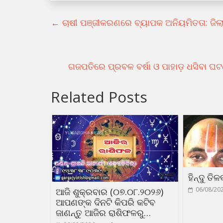
←
ଚାଷୀ ପଞ୍ଜୀକରଣରେ ବ୍ୟାପକ ଅନିୟମିତତା: ଜି
ଗଜପତିରେ ପ୍ରବଳ ବର୍ଷା ଓ ପାହାଡ଼ ଧସିବା ଘଟଣା
Related Posts
ହିନ୍ଦୁ ତି
06/08/20
ଆଜି ଶୁକ୍ରବାର (୦୭.୦୮.୨୦୨୬)
ଆପଣଙ୍କ ଦିନଟି କିପରି କଟିବ
ଜାଣନ୍ତୁ ଆଜିର ରାଶିଫଳରୁ…