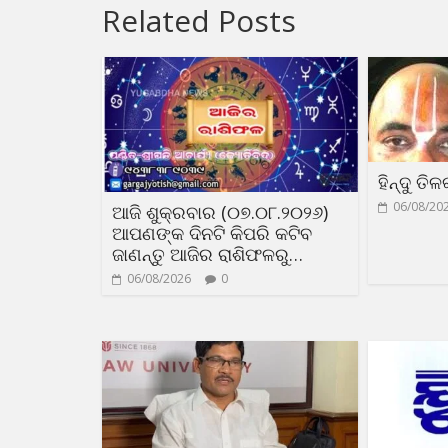
Related Posts
ହିନ୍ଦୁ ତି
06/08/20
ଆଜି ଶୁକ୍ରବାର (୦୭.୦୮.୨୦୨୬)
ଆପଣଙ୍କ ଦିନଟି କିପରି କଟିବ
ଜାଣନ୍ତୁ ଆଜିର ରାଶିଫଳରୁ…
06/08/2026
0