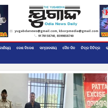
yugabdanews@gmail.com, kborpmedia@gmail.com
9178158740, 8599858740
ବାଣିଜ୍ୟ
ଦେଶ ବିଦେଶ
ସମ୍ପାଦକୀୟ
ଦୈନ ଦିନ
ଚିତ୍ର ବିଚିତ୍ର
କ