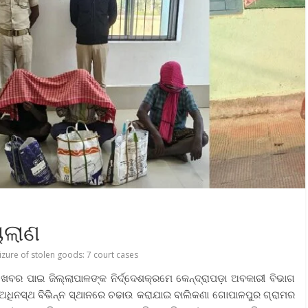
ାଲାଣ
izure of stolen goods: 7 court cases
ୁ ଖବର ପାଇ ଜିଲ୍ଲାପାଳଙ୍କ ନିର୍ଦ୍ଦେଶକ୍ରମେ କେନ୍ଦ୍ରାପଡ଼ା ଅବକାରୀ ବିଭାଗ
ା ଅଧିନସ୍ଥ ବିଭିନ୍ନ ସ୍ଥାନରେ ଚଢାଉ କରାଯାଇ ବାଲିକଣା ଗୋପାଳପୁର ଗ୍ରାମର