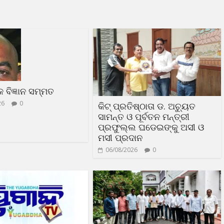
ଳକ ବିଜ୍ଞାନ ସମ୍ମତ
26
0
କିଟ୍ ପ୍ରତିଷ୍ଠାତା ଡ. ଅଚ୍ୟୁତ
ସାମନ୍ତ ଓ ପୂର୍ବତନ ମନ୍ତ୍ରୀ
ପ୍ରଫୁଲ୍ଲ ଘଡେଇଙ୍କୁ ଅସୀ ଓ
ମସୀ ପ୍ରଦାନ
06/08/2026
0