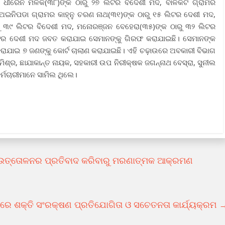
 ଧୀରେନ ମଳିକ(୩୮)ଙ୍କ ଠାରୁ ୨୭ ଲିଟର ବିଦେଶୀ ମଦ, ବାଳକଟି ଗ୍ରାମର
 ଅଇନିପଡା ଗ୍ରାମର କାହ୍ନୁ ଚରଣ ନାଥ(୩୧)ଙ୍କ ଠାରୁ ୧୫ ଲିଟର ଦେଶୀ ମଦ,
ରୁ ୩୯ ଲିଟର ବିଦେଶୀ ମଦ, ମନୋରଞ୍ଜନ ବେହେରା(୩୫)ଙ୍କ ଠାରୁ ୩୨ ଲିଟର
ଟର ଦେଶୀ ମଦ ଜବତ କରାଯାଇ ସେମାନଙ୍କୁ ଗିରଫ କରାଯାଇଛି। ସେମାନଙ୍କ
ାଯାଇ ୭ ଜଣଙ୍କୁ କୋର୍ଟ ଚାଲାଣ କରାଯାଇଛି। ଏହି ଚଢ଼ାଉରେ ଅବକାରୀ ବିଭାଗ
ିଶ୍ର, ଛାଯାକାନ୍ତ ନାୟକ, ସହକାରୀ ଉପ ନିରୀକ୍ଷକ ଜଗନ୍ନାଥ ବେସ୍ରା, ସୁନୀଲ
ର୍ମଚାରୀମାନେ ସାମିଲ ଥିଲେ।
 ଉତ୍ତୋଳନର ପ୍ରତିବାଦ କରିବାରୁ ମରଣାତ୍ମକ ଆକ୍ରମଣ
ରେ ଶକ୍ତି ସଂରକ୍ଷଣ ପ୍ରତିଯୋଗିତା ଓ ସଚେତନତା କାର୍ଯ୍ୟକ୍ରମ