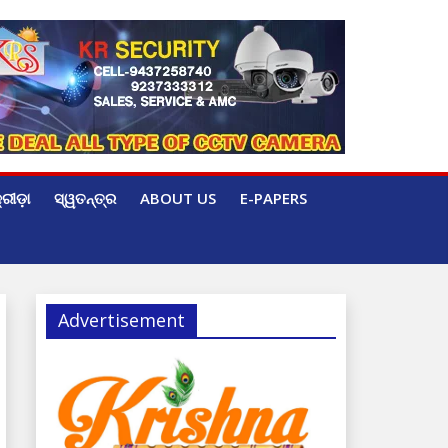
୍ରୀଡ଼ା
ସ୍ୱତନ୍ତ୍ର
ABOUT US
E-PAPERS
Advertisement