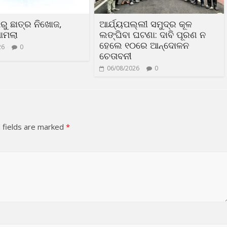
ରୁ ଛାତ୍ର ନିଖୋଜ,
ଆର୍ଯ୍ୟପଲ୍ଲୀ ସମୁଦ୍ର କୂଳ
ାମଲା
ଲଙ୍ଘିବା ଘଟଣା: ଦାବି ପୂରଣ ନ
ହେଲେ ୧୦ରେ ଆନ୍ଦୋଳନ
26
0
ଚେତାବନୀ
06/08/2026
0
 fields are marked
*