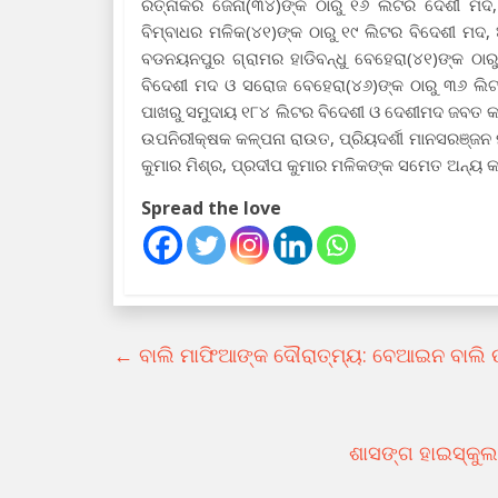
ରତ୍ନାକର ଜେନା(୩୪)ଙ୍କ ଠାରୁ ୧୬ ଲିଟର ଦେଶୀ ମଦ,
ବିମ୍ବାଧର ମଳିକ(୪୧)ଙ୍କ ଠାରୁ ୧୯ ଲିଟର ବିଦେଶୀ ମଦ,
ବଡନୟନପୁର ଗ୍ରାମର ହାଡିବନ୍ଧୁ ବେହେରା(୪୧)ଙ୍କ ଠା
ବିଦେଶୀ ମଦ ଓ ସରୋଜ ବେହେରା(୪୬)ଙ୍କ ଠାରୁ ୩୬ ଲି
ପାଖରୁ ସମୁଦାୟ ୧୮୪ ଲିଟର ବିଦେଶୀ ଓ ଦେଶୀମଦ ଜବତ କର
ଉପନିରୀକ୍ଷକ କଳ୍ପନା ରାଉତ, ପ୍ରିୟଦର୍ଶୀ ମାନସରଞ୍ଜନ ମ
କୁମାର ମିଶ୍ର, ପ୍ରଦୀପ କୁମାର ମଳିକଙ୍କ ସମେତ ଅନ୍ୟ କ
Spread the love
←
ବାଲି ମାଫିଆଙ୍କ ଦୌରାତ୍ମ୍ୟ: ବେଆଇନ ବାଲି
ଶାସଙ୍ଗ ହାଇସ୍କୁଲ