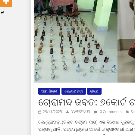
ଆମ ଜିଲ୍ଲା
କେନ୍ଦ୍ରାପଡ଼ା
ରାଜ୍ୟ
ଚୋରାମଦ ଜବତ: ୭କୋର୍ଟ ଚ
29/11/2025
YWPSENU3
0 Comments
Se
କେନ୍ଦ୍ରାପଡ଼ା,(ଚିତ୍ତ ରଞ୍ଜନ ଦାଶ):ଏକ ବିଶେଷ ସୂତ୍ରର
ପକ୍ଷରୁ ଆଳି, ପଟ୍ଟାମୁଣ୍ଡାଇ ଆଦର୍ଶ ଓ କୁଦାନଗରୀ ଥାନ